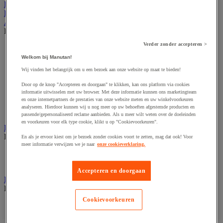
Kantoor
Horeca
Afvalbeheer
Bekijk de hele productgroep
Verder zonder accepteren >
Afvalbak voor binnen
Afvalbak voor binnen en buiten
Welkom bij Manutan!
Afvalzak
Wij vinden het belangrijk om u een bezoek aan onze website op maat te bieden!
Afvalzakhouder
Asbak en as/afvalbak
Door op de knop "Accepteren en doorgaan" te klikken, kan ons platform via cookies
Big bag
informatie uitwisselen met uw browser. Met deze informatie kunnen ons marketingteam
en onze internetpartners de prestaties van onze website meten en uw winkelvoorkeuren
Overslag container
analyseren. Hierdoor kunnen wij u nog meer op uw behoeften afgestemde producten en
Sorteerbak en buitencontainer
passende/gepersonaliseerd reclame aanbieden. Als u meer wilt weten over de doeleinden
en voorkeuren voor elk type cookie, klikt u op "Cookievoorkeuren".
Handdoeken en handdoekdispenser
Bekijk de hele productgroep
En als je ervoor kiest om je bezoek zonder cookies voort te zetten, mag dat ook! Voor
meer informatie verwijzen we je naar
onze cookieverklaring.
Handdoek gevouwen en rollen
Handdoekdispenser en toebehoren
Accepteren en doorgaan
Industrieel reinigen
Bekijk de hele productgroep
Cookievoorkeuren
Dispenser voor industrieel poetspapier
Industriële poetsrollen