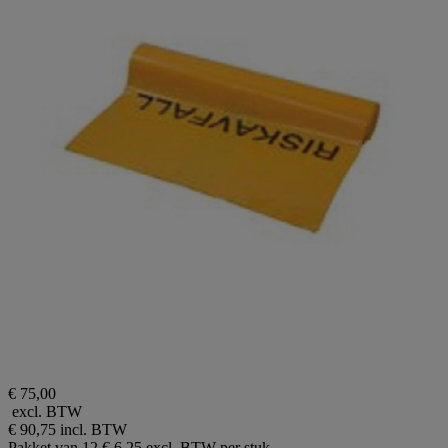
€ 75,00
excl. BTW
€ 90,75
incl. BTW
Pakket van 12
€ 6,25 excl. BTW per stuk