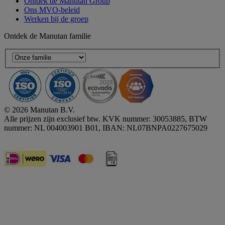
Ontdek de Manutan Group
Ons MVO-beleid
Werken bij de groep
Ontdek de Manutan familie
© 2026 Manutan B.V.
Alle prijzen zijn exclusief btw. KVK nummer: 30053885, BTW
nummer: NL 004003901 B01, IBAN: NL07BNPA0227675029
Accessibility - some points not compliant