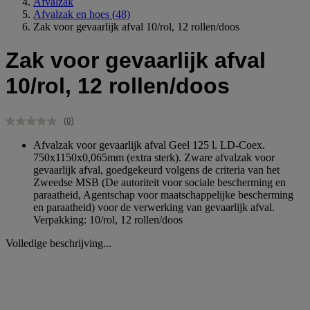
Afvalzak
Afvalzak en hoes
(48)
Zak voor gevaarlijk afval 10/rol, 12 rollen/doos
Zak voor gevaarlijk afval
10/rol, 12 rollen/doos
(0)
Geen
scorewaarde.
Afvalzak voor gevaarlijk afval Geel 125 l. LD-Coex.
Dezelfde
750x1150x0,065mm (extra sterk). Zware afvalzak voor
paginalink.
gevaarlijk afval, goedgekeurd volgens de criteria van het
Zweedse MSB (De autoriteit voor sociale bescherming en
paraatheid, Agentschap voor maatschappelijke bescherming
en paraatheid) voor de verwerking van gevaarlijk afval.
Verpakking: 10/rol, 12 rollen/doos
Volledige beschrijving...