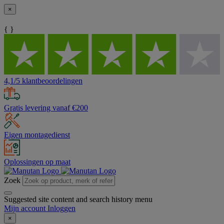
×
{ }
4,1/5 klantbeoordelingen
Gratis levering vanaf €200
Eigen montagedienst
Oplossingen op maat
Zoek
Suggested site content and search history menu
Mijn account
Inloggen
×