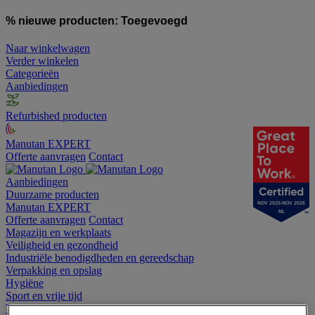
% nieuwe producten:
Toegevoegd
Naar winkelwagen
Verder winkelen
Categorieën
Aanbiedingen
Refurbished producten
Manutan EXPERT
Offerte aanvragen
Contact
Aanbiedingen
Duurzame producten
NOV 2025-NOV 2026
Manutan EXPERT
NL
Offerte aanvragen
Contact
Magazijn en werkplaats
Veiligheid en gezondheid
Industriële benodigdheden en gereedschap
Verpakking en opslag
Hygiëne
Sport en vrije tijd
Terrein