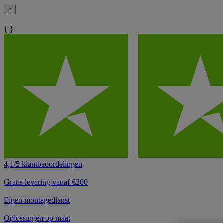
×
{ }
4,1/5 klantbeoordelingen
Gratis levering vanaf €200
Eigen montagedienst
Oplossingen op maat