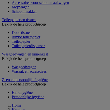
Accessoires voor schoonmaakwagen
Mopwagen
Schoonmaakkar
Toiletpapier en tissues
Bekijk de hele productgroep
Doos tissues
Jumbo toiletpapier
Toiletpapier
Toiletpapierdispenser
Wasgoedwagen en linnenkast
Bekijk de hele productgroep
Wasgoedwagen
Waszak en accessoires
Zeep en persoonlijke hygiëne
Bekijk de hele productgroep
Handhygiëne
Persoonlijke hygiëne
Home
Hygiëne