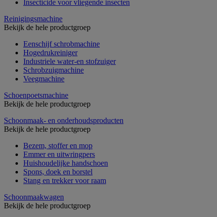
Insecticide voor vliegende insecten
Reinigingsmachine
Bekijk de hele productgroep
Eenschijf schrobmachine
Hogedrukreiniger
Industriele water-en stofzuiger
Schrobzuigmachine
Veegmachine
Schoenpoetsmachine
Bekijk de hele productgroep
Schoonmaak- en onderhoudsproducten
Bekijk de hele productgroep
Bezem, stoffer en mop
Emmer en uitwringpers
Huishoudelijke handschoen
Spons, doek en borstel
Stang en trekker voor raam
Schoonmaakwagen
Bekijk de hele productgroep