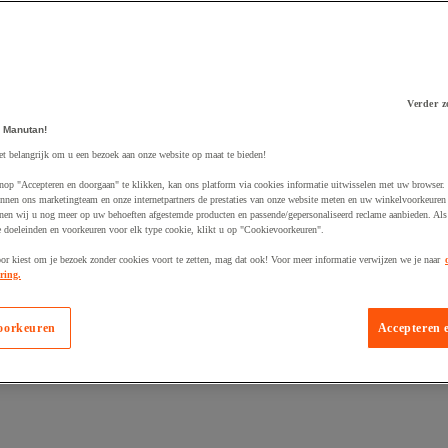
Verder z
 Manutan!
 winkelwagen
et belangrijk om u een bezoek aan onze website op maat te bieden!
nop "Accepteren en doorgaan" te klikken, kan ons platform via cookies informatie uitwisselen met uw browser.
nnen ons marketingteam en onze internetpartners de prestaties van onze website meten en uw winkelvoorkeuren 
nen wij u nog meer op uw behoeften afgestemde producten en passende/gepersonaliseerd reclame aanbieden. Als
 doeleinden en voorkeuren voor elk type cookie, klikt u op "Cookievoorkeuren".
oor kiest om je bezoek zonder cookies voort te zetten, mag dat ook! Voor meer informatie verwijzen we je naar
ring.
oorkeuren
Accepteren 