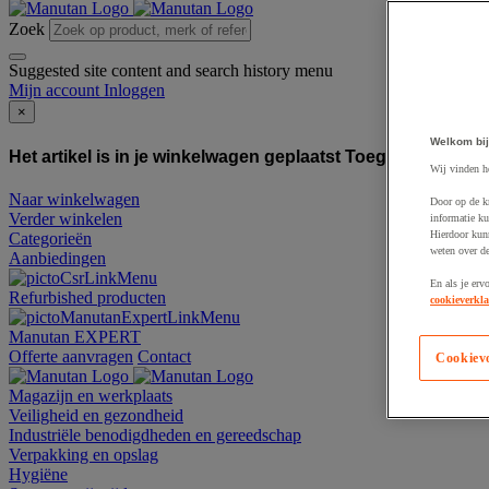
Zoek
Suggested site content and search history menu
Mijn account
Inloggen
×
Welkom bij
Het artikel is in je winkelwagen geplaatst
Toegevoegd aan
Wij vinden h
Naar winkelwagen
Door op de k
Verder winkelen
informatie ku
Hierdoor kun
Categorieën
weten over de
Aanbiedingen
En als je erv
Refurbished producten
cookieverkla
Manutan EXPERT
Offerte aanvragen
Contact
Cookiev
Magazijn en werkplaats
Veiligheid en gezondheid
Industriële benodigdheden en gereedschap
Verpakking en opslag
Hygiëne