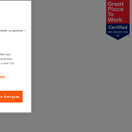
onder accepteren >
NOV 2025-NOV 2026
NL
 Met deze
analyseren.
 u meer wilt
onze
en doorgaan