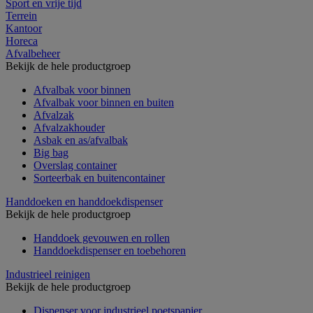
Sport en vrije tijd
Terrein
Kantoor
Horeca
Afvalbeheer
Bekijk de hele productgroep
Afvalbak voor binnen
Afvalbak voor binnen en buiten
Afvalzak
Afvalzakhouder
Asbak en as/afvalbak
Big bag
Overslag container
Sorteerbak en buitencontainer
Handdoeken en handdoekdispenser
Bekijk de hele productgroep
Handdoek gevouwen en rollen
Handdoekdispenser en toebehoren
Industrieel reinigen
Bekijk de hele productgroep
Dispenser voor industrieel poetspapier