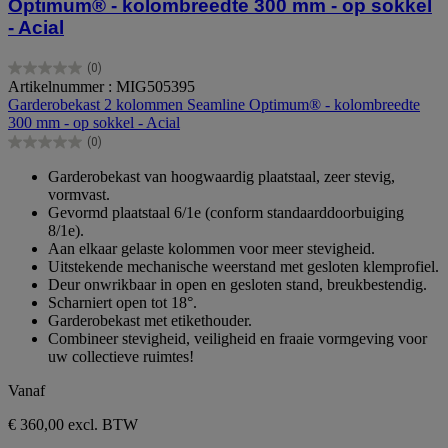
Optimum® - kolombreedte 300 mm - op sokkel
- Acial
(0)
0.0
Artikelnummer : MIG505395
van
Garderobekast 2 kolommen Seamline Optimum® - kolombreedte
de
300 mm - op sokkel - Acial
5
(0)
sterren.
0.0
van
Garderobekast van hoogwaardig plaatstaal, zeer stevig,
de
vormvast.
5
Gevormd plaatstaal 6/1e (conform standaarddoorbuiging
sterren.
8/1e).
Aan elkaar gelaste kolommen voor meer stevigheid.
Uitstekende mechanische weerstand met gesloten klemprofiel.
Deur onwrikbaar in open en gesloten stand, breukbestendig.
Scharniert open tot 18°.
Garderobekast met etikethouder.
Combineer stevigheid, veiligheid en fraaie vormgeving voor
uw collectieve ruimtes!
Vanaf
€ 360,00
excl. BTW