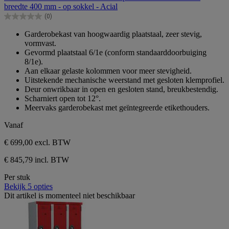
de
breedte 400 mm - op sokkel - Acial
5
(0)
sterren.
0.0
van
Garderobekast van hoogwaardig plaatstaal, zeer stevig,
de
vormvast.
5
Gevormd plaatstaal 6/1e (conform standaarddoorbuiging
sterren.
8/1e).
Aan elkaar gelaste kolommen voor meer stevigheid.
Uitstekende mechanische weerstand met gesloten klemprofiel.
Deur onwrikbaar in open en gesloten stand, breukbestendig.
Scharniert open tot 12°.
Meervaks garderobekast met geïntegreerde etikethouders.
Vanaf
€ 699,00
excl. BTW
€ 845,79 incl. BTW
Per stuk
Bekijk 5 opties
Dit artikel is momenteel niet beschikbaar