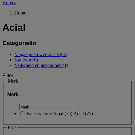
Horeca
Home
Acial
Categorieën
Magazijn en werkplaats
(64)
Kantoor
(10)
Veiligheid en gezondheid
(1)
Filter
Merk
Merk
Facet waarde
Acial
(
75
)
Acial
(75)
Prijs