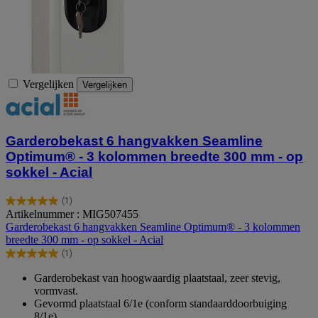
Vergelijken
Vergelijken
Garderobekast 6 hangvakken Seamline
Optimum® - 3 kolommen breedte 300 mm - op
sokkel - Acial
(1)
5.0
Artikelnummer : MIG507455
van
Garderobekast 6 hangvakken Seamline Optimum® - 3 kolommen
de
breedte 300 mm - op sokkel - Acial
5
(1)
sterren.
5.0
1
van
Garderobekast van hoogwaardig plaatstaal, zeer stevig,
beoordeling
de
vormvast.
5
Gevormd plaatstaal 6/1e (conform standaarddoorbuiging
sterren.
8/1e).