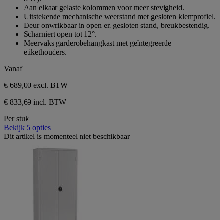
1
Aan elkaar gelaste kolommen voor meer stevigheid.
beoordeling
Uitstekende mechanische weerstand met gesloten klemprofiel.
Deur onwrikbaar in open en gesloten stand, breukbestendig.
Scharniert open tot 12°.
Meervaks garderobehangkast met geïntegreerde
etikethouders.
Vanaf
€ 689,00
excl. BTW
€ 833,69 incl. BTW
Per stuk
Bekijk 5 opties
Dit artikel is momenteel niet beschikbaar