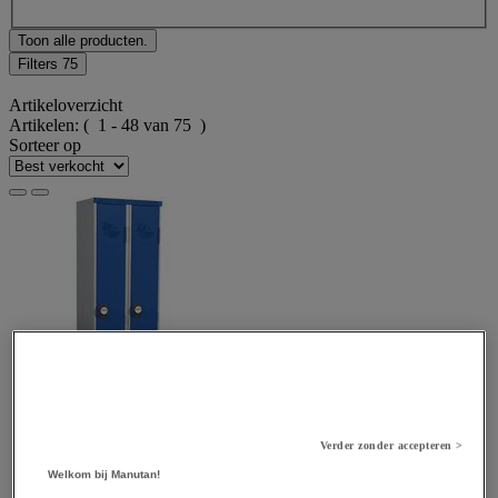
Toon alle producten.
Filters
75
Artikeloverzicht
Artikelen:
( 1 - 48 van 75 )
Sorteer op
Verder zonder accepteren >
Welkom bij Manutan!