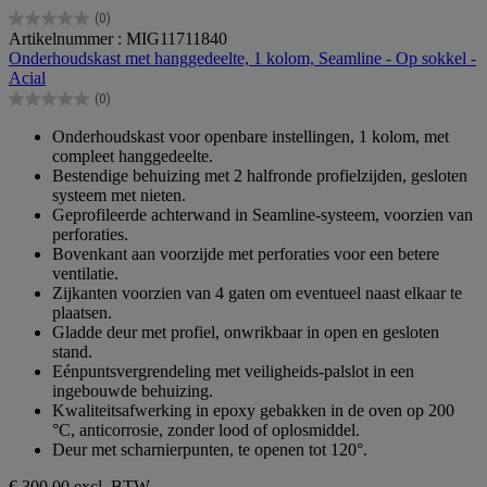
(0)
0.0
Artikelnummer : MIG11711840
van
Onderhoudskast met hanggedeelte, 1 kolom, Seamline - Op sokkel -
de
Acial
5
(0)
sterren.
0.0
van
Onderhoudskast voor openbare instellingen, 1 kolom, met
de
compleet hanggedeelte.
5
Bestendige behuizing met 2 halfronde profielzijden, gesloten
sterren.
systeem met nieten.
Geprofileerde achterwand in Seamline-systeem, voorzien van
perforaties.
Bovenkant aan voorzijde met perforaties voor een betere
ventilatie.
Zijkanten voorzien van 4 gaten om eventueel naast elkaar te
plaatsen.
Gladde deur met profiel, onwrikbaar in open en gesloten
stand.
Eénpuntsvergrendeling met veiligheids-palslot in een
ingebouwde behuizing.
Kwaliteitsafwerking in epoxy gebakken in de oven op 200
°C, anticorrosie, zonder lood of oplosmiddel.
Deur met scharnierpunten, te openen tot 120°.
€ 300,00
excl. BTW