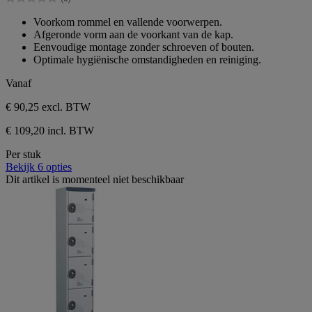
5
0.0
sterren.
van
Voorkom rommel en vallende voorwerpen.
de
Afgeronde vorm aan de voorkant van de kap.
5
Eenvoudige montage zonder schroeven of bouten.
sterren.
Optimale hygiënische omstandigheden en reiniging.
Vanaf
€ 90,25
excl. BTW
€ 109,20 incl. BTW
Per stuk
Bekijk 6 opties
Dit artikel is momenteel niet beschikbaar