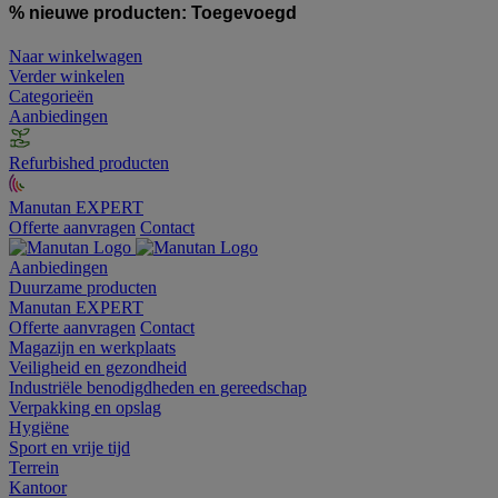
% nieuwe producten:
Toegevoegd
Naar winkelwagen
Verder winkelen
Categorieën
Aanbiedingen
Refurbished producten
Manutan EXPERT
Offerte aanvragen
Contact
Aanbiedingen
Duurzame producten
Manutan EXPERT
Offerte aanvragen
Contact
Magazijn en werkplaats
Veiligheid en gezondheid
Industriële benodigdheden en gereedschap
Verpakking en opslag
Hygiëne
Sport en vrije tijd
Terrein
Kantoor