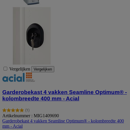
Vergelijken
Vergelijken
Garderobekast 4 vakken Seamline Optimum® -
kolombreedte 400 mm - Acial
(1)
5.0
Artikelnummer : MIG1409690
van
Garderobekast 4 vakken Seamline Optimum® - kolombreedte 400
de
mm - Acial
5