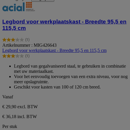
Legbord voor werkplaatskast - Breedte 95,5 en
115,5 cm
(1)
3.0
Artikelnummer : MIG426643
van
Legbord voor werkplaatskast - Breedte 95,5 en 115,5 cm
de
(1)
5
3.0
sterren.
van
Legbord van gegalvaniseerd staal, te gebruiken in combinatie
1
de
met uw materiaalkast.
beoordeling
5
Voor het eenvoudig toevoegen van een extra niveau, voor nog
sterren.
meer opslagruimte.
1
Geschikt voor kasten van 100 of 120 cm breed.
beoordeling
Vanaf
€ 29,90
excl. BTW
€ 36,18 incl. BTW
Per stuk