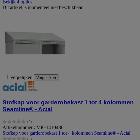
Bekijk 4 opties
Dit artikel is momenteel niet beschikbaar
Vergelijken
Vergelijken
Stofkap voor garderobekast 1 tot 4 kolommen
Seamline® - Acial
(0)
0.0
Artikelnummer : MIG1410436
van
Stofkap voor garderobekast 1 tot 4 kolommen Seamline® - Acial
de
(0)