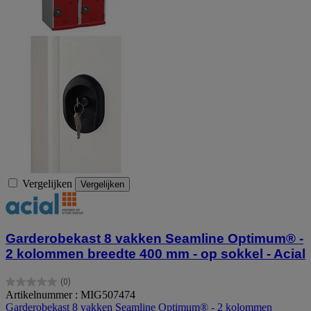
Vergelijken
Vergelijken
Garderobekast 8 vakken Seamline Optimum® -
2 kolommen breedte 400 mm - op sokkel - Acial
(0)
0.0
Artikelnummer : MIG507474
van
Garderobekast 8 vakken Seamline Optimum® - 2 kolommen