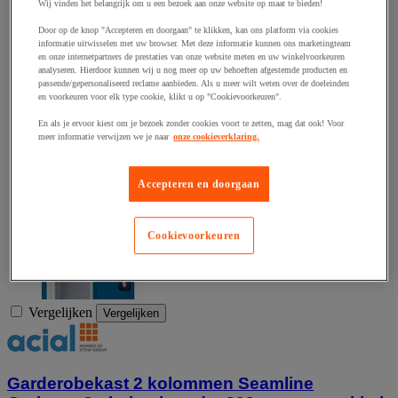
Wij vinden het belangrijk om u een bezoek aan onze website op maat te bieden!
Door op de knop "Accepteren en doorgaan" te klikken, kan ons platform via cookies
informatie uitwisselen met uw browser. Met deze informatie kunnen ons marketingteam
en onze internetpartners de prestaties van onze website meten en uw winkelvoorkeuren
analyseren. Hierdoor kunnen wij u nog meer op uw behoeften afgestemde producten en
passende/gepersonaliseerd reclame aanbieden. Als u meer wilt weten over de doeleinden
en voorkeuren voor elk type cookie, klikt u op "Cookievoorkeuren".
En als je ervoor kiest om je bezoek zonder cookies voort te zetten, mag dat ook! Voor
meer informatie verwijzen we je naar
onze cookieverklaring.
Accepteren en doorgaan
Cookievoorkeuren
Vergelijken
Vergelijken
Garderobekast 2 kolommen Seamline