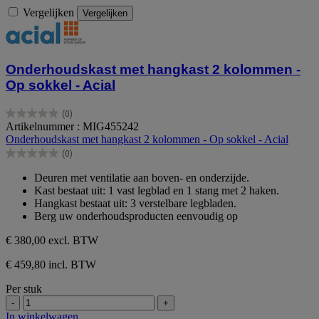
Vergelijken
Vergelijken
Onderhoudskast met hangkast 2 kolommen -
Op sokkel - Acial
(0)
0.0
Artikelnummer : MIG455242
van
Onderhoudskast met hangkast 2 kolommen - Op sokkel - Acial
de
(0)
5
0.0
sterren.
van
Deuren met ventilatie aan boven- en onderzijde.
de
Kast bestaat uit: 1 vast legblad en 1 stang met 2 haken.
5
Hangkast bestaat uit: 3 verstelbare legbladen.
sterren.
Berg uw onderhoudsproducten eenvoudig op
€ 380,00
excl. BTW
€ 459,80 incl. BTW
Per stuk
-
+
In winkelwagen