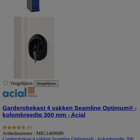
Vergelijken
Vergelijken
Garderobekast 4 vakken Seamline Optimum® -
kolombreedte 300 mm - Acial
(1)
5.0
Artikelnummer : MIG1409689
van
Garderobekast 4 vakken Seamline Optimum® - kolombreedte 300