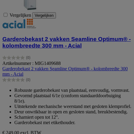
Vergelijken
Vergelijken
Garderobekast 2 vakken Seamline Optimum® -
kolombreedte 300 mm - Acial
(0)
0.0
Artikelnummer : MIG1409688
van
Garderobekast 2 vakken Seamline Optimum® - kolombreedte 300
de
mm - Acial
5
(0)
sterren.
0.0
van
Robuuste garderobekast van plaatstaal, eenvoudig, vormvast.
de
Gevormd plaatstaal 6/1e (conform standaarddoorbuiging
5
8/1e).
sterren.
Uitstekende mechanische weerstand met gesloten klemprofiel.
Deur onwrikbaar in open en gesloten stand, breukbestendig.
Scharniert open tot 12°.
Garderobekast met etikethouder.
€ 249,00
excl. BTW