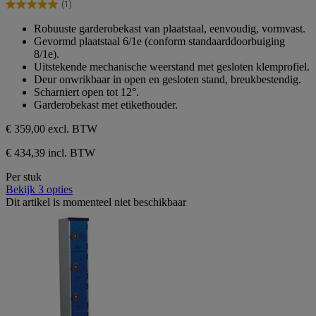
(1)
sterren.
5.0
1
van
Robuuste garderobekast van plaatstaal, eenvoudig, vormvast.
beoordeling
de
Gevormd plaatstaal 6/1e (conform standaarddoorbuiging
5
8/1e).
sterren.
Uitstekende mechanische weerstand met gesloten klemprofiel.
1
Deur onwrikbaar in open en gesloten stand, breukbestendig.
beoordeling
Scharniert open tot 12°.
Garderobekast met etikethouder.
€ 359,00
excl. BTW
€ 434,39 incl. BTW
Per stuk
Bekijk 3 opties
Dit artikel is momenteel niet beschikbaar