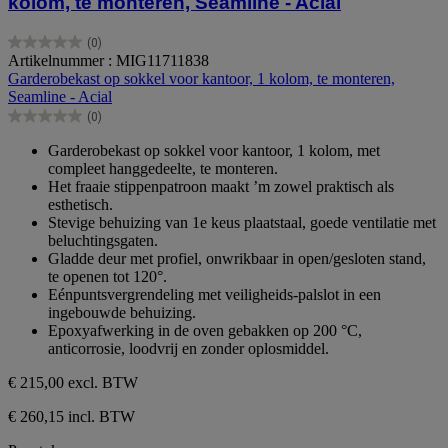
kolom, te monteren, Seamline - Acial
(0)
0.0
Artikelnummer : MIG11711838
van
Garderobekast op sokkel voor kantoor, 1 kolom, te monteren,
de
Seamline - Acial
5
(0)
sterren.
0.0
van
Garderobekast op sokkel voor kantoor, 1 kolom, met
de
compleet hanggedeelte, te monteren.
5
Het fraaie stippenpatroon maakt ’m zowel praktisch als
sterren.
esthetisch.
Stevige behuizing van 1e keus plaatstaal, goede ventilatie met
beluchtingsgaten.
Gladde deur met profiel, onwrikbaar in open/gesloten stand,
te openen tot 120°.
Eénpuntsvergrendeling met veiligheids-palslot in een
ingebouwde behuizing.
Epoxyafwerking in de oven gebakken op 200 °C,
anticorrosie, loodvrij en zonder oplosmiddel.
€ 215,00
excl. BTW
€ 260,15 incl. BTW