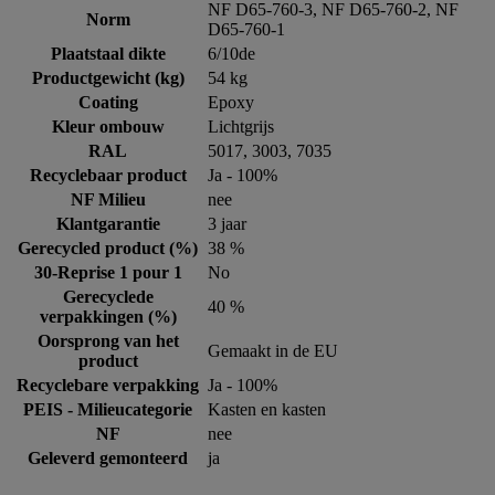
NF D65-760-3, NF D65-760-2, NF
Norm
D65-760-1
Plaatstaal dikte
6/10de
Productgewicht (kg)
54 kg
Coating
Epoxy
Kleur ombouw
Lichtgrijs
RAL
5017, 3003, 7035
Recyclebaar product
Ja - 100%
NF Milieu
nee
Klantgarantie
3 jaar
Gerecycled product (%)
38 %
30-Reprise 1 pour 1
No
Gerecyclede
40 %
verpakkingen (%)
Oorsprong van het
Gemaakt in de EU
product
Recyclebare verpakking
Ja - 100%
PEIS - Milieucategorie
Kasten en kasten
NF
nee
Geleverd gemonteerd
ja