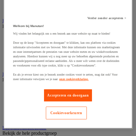
Voedingstelling
Zware stelling
Verder zonder accepteren >
Industriële mat, tegel en rooster
Bekijk de hele productgroep
Welkom bij Manutan!
Wij vinden het belangrijk om u een bezoek aan onze website op maat te bieden!
Accessoires voor matten en roosters
ESD antistatische en isolerende matten
Door op de knop "Accepteren en doorgaan" te klikken, kan ons platform via cookies
Hygiënische mat en mat voor de voedselverwerkende
informatie uitwisselen met uw browser. Met deze informatie kunnen ons marketingteam
en onze internetpartners de prestaties van onze website meten en uw winkelvoorkeuren
industrie
analyseren. Hierdoor kunnen wij u nog meer op uw behoeften afgestemde producten en
Industriële antivermoeidheidsmatten en -tegels
passende/gepersonaliseerd reclame aanbieden. Als u meer wilt weten over de doeleinden
Industriële roosters
en voorkeuren voor elk type cookie, klikt u op "Cookievoorkeuren".
Industriele ventilator en afzuigkap
En als je ervoor kiest om je bezoek zonder cookies voort te zetten, mag dat ook! Voor
Bekijk de hele productgroep
meer informatie verwijzen we je naar
onze cookieverklaring.
Accessoires voor afzuigsysteem
Accessoires voor ventilatiesysteem
Accepteren en doorgaan
Afzuigkap en -bak
Industriële ventilator
Koppeling en verluchtingskoker
Cookievoorkeuren
Rook afzuigkap
Laboratoriummeubilair
Bekijk de hele productgroep