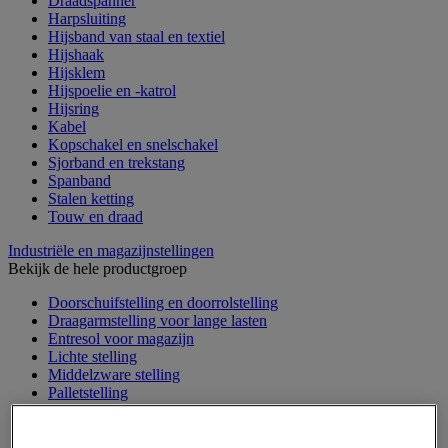
Draadspanner
Harpsluiting
Hijsband van staal en textiel
Hijshaak
Hijsklem
Hijspoelie en -katrol
Hijsring
Kabel
Kopschakel en snelschakel
Sjorband en trekstang
Spanband
Stalen ketting
Touw en draad
Industriële en magazijnstellingen
Bekijk de hele productgroep
Doorschuifstelling en doorrolstelling
Draagarmstelling voor lange lasten
Entresol voor magazijn
Lichte stelling
Middelzware stelling
Palletstelling
Rek voor haspels en spoelen
Stelling voor detail- en groothandel
Stellingen voor de automobielindustrie