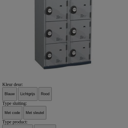
Kleur deur:
Blauw
Lichtgrijs
Rood
Type sluiting:
Met code
Met sleutel
Type product: