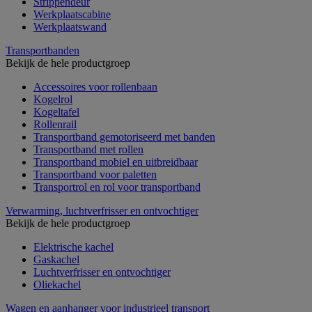
Strippendeur
Werkplaatscabine
Werkplaatswand
Transportbanden
Bekijk de hele productgroep
Accessoires voor rollenbaan
Kogelrol
Kogeltafel
Rollenrail
Transportband gemotoriseerd met banden
Transportband met rollen
Transportband mobiel en uitbreidbaar
Transportband voor paletten
Transportrol en rol voor transportband
Verwarming, luchtverfrisser en ontvochtiger
Bekijk de hele productgroep
Elektrische kachel
Gaskachel
Luchtverfrisser en ontvochtiger
Oliekachel
Wagen en aanhanger voor industrieel transport