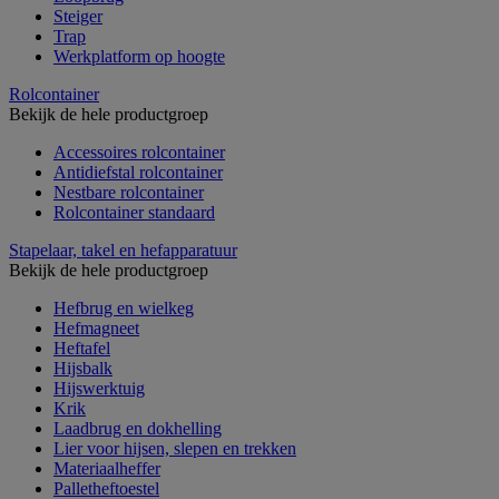
Steiger
Trap
Werkplatform op hoogte
Rolcontainer
Bekijk de hele productgroep
Accessoires rolcontainer
Antidiefstal rolcontainer
Nestbare rolcontainer
Rolcontainer standaard
Stapelaar, takel en hefapparatuur
Bekijk de hele productgroep
Hefbrug en wielkeg
Hefmagneet
Heftafel
Hijsbalk
Hijswerktuig
Krik
Laadbrug en dokhelling
Lier voor hijsen, slepen en trekken
Materiaalheffer
Palletheftoestel