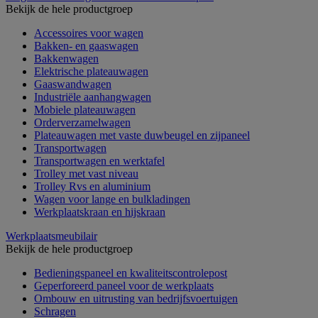
Bekijk de hele productgroep
Accessoires voor wagen
Bakken- en gaaswagen
Bakkenwagen
Elektrische plateauwagen
Gaaswandwagen
Industriële aanhangwagen
Mobiele plateauwagen
Orderverzamelwagen
Plateauwagen met vaste duwbeugel en zijpaneel
Transportwagen
Transportwagen en werktafel
Trolley met vast niveau
Trolley Rvs en aluminium
Wagen voor lange en bulkladingen
Werkplaatskraan en hijskraan
Werkplaatsmeubilair
Bekijk de hele productgroep
Bedieningspaneel en kwaliteitscontrolepost
Geperforeerd paneel voor de werkplaats
Ombouw en uitrusting van bedrijfsvoertuigen
Schragen