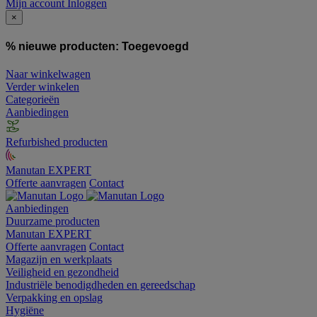
Mijn account
Inloggen
×
% nieuwe producten:
Toegevoegd
Naar winkelwagen
Verder winkelen
Categorieën
Aanbiedingen
Refurbished producten
Manutan EXPERT
Offerte aanvragen
Contact
Aanbiedingen
Duurzame producten
Manutan EXPERT
Offerte aanvragen
Contact
Magazijn en werkplaats
Veiligheid en gezondheid
Industriële benodigdheden en gereedschap
Verpakking en opslag
Hygiëne