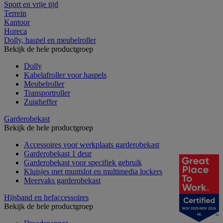
Sport en vrije tijd
Terrein
Kantoor
Horeca
Dolly, haspel en meubelroller
Bekijk de hele productgroep
Dolly
Kabelafroller voor haspels
Meubelroller
Transportroller
Zuigheffer
Garderobekast
Bekijk de hele productgroep
Accessoires voor werkplaats garderobekast
Garderobekast 1 deur
Garderobekast voor specifiek gebruik
Kluisjes met muntslot en multimedia lockers
Meervaks garderobekast
Hijsband en hefaccessoires
Bekijk de hele productgroep
NOV 2025-NOV 2026
NL