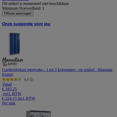
Dit artikel is momenteel niet beschikbaar
Minimum Hoeveelheid: 1
Offerte aanvragen
Onze suggestie voor jou
Garderobekast meervaks - 1 tot 3 kolommen - op sokkel - Manutan
Expert
4.4
(5)
Lees
Vanaf
5
€ 185,25
beoordelingen.
excl. BTW
Dezelfde
paginalink.
€ 224,15
incl. BTW
Per stuk