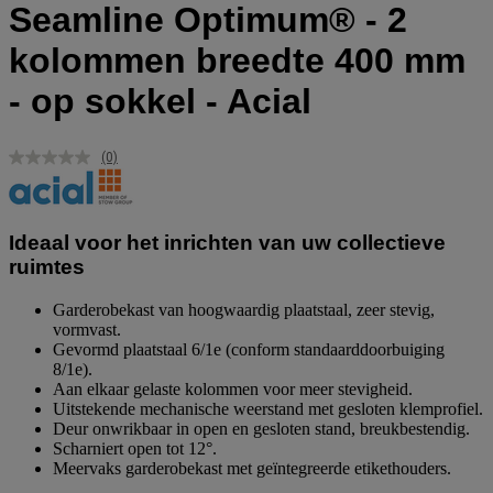
Seamline Optimum® - 2
kolommen breedte 400 mm
- op sokkel - Acial
(0)
Geen
scorewaarde.
Dezelfde
paginalink.
Ideaal voor het inrichten van uw collectieve
ruimtes
Garderobekast van hoogwaardig plaatstaal, zeer stevig,
vormvast.
Gevormd plaatstaal 6/1e (conform standaarddoorbuiging
8/1e).
Aan elkaar gelaste kolommen voor meer stevigheid.
Uitstekende mechanische weerstand met gesloten klemprofiel.
Deur onwrikbaar in open en gesloten stand, breukbestendig.
Scharniert open tot 12°.
Meervaks garderobekast met geïntegreerde etikethouders.