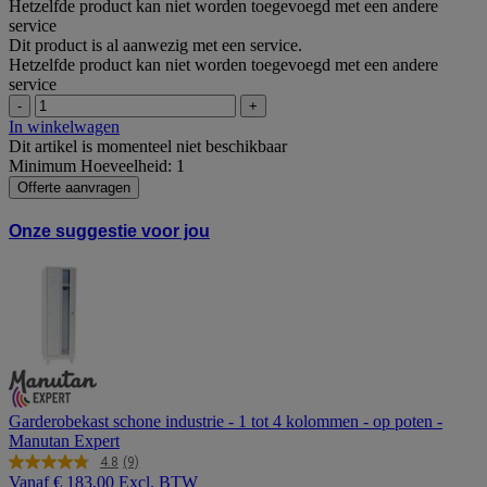
Hetzelfde product kan niet worden toegevoegd met een andere
service
Dit product is al aanwezig met een service.
Hetzelfde product kan niet worden toegevoegd met een andere
service
-
+
In winkelwagen
Dit artikel is momenteel niet beschikbaar
Minimum Hoeveelheid: 1
Offerte aanvragen
Onze suggestie voor jou
Garderobekast schone industrie - 1 tot 4 kolommen - op poten -
Manutan Expert
4.8
(9)
Lees
Vanaf
€ 183,00 Excl. BTW
9