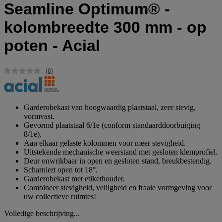
Seamline Optimum® -
kolombreedte 300 mm - op
poten - Acial
(0)
Geen
scorewaarde.
Dezelfde
paginalink.
Garderobekast van hoogwaardig plaatstaal, zeer stevig,
vormvast.
Gevormd plaatstaal 6/1e (conform standaarddoorbuiging
8/1e).
Aan elkaar gelaste kolommen voor meer stevigheid.
Uitstekende mechanische weerstand met gesloten klemprofiel.
Deur onwrikbaar in open en gesloten stand, breukbestendig.
Scharniert open tot 18°.
Garderobekast met etikethouder.
Combineer stevigheid, veiligheid en fraaie vormgeving voor
uw collectieve ruimtes!
Volledige beschrijving...