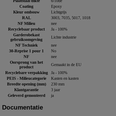
Plaatstaal dikte
6/10de
Coating
Epoxy
Kleur ombouw
Lichtgrijs
RAL
3003, 7035, 5017, 1018
NF Milieu
nee
Recyclebaar product
Ja - 100%
Garderobekast
Lichte industrie
gebruiksomgeving
NF Techniek
nee
30-Reprise 1 pour 1
No
NF
nee
Oorsprong van het
Gemaakt in de EU
product
Recyclebare verpakking
Ja - 100%
PEIS - Milieucategorie
Kasten en kasten
Breedte opening (mm)
230 mm
Klantgarantie
3 jaar
Geleverd gemonteerd
ja
Documentatie