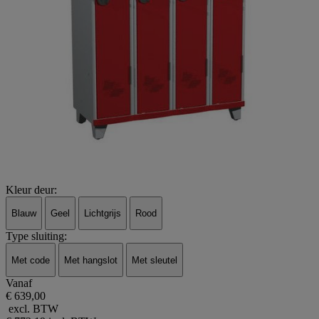
Kleur deur:
Blauw
Geel
Lichtgrijs
Rood
Type sluiting:
Met code
Met hangslot
Met sleutel
Vanaf
€ 639,00
excl. BTW