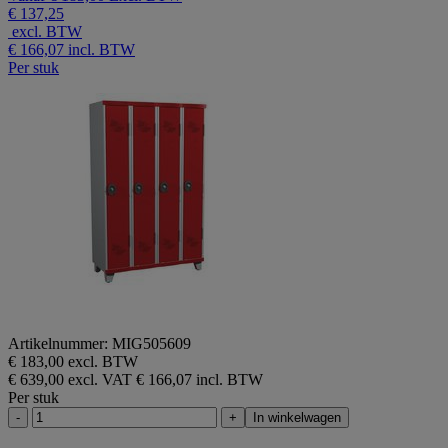
€ 137,25
beoordelingen.
excl. BTW
Dezelfde
paginalink.
€ 166,07
incl. BTW
Per stuk
Artikelnummer: MIG505609
€ 183,00 excl. BTW
€ 639,00 excl. VAT
€ 166,07 incl. BTW
Per stuk
-
+
In winkelwagen