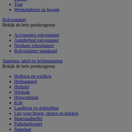
Trap
Werkplatform op hoogte
Rolcontainer
Bekijk de hele productgroep
Accessoires rolcontainer
Antidiefstal rolcontainer
Nestbare rolcontainer
Rolcontainer standaard
Stapelaar, takel en hefapparatuur
Bekijk de hele productgroep
Hefbrug en wielkeg
Hefmagneet
Heftafel
Hijsbalk
Hijswerktuig
Krik
Laadbrug en dokhelling
Lier voor hijsen, slepen en trekken
Materiaalheffer
Palletheftoestel
Stapelaar