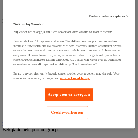
Zware stelling
Industriële mat, tegel en rooster
Verder zonder accepteren >
Bekijk de hele productgroep
Welkom bij Manutan!
Accessoires voor matten en roosters
Wij vinden het belangrijk om u een bezoek aan onze website op maat te bieden!
ESD antistatische en isolerende matten
Door op de knop "Accepteren en doorgaan" te klikken, kan ons platform via cookies
Hygiënische mat en mat voor de voedselverwerkende
informatie uitwisselen met uw browser. Met deze informatie kunnen ons marketingteam
industrie
en onze internetpartners de prestaties van onze website meten en uw winkelvoorkeuren
Industriële antivermoeidheidsmatten en -tegels
analyseren. Hierdoor kunnen wij u nog meer op uw behoeften afgestemde producten en
Industriële roosters
passende/gepersonaliseerd reclame aanbieden. Als u meer wilt weten over de doeleinden
en voorkeuren voor elk type cookie, klikt u op "Cookievoorkeuren".
Industriele ventilator en afzuigkap
En als je ervoor kiest om je bezoek zonder cookies voort te zetten, mag dat ook! Voor
Bekijk de hele productgroep
meer informatie verwijzen we je naar
onze cookieverklaring.
Accessoires voor afzuigsysteem
Accessoires voor ventilatiesysteem
Accepteren en doorgaan
Afzuigkap en -bak
Industriële ventilator
Koppeling en verluchtingskoker
Cookievoorkeuren
Rook afzuigkap
Laboratoriummeubilair
Bekijk de hele productgroep