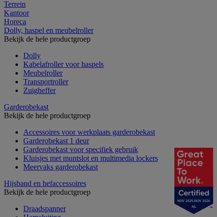
Terrein
Kantoor
Horeca
Dolly, haspel en meubelroller
Bekijk de hele productgroep
Dolly
Kabelafroller voor haspels
Meubelroller
Transportroller
Zuigheffer
Garderobekast
Bekijk de hele productgroep
Accessoires voor werkplaats garderobekast
Garderobekast 1 deur
Garderobekast voor specifiek gebruik
Kluisjes met muntslot en multimedia lockers
Meervaks garderobekast
Hijsband en hefaccessoires
Bekijk de hele productgroep
NOV 2025-NOV 2026
Draadspanner
NL