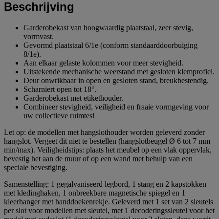
Beschrijving
Garderobekast van hoogwaardig plaatstaal, zeer stevig,
vormvast.
Gevormd plaatstaal 6/1e (conform standaarddoorbuiging
8/1e).
Aan elkaar gelaste kolommen voor meer stevigheid.
Uitstekende mechanische weerstand met gesloten klemprofiel.
Deur onwrikbaar in open en gesloten stand, breukbestendig.
Scharniert open tot 18°.
Garderobekast met etikethouder.
Combineer stevigheid, veiligheid en fraaie vormgeving voor
uw collectieve ruimtes!
Let op: de modellen met hangslothouder worden geleverd zonder
hangslot. Vergeet dit niet te bestellen (hangslotbeugel Ø 6 tot 7 mm
min/max). Veiligheidstips: plaats het meubel op een vlak oppervlak,
bevestig het aan de muur of op een wand met behulp van een
speciale bevestiging.
Samenstelling: 1 gegalvaniseerd legbord, 1 stang en 2 kapstokken
met kledinghaken, 1 onbreekbare magnetische spiegel en 1
kleerhanger met handdoekenrekje. Geleverd met 1 set van 2 sleutels
per slot voor modellen met sleutel, met 1 decoderingssleutel voor het