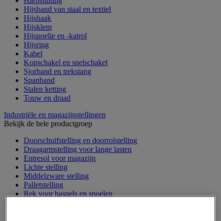
Harpsluiting
Hijsband van staal en textiel
Hijshaak
Hijsklem
Hijspoelie en -katrol
Hijsring
Kabel
Kopschakel en snelschakel
Sjorband en trekstang
Spanband
Stalen ketting
Touw en draad
Industriële en magazijnstellingen
Bekijk de hele productgroep
Doorschuifstelling en doorrolstelling
Draagarmstelling voor lange lasten
Entresol voor magazijn
Lichte stelling
Middelzware stelling
Palletstelling
Rek voor haspels en spoelen
Stelling voor detail- en groothandel
Stellingen voor de automobielindustrie
Voedingstelling