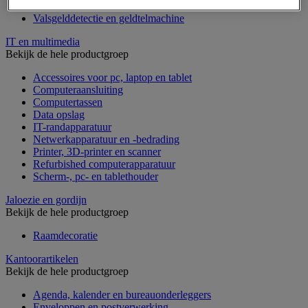
Geldkist
Valsgelddetectie en geldtelmachine
IT en multimedia
Bekijk de hele productgroep
Accessoires voor pc, laptop en tablet
Computeraansluiting
Computertassen
Data opslag
IT-randapparatuur
Netwerkapparatuur en -bedrading
Printer, 3D-printer en scanner
Refurbished computerapparatuur
Scherm-, pc- en tablethouder
Jaloezie en gordijn
Bekijk de hele productgroep
Raamdecoratie
Kantoorartikelen
Bekijk de hele productgroep
Agenda, kalender en bureauonderleggers
Enveloppen en postverwerking