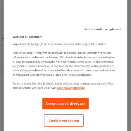
Dynamisch en interactief weergavesysteem
Fotocamera, videocamera en verrekijker
Professionele audio en geluidsopname
Projectie en videoprojectie-apparatuur
Studioverlichting en accessoires
Tv, dvd-speler en Blu-ray
Verder zonder accepteren >
Bewegwijzering en aanduidingsborden
Welkom bij Manutan!
Bekijk de hele productgroep
Wij vinden het belangrijk om u een bezoek aan onze website op maat te bieden!
Deurnaambord
Door op de knop "Accepteren en doorgaan" te klikken, kan ons platform via cookies
Pictogram
informatie uitwisselen met uw browser. Met deze informatie kunnen ons marketingteam
en onze internetpartners de prestaties van onze website meten en uw winkelvoorkeuren
Folderrek en -houder
analyseren. Hierdoor kunnen wij u nog meer op uw behoeften afgestemde producten en
passende/gepersonaliseerd reclame aanbieden. Als u meer wilt weten over de doeleinden
Bekijk de hele productgroep
en voorkeuren voor elk type cookie, klikt u op "Cookievoorkeuren".
Folderrek
En als je ervoor kiest om je bezoek zonder cookies voort te zetten, mag dat ook! Voor
Mobiel folderrek
meer informatie verwijzen we je naar
onze cookieverklaring.
Tafel folderstandaard
Wandfolderhouder
Accepteren en doorgaan
Inname en beheer van geld
Bekijk de hele productgroep
Cookievoorkeuren
Barcode scanner en accessoires
Biljettenteller/sorteerder en valsgelddetector