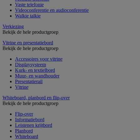
Vaste telefonie
Videoconferentie en audioconferentie
Walkie talkie
Verkiezing
Bekijk de hele productgroep
Vitrine en presentatiebord
Bekijk de hele productgroep
Accessoires voor vitrine
Displaysysteem
Kurk- en textielbord
Muur- en wandhouder
Presentatierail
Vitrine
Whiteboard, planbord en flip-over
Bekijk de hele productgroep
Flip-over
Informatiebord
Leistenen krijtbord
Planbord
Whiteboard