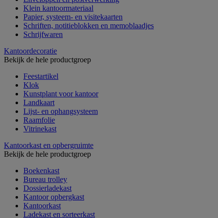
Klein kantoormateriaal
Papier, systeem- en visitekaarten
Schriften, notitieblokken en memoblaadjes
Schrijfwaren
Kantoordecoratie
Bekijk de hele productgroep
Feestartikel
Klok
Kunstplant voor kantoor
Landkaart
Lijst- en ophangsysteem
Raamfolie
Vitrinekast
Kantoorkast en opbergruimte
Bekijk de hele productgroep
Boekenkast
Bureau trolley
Dossierladekast
Kantoor opbergkast
Kantoorkast
Ladekast en sorteerkast