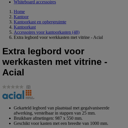
Whiteboard accessoires
Home
Kantoor
Kantoorkast en opbergruimte
Kantoorkast
Accessoires voor kantoorkasten
(48)
Extra legbord voor werkkasten met vitrine - Acial
Extra legbord voor
werkkasten met vitrine -
Acial
(0)
Geen
scorewaarde.
Dezelfde
paginalink.
Gekarteld legbord van plaatstaal met gegalvaniseerde
afwerking, verstelbaar in stappen van 25 mm.
Bruikbare afmetingen: 987 x 550 mm.
Geschikt voor kasten met een breedte van 1000 mm.