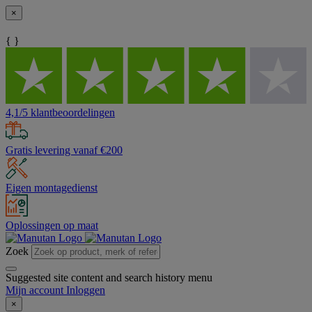
×
{ }
4,1/5 klantbeoordelingen
Gratis levering vanaf €200
Eigen montagedienst
Oplossingen op maat
Zoek
Suggested site content and search history menu
Mijn account
Inloggen
×