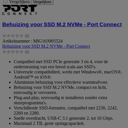
Vergelijken
Vergelijken
Behuizing voor SSD M.2 NVMe - Port Connect
(0)
0.0
Artikelnummer : MIG103905524
van
Behuizing voor SSD M.2 NVMe - Port Connect
de
(0)
5
0.0
sterren.
van
Compatibel met SSD PCIe generatie 3 en 4, voor de
de
ondersteuning van een breed scala aan SSD's.
5
Universele compatibiliteit, werkt met Windows®, macOS®,
sterren.
Android™ en iOS®.
Aluminium behuizing voor effectieve warmteafvoer.
Behuizing voor SSD M.2 NVMe, compact en licht,
eenvoudig te vervoeren.
Plug-and-play, eenvoudig te installeren zonder extra
stuurprogramma's.
Verschillende SSD-formaten, compatibel met 2230, 2242,
2260 en 2280.
Snelle overdracht, USB-C 3.1 generatie 2, tot 10 Gbps.
Maximaal 2 TB, grote opslagcapaciteit.