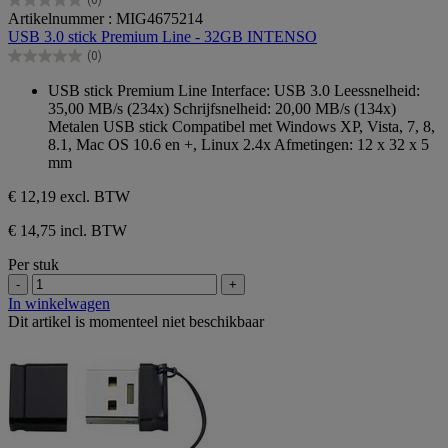
0.0
Artikelnummer : MIG4675214
van
USB 3.0 stick Premium Line - 32GB INTENSO
de
(0)
5
0.0
sterren.
van
USB stick Premium Line Interface: USB 3.0 Leessnelheid:
de
35,00 MB/s (234x) Schrijfsnelheid: 20,00 MB/s (134x)
5
Metalen USB stick Compatibel met Windows XP, Vista, 7, 8,
sterren.
8.1, Mac OS 10.6 en +, Linux 2.4x Afmetingen: 12 x 32 x 5
mm
€ 12,19
excl. BTW
€ 14,75 incl. BTW
Per stuk
-
+
In winkelwagen
Dit artikel is momenteel niet beschikbaar