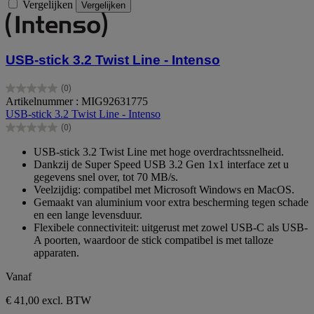
Vergelijken
Vergelijken
USB-stick 3.2 Twist Line - Intenso
(0)
0.0
Artikelnummer : MIG92631775
van
USB-stick 3.2 Twist Line - Intenso
de
(0)
5
0.0
sterren.
van
USB-stick 3.2 Twist Line met hoge overdrachtssnelheid.
de
Dankzij de Super Speed USB 3.2 Gen 1x1 interface zet u
5
gegevens snel over, tot 70 MB/s.
sterren.
Veelzijdig: compatibel met Microsoft Windows en MacOS.
Gemaakt van aluminium voor extra bescherming tegen schade
en een lange levensduur.
Flexibele connectiviteit: uitgerust met zowel USB-C als USB-
A poorten, waardoor de stick compatibel is met talloze
apparaten.
Vanaf
€ 41,00
excl. BTW