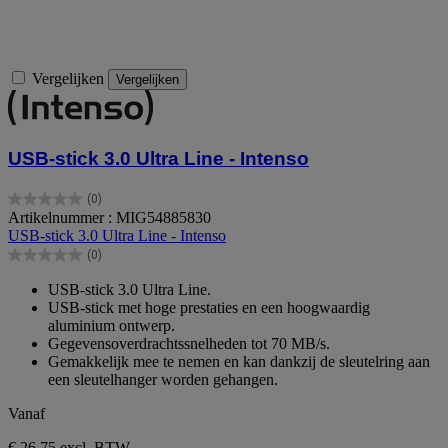
Vergelijken
Vergelijken
USB-stick 3.0 Ultra Line - Intenso
(0)
0.0
Artikelnummer : MIG54885830
van
USB-stick 3.0 Ultra Line - Intenso
de
(0)
5
0.0
sterren.
van
USB-stick 3.0 Ultra Line.
de
USB-stick met hoge prestaties en een hoogwaardig
5
aluminium ontwerp.
sterren.
Gegevensoverdrachtssnelheden tot 70 MB/s.
Gemakkelijk mee te nemen en kan dankzij de sleutelring aan
een sleutelhanger worden gehangen.
Vanaf
€ 26,75
excl. BTW