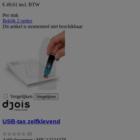
€ 49,61 incl. BTW
Per stuk
Bekijk 2 opties
Dit artikel is momenteel niet beschikbaar
Vergelijken
Vergelijken
USB-tas zelfklevend
(0)
0.0
Artikelnummer : MIG12224378