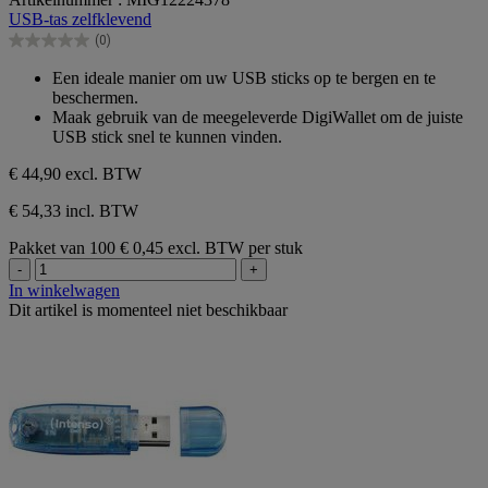
van
USB-tas zelfklevend
de
(0)
5
0.0
sterren.
van
Een ideale manier om uw USB sticks op te bergen en te
de
beschermen.
5
Maak gebruik van de meegeleverde DigiWallet om de juiste
sterren.
USB stick snel te kunnen vinden.
€ 44,90
excl. BTW
€ 54,33 incl. BTW
Pakket van 100
€ 0,45 excl. BTW per stuk
-
+
In winkelwagen
Dit artikel is momenteel niet beschikbaar