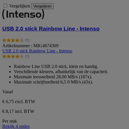
Vergelijken
Vergelijken
USB 2.0 stick Rainbow Line - Intenso
(1)
4.0
Artikelnummer : MIG4674309
van
USB 2.0 stick Rainbow Line - Intenso
de
(1)
5
4.0
sterren.
van
Rainbow Line USB 2.0 stick, klein en handig.
1
de
Verschillende kleuren, afhankelijk van de capaciteit.
beoordeling
5
Maximale leessnelheid 28,00 MB/s (187x).
sterren.
Maximale schrijfsnelheid 6,5 0 MB/s (43x).
1
beoordeling
Vanaf
€ 6,75
excl. BTW
€ 8,17 incl. BTW
Per stuk
Bekijk 4 opties