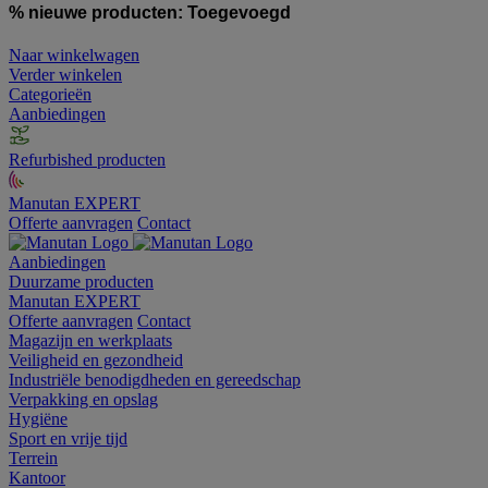
% nieuwe producten:
Toegevoegd
Naar winkelwagen
Verder winkelen
Categorieën
Aanbiedingen
Refurbished producten
Manutan EXPERT
Offerte aanvragen
Contact
Aanbiedingen
Duurzame producten
Manutan EXPERT
Offerte aanvragen
Contact
Magazijn en werkplaats
Veiligheid en gezondheid
Industriële benodigdheden en gereedschap
Verpakking en opslag
Hygiëne
Sport en vrije tijd
Terrein
Kantoor