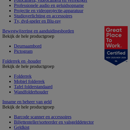
Fotocamera, videocamera en verrekijker
Professionele audio en geluidsopname
Projectie en videoprojectie-apparatuur
Studioverlichting en accessoires
Tv, dvd-speler en Blu-ray
Bewegwijzering en aanduidingsborden
Bekijk de hele productgroep
Deurnaambord
Pictogram
NOV 2025-NOV 2026
Folderrek en -houder
NL
Bekijk de hele productgroep
Folderrek
Mobiel folderrek
Tafel folderstandaard
Wandfolderhouder
Inname en beheer van geld
Bekijk de hele productgroep
Barcode scanner en accessoires
Biljettenteller/sorteerder en valsgelddetector
Geldkist