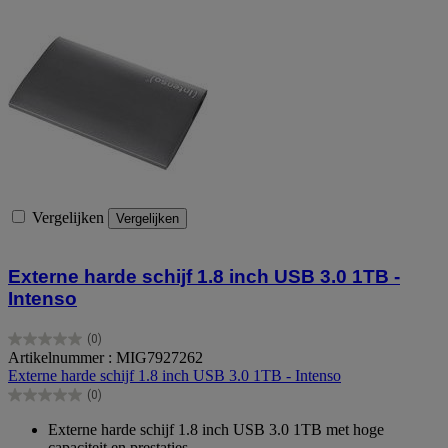
Vergelijken
Vergelijken
Externe harde schijf 1.8 inch USB 3.0 1TB -
Intenso
(0)
0.0
Artikelnummer : MIG7927262
van
Externe harde schijf 1.8 inch USB 3.0 1TB - Intenso
de
(0)
5
0.0
sterren.
van
Externe harde schijf 1.8 inch USB 3.0 1TB met hoge
de
capaciteit en prestaties.