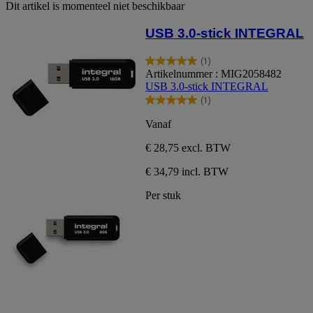
Dit artikel is momenteel niet beschikbaar
USB 3.0-stick INTEGRAL
(1)
5.0
Artikelnummer : MIG2058482
van
USB 3.0-stick INTEGRAL
de
(1)
5
5.0
sterren.
van
Vanaf
1
de
beoordeling
5
€ 28,75
excl. BTW
sterren.
1
€ 34,79 incl. BTW
beoordeling
Per stuk