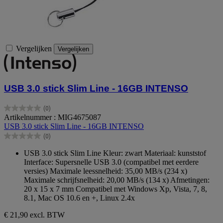
Vergelijken
Vergelijken
USB 3.0 stick Slim Line - 16GB INTENSO
(0)
0.0
Artikelnummer : MIG4675087
van
USB 3.0 stick Slim Line - 16GB INTENSO
de
(0)
5
0.0
sterren.
van
USB 3.0 stick Slim Line Kleur: zwart Materiaal: kunststof
de
Interface: Supersnelle USB 3.0 (compatibel met eerdere
5
versies) Maximale leessnelheid: 35,00 MB/s (234 x)
sterren.
Maximale schrijfsnelheid: 20,00 MB/s (134 x) Afmetingen:
20 x 15 x 7 mm Compatibel met Windows Xp, Vista, 7, 8,
8.1, Mac OS 10.6 en +, Linux 2.4x
€ 21,90
excl. BTW