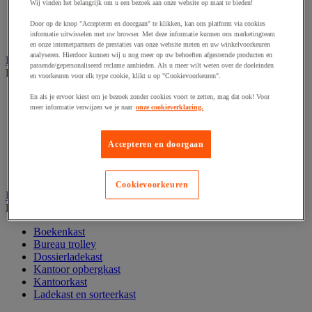
Wij vinden het belangrijk om u een bezoek aan onze website op maat te bieden!
Papier, systeem- en visitekaarten
Schriften, notitieblokken en memoblaadjes
Door op de knop "Accepteren en doorgaan" te klikken, kan ons platform via cookies
informatie uitwisselen met uw browser. Met deze informatie kunnen ons marketingteam
Schrijfwaren
en onze internetpartners de prestaties van onze website meten en uw winkelvoorkeuren
analyseren. Hierdoor kunnen wij u nog meer op uw behoeften afgestemde producten en
Kantoordecoratie
passende/gepersonaliseerd reclame aanbieden. Als u meer wilt weten over de doeleinden
Bekijk de hele productgroep
en voorkeuren voor elk type cookie, klikt u op "Cookievoorkeuren".
Feestartikel
En als je ervoor kiest om je bezoek zonder cookies voort te zetten, mag dat ook! Voor
Klok
meer informatie verwijzen we je naar
onze cookieverklaring.
Kunstplant voor kantoor
Landkaart
Accepteren en doorgaan
Lijst- en ophangsysteem
Raamfolie
Vitrinekast
Cookievoorkeuren
Kantoorkast en opbergruimte
Bekijk de hele productgroep
Boekenkast
Bureau trolley
Dossierladekast
Kantoor opbergkast
Kantoorkast
Ladekast en sorteerkast