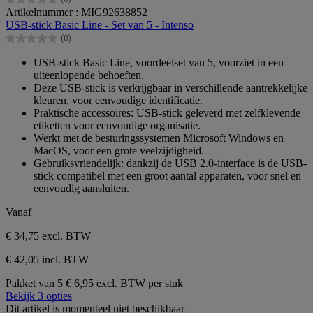
0.0
Artikelnummer : MIG92638852
van
USB-stick Basic Line - Set van 5 - Intenso
de
(0)
5
0.0
sterren.
van
USB-stick Basic Line, voordeelset van 5, voorziet in een
de
uiteenlopende behoeften.
5
Deze USB-stick is verkrijgbaar in verschillende aantrekkelijke
sterren.
kleuren, voor eenvoudige identificatie.
Praktische accessoires: USB-stick geleverd met zelfklevende
etiketten voor eenvoudige organisatie.
Werkt met de besturingssystemen Microsoft Windows en
MacOS, voor een grote veelzijdigheid.
Gebruiksvriendelijk: dankzij de USB 2.0-interface is de USB-
stick compatibel met een groot aantal apparaten, voor snel en
eenvoudig aansluiten.
Vanaf
€ 34,75
excl. BTW
€ 42,05 incl. BTW
Pakket van 5
€ 6,95 excl. BTW per stuk
Bekijk 3 opties
Dit artikel is momenteel niet beschikbaar