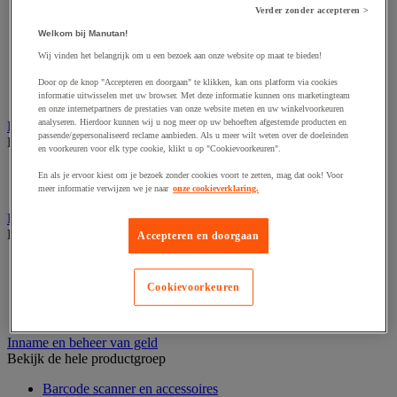
Audio- en Hi-Fi-apparatuur
Verder zonder accepteren >
Dynamisch en interactief weergavesysteem
Fotocamera, videocamera en verrekijker
Welkom bij Manutan!
Professionele audio en geluidsopname
Wij vinden het belangrijk om u een bezoek aan onze website op maat te bieden!
Projectie en videoprojectie-apparatuur
Studioverlichting en accessoires
Door op de knop "Accepteren en doorgaan" te klikken, kan ons platform via cookies
Tv, dvd-speler en Blu-ray
informatie uitwisselen met uw browser. Met deze informatie kunnen ons marketingteam
en onze internetpartners de prestaties van onze website meten en uw winkelvoorkeuren
analyseren. Hierdoor kunnen wij u nog meer op uw behoeften afgestemde producten en
Bewegwijzering en aanduidingsborden
passende/gepersonaliseerd reclame aanbieden. Als u meer wilt weten over de doeleinden
Bekijk de hele productgroep
en voorkeuren voor elk type cookie, klikt u op "Cookievoorkeuren".
Deurnaambord
En als je ervoor kiest om je bezoek zonder cookies voort te zetten, mag dat ook! Voor
Pictogram
meer informatie verwijzen we je naar
onze cookieverklaring.
Folderrek en -houder
Bekijk de hele productgroep
Accepteren en doorgaan
Folderrek
Mobiel folderrek
Cookievoorkeuren
Tafel folderstandaard
Wandfolderhouder
Inname en beheer van geld
Bekijk de hele productgroep
Barcode scanner en accessoires