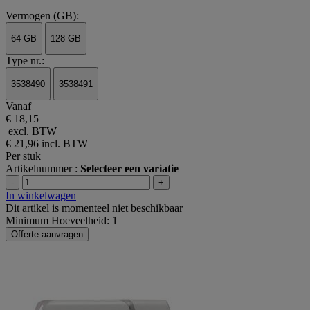
Vermogen (GB):
64 GB
128 GB
Type nr.:
3538490
3538491
Vanaf
€ 18,15
excl. BTW
€ 21,96
incl. BTW
Per stuk
Artikelnummer :
Selecteer een variatie
-
+
In winkelwagen
Dit artikel is momenteel niet beschikbaar
Minimum Hoeveelheid: 1
Offerte aanvragen