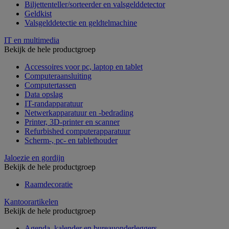
Biljettenteller/sorteerder en valsgelddetector
Geldkist
Valsgelddetectie en geldtelmachine
IT en multimedia
Bekijk de hele productgroep
Accessoires voor pc, laptop en tablet
Computeraansluiting
Computertassen
Data opslag
IT-randapparatuur
Netwerkapparatuur en -bedrading
Printer, 3D-printer en scanner
Refurbished computerapparatuur
Scherm-, pc- en tablethouder
Jaloezie en gordijn
Bekijk de hele productgroep
Raamdecoratie
Kantoorartikelen
Bekijk de hele productgroep
Agenda, kalender en bureauonderleggers