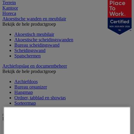
Terrein
Kantoor
Horeca
Akoestische wanden en meubilair
Bekijk de hele productgroep
NOV 2025-NOV 2026
NL
Akoestisch meubilair
Akoestische scheidingswanden
Bureau scheidingswand
Scheidingswand
Spatschermen
Archiefopslag en documentbeheer
Bekijk de hele productgroep
Archiefdoos
Bureau organizer
Hangmap
Ordner, tabblad en showtas
Sorteermap
Audiovisueel
Bekijk de hele productgroep
Aansluitingen audio en video