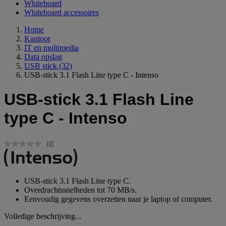
Whiteboard
Whiteboard accessoires
Home
Kantoor
IT en multimedia
Data opslag
USB stick
(32)
USB-stick 3.1 Flash Line type C - Intenso
USB-stick 3.1 Flash Line
type C - Intenso
(0)
Geen
scorewaarde.
Dezelfde
paginalink.
USB-stick 3.1 Flash Line type C.
Overdrachtssnelheden tot 70 MB/s.
Eenvoudig gegevens overzetten naar je laptop of computer.
Volledige beschrijving...