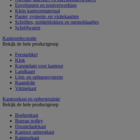
Enveloppen en postverwerking
Klein kantoormateriaal
Papier, systeem- en visitekaarten
Schriften, notitieblokken en memoblaadjes
Schrijfwaren
Kantoordecoratie
Bekijk de hele productgroep
Feestartikel
Klok
Kunstplant voor kantoor
Landkaart
Lijst- en ophangsysteem
Raamfolie
Vitrinekast
Kantoorkast en opbergruimte
Bekijk de hele productgroep
Boekenkast
Bureau trolley
Dossierladekast
Kantoor opbergkast
Kantoorkast