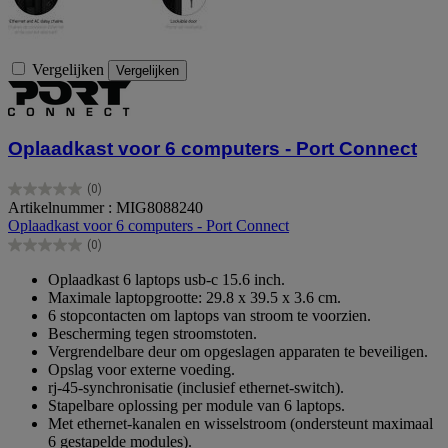
Vergelijken
Vergelijken
Oplaadkast voor 6 computers - Port Connect
(0)
0.0
Artikelnummer : MIG8088240
van
Oplaadkast voor 6 computers - Port Connect
de
(0)
5
0.0
sterren.
van
Oplaadkast 6 laptops usb-c 15.6 inch.
de
Maximale laptopgrootte: 29.8 x 39.5 x 3.6 cm.
5
6 stopcontacten om laptops van stroom te voorzien.
sterren.
Bescherming tegen stroomstoten.
Vergrendelbare deur om opgeslagen apparaten te beveiligen.
Opslag voor externe voeding.
rj-45-synchronisatie (inclusief ethernet-switch).
Stapelbare oplossing per module van 6 laptops.
Met ethernet-kanalen en wisselstroom (ondersteunt maximaal
6 gestapelde modules).