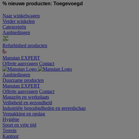
% nieuwe producten:
Toegevoegd
Naar winkelwagen
Verder winkelen
Categorieën
Aanbiedingen
Refurbished producten
Manutan EXPERT
Offerte aanvragen
Contact
Aanbiedingen
Duurzame producten
Manutan EXPERT
Offerte aanvragen
Contact
Magazijn en werkplaats
Veiligheid en gezondheid
Industriële benodigdheden en gereedschap
Verpakking en opslag
Hygiëne
Sport en vrije tijd
Terrein
Kantoor