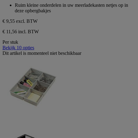
sterren.
van
Ruim kleine onderdelen in uw meerladekasten netjes op in
de
deze opbergbakjes
5
sterren.
€ 9,55
excl. BTW
€ 11,56 incl. BTW
Per stuk
Bekijk 10 opties
Dit artikel is momenteel niet beschikbaar