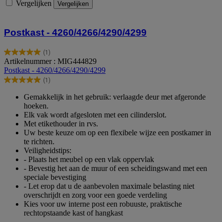
Vergelijken
Vergelijken
Postkast - 4260/4266/4290/4299
(1)
5.0
Artikelnummer : MIG444829
van
Postkast - 4260/4266/4290/4299
de
(1)
5
5.0
sterren.
van
Gemakkelijk in het gebruik: verlaagde deur met afgeronde
1
de
hoeken.
beoordeling
5
Elk vak wordt afgesloten met een cilinderslot.
sterren.
Met etikethouder in rvs.
1
Uw beste keuze om op een flexibele wijze een postkamer in
beoordeling
te richten.
Veiligheidstips:
- Plaats het meubel op een vlak oppervlak
- Bevestig het aan de muur of een scheidingswand met een
speciale bevestiging
- Let erop dat u de aanbevolen maximale belasting niet
overschrijdt en zorg voor een goede verdeling
Kies voor uw interne post een robuuste, praktische
rechtopstaande kast of hangkast