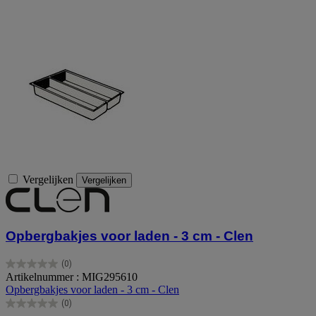
Vergelijken
Vergelijken
Opbergbakjes voor laden - 3 cm - Clen
(0)
0.0
Artikelnummer : MIG295610
van
Opbergbakjes voor laden - 3 cm - Clen
de
(0)
5
0.0