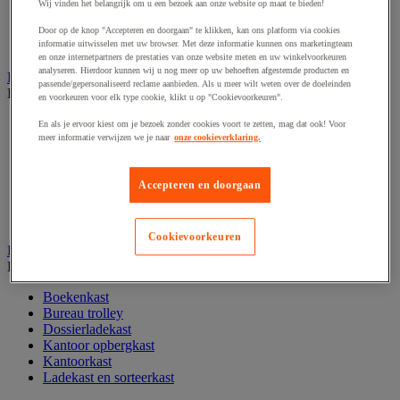
Wij vinden het belangrijk om u een bezoek aan onze website op maat te bieden!
Papier, systeem- en visitekaarten
Schriften, notitieblokken en memoblaadjes
Door op de knop "Accepteren en doorgaan" te klikken, kan ons platform via cookies
informatie uitwisselen met uw browser. Met deze informatie kunnen ons marketingteam
Schrijfwaren
en onze internetpartners de prestaties van onze website meten en uw winkelvoorkeuren
analyseren. Hierdoor kunnen wij u nog meer op uw behoeften afgestemde producten en
Kantoordecoratie
passende/gepersonaliseerd reclame aanbieden. Als u meer wilt weten over de doeleinden
Bekijk de hele productgroep
en voorkeuren voor elk type cookie, klikt u op "Cookievoorkeuren".
Feestartikel
En als je ervoor kiest om je bezoek zonder cookies voort te zetten, mag dat ook! Voor
Klok
meer informatie verwijzen we je naar
onze cookieverklaring.
Kunstplant voor kantoor
Landkaart
Accepteren en doorgaan
Lijst- en ophangsysteem
Raamfolie
Vitrinekast
Cookievoorkeuren
Kantoorkast en opbergruimte
Bekijk de hele productgroep
Boekenkast
Bureau trolley
Dossierladekast
Kantoor opbergkast
Kantoorkast
Ladekast en sorteerkast