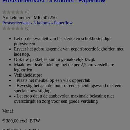
Postsorteerkast - 3 koloms - Paperflow
(0)
0.0
Artikelnummer : MIG507250
van
Postsorteerkast - 3 koloms - Paperflow
de
(0)
5
0.0
sterren.
van
Let op de kwaliteit van het sterke en schokbestendige
de
polystyreen.
5
Ervaar het gebruiksgemak van geperforeerde legborden met
sterren.
ladestop.
Ook uw pakketjes kunt u gemakkelijk kwijt.
Maak uw ideale indeling met de per 2,5 cm verstelbare
legborden.
Veiligheidstips:
- Plaats het meubel op een vlak oppervlak
- Bevestig het aan de muur of een scheidingswand met een
speciale bevestiging
- Let erop dat u de aanbevolen maximale belasting niet
overschrijdt en zorg voor een goede verdeling
Vanaf
€ 389,00
excl. BTW