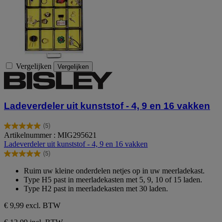
Vergelijken
Vergelijken
Ladeverdeler uit kunststof - 4, 9 en 16 vakken
(5)
5.0
Artikelnummer : MIG295621
van
Ladeverdeler uit kunststof - 4, 9 en 16 vakken
de
(5)
5
5.0
sterren.
van
Ruim uw kleine onderdelen netjes op in uw meerladekast.
5
de
Type H5 past in meerladekasten met 5, 9, 10 of 15 laden.
beoordelingen
5
Type H2 past in meerladekasten met 30 laden.
sterren.
5
€ 9,99
excl. BTW
beoordelingen