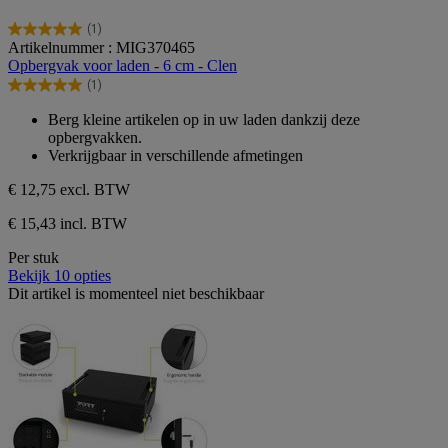
(1)
5.0
Artikelnummer : MIG370465
van
Opbergvak voor laden - 6 cm - Clen
de
(1)
5
5.0
sterren.
van
Berg kleine artikelen op in uw laden dankzij deze
1
de
opbergvakken.
beoordeling
5
Verkrijgbaar in verschillende afmetingen
sterren.
1
€ 12,75
excl. BTW
beoordeling
€ 15,43 incl. BTW
Per stuk
Bekijk 10 opties
Dit artikel is momenteel niet beschikbaar