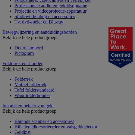
Fotocamera, videocamera en verrekijker
Professionele audio en geluidsopname
Projectie en videoprojectie-apparatuur
Studioverlichting en accessoires
Tv, dvd-speler en Blu-ray
Bewegwijzering en aanduidingsborden
Bekijk de hele productgroep
Deurnaambord
Pictogram
NOV 2025-NOV 2026
Folderrek en -houder
NL
Bekijk de hele productgroep
Folderrek
Mobiel folderrek
Tafel folderstandaard
Wandfolderhouder
Inname en beheer van geld
Bekijk de hele productgroep
Barcode scanner en accessoires
Biljettenteller/sorteerder en valsgelddetector
Geldkist