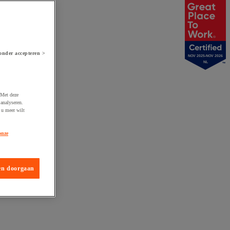
onder accepteren >
NOV 2025-NOV 2026
NL
 Met deze
analyseren.
 u meer wilt
onze
en doorgaan