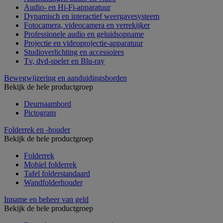
Audio- en Hi-Fi-apparatuur
Dynamisch en interactief weergavesysteem
Fotocamera, videocamera en verrekijker
Professionele audio en geluidsopname
Projectie en videoprojectie-apparatuur
Studioverlichting en accessoires
Tv, dvd-speler en Blu-ray
Bewegwijzering en aanduidingsborden
Bekijk de hele productgroep
Deurnaambord
Pictogram
Folderrek en -houder
Bekijk de hele productgroep
Folderrek
Mobiel folderrek
Tafel folderstandaard
Wandfolderhouder
Inname en beheer van geld
Bekijk de hele productgroep