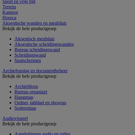
Sport en vrije tijd
Terrein
Kantoor
Horeca
Akoestische wanden en meubilair
Bekijk de hele productgroep
Akoestisch meubilair
Akoestische scheidingswanden
Bureau scheidingswand
Scheidingswand
Spatschermen
Archiefopslag en documentbeheer
Bekijk de hele productgroep
Archiefdoos
Bureau organizer
Hangmap
Ordner, tabblad en showtas
Sorteermap
Audiovisueel
Bekijk de hele productgroep
Aansluitingen audio en video