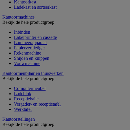
Kantoorkast
Ladekast en sorteerkast
Kantoormachines
Bekijk de hele productgroep
Inbinden
Labelprinter en cassette
Lamineerapparaat
Papiervernietiger
Rekenmachine
Snijden en knippen
Vouwmachine
Kantoormeubilair en thuiswerken
Bekijk de hele productgroep
Computermeubel
Ladeblok
Receptiebalie
Vergader- en receptietafel
Werktafel
Kantoorstellingen
Bekijk de hele productgroep