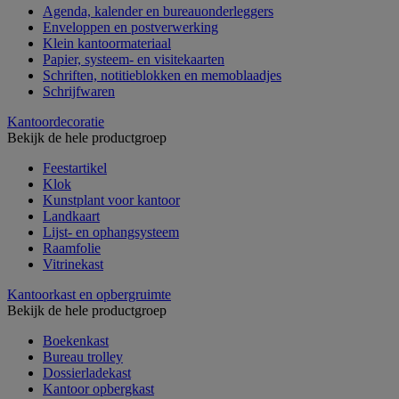
Agenda, kalender en bureauonderleggers
Enveloppen en postverwerking
Klein kantoormateriaal
Papier, systeem- en visitekaarten
Schriften, notitieblokken en memoblaadjes
Schrijfwaren
Kantoordecoratie
Bekijk de hele productgroep
Feestartikel
Klok
Kunstplant voor kantoor
Landkaart
Lijst- en ophangsysteem
Raamfolie
Vitrinekast
Kantoorkast en opbergruimte
Bekijk de hele productgroep
Boekenkast
Bureau trolley
Dossierladekast
Kantoor opbergkast