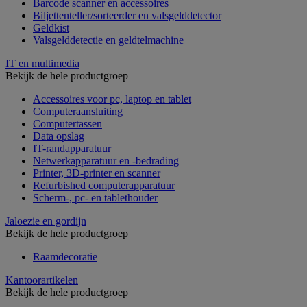
Barcode scanner en accessoires
Biljettenteller/sorteerder en valsgelddetector
Geldkist
Valsgelddetectie en geldtelmachine
IT en multimedia
Bekijk de hele productgroep
Accessoires voor pc, laptop en tablet
Computeraansluiting
Computertassen
Data opslag
IT-randapparatuur
Netwerkapparatuur en -bedrading
Printer, 3D-printer en scanner
Refurbished computerapparatuur
Scherm-, pc- en tablethouder
Jaloezie en gordijn
Bekijk de hele productgroep
Raamdecoratie
Kantoorartikelen
Bekijk de hele productgroep