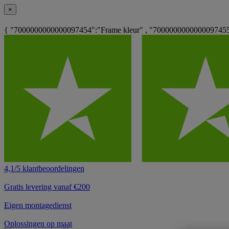
×
{ "7000000000000097454":"Frame kleur" , "7000000000000097455"
4,1/5 klantbeoordelingen
Gratis levering vanaf €200
Eigen montagedienst
Oplossingen op maat