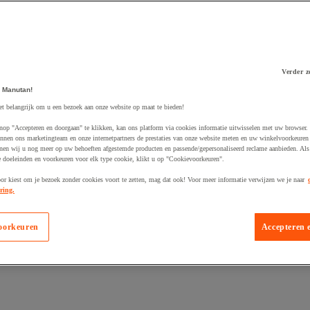
Verder z
 Manutan!
 winkelwagen
et belangrijk om u een bezoek aan onze website op maat te bieden!
nop "Accepteren en doorgaan" te klikken, kan ons platform via cookies informatie uitwisselen met uw browser.
nnen ons marketingteam en onze internetpartners de prestaties van onze website meten en uw winkelvoorkeuren 
nen wij u nog meer op uw behoeften afgestemde producten en passende/gepersonaliseerd reclame aanbieden. Als
 doeleinden en voorkeuren voor elk type cookie, klikt u op "Cookievoorkeuren".
oor kiest om je bezoek zonder cookies voort te zetten, mag dat ook! Voor meer informatie verwijzen we je naar
ring.
oorkeuren
Accepteren 