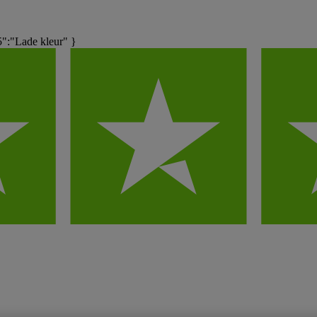
:"Lade kleur" }