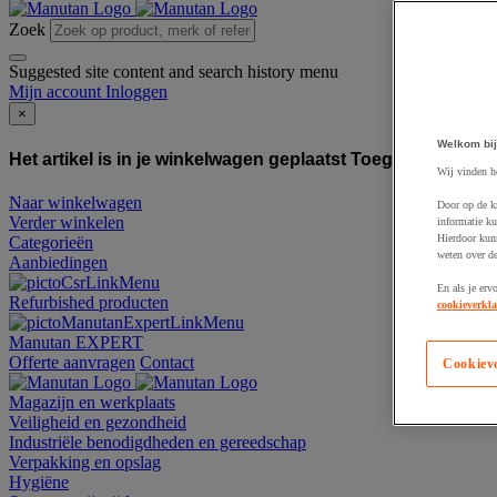
Zoek
Suggested site content and search history menu
Mijn account
Inloggen
×
Welkom bij
Het artikel is in je winkelwagen geplaatst
Toegevoegd aan
Wij vinden h
Naar winkelwagen
Door op de k
Verder winkelen
informatie ku
Hierdoor kun
Categorieën
weten over de
Aanbiedingen
En als je erv
Refurbished producten
cookieverkla
Manutan EXPERT
Offerte aanvragen
Contact
Cookiev
Magazijn en werkplaats
Veiligheid en gezondheid
Industriële benodigdheden en gereedschap
Verpakking en opslag
Hygiëne