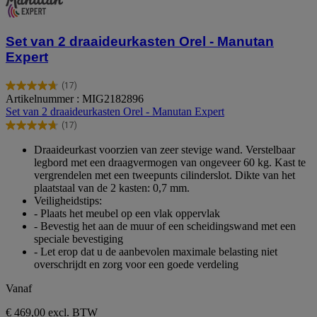
Set van 2 draaideurkasten Orel - Manutan
Expert
(17)
4.7
Artikelnummer : MIG2182896
van
Set van 2 draaideurkasten Orel - Manutan Expert
de
(17)
5
4.7
sterren.
van
Draaideurkast voorzien van zeer stevige wand. Verstelbaar
17
de
legbord met een draagvermogen van ongeveer 60 kg. Kast te
beoordelingen
5
vergrendelen met een tweepunts cilinderslot. Dikte van het
sterren.
plaatstaal van de 2 kasten: 0,7 mm.
17
Veiligheidstips:
beoordelingen
- Plaats het meubel op een vlak oppervlak
- Bevestig het aan de muur of een scheidingswand met een
speciale bevestiging
- Let erop dat u de aanbevolen maximale belasting niet
overschrijdt en zorg voor een goede verdeling
Vanaf
€ 469,00
excl. BTW