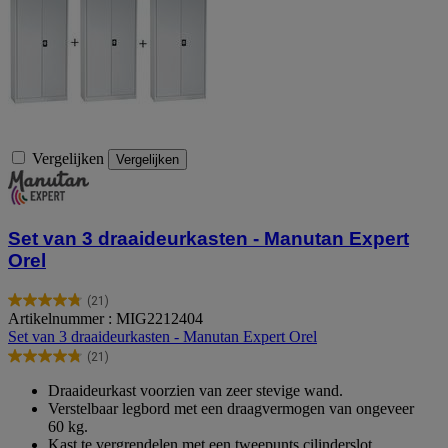
Vergelijken
Vergelijken
Set van 3 draaideurkasten - Manutan Expert
Orel
(21)
4.8
Artikelnummer : MIG2212404
van
Set van 3 draaideurkasten - Manutan Expert Orel
de
(21)
5
4.8
sterren.
van
Draaideurkast voorzien van zeer stevige wand.
21
de
Verstelbaar legbord met een draagvermogen van ongeveer
beoordelingen
5
60 kg.
sterren.
Kast te vergrendelen met een tweepunts cilinderslot.