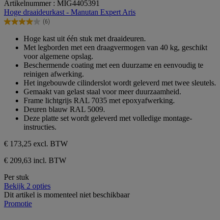
Artikelnummer : MIG4405391
van
Hoge draaideurkast - Manutan Expert Aris
de
(6)
5
4.0
sterren.
van
Hoge kast uit één stuk met draaideuren.
6
de
Met legborden met een draagvermogen van 40 kg, geschikt
beoordelingen
5
voor algemene opslag.
sterren.
Beschermende coating met een duurzame en eenvoudig te
6
reinigen afwerking.
beoordelingen
Het ingebouwde cilinderslot wordt geleverd met twee sleutels.
Gemaakt van gelast staal voor meer duurzaamheid.
Frame lichtgrijs RAL 7035 met epoxyafwerking.
Deuren blauw RAL 5009.
Deze platte set wordt geleverd met volledige montage-
instructies.
€ 173,25
excl. BTW
€ 209,63 incl. BTW
Per stuk
Bekijk 2 opties
Dit artikel is momenteel niet beschikbaar
Promotie