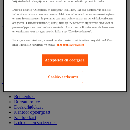
Wij vinden het belangrijk om u een bezoek aan onze website op maat te bieden!
Papier, systeem- en visitekaarten
Schriften, notitieblokken en memoblaadjes
Door op de knop "Accepteren en doorgaan" te klikken, kan ons platform via cookies
informatie uitwisselen met uw browser. Met deze informatie kunnen ons marketingteam
Schrijfwaren
en onze internetpartners de prestaties van onze website meten en uw winkelvoorkeuren
analyseren. Hierdoor kunnen wij u nog meer op uw behoeften afgestemde producten en
Kantoordecoratie
passende/gepersonaliseerd reclame aanbieden. Als u meer wilt weten over de doeleinden
Bekijk de hele productgroep
en voorkeuren voor elk type cookie, klikt u op "Cookievoorkeuren".
Feestartikel
En als je ervoor kiest om je bezoek zonder cookies voort te zetten, mag dat ook! Voor
Klok
meer informatie verwijzen we je naar
onze cookieverklaring.
Kunstplant voor kantoor
Landkaart
Accepteren en doorgaan
Lijst- en ophangsysteem
Raamfolie
Vitrinekast
Cookievoorkeuren
Kantoorkast en opbergruimte
Bekijk de hele productgroep
Boekenkast
Bureau trolley
Dossierladekast
Kantoor opbergkast
Kantoorkast
Ladekast en sorteerkast