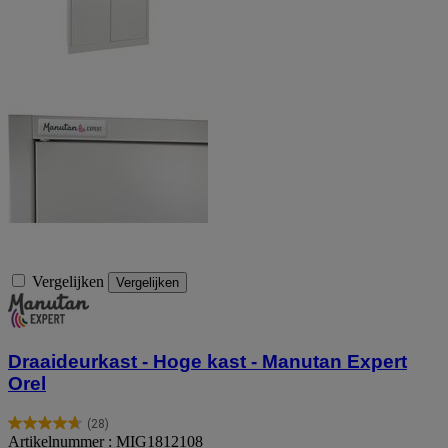
Vergelijken
Vergelijken
Draaideurkast - Hoge kast - Manutan Expert
Orel
(28)
4.7
Artikelnummer : MIG1812108