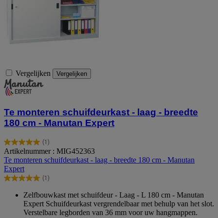
Vergelijken
Vergelijken
Te monteren schuifdeurkast - laag - breedte
180 cm - Manutan Expert
(1)
5.0
Artikelnummer : MIG452363
van
Te monteren schuifdeurkast - laag - breedte 180 cm - Manutan
de
Expert
5
(1)
sterren.
5.0
1
van
Zelfbouwkast met schuifdeur - Laag - L 180 cm - Manutan
beoordeling
de
Expert Schuifdeurkast vergrendelbaar met behulp van het slot.
5
Verstelbare legborden van 36 mm voor uw hangmappen.
sterren.