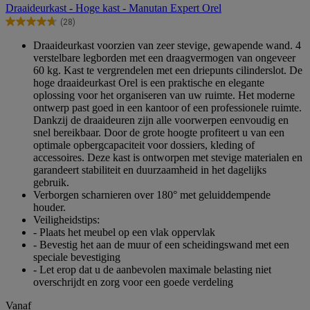
van
Draaideurkast - Hoge kast - Manutan Expert Orel
de
(28)
5
4.7
sterren.
van
Draaideurkast voorzien van zeer stevige, gewapende wand. 4
28
de
verstelbare legborden met een draagvermogen van ongeveer
beoordelingen
5
60 kg. Kast te vergrendelen met een driepunts cilinderslot. De
sterren.
hoge draaideurkast Orel is een praktische en elegante
28
oplossing voor het organiseren van uw ruimte. Het moderne
beoordelingen
ontwerp past goed in een kantoor of een professionele ruimte.
Dankzij de draaideuren zijn alle voorwerpen eenvoudig en
snel bereikbaar. Door de grote hoogte profiteert u van een
optimale opbergcapaciteit voor dossiers, kleding of
accessoires. Deze kast is ontworpen met stevige materialen en
garandeert stabiliteit en duurzaamheid in het dagelijks
gebruik.
Verborgen scharnieren over 180° met geluiddempende
houder.
Veiligheidstips:
- Plaats het meubel op een vlak oppervlak
- Bevestig het aan de muur of een scheidingswand met een
speciale bevestiging
- Let erop dat u de aanbevolen maximale belasting niet
overschrijdt en zorg voor een goede verdeling
Vanaf