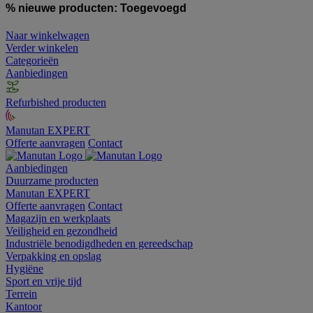
% nieuwe producten:
Toegevoegd
Naar winkelwagen
Verder winkelen
Categorieën
Aanbiedingen
Refurbished producten
Manutan EXPERT
Offerte aanvragen
Contact
Aanbiedingen
Duurzame producten
Manutan EXPERT
Offerte aanvragen
Contact
Magazijn en werkplaats
Veiligheid en gezondheid
Industriële benodigdheden en gereedschap
Verpakking en opslag
Hygiëne
Sport en vrije tijd
Terrein
Kantoor