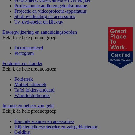
Fotocamera, videocamera en verrekijker
Professionele audio en geluidsopname
Projectie en videoprojectie-apparatuur
Studioverlichting en accessoires
Tv, dvd-speler en Blu-ray
Bewegwijzering en aanduidingsborden
Bekijk de hele productgroep
Deurnaambord
Pictogram
NOV 2025-NOV 2026
Folderrek en -houder
NL
Bekijk de hele productgroep
Folderrek
Mobiel folderrek
Tafel folderstandaard
Wandfolderhouder
Inname en beheer van geld
Bekijk de hele productgroep
Barcode scanner en accessoires
Biljettenteller/sorteerder en valsgelddetector
Geldkist