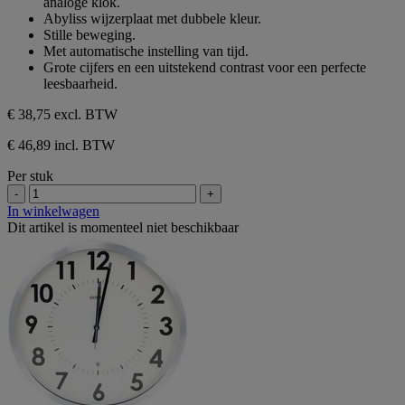
analoge klok.
5
Abyliss wijzerplaat met dubbele kleur.
sterren.
Stille beweging.
Met automatische instelling van tijd.
Grote cijfers en een uitstekend contrast voor een perfecte
leesbaarheid.
€ 38,75
excl. BTW
€ 46,89 incl. BTW
Per stuk
-
+
In winkelwagen
Dit artikel is momenteel niet beschikbaar