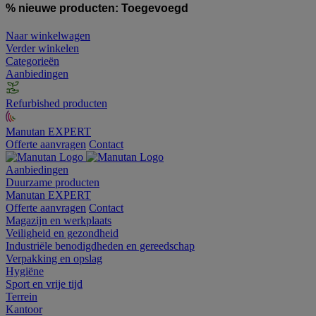
% nieuwe producten:
Toegevoegd
Naar winkelwagen
Verder winkelen
Categorieën
Aanbiedingen
Refurbished producten
Manutan EXPERT
Offerte aanvragen
Contact
Aanbiedingen
Duurzame producten
Manutan EXPERT
Offerte aanvragen
Contact
Magazijn en werkplaats
Veiligheid en gezondheid
Industriële benodigdheden en gereedschap
Verpakking en opslag
Hygiëne
Sport en vrije tijd
Terrein
Kantoor