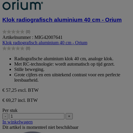
Klok radiografisch aluminium 40 cm - Orium
(0)
0.0
Artikelnummer : MIG42007641
van
Klok radiografisch aluminium 40 cm - Orium
de
(0)
5
0.0
sterren.
van
Radiografische aluminium klok 40 cm, analoge klok.
de
Met RC-technologie: wordt automatisch op tijd gezet.
5
Stille beweging.
sterren.
Grote cijfers en een uitstekend contrast voor een perfecte
leesbaarheid.
€ 57,25
excl. BTW
€ 69,27 incl. BTW
Per stuk
-
+
In winkelwagen
Dit artikel is momenteel niet beschikbaar