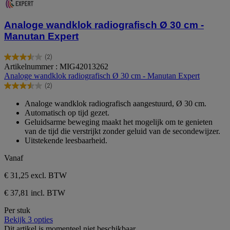
Analoge wandklok radiografisch Ø 30 cm -
Manutan Expert
(2)
3.5
Artikelnummer : MIG42013262
van
Analoge wandklok radiografisch Ø 30 cm - Manutan Expert
de
(2)
5
3.5
sterren.
van
Analoge wandklok radiografisch aangestuurd, Ø 30 cm.
2
de
Automatisch op tijd gezet.
beoordelingen
5
Geluidsarme beweging maakt het mogelijk om te genieten
sterren.
van de tijd die verstrijkt zonder geluid van de secondewijzer.
2
Uitstekende leesbaarheid.
beoordelingen
Vanaf
€ 31,25
excl. BTW
€ 37,81 incl. BTW
Per stuk
Bekijk 3 opties
Dit artikel is momenteel niet beschikbaar