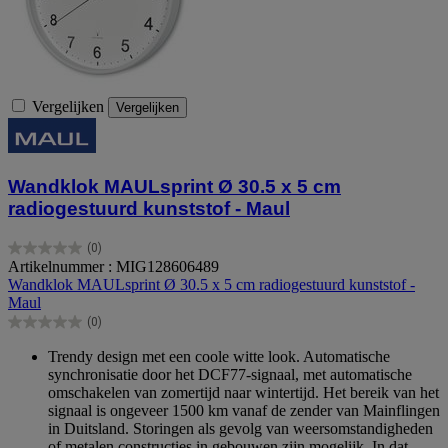
Vergelijken
Vergelijken
Wandklok MAULsprint Ø 30.5 x 5 cm
radiogestuurd kunststof - Maul
(0)
0.0
Artikelnummer : MIG128606489
van
Wandklok MAULsprint Ø 30.5 x 5 cm radiogestuurd kunststof -
de
Maul
5
(0)
sterren.
0.0
van
Trendy design met een coole witte look. Automatische
de
synchronisatie door het DCF77-signaal, met automatische
5
omschakelen van zomertijd naar wintertijd. Het bereik van het
sterren.
signaal is ongeveer 1500 km vanaf de zender van Mainflingen
in Duitsland. Storingen als gevolg van weersomstandigheden
of metalen constructies in gebouwen zijn mogelijk. In dat