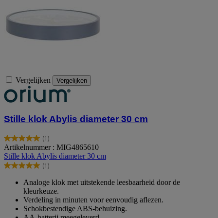
Vergelijken
Vergelijken
Stille klok Abylis diameter 30 cm
(1)
5.0
Artikelnummer : MIG4865610
van
Stille klok Abylis diameter 30 cm
de
(1)
5
5.0
sterren.
van
Analoge klok met uitstekende leesbaarheid door de
1
de
kleurkeuze.
beoordeling
5
Verdeling in minuten voor eenvoudig aflezen.
sterren.
Schokbestendige ABS-behuizing.
1
AA-batterij meegeleverd