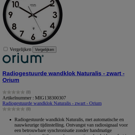
Vergelijken
Vergelijken
Radiogestuurde wandklok Naturalis - zwart -
Orium
(0)
0.0
Artikelnummer : MIG138300307
van
Radiogestuurde wandklok Naturalis - zwart - Orium
de
(0)
5
0.0
sterren.
van
Radiogestuurde wandklok Naturalis, met automatische en
de
nauwkeurige tijdinstelling. Ontvangst van radiosignaal voor
5
een betrouwbare synchronisatie zonder handmatige
sterren.