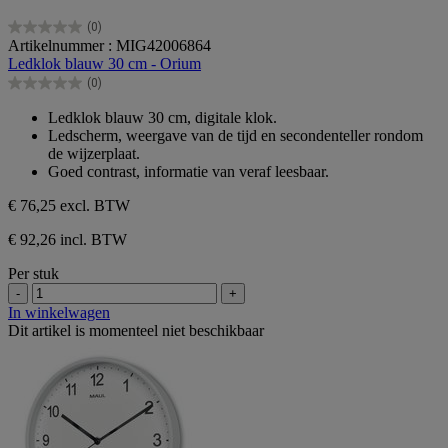
(0)
0.0
Artikelnummer : MIG42006864
van
Ledklok blauw 30 cm - Orium
de
(0)
5
0.0
sterren.
van
Ledklok blauw 30 cm, digitale klok.
de
Ledscherm, weergave van de tijd en secondenteller rondom
5
de wijzerplaat.
sterren.
Goed contrast, informatie van veraf leesbaar.
€ 76,25
excl. BTW
€ 92,26 incl. BTW
Per stuk
-
+
In winkelwagen
Dit artikel is momenteel niet beschikbaar