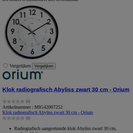
Vergelijken
Vergelijken
Klok radiografisch Abyliss zwart 30 cm - Orium
(0)
0.0
Artikelnummer : MIG42007252
van
Klok radiografisch Abyliss zwart 30 cm - Orium
de
(0)
5
0.0
sterren.
van
Radiografisch aangestuurde klok Abyliss zwart 30 cm,
de