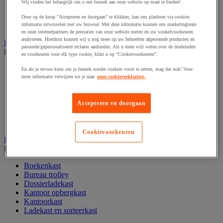
Wij vinden het belangrijk om u een bezoek aan onze website op maat te bieden!
Papier, systeem- en visitekaarten
Schriften, notitieblokken en memoblaadjes
Door op de knop "Accepteren en doorgaan" te klikken, kan ons platform via cookies
informatie uitwisselen met uw browser. Met deze informatie kunnen ons marketingteam
Schrijfwaren
en onze internetpartners de prestaties van onze website meten en uw winkelvoorkeuren
analyseren. Hierdoor kunnen wij u nog meer op uw behoeften afgestemde producten en
Kantoordecoratie
passende/gepersonaliseerd reclame aanbieden. Als u meer wilt weten over de doeleinden
Bekijk de hele productgroep
en voorkeuren voor elk type cookie, klikt u op "Cookievoorkeuren".
Feestartikel
En als je ervoor kiest om je bezoek zonder cookies voort te zetten, mag dat ook! Voor
Klok
meer informatie verwijzen we je naar
onze cookieverklaring.
Kunstplant voor kantoor
Landkaart
Accepteren en doorgaan
Lijst- en ophangsysteem
Raamfolie
Vitrinekast
Cookievoorkeuren
Kantoorkast en opbergruimte
Bekijk de hele productgroep
Boekenkast
Bureau trolley
Dossierladekast
Kantoor opbergkast
Kantoorkast
Ladekast en sorteerkast