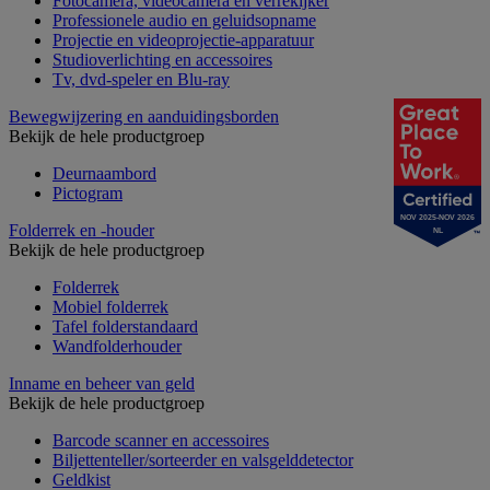
Fotocamera, videocamera en verrekijker
Professionele audio en geluidsopname
Projectie en videoprojectie-apparatuur
Studioverlichting en accessoires
Tv, dvd-speler en Blu-ray
Bewegwijzering en aanduidingsborden
Bekijk de hele productgroep
Deurnaambord
Pictogram
NOV 2025-NOV 2026
Folderrek en -houder
NL
Bekijk de hele productgroep
Folderrek
Mobiel folderrek
Tafel folderstandaard
Wandfolderhouder
Inname en beheer van geld
Bekijk de hele productgroep
Barcode scanner en accessoires
Biljettenteller/sorteerder en valsgelddetector
Geldkist