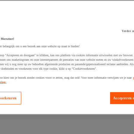
Verder z
 winkelwagen
 Manutan!
et belangrijk om u een bezoek aan onze website op maat te bieden!
nop "Accepteren en doorgaan" te klikken, kan ons platform via cookies informatie uitwisselen met uw browser.
nnen ons marketingteam en onze internetpartners de prestaties van onze website meten en uw winkelvoorkeuren 
nen wij u nog meer op uw behoeften afgestemde producten en passende/gepersonaliseerd reclame aanbieden. Als
 doeleinden en voorkeuren voor elk type cookie, klikt u op "Cookievoorkeuren".
oor kiest om je bezoek zonder cookies voort te zetten, mag dat ook! Voor meer informatie verwijzen we je naar
ring.
oorkeuren
Accepteren 