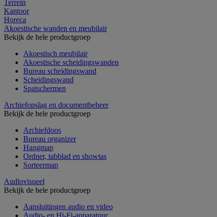
Terrein
Kantoor
Horeca
Akoestische wanden en meubilair
Bekijk de hele productgroep
Akoestisch meubilair
Akoestische scheidingswanden
Bureau scheidingswand
Scheidingswand
Spatschermen
Archiefopslag en documentbeheer
Bekijk de hele productgroep
Archiefdoos
Bureau organizer
Hangmap
Ordner, tabblad en showtas
Sorteermap
Audiovisueel
Bekijk de hele productgroep
Aansluitingen audio en video
Audio- en Hi-Fi-apparatuur