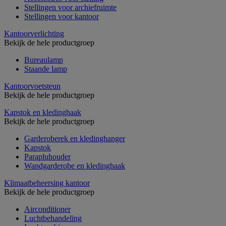
Stellingen voor archiefruimte
Stellingen voor kantoor
Kantoorverlichting
Bekijk de hele productgroep
Bureaulamp
Staande lamp
Kantoorvoetsteun
Bekijk de hele productgroep
Kapstok en kledinghaak
Bekijk de hele productgroep
Garderoberek en kledinghanger
Kapstok
Parapluhouder
Wandgarderobe en kledinghaak
Klimaatbeheersing kantoor
Bekijk de hele productgroep
Airconditioner
Luchtbehandeling