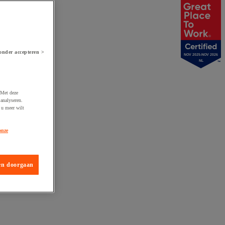
onder accepteren >
NOV 2025-NOV 2026
NL
 Met deze
analyseren.
 u meer wilt
onze
en doorgaan