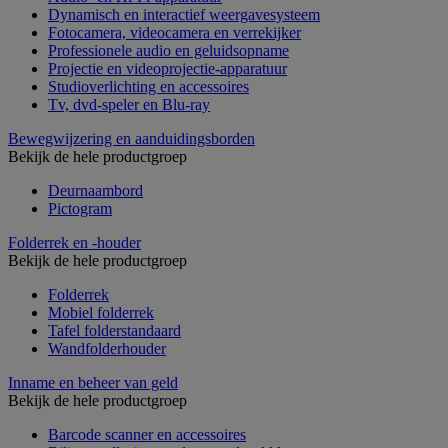
Dynamisch en interactief weergavesysteem
Fotocamera, videocamera en verrekijker
Professionele audio en geluidsopname
Projectie en videoprojectie-apparatuur
Studioverlichting en accessoires
Tv, dvd-speler en Blu-ray
Bewegwijzering en aanduidingsborden
Bekijk de hele productgroep
Deurnaambord
Pictogram
Folderrek en -houder
Bekijk de hele productgroep
Folderrek
Mobiel folderrek
Tafel folderstandaard
Wandfolderhouder
Inname en beheer van geld
Bekijk de hele productgroep
Barcode scanner en accessoires