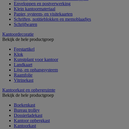
Enveloppen en postverwerking
Klein kantoormateriaal
Papier, systeem- en visitekaarten
Schriften, notitieblokken en memoblaadjes
Schrijfwaren
Kantoordecoratie
Bekijk de hele productgroep
Feestartikel
Klok
Kunstplant voor kantoor
Landkaart
Lijst- en ophangsysteem
Raamfolie
Vitrinekast
Kantoorkast en opbergruimte
Bekijk de hele productgroep
Boekenkast
Bureau trolley
Dossierladekast
Kantoor opbergkast
Kantoorkast