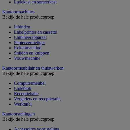
Ladekast en sorteerkast
Kantoormachines
Bekijk de hele productgroep
Inbinden
Labelprinter en cassette
Lamineerapparaat
Papiervernietiger
Rekenmachine
Snijden en knippen
Vouwmachine
Kantoormeubilair en thuiswerken
Bekijk de hele productgroep
Computermeubel
Ladeblok
Receptiebalie
Vergader- en receptietafel
Werktafel
Kantoorstellingen
Bekijk de hele productgroep
Accessoires voor stelling