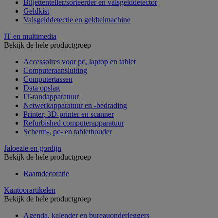
Biljettenteller/sorteerder en valsgelddetector
Geldkist
Valsgelddetectie en geldtelmachine
IT en multimedia
Bekijk de hele productgroep
Accessoires voor pc, laptop en tablet
Computeraansluiting
Computertassen
Data opslag
IT-randapparatuur
Netwerkapparatuur en -bedrading
Printer, 3D-printer en scanner
Refurbished computerapparatuur
Scherm-, pc- en tablethouder
Jaloezie en gordijn
Bekijk de hele productgroep
Raamdecoratie
Kantoorartikelen
Bekijk de hele productgroep
Agenda, kalender en bureauonderleggers