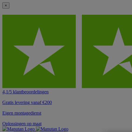
×
4,1/5 klantbeoordelingen
Gratis levering vanaf €200
Eigen montagedienst
Oplossingen op maat