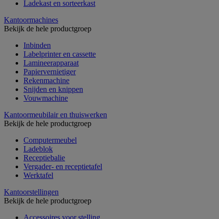
Ladekast en sorteerkast
Kantoormachines
Bekijk de hele productgroep
Inbinden
Labelprinter en cassette
Lamineerapparaat
Papiervernietiger
Rekenmachine
Snijden en knippen
Vouwmachine
Kantoormeubilair en thuiswerken
Bekijk de hele productgroep
Computermeubel
Ladeblok
Receptiebalie
Vergader- en receptietafel
Werktafel
Kantoorstellingen
Bekijk de hele productgroep
Accessoires voor stelling