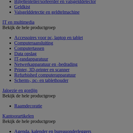
Biljettenteller/sorteerder en valsgelddetector
Geldkist
Valsgelddetectie en geldtelmachine
IT en multimedia
Bekijk de hele productgroep
Accessoires voor pc, laptop en tablet
Computeraansluiting
Computertassen
Data opslag
IT-randapparatuur
Netwerkapparatuur en -bedrading
Printer, 3D-printer en scanner
Refurbished computerapparatuur
Scherm-, pc- en tablethouder
Jaloezie en gordijn
Bekijk de hele productgroep
Raamdecoratie
Kantoorartikelen
Bekijk de hele productgroep
Agenda, kalender en bureauonderleggers