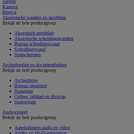
Terrein
Kantoor
Horeca
Akoestische wanden en meubilair
Bekijk de hele productgroep
Akoestisch meubilair
Akoestische scheidingswanden
Bureau scheidingswand
Scheidingswand
Spatschermen
Archiefopslag en documentbeheer
Bekijk de hele productgroep
Archiefdoos
Bureau organizer
Hangmap
Ordner, tabblad en showtas
Sorteermap
Audiovisueel
Bekijk de hele productgroep
Aansluitingen audio en video
Audio- en Hi-Fi-apparatuur