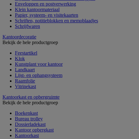
Enveloppen en postverwerking
Klein kantoormateriaal
Papier, systeem- en visitekaarten
Schriften, notitieblokken en memoblaadjes
Schrijfwaren
Kantoordecoratie
Bekijk de hele productgroep
Feestartikel
Klok
Kunstplant voor kantoor
Landkaart
Lijst- en ophangsysteem
Raamfolie
Vitrinekast
Kantoorkast en opbergruimte
Bekijk de hele productgroep
Boekenkast
Bureau trolley
Dossierladekast
Kantoor opbergkast
Kantoorkast