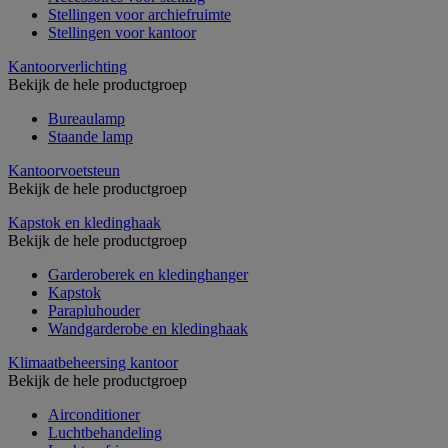
Stellingen voor archiefruimte
Stellingen voor kantoor
Kantoorverlichting
Bekijk de hele productgroep
Bureaulamp
Staande lamp
Kantoorvoetsteun
Bekijk de hele productgroep
Kapstok en kledinghaak
Bekijk de hele productgroep
Garderoberek en kledinghanger
Kapstok
Parapluhouder
Wandgarderobe en kledinghaak
Klimaatbeheersing kantoor
Bekijk de hele productgroep
Airconditioner
Luchtbehandeling