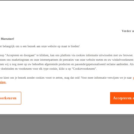
Verder z
 winkelwagen
 Manutan!
et belangrijk om u een bezoek aan onze website op maat te bieden!
nop "Accepteren en doorgaan" te klikken, kan ons platform via cookies informatie uitwisselen met uw browser.
nnen ons marketingteam en onze internetpartners de prestaties van onze website meten en uw winkelvoorkeuren 
nen wij u nog meer op uw behoeften afgestemde producten en passende/gepersonaliseerd reclame aanbieden. Als
 doeleinden en voorkeuren voor elk type cookie, klikt u op "Cookievoorkeuren".
oor kiest om je bezoek zonder cookies voort te zetten, mag dat ook! Voor meer informatie verwijzen we je naar
ring.
oorkeuren
Accepteren 