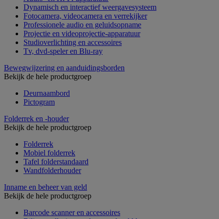
Dynamisch en interactief weergavesysteem
Fotocamera, videocamera en verrekijker
Professionele audio en geluidsopname
Projectie en videoprojectie-apparatuur
Studioverlichting en accessoires
Tv, dvd-speler en Blu-ray
Bewegwijzering en aanduidingsborden
Bekijk de hele productgroep
Deurnaambord
Pictogram
Folderrek en -houder
Bekijk de hele productgroep
Folderrek
Mobiel folderrek
Tafel folderstandaard
Wandfolderhouder
Inname en beheer van geld
Bekijk de hele productgroep
Barcode scanner en accessoires