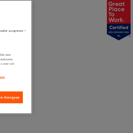
onder accepteren >
NOV 2025-NOV 2026
NL
 Met deze
analyseren.
 u meer wilt
onze
en doorgaan