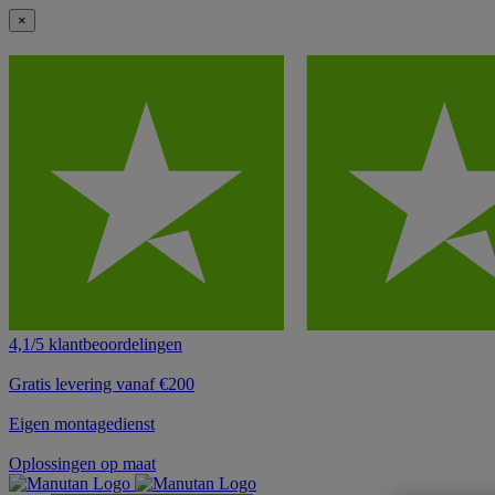
×
4,1/5 klantbeoordelingen
Gratis levering vanaf €200
Eigen montagedienst
Oplossingen op maat