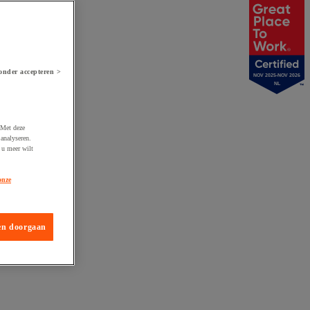
onder accepteren >
NOV 2025-NOV 2026
NL
 Met deze
analyseren.
 u meer wilt
onze
en doorgaan