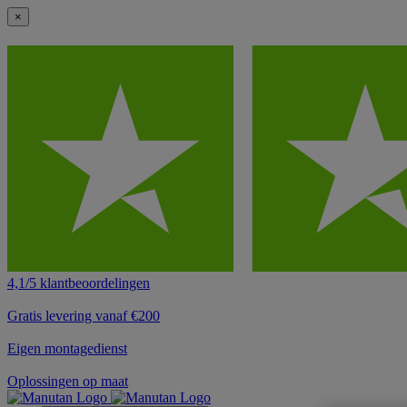
×
4,1/5 klantbeoordelingen
Gratis levering vanaf €200
Eigen montagedienst
Oplossingen op maat