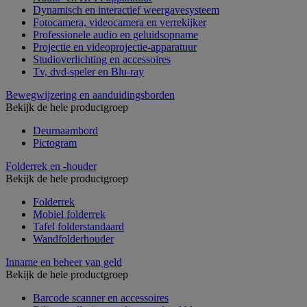
Dynamisch en interactief weergavesysteem
Fotocamera, videocamera en verrekijker
Professionele audio en geluidsopname
Projectie en videoprojectie-apparatuur
Studioverlichting en accessoires
Tv, dvd-speler en Blu-ray
Bewegwijzering en aanduidingsborden
Bekijk de hele productgroep
Deurnaambord
Pictogram
Folderrek en -houder
Bekijk de hele productgroep
Folderrek
Mobiel folderrek
Tafel folderstandaard
Wandfolderhouder
Inname en beheer van geld
Bekijk de hele productgroep
Barcode scanner en accessoires