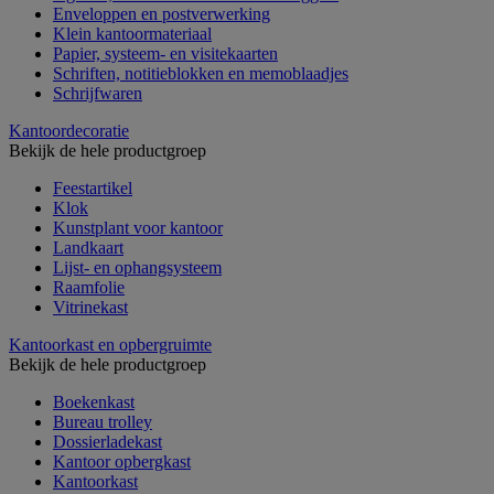
Enveloppen en postverwerking
Klein kantoormateriaal
Papier, systeem- en visitekaarten
Schriften, notitieblokken en memoblaadjes
Schrijfwaren
Kantoordecoratie
Bekijk de hele productgroep
Feestartikel
Klok
Kunstplant voor kantoor
Landkaart
Lijst- en ophangsysteem
Raamfolie
Vitrinekast
Kantoorkast en opbergruimte
Bekijk de hele productgroep
Boekenkast
Bureau trolley
Dossierladekast
Kantoor opbergkast
Kantoorkast