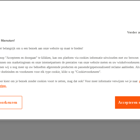
Verder z
 winkelwagen
 Manutan!
et belangrijk om u een bezoek aan onze website op maat te bieden!
nop "Accepteren en doorgaan" te klikken, kan ons platform via cookies informatie uitwisselen met uw browser.
nnen ons marketingteam en onze internetpartners de prestaties van onze website meten en uw winkelvoorkeuren 
nen wij u nog meer op uw behoeften afgestemde producten en passende/gepersonaliseerd reclame aanbieden. Als
 doeleinden en voorkeuren voor elk type cookie, klikt u op "Cookievoorkeuren".
oor kiest om je bezoek zonder cookies voort te zetten, mag dat ook! Voor meer informatie verwijzen we je naar
ring.
oorkeuren
Accepteren 