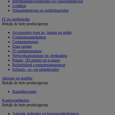
Biljettenteller/sorteerder en valsgelddetector
Geldkist
Valsgelddetectie en geldtelmachine
IT en multimedia
Bekijk de hele productgroep
Accessoires voor pc, laptop en tablet
Computeraansluiting
Computertassen
Data opslag
IT-randapparatuur
Netwerkapparatuur en -bedrading
Printer, 3D-printer en scanner
Refurbished computerapparatuur
Scherm-, pc- en tablethouder
Jaloezie en gordijn
Bekijk de hele productgroep
Raamdecoratie
Kantoorartikelen
Bekijk de hele productgroep
Agenda, kalender en bureauonderleggers