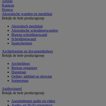
Terrein
Kantoor
Horeca
Akoestische wanden en meubilair
Bekijk de hele productgroep
Akoestisch meubilair
Akoestische scheidingswanden
Bureau scheidingswand
Scheidingswand
Spatschermen
Archiefopslag en documentbeheer
Bekijk de hele productgroep
Archiefdoos
Bureau organizer
Hangmap
Ordner, tabblad en showtas
Sorteermap
Audiovisueel
Bekijk de hele productgroep
Aansluitingen audio en video
Audio- en Hi-Fi-apparatuur