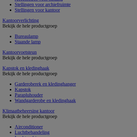
Stellingen voor archiefruimte
Stellingen voor kantoor
Kantoorverlichting
Bekijk de hele productgroep
Bureaulamp
Staande lamp
Kantoorvoetsteun
Bekijk de hele productgroep
Kapstok en kledinghaak
Bekijk de hele productgroep
Garderoberek en kledinghanger
Kapstok
Parapluhouder
Wandgarderobe en kledinghaak
Klimaatbeheersing kantoor
Bekijk de hele productgroep
Airconditioner
Luchtbehandeling