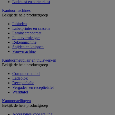
Ladekast en sorteerkast
Kantoormachines
Bekijk de hele productgroep
Inbinden
Labelprinter en cassette
Lamineerapparaat
Papiervernietiger
Rekenmachine
Snijden en knippen
Vouwmachine
Kantoormeubilair en thuiswerken
Bekijk de hele productgroep
Computermeubel
Ladeblok
Receptiebalie
Vergader- en receptietafel
Werktafel
Kantoorstellingen
Bekijk de hele productgroep
Accessoires voor stelling