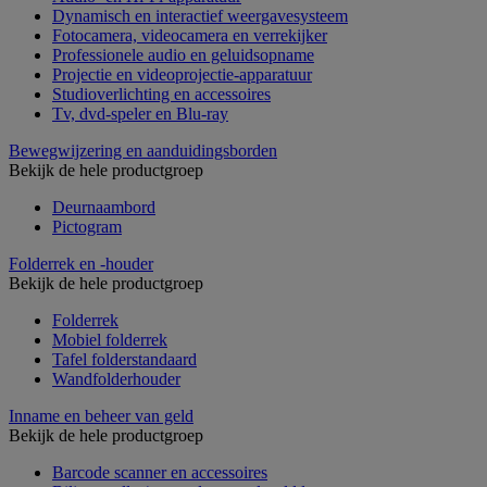
Dynamisch en interactief weergavesysteem
Fotocamera, videocamera en verrekijker
Professionele audio en geluidsopname
Projectie en videoprojectie-apparatuur
Studioverlichting en accessoires
Tv, dvd-speler en Blu-ray
Bewegwijzering en aanduidingsborden
Bekijk de hele productgroep
Deurnaambord
Pictogram
Folderrek en -houder
Bekijk de hele productgroep
Folderrek
Mobiel folderrek
Tafel folderstandaard
Wandfolderhouder
Inname en beheer van geld
Bekijk de hele productgroep
Barcode scanner en accessoires