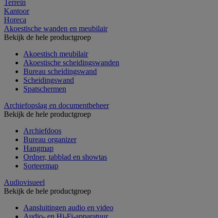
Terrein
Kantoor
Horeca
Akoestische wanden en meubilair
Bekijk de hele productgroep
Akoestisch meubilair
Akoestische scheidingswanden
Bureau scheidingswand
Scheidingswand
Spatschermen
Archiefopslag en documentbeheer
Bekijk de hele productgroep
Archiefdoos
Bureau organizer
Hangmap
Ordner, tabblad en showtas
Sorteermap
Audiovisueel
Bekijk de hele productgroep
Aansluitingen audio en video
Audio- en Hi-Fi-apparatuur