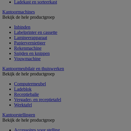
Ladekast en sorteerkast
Kantoormachines
Bekijk de hele productgroep
Inbinden
Labelprinter en cassette
Lamineerapparaat
Papiervernietiger
Rekenmachine
Snijden en knippen
Vouwmachine
Kantoormeubilair en thuiswerken
Bekijk de hele productgroep
Computermeubel
Ladeblok
Receptiebalie
Vergader- en receptietafel
Werktafel
Kantoorstellingen
Bekijk de hele productgroep
Accessoires voor stelling