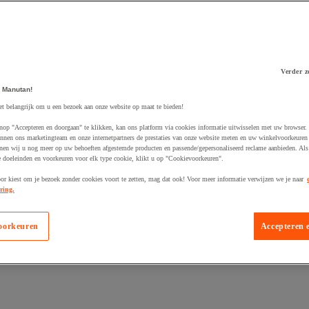
Verder z
 winkelwagen
 Manutan!
et belangrijk om u een bezoek aan onze website op maat te bieden!
nop "Accepteren en doorgaan" te klikken, kan ons platform via cookies informatie uitwisselen met uw browser.
nnen ons marketingteam en onze internetpartners de prestaties van onze website meten en uw winkelvoorkeuren 
nen wij u nog meer op uw behoeften afgestemde producten en passende/gepersonaliseerd reclame aanbieden. Als
 doeleinden en voorkeuren voor elk type cookie, klikt u op "Cookievoorkeuren".
oor kiest om je bezoek zonder cookies voort te zetten, mag dat ook! Voor meer informatie verwijzen we je naar
ring.
oorkeuren
Accepteren 