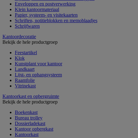
Enveloppen en postverwerking
Klein kantoormateriaal
Papier, systeem- en visitekaarten
Schriften, notitieblokken en memoblaadjes
Schrijfwaren
Kantoordecoratie
Bekijk de hele productgroep
Feestartikel
Klok
Kunstplant voor kantoor
Landkaart
Lijst- en ophangsysteem
Raamfolie
Vitrinekast
Kantoorkast en opbergruimte
Bekijk de hele productgroep
Boekenkast
Bureau trolley
Dossierladekast
Kantoor opbergkast
Kantoorkast