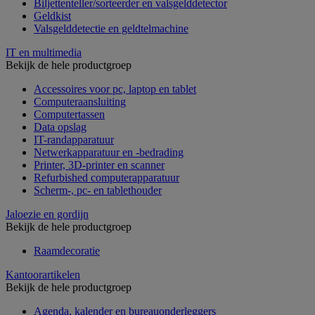
Biljettenteller/sorteerder en valsgelddetector
Geldkist
Valsgelddetectie en geldtelmachine
IT en multimedia
Bekijk de hele productgroep
Accessoires voor pc, laptop en tablet
Computeraansluiting
Computertassen
Data opslag
IT-randapparatuur
Netwerkapparatuur en -bedrading
Printer, 3D-printer en scanner
Refurbished computerapparatuur
Scherm-, pc- en tablethouder
Jaloezie en gordijn
Bekijk de hele productgroep
Raamdecoratie
Kantoorartikelen
Bekijk de hele productgroep
Agenda, kalender en bureauonderleggers