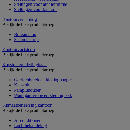
Stellingen voor archiefruimte
Stellingen voor kantoor
Kantoorverlichting
Bekijk de hele productgroep
Bureaulamp
Staande lamp
Kantoorvoetsteun
Bekijk de hele productgroep
Kapstok en kledinghaak
Bekijk de hele productgroep
Garderoberek en kledinghanger
Kapstok
Parapluhouder
Wandgarderobe en kledinghaak
Klimaatbeheersing kantoor
Bekijk de hele productgroep
Airconditioner
Luchtbehandeling