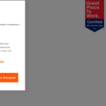
onder accepteren >
NOV 2025-NOV 2026
NL
 Met deze
analyseren.
 u meer wilt
onze
en doorgaan