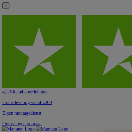
×
4,1/5 klantbeoordelingen
Gratis levering vanaf €200
Eigen montagedienst
Oplossingen op maat