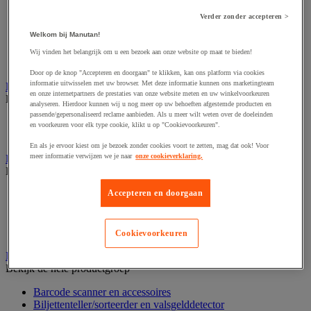
Dynamisch en interactief weergavesysteem
Fotocamera, videocamera en verrekijker
Verder zonder accepteren >
Professionele audio en geluidsopname
Welkom bij Manutan!
Projectie en videoprojectie-apparatuur
Studioverlichting en accessoires
Wij vinden het belangrijk om u een bezoek aan onze website op maat te bieden!
Tv, dvd-speler en Blu-ray
Door op de knop "Accepteren en doorgaan" te klikken, kan ons platform via cookies
informatie uitwisselen met uw browser. Met deze informatie kunnen ons marketingteam
Bewegwijzering en aanduidingsborden
en onze internetpartners de prestaties van onze website meten en uw winkelvoorkeuren
Bekijk de hele productgroep
analyseren. Hierdoor kunnen wij u nog meer op uw behoeften afgestemde producten en
passende/gepersonaliseerd reclame aanbieden. Als u meer wilt weten over de doeleinden
Deurnaambord
en voorkeuren voor elk type cookie, klikt u op "Cookievoorkeuren".
Pictogram
En als je ervoor kiest om je bezoek zonder cookies voort te zetten, mag dat ook! Voor
meer informatie verwijzen we je naar
onze cookieverklaring.
Folderrek en -houder
Bekijk de hele productgroep
Accepteren en doorgaan
Folderrek
Mobiel folderrek
Tafel folderstandaard
Wandfolderhouder
Cookievoorkeuren
Inname en beheer van geld
Bekijk de hele productgroep
Barcode scanner en accessoires
Biljettenteller/sorteerder en valsgelddetector