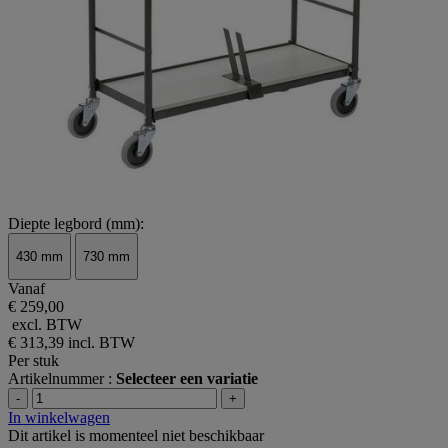
Diepte legbord (mm):
430 mm
730 mm
Vanaf
€ 259,00
excl. BTW
€ 313,39
incl. BTW
Per stuk
Artikelnummer :
Selecteer een variatie
-
+
In winkelwagen
Dit artikel is momenteel niet beschikbaar