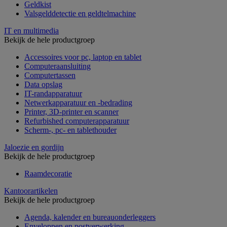
Geldkist
Valsgelddetectie en geldtelmachine
IT en multimedia
Bekijk de hele productgroep
Accessoires voor pc, laptop en tablet
Computeraansluiting
Computertassen
Data opslag
IT-randapparatuur
Netwerkapparatuur en -bedrading
Printer, 3D-printer en scanner
Refurbished computerapparatuur
Scherm-, pc- en tablethouder
Jaloezie en gordijn
Bekijk de hele productgroep
Raamdecoratie
Kantoorartikelen
Bekijk de hele productgroep
Agenda, kalender en bureauonderleggers
Enveloppen en postverwerking