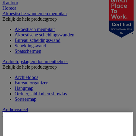
Kantoor
Horeca
Akoestische wanden en meubilair
Bekijk de hele productgroep
Akoestisch meubilair
NOV 2025-NOV 2026
NL
Akoestische scheidingswanden
Bureau scheidingswand
Scheidingswand
Spatschermen
Archiefopslag en documentbeheer
Bekijk de hele productgroep
Archiefdoos
Bureau organizer
Hangmap
Ordner, tabblad en showtas
Sorteermap
Audiovisueel
Bekijk de hele productgroep
Aansluitingen audio en video
Audio- en Hi-Fi-apparatuur