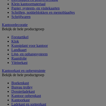
Klein kantoormateriaal
Papier, systeem- en visitekaarten
Schriften, notitieblokken en memoblaadjes
Schrijfwaren
Kantoordecoratie
Bekijk de hele productgroep
Feestartikel
Klok
Kunstplant voor kantoor
Landkaart
Lijst- en ophangsysteem
Raamfolie
Vitrinekast
Kantoorkast en opbergruimte
Bekijk de hele productgroep
Boekenkast
Bureau trolley
Dossierladekast
Kantoor opbergkast
Kantoorkast
Ladekast en sorteerkast