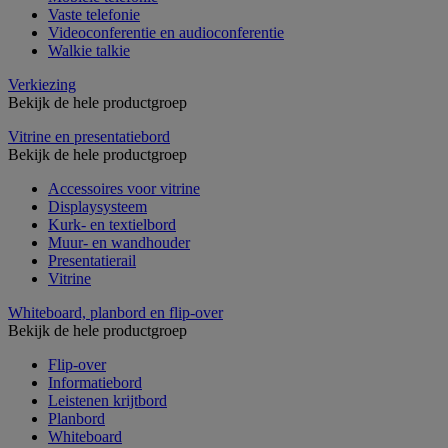
Vaste telefonie
Videoconferentie en audioconferentie
Walkie talkie
Verkiezing
Bekijk de hele productgroep
Vitrine en presentatiebord
Bekijk de hele productgroep
Accessoires voor vitrine
Displaysysteem
Kurk- en textielbord
Muur- en wandhouder
Presentatierail
Vitrine
Whiteboard, planbord en flip-over
Bekijk de hele productgroep
Flip-over
Informatiebord
Leistenen krijtbord
Planbord
Whiteboard