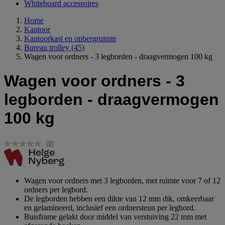
Whiteboard accessoires
Home
Kantoor
Kantoorkast en opbergruimte
Bureau trolley
(45)
Wagen voor ordners - 3 legborden - draagvermogen 100 kg
Wagen voor ordners - 3
legborden - draagvermogen
100 kg
(0)
Geen
scorewaarde.
Dezelfde
paginalink.
Wagen voor ordners met 3 legborden, met ruimte voor 7 of 12
ordners per legbord.
De legborden hebben een dikte van 12 mm dik, omkeerbaar
en gelamineerd, inclusief een ordnersteun per legbord.
Buisframe gelakt door middel van verstuiving 22 mm met