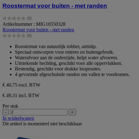
Roostermat voor buiten - met randen
(0)
0.0
Artikelnummer : MIG16550328
van
Roostermat voor buiten - met randen
de
(0)
5
0.0
sterren.
van
Roostermat van natuurlijk rubber, antislip.
de
Speciaal ontworpen voor entrees en buitengebruik.
5
Waterafvoer aan de onderzijde, helpt water afvoeren.
sterren.
Uitstekende hechting, geschikt voor alle oppervlakken.
Bestendig, geschikt voor drukke looproutes.
4 gevormde afgeschuinde randen om vallen te voorkomen.
€ 40,75
excl. BTW
€ 49,31 incl. BTW
Per stuk
-
+
In winkelwagen
Dit artikel is momenteel niet beschikbaar