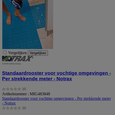
Vergelijken
Vergelijken
Standaardrooster voor vochtige omgevingen -
Per strekkende meter - Notrax
(0)
0.0
Artikelnummer : MIG483848
van
Standaardrooster voor vochtige omgevingen - Per strekkende meter
de
- Notrax
5
(0)
sterren.
0.0
van