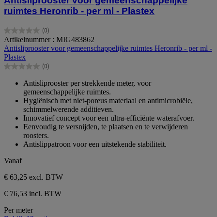
Antisliprooster voor gemeenschappelijke
ruimtes Heronrib - per ml - Plastex
(0)
0.0
Artikelnummer : MIG483862
van
Antisliprooster voor gemeenschappelijke ruimtes Heronrib - per ml -
de
Plastex
5
(0)
sterren.
0.0
van
Antisliprooster per strekkende meter, voor
de
gemeenschappelijke ruimtes.
5
Hygiënisch met niet-poreus materiaal en antimicrobiële,
sterren.
schimmelwerende additieven.
Innovatief concept voor een ultra-efficiënte waterafvoer.
Eenvoudig te versnijden, te plaatsen en te verwijderen
roosters.
Antislippatroon voor een uitstekende stabiliteit.
Vanaf
€ 63,25
excl. BTW
€ 76,53 incl. BTW
Per meter