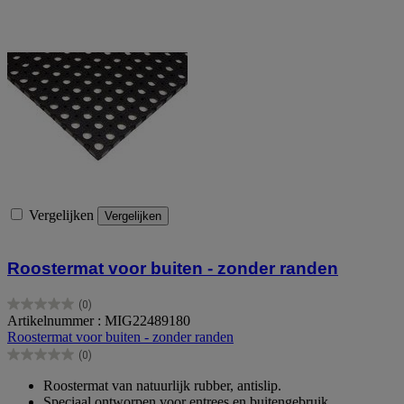
Vergelijken
Vergelijken
Roostermat voor buiten - zonder randen
(0)
0.0
Artikelnummer : MIG22489180
van
Roostermat voor buiten - zonder randen
de
(0)
5
0.0
sterren.
van
Roostermat van natuurlijk rubber, antislip.
de
Speciaal ontworpen voor entrees en buitengebruik.