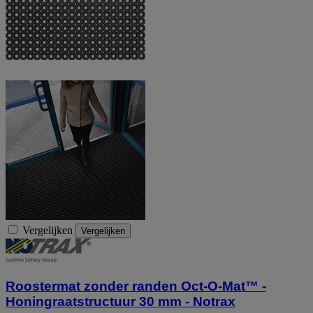
Vergelijken
Vergelijken
Roostermat zonder randen Oct-O-Mat™ -
Honingraatstructuur 30 mm - Notrax