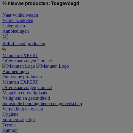
% nieuwe producten:
Toegevoegd
Naar winkelwagen
Verder winkelen
Categorieën
Aanbiedingen
Refurbished producten
Manutan EXPERT
Offerte aanvragen
Contact
Aanbiedingen
Duurzame producten
Manutan EXPERT
Offerte aanvragen
Contact
Magazijn en werkplaats
Veiligheid en gezondheid
Industriële benodigdheden en gereedschap
Verpakking en opslag
Hygiëne
Sport en vrije tijd
Terrein
Kantoor