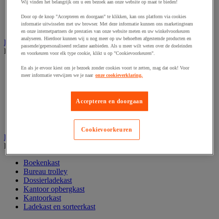
Wij vinden het belangrijk om u een bezoek aan onze website op maat te bieden!
Papier, systeem- en visitekaarten
Schriften, notitieblokken en memoblaadjes
Door op de knop "Accepteren en doorgaan" te klikken, kan ons platform via cookies
informatie uitwisselen met uw browser. Met deze informatie kunnen ons marketingteam
Schrijfwaren
en onze internetpartners de prestaties van onze website meten en uw winkelvoorkeuren
analyseren. Hierdoor kunnen wij u nog meer op uw behoeften afgestemde producten en
Kantoordecoratie
passende/gepersonaliseerd reclame aanbieden. Als u meer wilt weten over de doeleinden
Bekijk de hele productgroep
en voorkeuren voor elk type cookie, klikt u op "Cookievoorkeuren".
Feestartikel
En als je ervoor kiest om je bezoek zonder cookies voort te zetten, mag dat ook! Voor
Klok
meer informatie verwijzen we je naar
onze cookieverklaring.
Kunstplant voor kantoor
Landkaart
Accepteren en doorgaan
Lijst- en ophangsysteem
Raamfolie
Vitrinekast
Cookievoorkeuren
Kantoorkast en opbergruimte
Bekijk de hele productgroep
Boekenkast
Bureau trolley
Dossierladekast
Kantoor opbergkast
Kantoorkast
Ladekast en sorteerkast