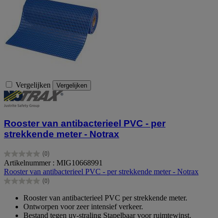
Vergelijken
Vergelijken
Rooster van antibacterieel PVC - per
strekkende meter - Notrax
(0)
0.0
Artikelnummer : MIG10668991
van
Rooster van antibacterieel PVC - per strekkende meter - Notrax
de
(0)
5
0.0
sterren.
van
Rooster van antibacterieel PVC per strekkende meter.
de
Ontworpen voor zeer intensief verkeer.
5
Bestand tegen uv-straling Stapelbaar voor ruimtewinst.