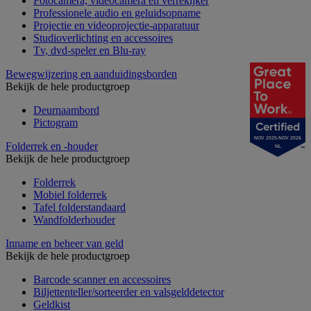
Fotocamera, videocamera en verrekijker
Professionele audio en geluidsopname
Projectie en videoprojectie-apparatuur
Studioverlichting en accessoires
Tv, dvd-speler en Blu-ray
Bewegwijzering en aanduidingsborden
Bekijk de hele productgroep
Deurnaambord
Pictogram
NOV 2025-NOV 2026
Folderrek en -houder
NL
Bekijk de hele productgroep
Folderrek
Mobiel folderrek
Tafel folderstandaard
Wandfolderhouder
Inname en beheer van geld
Bekijk de hele productgroep
Barcode scanner en accessoires
Biljettenteller/sorteerder en valsgelddetector
Geldkist