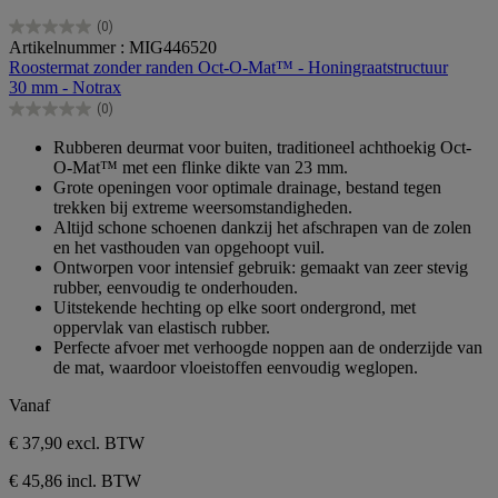
(0)
0.0
Artikelnummer : MIG446520
van
Roostermat zonder randen Oct-O-Mat™ - Honingraatstructuur
de
30 mm - Notrax
5
(0)
sterren.
0.0
van
Rubberen deurmat voor buiten, traditioneel achthoekig Oct-
de
O-Mat™ met een flinke dikte van 23 mm.
5
Grote openingen voor optimale drainage, bestand tegen
sterren.
trekken bij extreme weersomstandigheden.
Altijd schone schoenen dankzij het afschrapen van de zolen
en het vasthouden van opgehoopt vuil.
Ontworpen voor intensief gebruik: gemaakt van zeer stevig
rubber, eenvoudig te onderhouden.
Uitstekende hechting op elke soort ondergrond, met
oppervlak van elastisch rubber.
Perfecte afvoer met verhoogde noppen aan de onderzijde van
de mat, waardoor vloeistoffen eenvoudig weglopen.
Vanaf
€ 37,90
excl. BTW
€ 45,86 incl. BTW