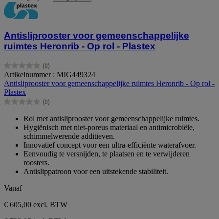
Antisliprooster voor gemeenschappelijke
ruimtes Heronrib - Op rol - Plastex
(0)
0.0
Artikelnummer : MIG449324
van
Antisliprooster voor gemeenschappelijke ruimtes Heronrib - Op rol -
de
Plastex
5
(0)
sterren.
0.0
van
Rol met antisliprooster voor gemeenschappelijke ruimtes.
de
Hygiënisch met niet-poreus materiaal en antimicrobiële,
5
schimmelwerende additieven.
sterren.
Innovatief concept voor een ultra-efficiënte waterafvoer.
Eenvoudig te versnijden, te plaatsen en te verwijderen
roosters.
Antislippatroon voor een uitstekende stabiliteit.
Vanaf
€ 605,00
excl. BTW