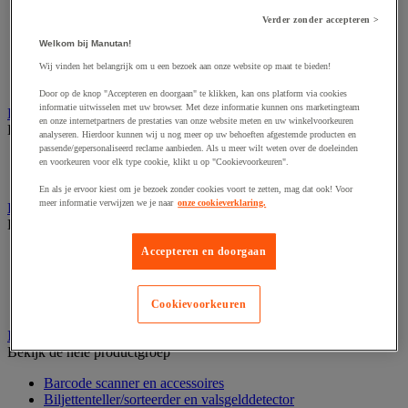
Dynamisch en interactief weergavesysteem
Fotocamera, videocamera en verrekijker
Verder zonder accepteren >
Professionele audio en geluidsopname
Welkom bij Manutan!
Projectie en videoprojectie-apparatuur
Studioverlichting en accessoires
Wij vinden het belangrijk om u een bezoek aan onze website op maat te bieden!
Tv, dvd-speler en Blu-ray
Door op de knop "Accepteren en doorgaan" te klikken, kan ons platform via cookies
informatie uitwisselen met uw browser. Met deze informatie kunnen ons marketingteam
Bewegwijzering en aanduidingsborden
en onze internetpartners de prestaties van onze website meten en uw winkelvoorkeuren
Bekijk de hele productgroep
analyseren. Hierdoor kunnen wij u nog meer op uw behoeften afgestemde producten en
passende/gepersonaliseerd reclame aanbieden. Als u meer wilt weten over de doeleinden
Deurnaambord
en voorkeuren voor elk type cookie, klikt u op "Cookievoorkeuren".
Pictogram
En als je ervoor kiest om je bezoek zonder cookies voort te zetten, mag dat ook! Voor
meer informatie verwijzen we je naar
onze cookieverklaring.
Folderrek en -houder
Bekijk de hele productgroep
Accepteren en doorgaan
Folderrek
Mobiel folderrek
Tafel folderstandaard
Wandfolderhouder
Cookievoorkeuren
Inname en beheer van geld
Bekijk de hele productgroep
Barcode scanner en accessoires
Biljettenteller/sorteerder en valsgelddetector