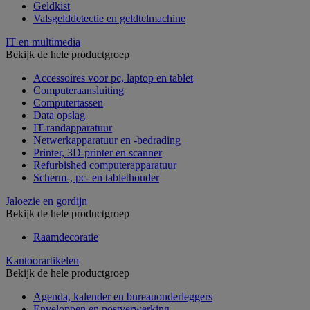
Geldkist
Valsgelddetectie en geldtelmachine
IT en multimedia
Bekijk de hele productgroep
Accessoires voor pc, laptop en tablet
Computeraansluiting
Computertassen
Data opslag
IT-randapparatuur
Netwerkapparatuur en -bedrading
Printer, 3D-printer en scanner
Refurbished computerapparatuur
Scherm-, pc- en tablethouder
Jaloezie en gordijn
Bekijk de hele productgroep
Raamdecoratie
Kantoorartikelen
Bekijk de hele productgroep
Agenda, kalender en bureauonderleggers
Enveloppen en postverwerking