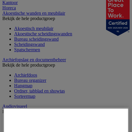
Kantoor
Horeca
Akoestische wanden en meubilair
Bekijk de hele productgroep
Akoestisch meubilair
NOV 2025-NOV 2026
NL
Akoestische scheidingswanden
Bureau scheidingswand
Scheidingswand
Spatschermen
Archiefopslag en documentbeheer
Bekijk de hele productgroep
Archiefdoos
Bureau organizer
Hangmap
Ordner, tabblad en showtas
Sorteermap
Audiovisueel
Bekijk de hele productgroep
Aansluitingen audio en video
Audio- en Hi-Fi-apparatuur