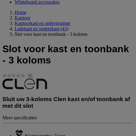
Whiteboard accessoires
Home
Kantoor
Kantoorkast en opbergruimte
Ladekast en sorteerkast
(43)
Slot voor kast en toonbank - 3 koloms
Slot voor kast en toonbank
- 3 koloms
(0)
Geen
scorewaarde.
Dezelfde
paginalink.
Sluit uw 3-koloms Clen kast en/of toonbank af
met dit slot
Meer specificaties
Klantgarantie : 3 jaar