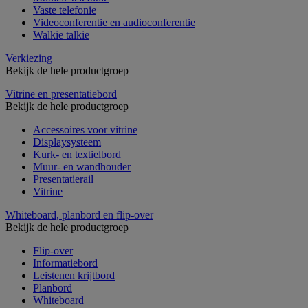
Vaste telefonie
Videoconferentie en audioconferentie
Walkie talkie
Verkiezing
Bekijk de hele productgroep
Vitrine en presentatiebord
Bekijk de hele productgroep
Accessoires voor vitrine
Displaysysteem
Kurk- en textielbord
Muur- en wandhouder
Presentatierail
Vitrine
Whiteboard, planbord en flip-over
Bekijk de hele productgroep
Flip-over
Informatiebord
Leistenen krijtbord
Planbord
Whiteboard