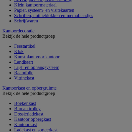
Klein kantoormateriaal
Papier, systeem- en visitekaarten
Schriften, notitieblokken en memoblaadjes
Schrijfwaren
Kantoordecoratie
Bekijk de hele productgroep
Feestartikel
Klok
Kunstplant voor kantoor
Landkaart
Lijst- en ophangsysteem
Raamfolie
Vitrinekast
Kantoorkast en opbergruimte
Bekijk de hele productgroep
Boekenkast
Bureau trolley
Dossierladekast
Kantoor opbergkast
Kantoorkast
Ladekast en sorteerkast