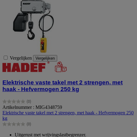
Vergelijken
Vergelijken
Elektrische vaste takel met 2 strengen, met
haak - Hefvermogen 250 kg
(0)
0.0
Artikelnummer : MIG4348759
van
Elektrische vaste takel met 2 strengen, met haak - Hefvermogen 250
de
kg
5
(0)
sterren.
0.0
van
Uitgerust met wrijvingslastbegrenzer.