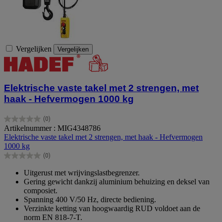
Vergelijken
Vergelijken
Elektrische vaste takel met 2 strengen, met
haak - Hefvermogen 1000 kg
(0)
0.0
Artikelnummer : MIG4348786
van
Elektrische vaste takel met 2 strengen, met haak - Hefvermogen
de
1000 kg
5
(0)
sterren.
0.0
van
Uitgerust met wrijvingslastbegrenzer.
de
Gering gewicht dankzij aluminium behuizing en deksel van
5
composiet.
sterren.
Spanning 400 V/50 Hz, directe bediening.
Verzinkte ketting van hoogwaardig RUD voldoet aan de
norm EN 818-7-T.