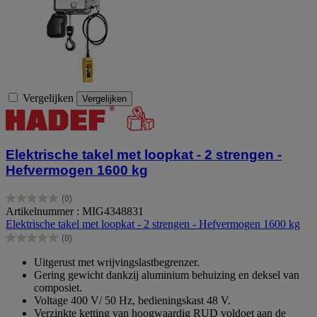
Vergelijken
Vergelijken
Elektrische takel met loopkat - 2 strengen -
Hefvermogen 1600 kg
(0)
0.0
Artikelnummer : MIG4348831
van
Elektrische takel met loopkat - 2 strengen - Hefvermogen 1600 kg
de
(0)
5
0.0
sterren.
van
Uitgerust met wrijvingslastbegrenzer.
de
Gering gewicht dankzij aluminium behuizing en deksel van
5
composiet.
sterren.
Voltage 400 V/ 50 Hz, bedieningskast 48 V.
Verzinkte ketting van hoogwaardig RUD voldoet aan de