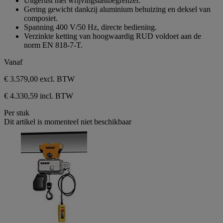
Uitgerust met wrijvingslastbegrenzer.
de
Gering gewicht dankzij aluminium behuizing en deksel van
5
composiet.
sterren.
Spanning 400 V/50 Hz, directe bediening.
Verzinkte ketting van hoogwaardig RUD voldoet aan de
norm EN 818-7-T.
Vanaf
€ 3.579,00
excl. BTW
€ 4.330,59 incl. BTW
Per stuk
Dit artikel is momenteel niet beschikbaar