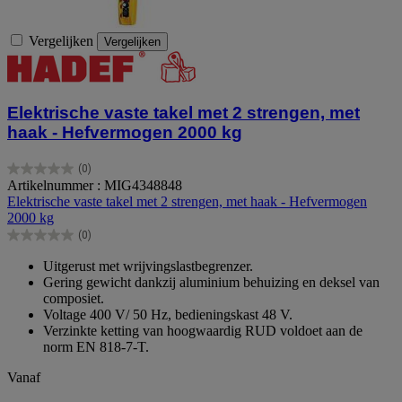
Vergelijken
Vergelijken
Elektrische vaste takel met 2 strengen, met
haak - Hefvermogen 2000 kg
(0)
0.0
Artikelnummer : MIG4348848
van
Elektrische vaste takel met 2 strengen, met haak - Hefvermogen
de
2000 kg
5
(0)
sterren.
0.0
van
Uitgerust met wrijvingslastbegrenzer.
de
Gering gewicht dankzij aluminium behuizing en deksel van
5
composiet.
sterren.
Voltage 400 V/ 50 Hz, bedieningskast 48 V.
Verzinkte ketting van hoogwaardig RUD voldoet aan de
norm EN 818-7-T.
Vanaf