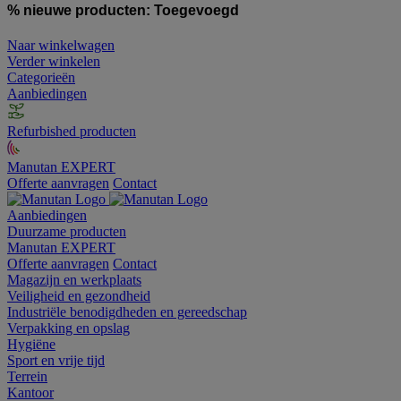
% nieuwe producten:
Toegevoegd
Naar winkelwagen
Verder winkelen
Categorieën
Aanbiedingen
Refurbished producten
Manutan EXPERT
Offerte aanvragen
Contact
Aanbiedingen
Duurzame producten
Manutan EXPERT
Offerte aanvragen
Contact
Magazijn en werkplaats
Veiligheid en gezondheid
Industriële benodigdheden en gereedschap
Verpakking en opslag
Hygiëne
Sport en vrije tijd
Terrein
Kantoor