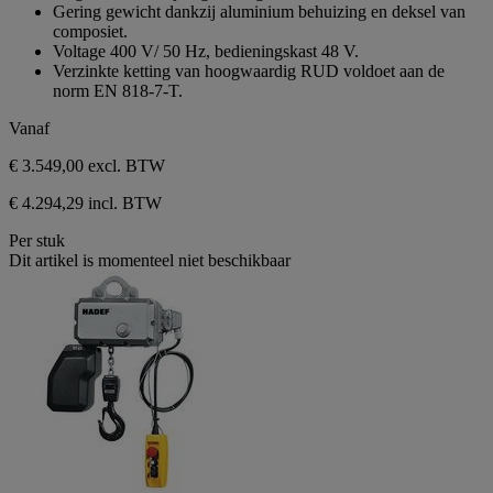
de
Gering gewicht dankzij aluminium behuizing en deksel van
5
composiet.
sterren.
Voltage 400 V/ 50 Hz, bedieningskast 48 V.
Verzinkte ketting van hoogwaardig RUD voldoet aan de
norm EN 818-7-T.
Vanaf
€ 3.549,00
excl. BTW
€ 4.294,29 incl. BTW
Per stuk
Dit artikel is momenteel niet beschikbaar