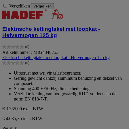
Vergelijken
Vergelijken
Elektrische kettingtakel met loopkat -
Hefvermogen 125 kg
(0)
0.0
Artikelnummer : MIG4348753
van
Elektrische kettingtakel met loopkat - Hefvermogen 125 kg
de
(0)
5
0.0
sterren.
van
Uitgerust met wrijvingslastbegrenzer.
de
Gering gewicht dankzij aluminium behuizing en deksel van
5
composiet.
sterren.
Spanning 400 V/50 Hz, directe bediening.
Verzinkte ketting van hoogwaardig RUD voldoet aan de
norm EN 818-7-T.
€ 3.335,00
excl. BTW
€ 4.035,35 incl. BTW
Per stuk