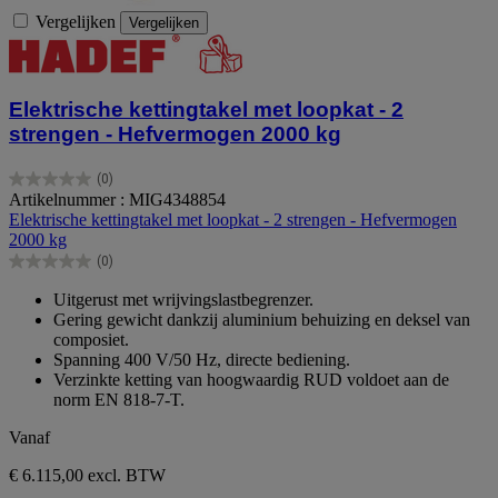
Vergelijken
Vergelijken
Elektrische kettingtakel met loopkat - 2
strengen - Hefvermogen 2000 kg
(0)
0.0
Artikelnummer : MIG4348854
van
Elektrische kettingtakel met loopkat - 2 strengen - Hefvermogen
de
2000 kg
5
(0)
sterren.
0.0
van
Uitgerust met wrijvingslastbegrenzer.
de
Gering gewicht dankzij aluminium behuizing en deksel van
5
composiet.
sterren.
Spanning 400 V/50 Hz, directe bediening.
Verzinkte ketting van hoogwaardig RUD voldoet aan de
norm EN 818-7-T.
Vanaf
€ 6.115,00
excl. BTW