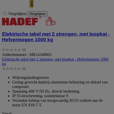
Vergelijken
Vergelijken
Elektrische takel met 2 strengen, met loopkat -
Hefvermogen 1000 kg
(0)
0.0
Artikelnummer : MIG4348802
van
Elektrische takel met 2 strengen, met loopkat - Hefvermogen 1000
de
kg
5
(0)
sterren.
0.0
van
Wrijvingslastbegrenzer.
de
Gering gewicht dankzij aluminium behuizing en deksel van
5
composiet.
sterren.
Spanning 400 V/50 Hz, directe bediening.
IP 55-bescherming, isolatieklasse F.
Verzinkte ketting van hoogwaardig RUD voldoet aan de
norm EN 818-7-T.
Vanaf