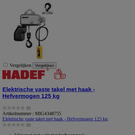
Vergelijken
Vergelijken
Elektrische vaste takel met haak -
Hefvermogen 125 kg
(0)
0.0
Artikelnummer : MIG4348755
van
Elektrische vaste takel met haak - Hefvermogen 125 kg
de
(0)
5
0.0
sterren.
van