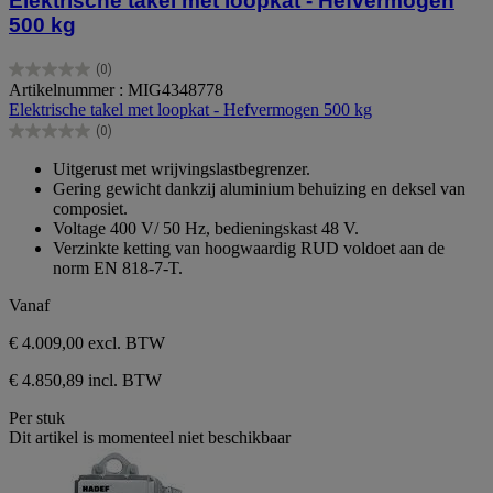
Elektrische takel met loopkat - Hefvermogen
500 kg
(0)
0.0
Artikelnummer : MIG4348778
van
Elektrische takel met loopkat - Hefvermogen 500 kg
de
(0)
5
0.0
sterren.
van
Uitgerust met wrijvingslastbegrenzer.
de
Gering gewicht dankzij aluminium behuizing en deksel van
5
composiet.
sterren.
Voltage 400 V/ 50 Hz, bedieningskast 48 V.
Verzinkte ketting van hoogwaardig RUD voldoet aan de
norm EN 818-7-T.
Vanaf
€ 4.009,00
excl. BTW
€ 4.850,89 incl. BTW
Per stuk
Dit artikel is momenteel niet beschikbaar