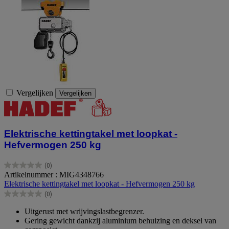
Vergelijken
Vergelijken
Elektrische kettingtakel met loopkat -
Hefvermogen 250 kg
(0)
0.0
Artikelnummer : MIG4348766
van
Elektrische kettingtakel met loopkat - Hefvermogen 250 kg
de
(0)
5
0.0
sterren.
van
Uitgerust met wrijvingslastbegrenzer.
de
Gering gewicht dankzij aluminium behuizing en deksel van
5