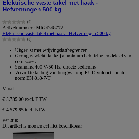
Elektrische vaste takel met haak -
Hefvermogen 500 kg
(0)
0.0
Artikelnummer : MIG4348772
van
Elektrische vaste takel met haak - Hefvermogen 500 kg
de
(0)
5
0.0
sterren.
van
Uitgerust met wrijvingslastbegrenzer.
de
Gering gewicht dankzij aluminium behuizing en deksel van
5
composiet.
sterren.
Spanning 400 V/50 Hz, directe bediening.
Verzinkte ketting van hoogwaardig RUD voldoet aan de
norm EN 818-7-T.
Vanaf
€ 3.785,00
excl. BTW
€ 4.579,85 incl. BTW
Per stuk
Dit artikel is momenteel niet beschikbaar