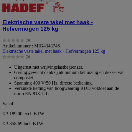
Elektrische vaste takel met haak -
Hefvermogen 125 kg
(0)
0.0
Artikelnummer : MIG4348746
van
Elektrische vaste takel met haak - Hefvermogen 125 kg
de
(0)
5
0.0
sterren.
van
Uitgerust met wrijvingslastbegrenzer.
de
Gering gewicht dankzij aluminium behuizing en deksel van
5
composiet.
sterren.
Spanning 400 V/50 Hz, directe bediening.
Verzinkte ketting van hoogwaardig RUD voldoet aan de
norm EN 818-7-T.
Vanaf
€ 3.189,00
excl. BTW
€ 3.858,69 incl. BTW