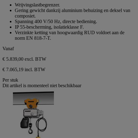
van
Wrijvingslastbegrenzer.
de
Gering gewicht dankzij aluminium behuizing en deksel van
5
composiet.
sterren.
Spanning 400 V/50 Hz, directe bediening.
IP 55-bescherming, isolatieklasse F.
Verzinkte ketting van hoogwaardig RUD voldoet aan de
norm EN 818-7-T.
Vanaf
€ 5.839,00
excl. BTW
€ 7.065,19 incl. BTW
Per stuk
Dit artikel is momenteel niet beschikbaar