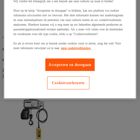
Wij vinden het belangrijk om u een bezoek aan onze website op maat te bieden!
5
composiet.
sterren.
Voltage 400 V/ 50 Hz, bedieningskast 48 V.
Door op de knop "Accepteren en doorgaan" te klikken, kan ons platform via cookies
informatie uitwisselen met uw browser. Met deze informatie kunnen ons marketingteam
IP 55-bescherming, isolatieklasse F.
en onze internetpartners de prestaties van onze website meten en uw winkelvoorkeuren
Verzinkte ketting van hoogwaardig RUD voldoet aan de
analyseren. Hierdoor kunnen wij u nog meer op uw behoeften afgestemde producten en
norm EN 818-7-T.
passende/gepersonaliseerd reclame aanbieden. Als u meer wilt weten over de doeleinden
en voorkeuren voor elk type cookie, klikt u op "Cookievoorkeuren".
Vanaf
En als je ervoor kiest om je bezoek zonder cookies voort te zetten, mag dat ook! Voor
meer informatie verwijzen we je naar
onze cookieverklaring.
€ 7.919,00
excl. BTW
€ 9.581,99 incl. BTW
Accepteren en doorgaan
Per stuk
Dit artikel is momenteel niet beschikbaar
Cookievoorkeuren