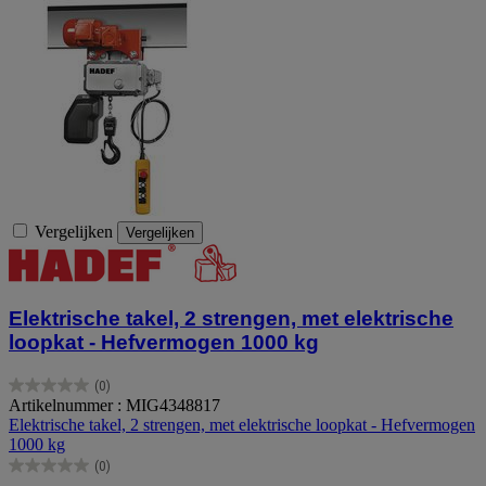
Vergelijken
Vergelijken
Elektrische takel, 2 strengen, met elektrische
loopkat - Hefvermogen 1000 kg
(0)
0.0
Artikelnummer : MIG4348817
van
Elektrische takel, 2 strengen, met elektrische loopkat - Hefvermogen
de
1000 kg
5
(0)
sterren.
0.0