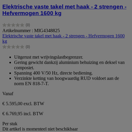
Elektrische vaste takel met haak - 2 strengen -
Hefvermogen 1600 kg
(0)
0.0
Artikelnummer : MIG4348825
van
Elektrische vaste takel met haak - 2 strengen - Hefvermogen 1600
de
kg
5
(0)
sterren.
0.0
van
Uitgerust met wrijvingslastbegrenzer.
de
Gering gewicht dankzij aluminium behuizing en deksel van
5
composiet.
sterren.
Spanning 400 V/50 Hz, directe bediening.
Verzinkte ketting van hoogwaardig RUD voldoet aan de
norm EN 818-7-T.
Vanaf
€ 5.595,00
excl. BTW
€ 6.769,95 incl. BTW
Per stuk
Dit artikel is momenteel niet beschikbaar