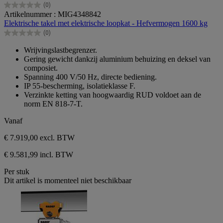
(0)
0.0
Artikelnummer : MIG4348842
van
Elektrische takel met elektrische loopkat - Hefvermogen 1600 kg
de
(0)
5
0.0
sterren.
van
Wrijvingslastbegrenzer.
de
Gering gewicht dankzij aluminium behuizing en deksel van
5
composiet.
sterren.
Spanning 400 V/50 Hz, directe bediening.
IP 55-bescherming, isolatieklasse F.
Verzinkte ketting van hoogwaardig RUD voldoet aan de
norm EN 818-7-T.
Vanaf
€ 7.919,00
excl. BTW
€ 9.581,99 incl. BTW
Per stuk
Dit artikel is momenteel niet beschikbaar