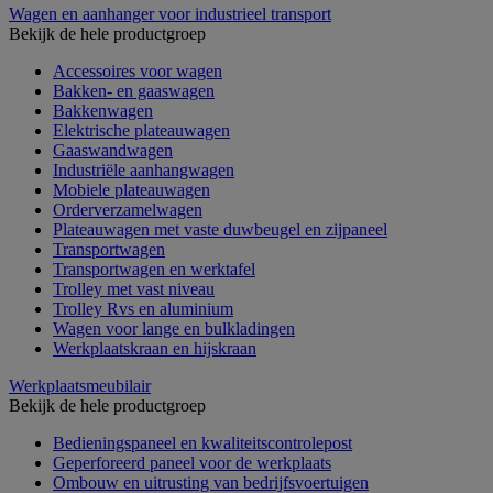
Wagen en aanhanger voor industrieel transport
Bekijk de hele productgroep
Accessoires voor wagen
Bakken- en gaaswagen
Bakkenwagen
Elektrische plateauwagen
Gaaswandwagen
Industriële aanhangwagen
Mobiele plateauwagen
Orderverzamelwagen
Plateauwagen met vaste duwbeugel en zijpaneel
Transportwagen
Transportwagen en werktafel
Trolley met vast niveau
Trolley Rvs en aluminium
Wagen voor lange en bulkladingen
Werkplaatskraan en hijskraan
Werkplaatsmeubilair
Bekijk de hele productgroep
Bedieningspaneel en kwaliteitscontrolepost
Geperforeerd paneel voor de werkplaats
Ombouw en uitrusting van bedrijfsvoertuigen