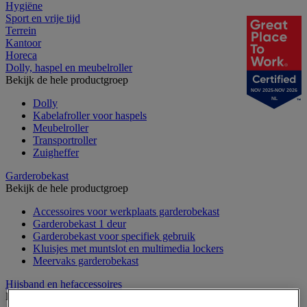
Hygiëne
Sport en vrije tijd
Terrein
Kantoor
Horeca
Dolly, haspel en meubelroller
Bekijk de hele productgroep
NOV 2025-NOV 2026
NL
Dolly
Kabelafroller voor haspels
Meubelroller
Transportroller
Zuigheffer
Garderobekast
Bekijk de hele productgroep
Accessoires voor werkplaats garderobekast
Garderobekast 1 deur
Garderobekast voor specifiek gebruik
Kluisjes met muntslot en multimedia lockers
Meervaks garderobekast
Hijsband en hefaccessoires
Bekijk de hele productgroep