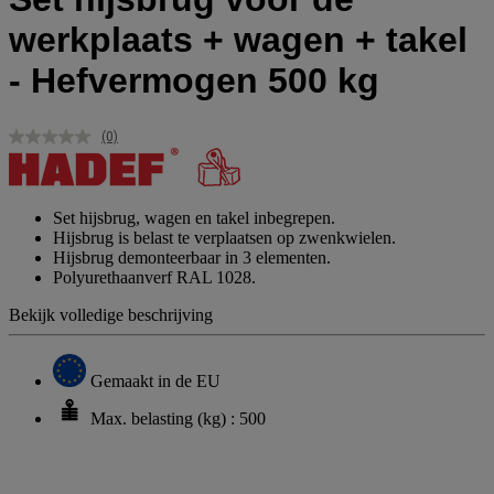
werkplaats + wagen + takel
- Hefvermogen 500 kg
(0)
Geen
scorewaarde.
Dezelfde
paginalink.
Set hijsbrug, wagen en takel inbegrepen.
Hijsbrug is belast te verplaatsen op zwenkwielen.
Hijsbrug demonteerbaar in 3 elementen.
Polyurethaanverf RAL 1028.
Bekijk volledige beschrijving
Gemaakt in de EU
Max. belasting (kg) : 500