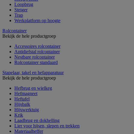
Loopbrug
Steiger
Trap
Werkplatform op hoogte
Rolcontainer
Bekijk de hele productgroep
Accessoires rolcontainer
Antidiefstal rolcontainer
Nestbare rolcontainer
Rolcontainer standaard
Stapelaar, takel en hefapparatuur
Bekijk de hele productgroep
Hefbrug en wielkeg
Hefmagneet
Heftafel
Hijsbalk
Hijswerktuig
Krik
Laadbrug en dokhelling
Lier voor hijsen, slepen en trekken
Materiaalheffer