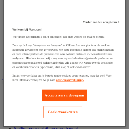
Draadspanner
Harpsluiting
Hijsband van staal en textiel
Hijshaak
Verder zonder accepteren >
Hijsklem
Welkom bij Manutan!
Hijspoelie en -katrol
Hijsring
Wij vinden het belangrijk om u een bezoek aan onze website op maat te bieden!
Kabel
Door op de knop "Accepteren en doorgaan" te klikken, kan ons platform via cookies
Kopschakel en snelschakel
informatie uitwisselen met uw browser. Met deze informatie kunnen ons marketingteam
Sjorband en trekstang
en onze internetpartners de prestaties van onze website meten en uw winkelvoorkeuren
Spanband
analyseren. Hierdoor kunnen wij u nog meer op uw behoeften afgestemde producten en
Stalen ketting
passende/gepersonaliseerd reclame aanbieden. Als u meer wilt weten over de doeleinden
Touw en draad
en voorkeuren voor elk type cookie, klikt u op "Cookievoorkeuren".
En als je ervoor kiest om je bezoek zonder cookies voort te zetten, mag dat ook! Voor
Industriële en magazijnstellingen
meer informatie verwijzen we je naar
onze cookieverklaring.
Bekijk de hele productgroep
Doorschuifstelling en doorrolstelling
Accepteren en doorgaan
Draagarmstelling voor lange lasten
Entresol voor magazijn
Lichte stelling
Cookievoorkeuren
Middelzware stelling
Palletstelling
Rek voor haspels en spoelen
Stelling voor detail- en groothandel