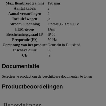
Max. flensbreedte (mm)
190 mm
Aantal kabels
2
Aantal versnellingen
2
Inclusief wagen
ja
Stroom / Spanning
Driefasig / 3 x 400 V
FEM-groep
1Am
Beschermingsgraad IP
IP 55
Frequentie (Hz)
50 Hz
Oorsprong van het product
Gemaakt in Duitsland
Inschakelduur
30
CE
ja
Documentatie
Selecteer je product om de beschikbare documenten te tonen
Productbeoordelingen