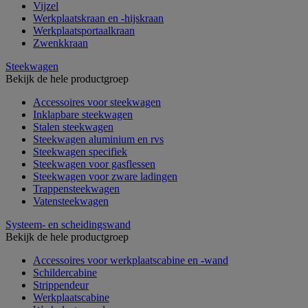
Vijzel
Werkplaatskraan en -hijskraan
Werkplaatsportaalkraan
Zwenkkraan
Steekwagen
Bekijk de hele productgroep
Accessoires voor steekwagen
Inklapbare steekwagen
Stalen steekwagen
Steekwagen aluminium en rvs
Steekwagen specifiek
Steekwagen voor gasflessen
Steekwagen voor zware ladingen
Trappensteekwagen
Vatensteekwagen
Systeem- en scheidingswand
Bekijk de hele productgroep
Accessoires voor werkplaatscabine en -wand
Schildercabine
Strippendeur
Werkplaatscabine