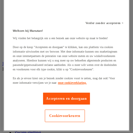
Hijsband van staal en textiel
Hijshaak
Hijsklem
Hijspoelie en -katrol
Hijsring
Verder zonder accepteren >
Kabel
Welkom bij Manutan!
Kopschakel en snelschakel
Sjorband en trekstang
Wij vinden het belangrijk om u een bezoek aan onze website op maat te bieden!
Spanband
Door op de knop "Accepteren en doorgaan" te klikken, kan ons platform via cookies
Stalen ketting
informatie uitwisselen met uw browser. Met deze informatie kunnen ons marketingteam
Touw en draad
en onze internetpartners de prestaties van onze website meten en uw winkelvoorkeuren
analyseren. Hierdoor kunnen wij u nog meer op uw behoeften afgestemde producten en
Industriële en magazijnstellingen
passende/gepersonaliseerd reclame aanbieden. Als u meer wilt weten over de doeleinden
Bekijk de hele productgroep
en voorkeuren voor elk type cookie, klikt u op "Cookievoorkeuren".
Doorschuifstelling en doorrolstelling
En als je ervoor kiest om je bezoek zonder cookies voort te zetten, mag dat ook! Voor
meer informatie verwijzen we je naar
onze cookieverklaring.
Draagarmstelling voor lange lasten
Entresol voor magazijn
Lichte stelling
Accepteren en doorgaan
Middelzware stelling
Palletstelling
Rek voor haspels en spoelen
Cookievoorkeuren
Stelling voor detail- en groothandel
Stellingen voor de automobielindustrie
Voedingstelling
Zware stelling