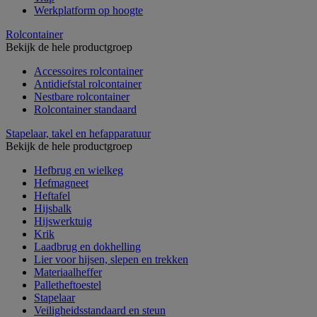
Werkplatform op hoogte
Rolcontainer
Bekijk de hele productgroep
Accessoires rolcontainer
Antidiefstal rolcontainer
Nestbare rolcontainer
Rolcontainer standaard
Stapelaar, takel en hefapparatuur
Bekijk de hele productgroep
Hefbrug en wielkeg
Hefmagneet
Heftafel
Hijsbalk
Hijswerktuig
Krik
Laadbrug en dokhelling
Lier voor hijsen, slepen en trekken
Materiaalheffer
Palletheftoestel
Stapelaar
Veiligheidsstandaard en steun