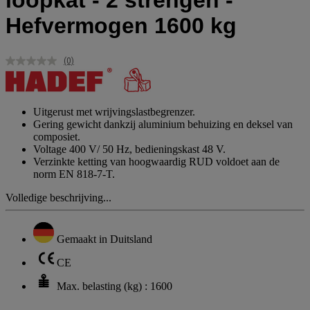
loopkat - 2 strengen -
Hefvermogen 1600 kg
(0)
Geen
scorewaarde.
Dezelfde
paginalink.
Uitgerust met wrijvingslastbegrenzer.
Gering gewicht dankzij aluminium behuizing en deksel van
composiet.
Voltage 400 V/ 50 Hz, bedieningskast 48 V.
Verzinkte ketting van hoogwaardig RUD voldoet aan de
norm EN 818-7-T.
Volledige beschrijving...
Gemaakt in Duitsland
CE
Max. belasting (kg) : 1600