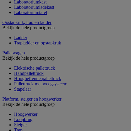
Laboratoriumkast
Laboratoriumladekast
Laboratoriumtafel
Opstapkruk, trap en ladder
Bekijk de hele productgroep
Ladder
Trapladder en opstapkruk
Palletwagen
Bekijk de hele productgroep
Elektrische pallettruck
Handpallettruck
Hoogheffende pallettruck
Pallettruck met weegsysteem
Stapelaar
Platform, steiger en hoogwerker
Bekijk de hele productgroep
Hoogwerker
Loopbrug
Steiger
Trap