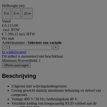
Hefhoogte (m):
3 m
6 m
10 m
Vanaf
€ 6.115,00
excl. BTW
€ 7.399,15
incl. BTW
Per stuk
Artikelnummer :
Selecteer een variatie
-
+
In winkelwagen
Dit artikel is momenteel niet beschikbaar
Minimum Hoeveelheid: 1
Offerte aanvragen
Beschrijving
Uitgerust met wrijvingslastbegrenzer.
Gering gewicht dankzij aluminium behuizing en deksel van
composiet.
Voltage 400 V/ 50 Hz, bedieningskast 48 V.
Verzinkte ketting van hoogwaardig RUD voldoet aan de