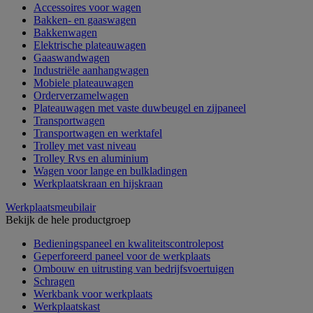
Accessoires voor wagen
Bakken- en gaaswagen
Bakkenwagen
Elektrische plateauwagen
Gaaswandwagen
Industriële aanhangwagen
Mobiele plateauwagen
Orderverzamelwagen
Plateauwagen met vaste duwbeugel en zijpaneel
Transportwagen
Transportwagen en werktafel
Trolley met vast niveau
Trolley Rvs en aluminium
Wagen voor lange en bulkladingen
Werkplaatskraan en hijskraan
Werkplaatsmeubilair
Bekijk de hele productgroep
Bedieningspaneel en kwaliteitscontrolepost
Geperforeerd paneel voor de werkplaats
Ombouw en uitrusting van bedrijfsvoertuigen
Schragen
Werkbank voor werkplaats
Werkplaatskast