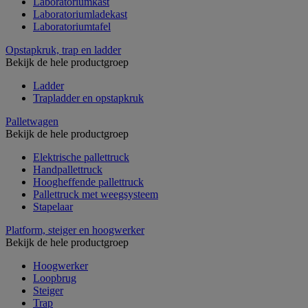
Laboratoriumkast
Laboratoriumladekast
Laboratoriumtafel
Opstapkruk, trap en ladder
Bekijk de hele productgroep
Ladder
Trapladder en opstapkruk
Palletwagen
Bekijk de hele productgroep
Elektrische pallettruck
Handpallettruck
Hoogheffende pallettruck
Pallettruck met weegsysteem
Stapelaar
Platform, steiger en hoogwerker
Bekijk de hele productgroep
Hoogwerker
Loopbrug
Steiger
Trap