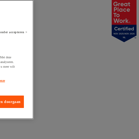
onder accepteren >
NOV 2025-NOV 2026
NL
 Met deze
analyseren.
 u meer wilt
onze
en doorgaan