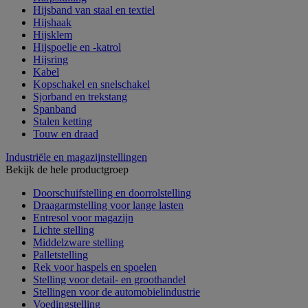
Hijsband van staal en textiel
Hijshaak
Hijsklem
Hijspoelie en -katrol
Hijsring
Kabel
Kopschakel en snelschakel
Sjorband en trekstang
Spanband
Stalen ketting
Touw en draad
Industriële en magazijnstellingen
Bekijk de hele productgroep
Doorschuifstelling en doorrolstelling
Draagarmstelling voor lange lasten
Entresol voor magazijn
Lichte stelling
Middelzware stelling
Palletstelling
Rek voor haspels en spoelen
Stelling voor detail- en groothandel
Stellingen voor de automobielindustrie
Voedingstelling