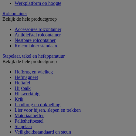
Werkplatform op hoogte
Rolcontainer
Bekijk de hele productgroep
Accessoires rolcontainer
Antidiefstal rolcontainer
Nestbare rolcontainer
Rolcontainer standaard
Stapelaar, takel en hefapparatuur
Bekijk de hele productgroep
Hefbrug en wielkeg
Hefmagneet
Heftafel
Hijsbalk
Hijswerktuig
Krik
Laadbrug en dokhelling
Lier voor hijsen, slepen en trekken
Materiaalheffer
Palletheftoestel
Stapelaar
Veiligheidsstandaard en steun