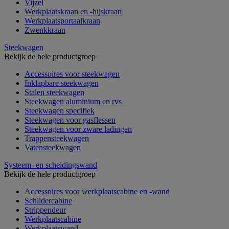
Vijzel
Werkplaatskraan en -hijskraan
Werkplaatsportaalkraan
Zwenkkraan
Steekwagen
Bekijk de hele productgroep
Accessoires voor steekwagen
Inklapbare steekwagen
Stalen steekwagen
Steekwagen aluminium en rvs
Steekwagen specifiek
Steekwagen voor gasflessen
Steekwagen voor zware ladingen
Trappensteekwagen
Vatensteekwagen
Systeem- en scheidingswand
Bekijk de hele productgroep
Accessoires voor werkplaatscabine en -wand
Schildercabine
Strippendeur
Werkplaatscabine
Werkplaatswand