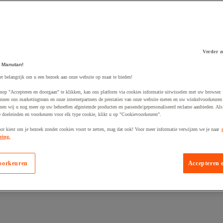
Verder z
 winkelwagen
 Manutan!
et belangrijk om u een bezoek aan onze website op maat te bieden!
nop "Accepteren en doorgaan" te klikken, kan ons platform via cookies informatie uitwisselen met uw browser.
nnen ons marketingteam en onze internetpartners de prestaties van onze website meten en uw winkelvoorkeuren 
nen wij u nog meer op uw behoeften afgestemde producten en passende/gepersonaliseerd reclame aanbieden. Als
 doeleinden en voorkeuren voor elk type cookie, klikt u op "Cookievoorkeuren".
oor kiest om je bezoek zonder cookies voort te zetten, mag dat ook! Voor meer informatie verwijzen we je naar
ring.
oorkeuren
Accepteren 