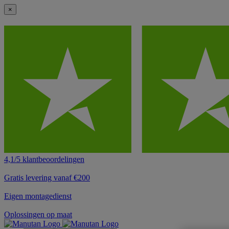
×
4,1/5 klantbeoordelingen
Gratis levering vanaf €200
Eigen montagedienst
Oplossingen op maat