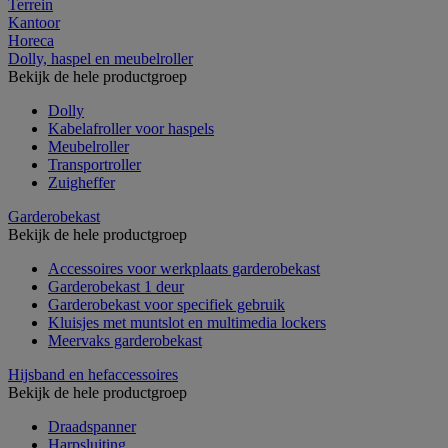
Terrein
Kantoor
Horeca
Dolly, haspel en meubelroller
Bekijk de hele productgroep
Dolly
Kabelafroller voor haspels
Meubelroller
Transportroller
Zuigheffer
Garderobekast
Bekijk de hele productgroep
Accessoires voor werkplaats garderobekast
Garderobekast 1 deur
Garderobekast voor specifiek gebruik
Kluisjes met muntslot en multimedia lockers
Meervaks garderobekast
Hijsband en hefaccessoires
Bekijk de hele productgroep
Draadspanner
Harpsluiting