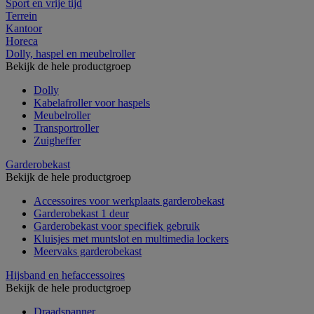
Sport en vrije tijd
Terrein
Kantoor
Horeca
Dolly, haspel en meubelroller
Bekijk de hele productgroep
Dolly
Kabelafroller voor haspels
Meubelroller
Transportroller
Zuigheffer
Garderobekast
Bekijk de hele productgroep
Accessoires voor werkplaats garderobekast
Garderobekast 1 deur
Garderobekast voor specifiek gebruik
Kluisjes met muntslot en multimedia lockers
Meervaks garderobekast
Hijsband en hefaccessoires
Bekijk de hele productgroep
Draadspanner