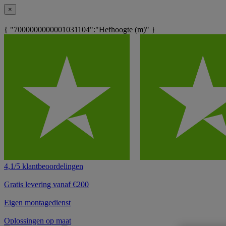
×
{ "7000000000001031104":"Hefhoogte (m)" }
4,1/5 klantbeoordelingen
Gratis levering vanaf €200
Eigen montagedienst
Oplossingen op maat