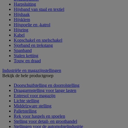
Harpsluiting
Hijsband van staal en textiel
Hijshaak
Hijsklem
Hijspoelie en -katrol
Hijsring
Kabel
Kopschakel en snelschakel
Sjorband en trekstang
Spanband
Stalen ketting
Touw en draad
Industriële en magazijnstellingen
Bekijk de hele productgroep
Doorschuifstelling en doorrolstelling
Draagarmstelling voor lange lasten
Entresol voor magazijn
Lichte stelling
Middelzware stelling
Palletstelling
Rek voor haspels en spoelen
Stelling voor detail- en groothandel
Stellingen voor de automobielindustrie