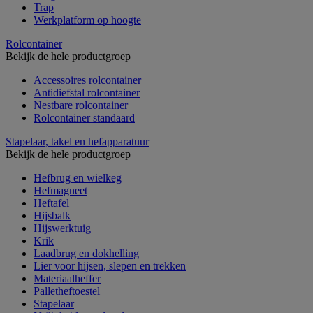
Trap
Werkplatform op hoogte
Rolcontainer
Bekijk de hele productgroep
Accessoires rolcontainer
Antidiefstal rolcontainer
Nestbare rolcontainer
Rolcontainer standaard
Stapelaar, takel en hefapparatuur
Bekijk de hele productgroep
Hefbrug en wielkeg
Hefmagneet
Heftafel
Hijsbalk
Hijswerktuig
Krik
Laadbrug en dokhelling
Lier voor hijsen, slepen en trekken
Materiaalheffer
Palletheftoestel
Stapelaar