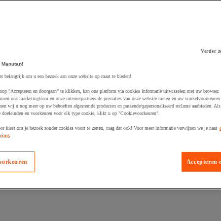
Verder z
 Manutan!
 winkelwagen
et belangrijk om u een bezoek aan onze website op maat te bieden!
nop "Accepteren en doorgaan" te klikken, kan ons platform via cookies informatie uitwisselen met uw browser.
nnen ons marketingteam en onze internetpartners de prestaties van onze website meten en uw winkelvoorkeuren 
nen wij u nog meer op uw behoeften afgestemde producten en passende/gepersonaliseerd reclame aanbieden. Als
 doeleinden en voorkeuren voor elk type cookie, klikt u op "Cookievoorkeuren".
oor kiest om je bezoek zonder cookies voort te zetten, mag dat ook! Voor meer informatie verwijzen we je naar
ring.
oorkeuren
Accepteren 