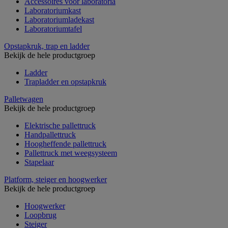
Accessoires voor laboratoria
Laboratoriumkast
Laboratoriumladekast
Laboratoriumtafel
Opstapkruk, trap en ladder
Bekijk de hele productgroep
Ladder
Trapladder en opstapkruk
Palletwagen
Bekijk de hele productgroep
Elektrische pallettruck
Handpallettruck
Hoogheffende pallettruck
Pallettruck met weegsysteem
Stapelaar
Platform, steiger en hoogwerker
Bekijk de hele productgroep
Hoogwerker
Loopbrug
Steiger