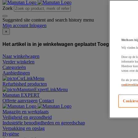
Zoek
Suggested site content and search history menu
Mijn account
Inloggen
×
Welkom bij
Het artikel is in je winkelwagen geplaatst
Toegevoegd aan
Wij vinden h
Naar winkelwagen
Door op de k
Verder winkelen
informatie ku
Hierdoor kun
Categorieën
weten over de
Aanbiedingen
En als je erv
Refurbished producten
cookieverkla
Manutan EXPERT
Offerte aanvragen
Contact
Cookiev
Magazijn en werkplaats
Veiligheid en gezondheid
Industriële benodigdheden en gereedschap
Verpakking en opslag
Hygiëne