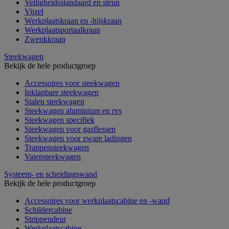
Veiligheidsstandaard en steun
Vijzel
Werkplaatskraan en -hijskraan
Werkplaatsportaalkraan
Zwenkkraan
Steekwagen
Bekijk de hele productgroep
Accessoires voor steekwagen
Inklapbare steekwagen
Stalen steekwagen
Steekwagen aluminium en rvs
Steekwagen specifiek
Steekwagen voor gasflessen
Steekwagen voor zware ladingen
Trappensteekwagen
Vatensteekwagen
Systeem- en scheidingswand
Bekijk de hele productgroep
Accessoires voor werkplaatscabine en -wand
Schildercabine
Strippendeur
Werkplaatscabine