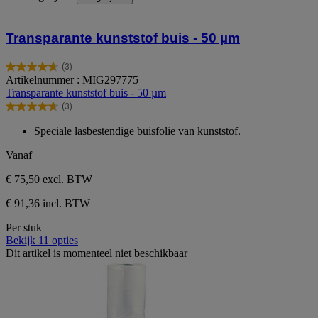
Transparante kunststof buis - 50 µm
(3)
4.7
Artikelnummer : MIG297775
van
Transparante kunststof buis - 50 µm
de
(3)
5
4.7
sterren.
van
Speciale lasbestendige buisfolie van kunststof.
3
de
beoordelingen
5
Vanaf
sterren.
3
€ 75,50
excl. BTW
beoordelingen
€ 91,36 incl. BTW
Per stuk
Bekijk 11 opties
Dit artikel is momenteel niet beschikbaar