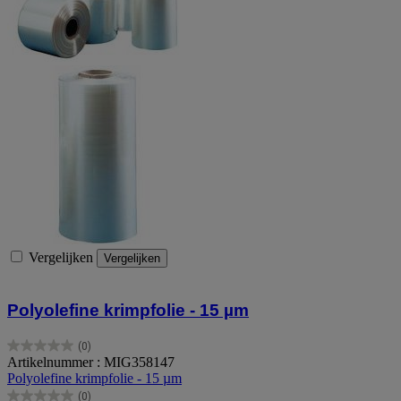
Vergelijken
Vergelijken
Polyolefine krimpfolie - 15 µm
(0)
0.0
Artikelnummer : MIG358147
van
Polyolefine krimpfolie - 15 µm
de
(0)