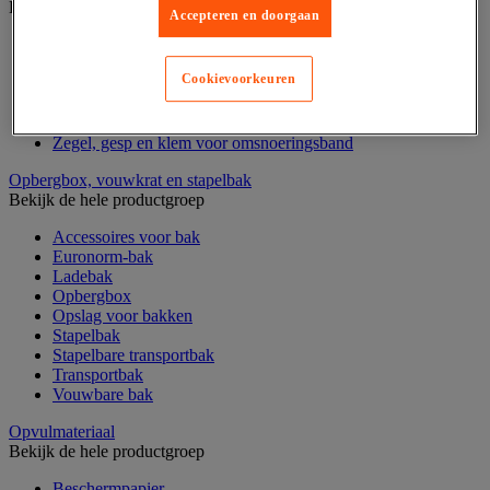
Bekijk de hele productgroep
Accepteren en doorgaan
Accessoires voor omsnoeren
Omsnoeringsband
Cookievoorkeuren
Omsnoeringsbandhaspel
Omsnoeringsgereedschap
Omsnoeringskit
Zegel, gesp en klem voor omsnoeringsband
Opbergbox, vouwkrat en stapelbak
Bekijk de hele productgroep
Accessoires voor bak
Euronorm-bak
Ladebak
Opbergbox
Opslag voor bakken
Stapelbak
Stapelbare transportbak
Transportbak
Vouwbare bak
Opvulmateriaal
Bekijk de hele productgroep
Beschermpapier