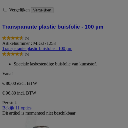
Vergelijken
Vergelijken
Transparante plastic buisfolie - 100 µm
(5)
4.6
Artikelnummer : MIG371258
van
Transparante plastic buisfolie - 100 µm
de
(5)
5
4.6
sterren.
van
Speciale lasbestendige buisfolie van kunststof.
5
de
beoordelingen
5
Vanaf
sterren.
5
€ 80,00
excl. BTW
beoordelingen
€ 96,80 incl. BTW
Per stuk
Bekijk 11 opties
Dit artikel is momenteel niet beschikbaar