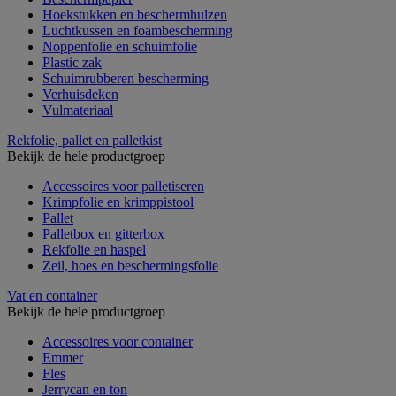
Hoekstukken en beschermhulzen
Luchtkussen en foambescherming
Noppenfolie en schuimfolie
Plastic zak
Schuimrubberen bescherming
Verhuisdeken
Vulmateriaal
Rekfolie, pallet en palletkist
Bekijk de hele productgroep
Accessoires voor palletiseren
Krimpfolie en krimppistool
Pallet
Palletbox en gitterbox
Rekfolie en haspel
Zeil, hoes en beschermingsfolie
Vat en container
Bekijk de hele productgroep
Accessoires voor container
Emmer
Fles
Jerrycan en ton