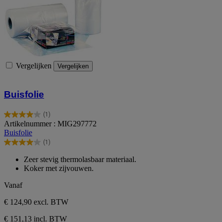
Vergelijken
Vergelijken
Buisfolie
(1)
4.0
Artikelnummer : MIG297772
van
Buisfolie
de
(1)
5
4.0
sterren.
van
Zeer stevig thermolasbaar materiaal.
1
de
Koker met zijvouwen.
beoordeling
5
sterren.
Vanaf
1
beoordeling
€ 124,90
excl. BTW
€ 151,13 incl. BTW