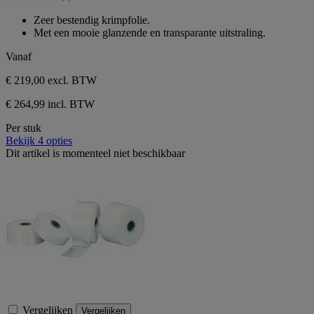
5
0.0
sterren.
van
Zeer bestendig krimpfolie.
de
Met een mooie glanzende en transparante uitstraling.
5
sterren.
Vanaf
€ 219,00
excl. BTW
€ 264,99 incl. BTW
Per stuk
Bekijk 4 opties
Dit artikel is momenteel niet beschikbaar
Vergelijken
Vergelijken