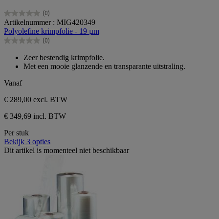
(0)
0.0
Artikelnummer : MIG420349
van
Polyolefine krimpfolie - 19 µm
de
(0)
5
0.0
sterren.
van
Zeer bestendig krimpfolie.
de
Met een mooie glanzende en transparante uitstraling.
5
sterren.
Vanaf
€ 289,00
excl. BTW
€ 349,69 incl. BTW
Per stuk
Bekijk 3 opties
Dit artikel is momenteel niet beschikbaar