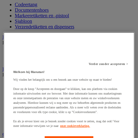
Codeertang
Documentenhoes
Markeeretiketten en -pistool
Sjabloon
Verzendetiketten en dispensers
Inpaktafel met afroller
Bekijk de hele productgroep
Inpaktafel
Snij-apparaat
Verder zonder accepteren >
Lijmen, nieten en hechten
Welkom bij Manutan!
Bekijk de hele productgroep
Wij vinden het belangrijk om u een bezoek aan onze website op maat te bieden!
Bedrukte tape
Door op de knop "Accepteren en doorgaan" te klikken, kan ons platform via cookies
Inpakkende nietmachine
informatie uitwisselen met uw browser. Met deze informatie kunnen ons marketingteam
Lijmpistool
en onze internetpartners de prestaties van onze website meten en uw winkelvoorkeuren
PVC tape
analyseren. Hierdoor kunnen wij u nog meer op uw behoeften afgestemde producten en
Specifiek tape
passende/gepersonaliseerd reclame aanbieden. Als u meer wilt weten over de doeleinden
Tape
en voorkeuren voor elk type cookie, klikt u op "Cookievoorkeuren".
Tapedispenser en tapesets
En als je ervoor kiest om je bezoek zonder cookies voort te zetten, mag dat ook! Voor
Touw
meer informatie verwijzen we je naar
onze cookieverklaring.
Omsnoeren