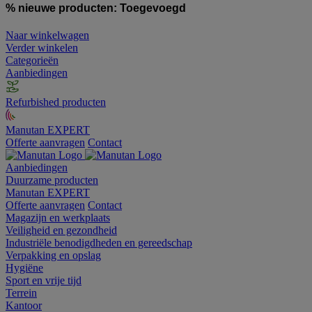
% nieuwe producten:
Toegevoegd
Naar winkelwagen
Verder winkelen
Categorieën
Aanbiedingen
Refurbished producten
Manutan EXPERT
Offerte aanvragen
Contact
Aanbiedingen
Duurzame producten
Manutan EXPERT
Offerte aanvragen
Contact
Magazijn en werkplaats
Veiligheid en gezondheid
Industriële benodigdheden en gereedschap
Verpakking en opslag
Hygiëne
Sport en vrije tijd
Terrein
Kantoor