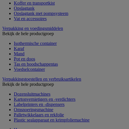
Koffer en transportkist
Opslagtank
Opslagtank met pompsysteem
Vat en accessoires
Verpakking en voedingsmiddelen
Bekijk de hele productgroep
Isothermische container
Karaf
Mand
Pot en doos
Tas en boodschappentas
Voedselcontainer
Verpakkingstoestellen en verbruiksartikelen
Bekijk de hele productgroep
Dozensluitmachines
Kartonvernietigers en -verdichters
Labelprinters en -dispensers
Omsnoeringsmachine
Palletwikkelaars en rekfolie
Plastic sealapparaat en krimpfoliemachine