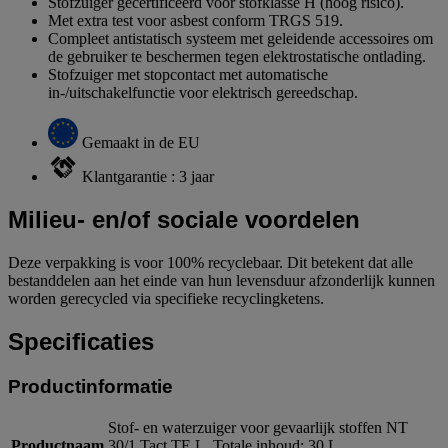
Stofzuiger gecertificeerd voor stofklasse H (hoog risico).
Met extra test voor asbest conform TRGS 519.
Compleet antistatisch systeem met geleidende accessoires om
de gebruiker te beschermen tegen elektrostatische ontlading.
Stofzuiger met stopcontact met automatische
in-/uitschakelfunctie voor elektrisch gereedschap.
Gemaakt in de EU
Klantgarantie : 3 jaar
Milieu- en/of sociale voordelen
Deze verpakking is voor 100% recyclebaar. Dit betekent dat alle
bestanddelen aan het einde van hun levensduur afzonderlijk kunnen
worden gerecycled via specifieke recyclingketens.
Specificaties
Productinformatie
Stof- en waterzuiger voor gevaarlijk stoffen NT
Productnaam
30/1 Tact TE L, Totale inhoud: 30 L,