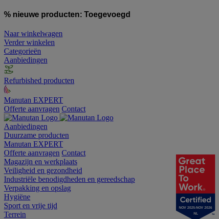
% nieuwe producten:
Toegevoegd
Naar winkelwagen
Verder winkelen
Categorieën
Aanbiedingen
Refurbished producten
Manutan EXPERT
Offerte aanvragen
Contact
Aanbiedingen
Duurzame producten
Manutan EXPERT
Offerte aanvragen
Contact
Magazijn en werkplaats
Veiligheid en gezondheid
Industriële benodigdheden en gereedschap
Verpakking en opslag
Hygiëne
Sport en vrije tijd
NOV 2025-NOV 2026
Terrein
NL