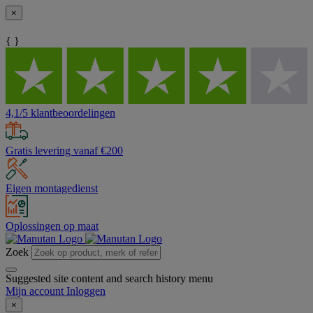
×
{ }
4,1/5 klantbeoordelingen
Gratis levering vanaf €200
Eigen montagedienst
Oplossingen op maat
Zoek
Suggested site content and search history menu
Mijn account
Inloggen
×