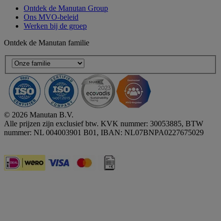
Ontdek de Manutan Group
Ons MVO-beleid
Werken bij de groep
Ontdek de Manutan familie
© 2026 Manutan B.V.
Alle prijzen zijn exclusief btw. KVK nummer: 30053885, BTW
nummer: NL 004003901 B01, IBAN: NL07BNPA0227675029
Accessibility - some points not compliant