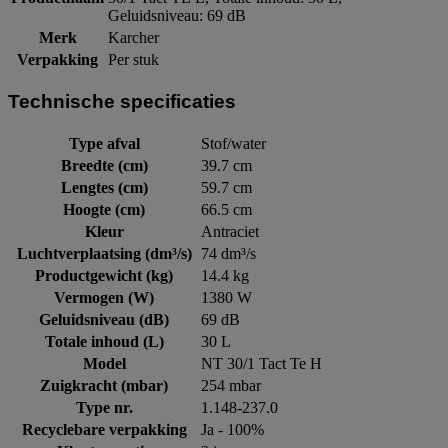
Geluidsniveau: 69 dB
Merk
Karcher
Verpakking
Per stuk
Technische specificaties
Type afval
Stof/water
Breedte (cm)
39.7 cm
Lengtes (cm)
59.7 cm
Hoogte (cm)
66.5 cm
Kleur
Antraciet
Luchtverplaatsing (dm³/s)
74 dm³/s
Productgewicht (kg)
14.4 kg
Vermogen (W)
1380 W
Geluidsniveau (dB)
69 dB
Totale inhoud (L)
30 L
Model
NT 30/1 Tact Te H
Zuigkracht (mbar)
254 mbar
Type nr.
1.148-237.0
Recyclebare verpakking
Ja - 100%