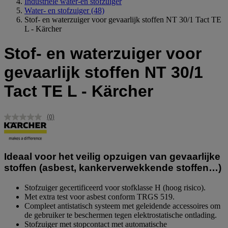
Industriele water-en stofzuiger
Water- en stofzuiger
(48)
Stof- en waterzuiger voor gevaarlijk stoffen NT 30/1 Tact TE
L - Kärcher
Stof- en waterzuiger voor
gevaarlijk stoffen NT 30/1
Tact TE L - Kärcher
(0)
Geen
scorewaarde.
Dezelfde
paginalink.
Ideaal voor het veilig opzuigen van gevaarlijke
stoffen (asbest, kankerverwekkende stoffen…)
Stofzuiger gecertificeerd voor stofklasse H (hoog risico).
Met extra test voor asbest conform TRGS 519.
Compleet antistatisch systeem met geleidende accessoires om
de gebruiker te beschermen tegen elektrostatische ontlading.
Stofzuiger met stopcontact met automatische