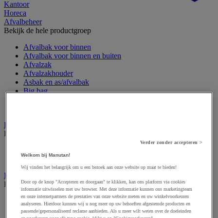
Kantoor
Horeca
Afvalbeheer
Bekijk de hele productgroep
Afvalbak voor binnen
Afvalbak voor binnen en buiten
Afvalzak
Afvalzakhouder
Asbak en as/afvalbak
Big bag
Overslag container
Sorteerbak en buitencontainer
Handdoeken en handdoekdispenser
Bekijk de hele productgroep
Verder zonder accepteren >
Handdoek gevouwen en rollen
Welkom bij Manutan!
Handdoekdispenser en toebehoren
Wij vinden het belangrijk om u een bezoek aan onze website op maat te bieden!
Industrieel reinigen
Door op de knop "Accepteren en doorgaan" te klikken, kan ons platform via cookies
Bekijk de hele productgroep
informatie uitwisselen met uw browser. Met deze informatie kunnen ons marketingteam
en onze internetpartners de prestaties van onze website meten en uw winkelvoorkeuren
Dispenser voor industrieel poetspapier
analyseren. Hierdoor kunnen wij u nog meer op uw behoeften afgestemde producten en
Industriële poetsrollen
passende/gepersonaliseerd reclame aanbieden. Als u meer wilt weten over de doeleinden