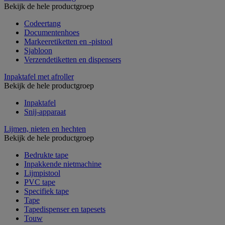
Bekijk de hele productgroep
Codeertang
Documentenhoes
Markeeretiketten en -pistool
Sjabloon
Verzendetiketten en dispensers
Inpaktafel met afroller
Bekijk de hele productgroep
Inpaktafel
Snij-apparaat
Lijmen, nieten en hechten
Bekijk de hele productgroep
Bedrukte tape
Inpakkende nietmachine
Lijmpistool
PVC tape
Specifiek tape
Tape
Tapedispenser en tapesets
Touw