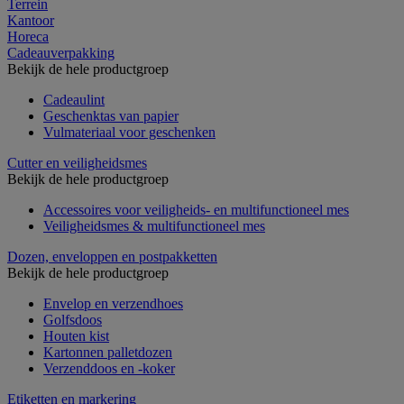
Terrein
Kantoor
Horeca
Cadeauverpakking
Bekijk de hele productgroep
Cadeaulint
Geschenktas van papier
Vulmateriaal voor geschenken
Cutter en veiligheidsmes
Bekijk de hele productgroep
Accessoires voor veiligheids- en multifunctioneel mes
Veiligheidsmes & multifunctioneel mes
Dozen, enveloppen en postpakketten
Bekijk de hele productgroep
Envelop en verzendhoes
Golfsdoos
Houten kist
Kartonnen palletdozen
Verzenddoos en -koker
Etiketten en markering