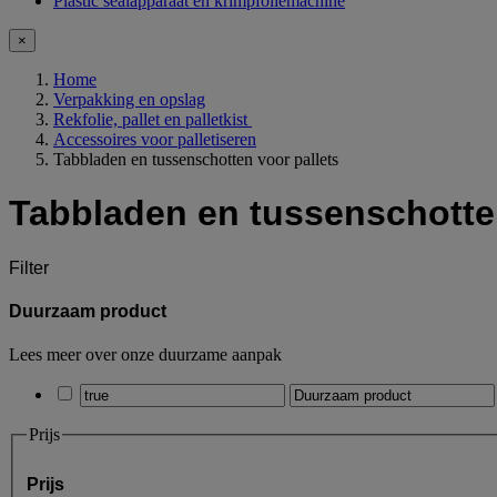
Plastic sealapparaat en krimpfoliemachine
×
Home
Verpakking en opslag
Rekfolie, pallet en palletkist
Accessoires voor palletiseren
Tabbladen en tussenschotten voor pallets
Tabbladen en tussenschotten
Filter
Duurzaam product
Lees meer over onze duurzame aanpak
Prijs
Prijs