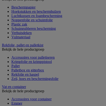
Beschermpapier
Hoekstukken en beschermhulzen
Luchtkussen en foambescherming
Noppenfolie en schuimfolie
Plastic zak
Schuimrubberen bescherming
Verhuisdeken
Vulmateriaal
Rekfolie, pallet en palletkist
Bekijk de hele productgroep
Accessoires voor palletiseren
Krimpfolie en krimppistool
Pallet
Palletbox en gitterbox
Rekfolie en haspel
Zeil, hoes en beschermingsfolie
Vat en container
Bekijk de hele productgroep
Accessoires voor container
Emmer