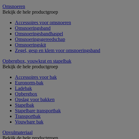
Omsnoeren
Bekijk de hele productgroep
Accessoires voor omsnoeren
Omsnoeringsband
Omsnoeringsbandhaspel
Omsnoeringsgereedschap
Omsnoeringskit
Zegel, gesp en klem voor omsnoeringsband
Opbergbox, vouwkrat en stapelbak
Bekijk de hele productgroep
Accessoires voor bak
Euronorm-bak
Ladebak
Opbergbox
Opslag voor bakken
Stapelbak
Stapelbare transportbak
Transportbak
Vouwbare bak
Opvulmateriaal
Bekijk de hele productgroep