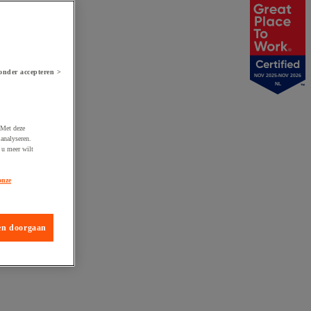
onder accepteren >
NOV 2025-NOV 2026
NL
 Met deze
analyseren.
 u meer wilt
onze
en doorgaan