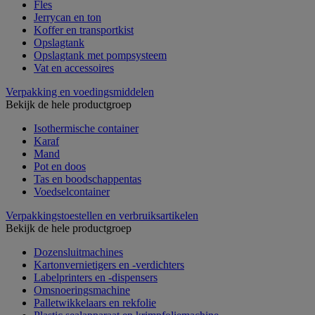
Fles
Jerrycan en ton
Koffer en transportkist
Opslagtank
Opslagtank met pompsysteem
Vat en accessoires
Verpakking en voedingsmiddelen
Bekijk de hele productgroep
Isothermische container
Karaf
Mand
Pot en doos
Tas en boodschappentas
Voedselcontainer
Verpakkingstoestellen en verbruiksartikelen
Bekijk de hele productgroep
Dozensluitmachines
Kartonvernietigers en -verdichters
Labelprinters en -dispensers
Omsnoeringsmachine
Palletwikkelaars en rekfolie