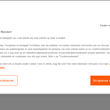
Verder z
 winkelwagen
 Manutan!
et belangrijk om u een bezoek aan onze website op maat te bieden!
nop "Accepteren en doorgaan" te klikken, kan ons platform via cookies informatie uitwisselen met uw browser.
nnen ons marketingteam en onze internetpartners de prestaties van onze website meten en uw winkelvoorkeuren 
nen wij u nog meer op uw behoeften afgestemde producten en passende/gepersonaliseerd reclame aanbieden. Als
 doeleinden en voorkeuren voor elk type cookie, klikt u op "Cookievoorkeuren".
oor kiest om je bezoek zonder cookies voort te zetten, mag dat ook! Voor meer informatie verwijzen we je naar
ring.
oorkeuren
Accepteren 