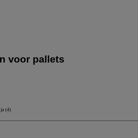
 voor pallets
ja
(
4
)