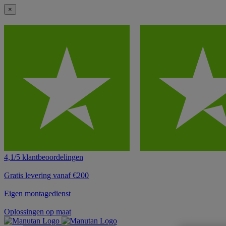
×
4,1/5 klantbeoordelingen
Gratis levering vanaf €200
Eigen montagedienst
Oplossingen op maat