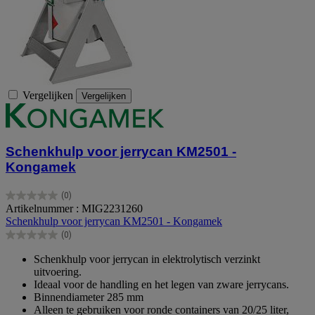
Vergelijken
Vergelijken
Schenkhulp voor jerrycan KM2501 -
Kongamek
(0)
0.0
Artikelnummer : MIG2231260
van
Schenkhulp voor jerrycan KM2501 - Kongamek
de
(0)
5
0.0
sterren.
van
Schenkhulp voor jerrycan in elektrolytisch verzinkt
de
uitvoering.
5
Ideaal voor de handling en het legen van zware jerrycans.
sterren.
Binnendiameter 285 mm
Alleen te gebruiken voor ronde containers van 20/25 liter,