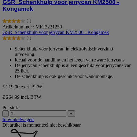
GSR_Schenkhulp voor jerrycan KM2500 -
Kongamek
(1)
4.0
Artikelnummer : MIG2231259
van
GSR_Schenkhulp voor jerrycan KM2500 - Kongamek
de
(1)
5
4.0
sterren.
van
Schenkhulp voor jerrycan in elektrolytisch verzinkt
1
de
uitvoering.
beoordeling
5
Ideaal voor de handling en het legen van zware jerrycans.
sterren.
De jerrycan schenkhulp is alleen geschikt voor jerrycans van
1
25 liter.
beoordeling
De schenkhulp is ook geschikt voor wandmontage.
€ 219,00
excl. BTW
€ 264,99 incl. BTW
Per stuk
-
+
In winkelwagen
Dit artikel is momenteel niet beschikbaar