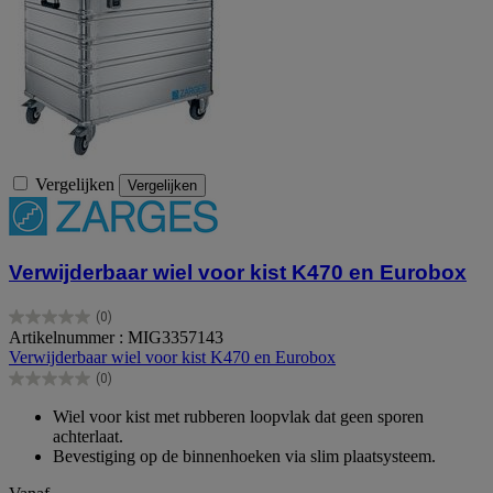
Vergelijken
Vergelijken
Verwijderbaar wiel voor kist K470 en Eurobox
(0)
0.0
Artikelnummer : MIG3357143
van
Verwijderbaar wiel voor kist K470 en Eurobox
de
(0)
5
0.0
sterren.
van
Wiel voor kist met rubberen loopvlak dat geen sporen
de
achterlaat.
5
Bevestiging op de binnenhoeken via slim plaatsysteem.
sterren.