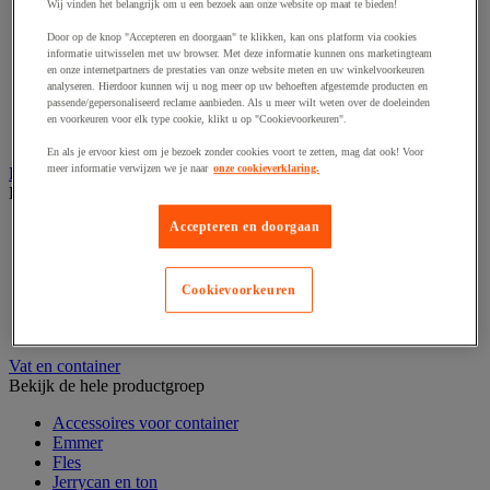
Wij vinden het belangrijk om u een bezoek aan onze website op maat te bieden!
Hoekstukken en beschermhulzen
Luchtkussen en foambescherming
Door op de knop "Accepteren en doorgaan" te klikken, kan ons platform via cookies
informatie uitwisselen met uw browser. Met deze informatie kunnen ons marketingteam
Noppenfolie en schuimfolie
en onze internetpartners de prestaties van onze website meten en uw winkelvoorkeuren
Plastic zak
analyseren. Hierdoor kunnen wij u nog meer op uw behoeften afgestemde producten en
Schuimrubberen bescherming
passende/gepersonaliseerd reclame aanbieden. Als u meer wilt weten over de doeleinden
Verhuisdeken
en voorkeuren voor elk type cookie, klikt u op "Cookievoorkeuren".
Vulmateriaal
En als je ervoor kiest om je bezoek zonder cookies voort te zetten, mag dat ook! Voor
meer informatie verwijzen we je naar
onze cookieverklaring.
Rekfolie, pallet en palletkist
Bekijk de hele productgroep
Accepteren en doorgaan
Accessoires voor palletiseren
Krimpfolie en krimppistool
Pallet
Palletbox en gitterbox
Cookievoorkeuren
Rekfolie en haspel
Zeil, hoes en beschermingsfolie
Vat en container
Bekijk de hele productgroep
Accessoires voor container
Emmer
Fles
Jerrycan en ton