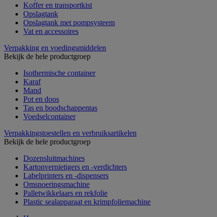
Koffer en transportkist
Opslagtank
Opslagtank met pompsysteem
Vat en accessoires
Verpakking en voedingsmiddelen
Bekijk de hele productgroep
Isothermische container
Karaf
Mand
Pot en doos
Tas en boodschappentas
Voedselcontainer
Verpakkingstoestellen en verbruiksartikelen
Bekijk de hele productgroep
Dozensluitmachines
Kartonvernietigers en -verdichters
Labelprinters en -dispensers
Omsnoeringsmachine
Palletwikkelaars en rekfolie
Plastic sealapparaat en krimpfoliemachine