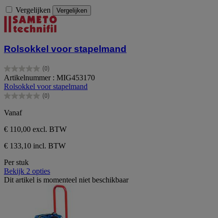
Vergelijken
Vergelijken
Rolsokkel voor stapelmand
(0)
0.0
Artikelnummer : MIG453170
van
Rolsokkel voor stapelmand
de
(0)
5
0.0
sterren.
van
Vanaf
de
5
€ 110,00
excl. BTW
sterren.
€ 133,10 incl. BTW
Per stuk
Bekijk 2 opties
Dit artikel is momenteel niet beschikbaar