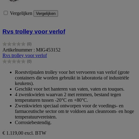
Vergelijken
Vergelijken
Rvs trolley voor verlof
(0)
0.0
Artikelnummer : MIG453152
van
Rvs trolley voor verlof
de
(0)
5
0.0
sterren.
van
Roestvrijstalen trolley voor het vervoeren van verlof (grote
de
containers die worden gebruikt in laboratoria of industriële
5
keukens).
sterren.
Geschikt voor het hanteren van vaten, vaten en touques.
4 zwenkwielen waarvan 2 met remmen, bestand tegen
temperaturen tussen -20°C en +80°C.
Zwenkwielen speciaal ontworpen voor de voedings- en
farmaceutische sector om te voldoen aan cleanroom- en hoge
temperatuurvereisten.
Corrosiebestendig.
€ 1.119,00
excl. BTW