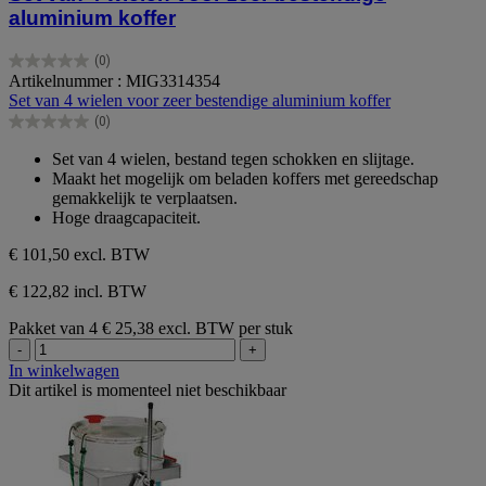
aluminium koffer
(0)
0.0
Artikelnummer : MIG3314354
van
Set van 4 wielen voor zeer bestendige aluminium koffer
de
(0)
5
0.0
sterren.
van
Set van 4 wielen, bestand tegen schokken en slijtage.
de
Maakt het mogelijk om beladen koffers met gereedschap
5
gemakkelijk te verplaatsen.
sterren.
Hoge draagcapaciteit.
€ 101,50
excl. BTW
€ 122,82 incl. BTW
Pakket van 4
€ 25,38 excl. BTW per stuk
-
+
In winkelwagen
Dit artikel is momenteel niet beschikbaar