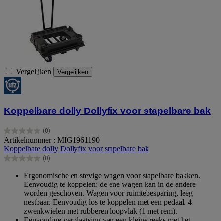
Vergelijken
Vergelijken
Koppelbare dolly Dollyfix voor stapelbare bak
(0)
0.0
Artikelnummer : MIG1961190
van
Koppelbare dolly Dollyfix voor stapelbare bak
de
(0)
5
0.0
sterren.
van
Ergonomische en stevige wagen voor stapelbare bakken.
de
Eenvoudig te koppelen: de ene wagen kan in de andere
5
worden geschoven. Wagen voor ruimtebesparing, leeg
sterren.
nestbaar. Eenvoudig los te koppelen met een pedaal. 4
zwenkwielen met rubberen loopvlak (1 met rem).
Eenvoudige verplaatsing van een kleine reeks met het