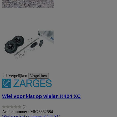
Vergelijken
Vergelijken
Wiel voor kist op wielen K424 XC
(0)
0.0
Artikelnummer : MIG3862584
van
Wiel voor kist op wielen K424 XC