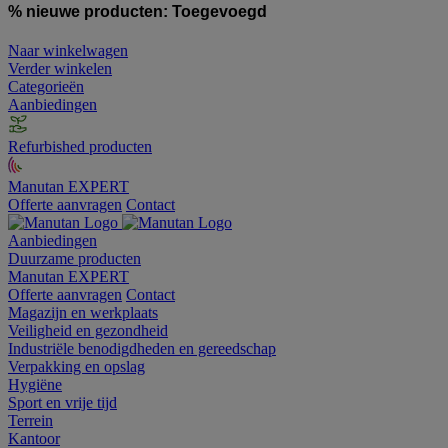
% nieuwe producten:
Toegevoegd
Naar winkelwagen
Verder winkelen
Categorieën
Aanbiedingen
Refurbished producten
Manutan EXPERT
Offerte aanvragen
Contact
Aanbiedingen
Duurzame producten
Manutan EXPERT
Offerte aanvragen
Contact
Magazijn en werkplaats
Veiligheid en gezondheid
Industriële benodigdheden en gereedschap
Verpakking en opslag
Hygiëne
Sport en vrije tijd
Terrein
Kantoor