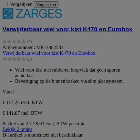
Vergelijken
Vergelijken
Verwijderbaar wiel voor kist K470 en Eurobox
(0)
0.0
Artikelnummer : MIG3862583
van
Verwijderbaar wiel voor kist K470 en Eurobox
de
(0)
5
0.0
sterren.
van
Wiel voor kist met rubberen loopvlak dat geen sporen
de
achterlaat.
5
Bevestiging op de binnenhoeken via slim plaatsysteem.
sterren.
Vanaf
€ 117,25
excl. BTW
€ 141,87 incl. BTW
Pakket van 2
€ 58,63 excl. BTW per stuk
Bekijk 2 opties
Dit artikel is momenteel niet beschikbaar