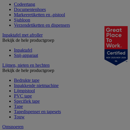
Codeertang
Documentenhoes
Markeeretiketten en -pistool
Sjabloon
Verzendetiketten en dispensers
Inpaktafel met afroller
Bekijk de hele productgroep
Inpaktafel
Snij-apparaat
NOV 2025-NOV 2026
NL
Lijmen, nieten en hechten
Bekijk de hele productgroep
Bedrukte tape
Inpakkende nietmachine
Lijmpistool
PVC tape
Specifiek tape
Tape
Tapedispenser en tapesets
Touw
Omsnoeren