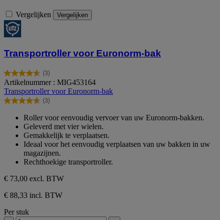
Vergelijken
Vergelijken
Transportroller voor Euronorm-bak
(3)
4.7
Artikelnummer : MIG453164
van
Transportroller voor Euronorm-bak
de
(3)
5
4.7
sterren.
van
Roller voor eenvoudig vervoer van uw Euronorm-bakken.
3
de
Geleverd met vier wielen.
beoordelingen
5
Gemakkelijk te verplaatsen.
sterren.
Ideaal voor het eenvoudig verplaatsen van uw bakken in uw
3
magazijnen.
beoordelingen
Rechthoekige transportroller.
€ 73,00
excl. BTW
€ 88,33 incl. BTW
Per stuk