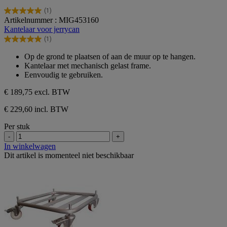
(1)
5.0
Artikelnummer : MIG453160
van
Kantelaar voor jerrycan
de
(1)
5
5.0
sterren.
van
Op de grond te plaatsen of aan de muur op te hangen.
1
de
Kantelaar met mechanisch gelast frame.
beoordeling
5
Eenvoudig te gebruiken.
sterren.
1
€ 189,75
excl. BTW
beoordeling
€ 229,60 incl. BTW
Per stuk
-
+
In winkelwagen
Dit artikel is momenteel niet beschikbaar