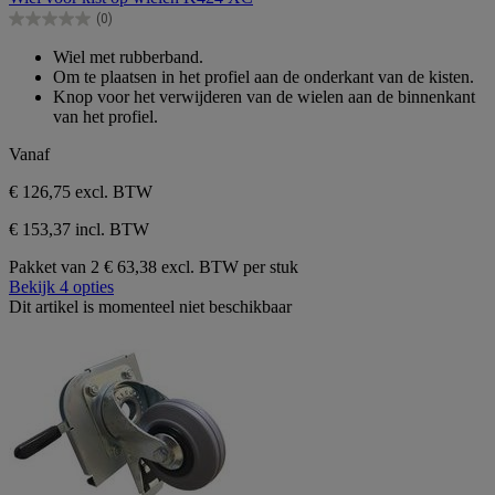
de
(0)
5
0.0
sterren.
van
Wiel met rubberband.
de
Om te plaatsen in het profiel aan de onderkant van de kisten.
5
Knop voor het verwijderen van de wielen aan de binnenkant
sterren.
van het profiel.
Vanaf
€ 126,75
excl. BTW
€ 153,37 incl. BTW
Pakket van 2
€ 63,38 excl. BTW per stuk
Bekijk 4 opties
Dit artikel is momenteel niet beschikbaar