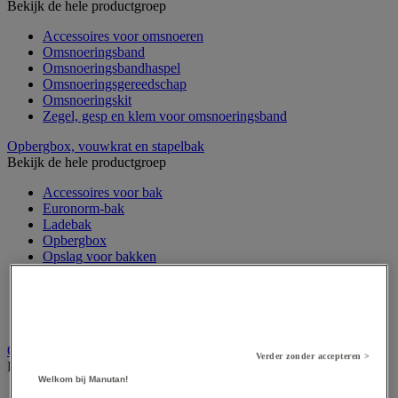
Bekijk de hele productgroep
Accessoires voor omsnoeren
Omsnoeringsband
Omsnoeringsbandhaspel
Omsnoeringsgereedschap
Omsnoeringskit
Zegel, gesp en klem voor omsnoeringsband
Opbergbox, vouwkrat en stapelbak
Bekijk de hele productgroep
Accessoires voor bak
Euronorm-bak
Ladebak
Opbergbox
Opslag voor bakken
Stapelbak
Stapelbare transportbak
Transportbak
Vouwbare bak
Opvulmateriaal
Verder zonder accepteren >
Bekijk de hele productgroep
Welkom bij Manutan!
Beschermpapier