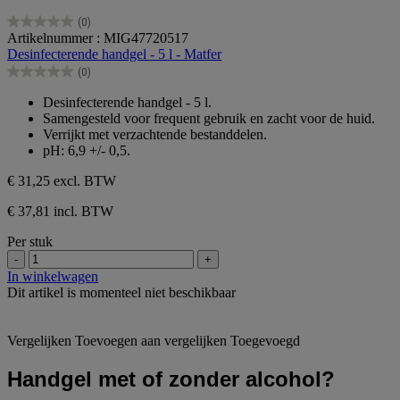
(0)
0.0
Artikelnummer : MIG47720517
van
Desinfecterende handgel - 5 l - Matfer
de
(0)
5
0.0
sterren.
van
Desinfecterende handgel - 5 l.
de
Samengesteld voor frequent gebruik en zacht voor de huid.
5
Verrijkt met verzachtende bestanddelen.
sterren.
pH: 6,9 +/- 0,5.
€ 31,25
excl. BTW
€ 37,81 incl. BTW
Per stuk
-
+
In winkelwagen
Dit artikel is momenteel niet beschikbaar
Vergelijken
Toevoegen aan vergelijken
Toegevoegd
Handgel met of zonder alcohol?