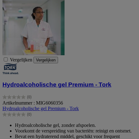
Vergelijken
Vergelijken
Hydroalcoholische gel Premium - Tork
(0)
0.0
Artikelnummer : MIG6060356
van
Hydroalcoholische gel Premium - Tork
de
(0)
5
0.0
sterren.
van
Hydroalcoholische gel, zonder afspoelen.
de
Voorkomt de verspreiding van bacteriën: reinigt en ontsmet.
5
Bevat een hydraterend middel, geschikt voor frequent