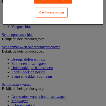
Bekijk de hele productgroep
Eenschijf schrobmachine
Cookievoorkeuren
Hogedrukreiniger
Industriele water-en stofzuiger
Schrobzuigmachine
Veegmachine
Schoenpoetsmachine
Bekijk de hele productgroep
Schoonmaak- en onderhoudsproducten
Bekijk de hele productgroep
Bezem, stoffer en mop
Emmer en uitwringpers
Huishoudelijke handschoen
Spons, doek en borstel
Stang en trekker voor raam
Schoonmaakwagen
Bekijk de hele productgroep
Accessoires voor schoonmaakwagen
Mopwagen
Schoonmaakkar