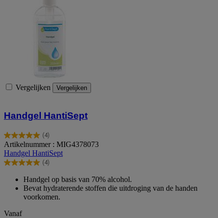
Vergelijken
Vergelijken
Handgel HantiSept
(4)
5.0
Artikelnummer : MIG4378073
van
Handgel HantiSept
de
(4)
5
5.0
sterren.
van
Handgel op basis van 70% alcohol.
4
de
Bevat hydraterende stoffen die uitdroging van de handen
beoordelingen
5
voorkomen.
sterren.
4
Vanaf