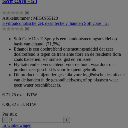
Soft Care - 5 l
(0)
0.0
Artikelnummer : MIG6955120
van
Hydroalcoholische gel, desinfectie v. handen Soft Care - 5 l
de
(0)
5
0.0
sterren.
van
Soft Care Des E Spray is een handontsmettingsmiddel op
de
basis van ethanol (71,5%).
5
Ethanol is een doeltreffend ontsmettingsmiddel dat zeer
sterren.
doeltreffend is tegen de transiënte flora en de residente flora
zoals bacteriën, schimmels, gist en virussen.
Hydraterend en verzachtend voor de huid, waardoor dit
product zeer geschikt is voor frequent gebruik.
Dit product is bijzonder geschikt voor hygiënische desinfectie
van de handen in de gezondheidszorg of op plaatsen waar
geen water beschikbaar is.
€ 71,75
excl. BTW
€ 86,82 incl. BTW
Per stuk
-
+
In winkelwagen