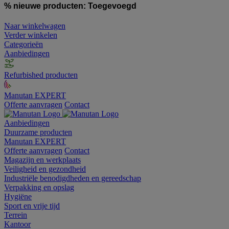
% nieuwe producten:
Toegevoegd
Naar winkelwagen
Verder winkelen
Categorieën
Aanbiedingen
Refurbished producten
Manutan EXPERT
Offerte aanvragen
Contact
Aanbiedingen
Duurzame producten
Manutan EXPERT
Offerte aanvragen
Contact
Magazijn en werkplaats
Veiligheid en gezondheid
Industriële benodigdheden en gereedschap
Verpakking en opslag
Hygiëne
Sport en vrije tijd
Terrein
Kantoor