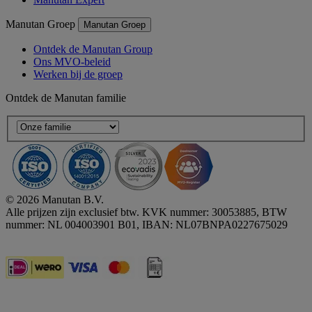
Manutan Groep
Manutan Groep
Ontdek de Manutan Group
Ons MVO-beleid
Werken bij de groep
Ontdek de Manutan familie
© 2026 Manutan B.V.
Alle prijzen zijn exclusief btw. KVK nummer: 30053885, BTW
nummer: NL 004003901 B01, IBAN: NL07BNPA0227675029
Accessibility - some points not compliant