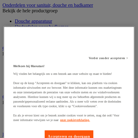
Onderdelen voor sanitair, douche en badkamer
Bekijk de hele productgroep
Douche apparatuur
Onderdelen voor badkamer
Sanitaire scheidingswand en cabine
Sanitaire uitrusting
Onderhoudsproduct
Bekijk de hele productgroep
Verder zonder accepteren >
Luchtverfrisser
Welkom bij Manutan!
Sanitair schoonmaakmiddel
Wij vinden het belangrijk om u een bezoek aan onze website op maat te bieden!
Vaatwasmiddel
Vloer- en allesreiniger
Door op de knop "Accepteren en doorgaan" te klikken, kan ons platform via cookies
Wasmiddel en -verzachter
informatie uitwisselen met uw browser. Met deze informatie kunnen ons marketingteam
en onze internetpartners de prestaties van onze website meten en uw winkelvoorkeuren
Ongediertebestrijding
analyseren. Hierdoor kunnen wij u nog meer op uw behoeften afgestemde producten en
Bekijk de hele productgroep
passende/gepersonaliseerd reclame aanbieden. Als u meer wilt weten over de doeleinden
en voorkeuren voor elk type cookie, klikt u op "Cookievoorkeuren".
Insectenverdelger en vernietiger
En als je ervoor kiest om je bezoek zonder cookies voort te zetten, mag dat ook! Voor
Insecticide voor kruipende insecten
meer informatie verwijzen we je naar
onze cookieverklaring.
Insecticide voor vliegende insecten
Reinigingsmachine
Accepteren en doorgaan