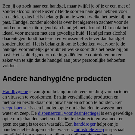
Ben jij op zoek naar een handgel, maar twijfel je of je er een met of
zonder alcohol moet kiezen? Beide soorten handgels hebben voor-
en nadelen, dus het is belangrijk om te weten welke het beste bij jou
past. Handgel zonder alcohol is over het algemeen zachter voor de
huid en minder uitdrogend dan handgel met alcohol. Dit maakt het
ideaal voor mensen met een gevoelige huid. Handgel met alcohol
daarentegen doodt bacteriën en virussen effectiever dan handgel
zonder alcohol. Het is belangrijk om te bedenken waarvoor je de
handgel voornamelijk gebruikt en welke soort dus het beste bij jou
past. Het is altijd goed om de ingrediënten te controleren om er
zeker van te zijn dat de handgel aan jouw persoonlijke behoeften
voldoet.
Andere handhygiëne producten
Handhygiëne
is van groot belang om de verspreiding van bacteriën
en virussen te voorkomen. Er zijn verschillende producten en
methoden beschikbaar om jouw handen schoon te houden. Een
zeepdispenser
is een handige optie om je handen te wassen met
water en zeep. De
dispenserzuil voor desinfectiegel
is een geweldige
optie om je handen snel en effectief te desinfecteren wanneer er
geen toegang is tot een wastafel. Een
handdroger
helpt om je
handen snel te drogen na het wassen.
Industriële zeep
is speciaal
ontwikkeld om zware vervuiling en vuil van de handen te