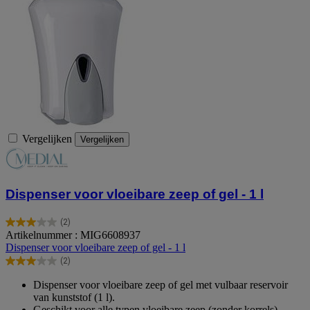
Vergelijken
Vergelijken
Dispenser voor vloeibare zeep of gel - 1 l
(2)
3.0
Artikelnummer : MIG6608937
van
Dispenser voor vloeibare zeep of gel - 1 l
de
(2)
5
3.0
sterren.
van
Dispenser voor vloeibare zeep of gel met vulbaar reservoir
2
de
van kunststof (1 l).
beoordelingen
5
Geschikt voor alle typen vloeibare zeep (zonder korrels).