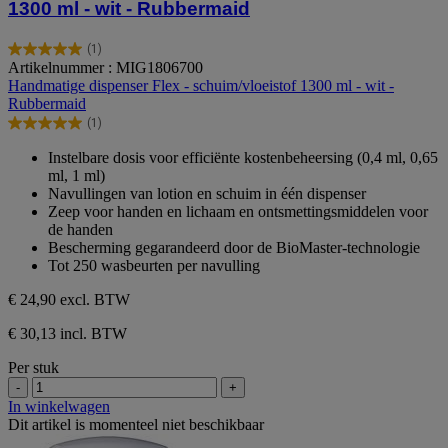
1300 ml - wit - Rubbermaid
(1)
5.0
Artikelnummer : MIG1806700
van
Handmatige dispenser Flex - schuim/vloeistof 1300 ml - wit -
de
Rubbermaid
5
(1)
sterren.
5.0
1
van
Instelbare dosis voor efficiënte kostenbeheersing (0,4 ml, 0,65
beoordeling
de
ml, 1 ml)
5
Navullingen van lotion en schuim in één dispenser
sterren.
Zeep voor handen en lichaam en ontsmettingsmiddelen voor
1
de handen
beoordeling
Bescherming gegarandeerd door de BioMaster-technologie
Tot 250 wasbeurten per navulling
€ 24,90
excl. BTW
€ 30,13 incl. BTW
Per stuk
-
+
In winkelwagen
Dit artikel is momenteel niet beschikbaar