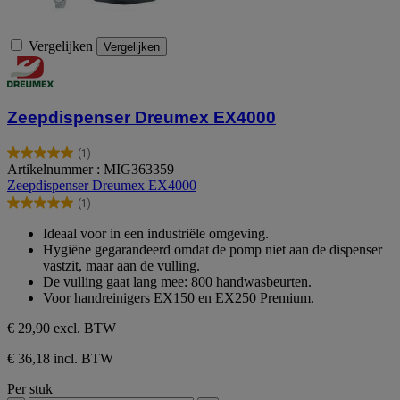
Vergelijken
Vergelijken
Zeepdispenser Dreumex EX4000
(1)
5.0
Artikelnummer : MIG363359
van
Zeepdispenser Dreumex EX4000
de
(1)
5
5.0
sterren.
van
Ideaal voor in een industriële omgeving.
1
de
Hygiëne gegarandeerd omdat de pomp niet aan de dispenser
beoordeling
5
vastzit, maar aan de vulling.
sterren.
De vulling gaat lang mee: 800 handwasbeurten.
1
Voor handreinigers EX150 en EX250 Premium.
beoordeling
€ 29,90
excl. BTW
€ 36,18 incl. BTW
Per stuk