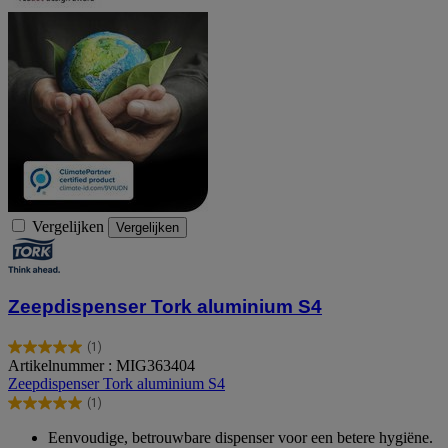
Vergelijken
Vergelijken
Zeepdispenser Tork aluminium S4
(1)
5.0
Artikelnummer : MIG363404
van
Zeepdispenser Tork aluminium S4
de
(1)
5
5.0
sterren.
van
Eenvoudige, betrouwbare dispenser voor een betere hygiëne.
1
de