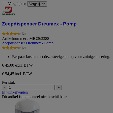
Vergelijken
Vergelijken
Zeepdispenser Dreumex - Pomp
(2)
4.5
Artikelnummer : MIG363388
van
Zeepdispenser Dreumex - Pomp
de
(2)
5
4.5
sterren.
van
Bespaar kosten met deze stevige pomp voor zuinige dosering.
2
de
beoordelingen
5
€ 45,00
excl. BTW
sterren.
2
€ 54,45 incl. BTW
beoordelingen
Per stuk
-
+
In winkelwagen
Dit artikel is momenteel niet beschikbaar