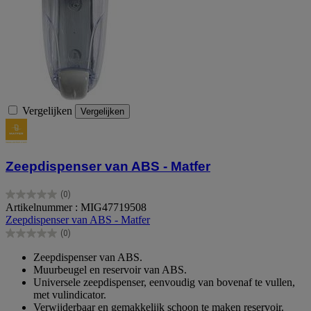
Vergelijken
Vergelijken
Zeepdispenser van ABS - Matfer
(0)
0.0
Artikelnummer : MIG47719508
van
Zeepdispenser van ABS - Matfer
de
(0)
5
0.0
sterren.
van
Zeepdispenser van ABS.
de
Muurbeugel en reservoir van ABS.
5
Universele zeepdispenser, eenvoudig van bovenaf te vullen,
sterren.
met vulindicator.
Verwijderbaar en gemakkelijk schoon te maken reservoir.