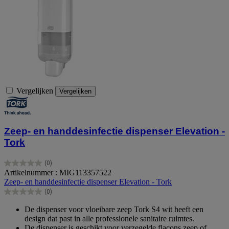
Vergelijken
Vergelijken
Zeep- en handdesinfectie dispenser Elevation -
Tork
(0)
0.0
Artikelnummer : MIG113357522
van
Zeep- en handdesinfectie dispenser Elevation - Tork
de
(0)
5
0.0
sterren.
van
De dispenser voor vloeibare zeep Tork S4 wit heeft een
de
design dat past in alle professionele sanitaire ruimtes.
5
De dispenser is geschikt voor verzegelde flacons zeep of