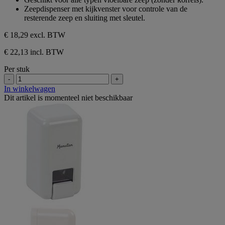
sterren.
Zeepdispenser met kijkvenster voor controle van de
2
resterende zeep en sluiting met sleutel.
beoordelingen
€ 18,29
excl. BTW
€ 22,13 incl. BTW
Per stuk
-
+
In winkelwagen
Dit artikel is momenteel niet beschikbaar