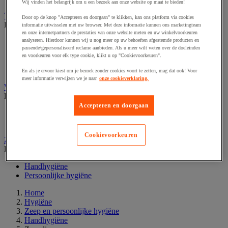
Wij vinden het belangrijk om u een bezoek aan onze website op maat te bieden!
Toiletpapier en tissues
Door op de knop "Accepteren en doorgaan" te klikken, kan ons platform via cookies
Bekijk de hele productgroep
informatie uitwisselen met uw browser. Met deze informatie kunnen ons marketingteam
en onze internetpartners de prestaties van onze website meten en uw winkelvoorkeuren
analyseren. Hierdoor kunnen wij u nog meer op uw behoeften afgestemde producten en
Doos tissues
passende/gepersonaliseerd reclame aanbieden. Als u meer wilt weten over de doeleinden
Jumbo toiletpapier
en voorkeuren voor elk type cookie, klikt u op "Cookievoorkeuren".
Toiletpapier
Toiletpapierdispenser
En als je ervoor kiest om je bezoek zonder cookies voort te zetten, mag dat ook! Voor
meer informatie verwijzen we je naar
onze cookieverklaring.
Wasgoedwagen en linnenkast
Bekijk de hele productgroep
Accepteren en doorgaan
Wasgoedwagen
Waszak en accessoires
Cookievoorkeuren
Zeep en persoonlijke hygiëne
Bekijk de hele productgroep
Handhygiëne
Persoonlijke hygiëne
Home
Hygiëne
Zeep en persoonlijke hygiëne
Handhygiëne