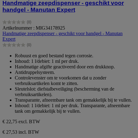
Handmatige zeepdispenser - geschikt voor
handgel - Manutan Expert
(0)
0.0
Artikelnummer : MIG34178925
van
Handmatige zeepdispenser - geschikt voor handgel - Manutan
de
Expert
5
(0)
sterren.
0.0
van
Robuust en goed bestand tegen corrosie.
de
Inhoud: 1 l/debiet: 1 ml per druk.
5
Handmatige afgifte geactiveerd door een drukknop.
sterren.
Antidruppelsysteem.
Controlevenster om te voorkomen dat u zonder
verbruiksartikelen komt te zitten.
Sleutelslot: diefstalbeveiliging (bescherming van de
verbruiksartikelen).
Transparante, afneembare tank om gemakkelijk bij te vullen.
Inhoud: 1 l/debiet: 1 ml per druk. Transparante, afneembare
tank om gemakkelijk bij te vullen.
€ 22,75
excl. BTW
€ 27,53 incl. BTW