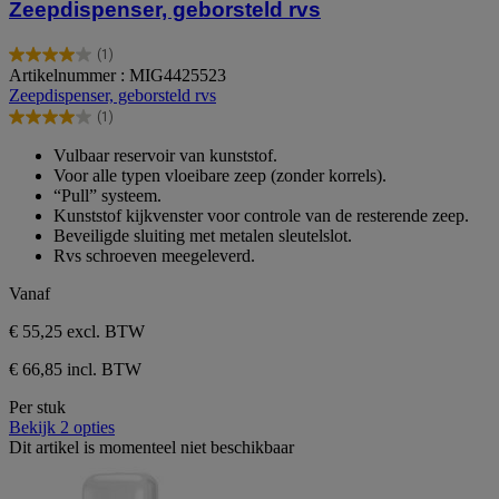
Zeepdispenser, geborsteld rvs
(1)
4.0
Artikelnummer : MIG4425523
van
Zeepdispenser, geborsteld rvs
de
(1)
5
4.0
sterren.
van
Vulbaar reservoir van kunststof.
1
de
Voor alle typen vloeibare zeep (zonder korrels).
beoordeling
5
“Pull” systeem.
sterren.
Kunststof kijkvenster voor controle van de resterende zeep.
1
Beveiligde sluiting met metalen sleutelslot.
beoordeling
Rvs schroeven meegeleverd.
Vanaf
€ 55,25
excl. BTW
€ 66,85 incl. BTW
Per stuk
Bekijk 2 opties
Dit artikel is momenteel niet beschikbaar