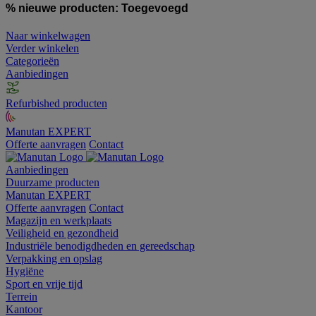
% nieuwe producten:
Toegevoegd
Naar winkelwagen
Verder winkelen
Categorieën
Aanbiedingen
Refurbished producten
Manutan EXPERT
Offerte aanvragen
Contact
Aanbiedingen
Duurzame producten
Manutan EXPERT
Offerte aanvragen
Contact
Magazijn en werkplaats
Veiligheid en gezondheid
Industriële benodigdheden en gereedschap
Verpakking en opslag
Hygiëne
Sport en vrije tijd
Terrein
Kantoor