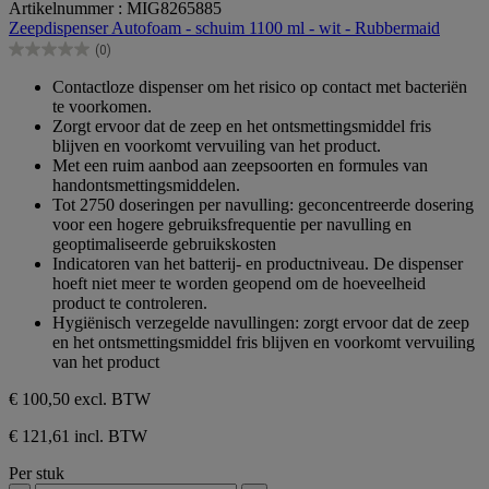
Artikelnummer : MIG8265885
van
Zeepdispenser Autofoam - schuim 1100 ml - wit - Rubbermaid
de
(0)
5
0.0
sterren.
van
Contactloze dispenser om het risico op contact met bacteriën
de
te voorkomen.
5
Zorgt ervoor dat de zeep en het ontsmettingsmiddel fris
sterren.
blijven en voorkomt vervuiling van het product.
Met een ruim aanbod aan zeepsoorten en formules van
handontsmettingsmiddelen.
Tot 2750 doseringen per navulling: geconcentreerde dosering
voor een hogere gebruiksfrequentie per navulling en
geoptimaliseerde gebruikskosten
Indicatoren van het batterij- en productniveau. De dispenser
hoeft niet meer te worden geopend om de hoeveelheid
product te controleren.
Hygiënisch verzegelde navullingen: zorgt ervoor dat de zeep
en het ontsmettingsmiddel fris blijven en voorkomt vervuiling
van het product
€ 100,50
excl. BTW
€ 121,61 incl. BTW
Per stuk