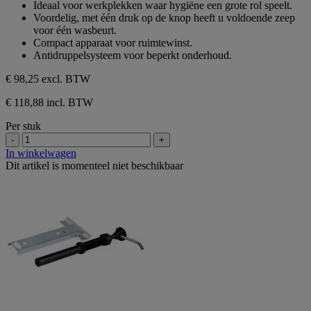
Ideaal voor werkplekken waar hygiëne een grote rol speelt.
beoordeling
5
Voordelig, met één druk op de knop heeft u voldoende zeep
sterren.
voor één wasbeurt.
1
Compact apparaat voor ruimtewinst.
beoordeling
Antidruppelsysteem voor beperkt onderhoud.
€ 98,25
excl. BTW
€ 118,88 incl. BTW
Per stuk
-
+
In winkelwagen
Dit artikel is momenteel niet beschikbaar