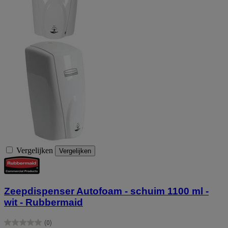
Vergelijken
Vergelijken
Zeepdispenser Autofoam - schuim 1100 ml -
wit - Rubbermaid
(0)
0.0