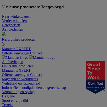
% nieuwe producten:
Toegevoegd
Naar winkelwagen
Verder winkelen
Categorieën
Aanbiedingen
Refurbished producten
Manutan EXPERT
Offerte aanvragen
Contact
Aanbiedingen
Duurzame producten
Manutan EXPERT
Offerte aanvragen
Contact
Magazijn en werkplaats
Veiligheid en gezondheid
Industriële benodigdheden en gereedschap
NOV 2025-NOV 2026
NL
Verpakking en opslag
Hygiëne
Sport en vrije tijd
Terrein