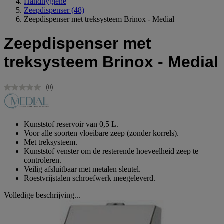
Handhygiëne
Zeepdispenser
(48)
Zeepdispenser met treksysteem Brinox - Medial
Zeepdispenser met
treksysteem Brinox - Medial
(0)
Geen
scorewaarde.
Dezelfde
paginalink.
Kunststof reservoir van 0,5 L.
Voor alle soorten vloeibare zeep (zonder korrels).
Met treksysteem.
Kunststof venster om de resterende hoeveelheid zeep te
controleren.
Veilig afsluitbaar met metalen sleutel.
Roestvrijstalen schroefwerk meegeleverd.
Volledige beschrijving...