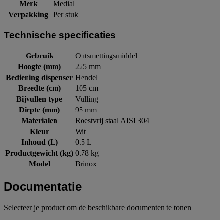
Merk
Medial
Verpakking
Per stuk
Technische specificaties
Gebruik
Ontsmettingsmiddel
Hoogte (mm)
225 mm
Bediening dispenser
Hendel
Breedte (cm)
105 cm
Bijvullen type
Vulling
Diepte (mm)
95 mm
Materialen
Roestvrij staal AISI 304
Kleur
Wit
Inhoud (L)
0.5 L
Productgewicht (kg)
0.78 kg
Model
Brinox
Documentatie
Selecteer je product om de beschikbare documenten te tonen