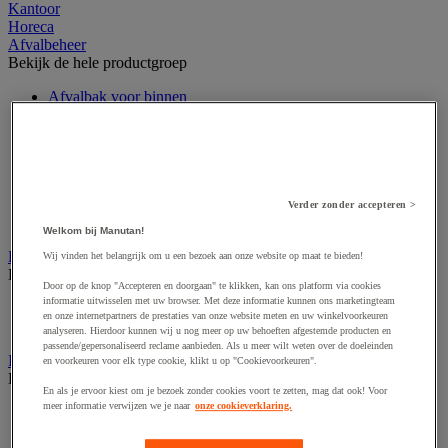
Kantoor
Horeca
Afvalbeheer
Bekijk de hele productgroep
Afvalbak voor binnen
Afvalbak voor binnen en buiten
Afvalzak
Afvalzakhouder
Asbak en as/afvalbak
Big bag
Overslag container
Verder zonder accepteren >
Sorteerbak en buitencontainer
Welkom bij Manutan!
Handdoeken en handdoekdispenser
Wij vinden het belangrijk om u een bezoek aan onze website op maat te bieden!
Bekijk de hele productgroep
Door op de knop "Accepteren en doorgaan" te klikken, kan ons platform via cookies
informatie uitwisselen met uw browser. Met deze informatie kunnen ons marketingteam
Handdoek gevouwen en rollen
en onze internetpartners de prestaties van onze website meten en uw winkelvoorkeuren
Handdoekdispenser en toebehoren
analyseren. Hierdoor kunnen wij u nog meer op uw behoeften afgestemde producten en
passende/gepersonaliseerd reclame aanbieden. Als u meer wilt weten over de doeleinden
Industrieel reinigen
en voorkeuren voor elk type cookie, klikt u op "Cookievoorkeuren".
Bekijk de hele productgroep
En als je ervoor kiest om je bezoek zonder cookies voort te zetten, mag dat ook! Voor
meer informatie verwijzen we je naar
onze cookieverklaring.
Dispenser voor industrieel poetspapier
Industriële poetsrollen