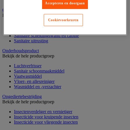
Nonwoven en textiel doeken
Accepteren en doorgaan
Onderdelen voor sanitair, douche en badkamer
Bekijk de hele productgroep
Cookievoorkeuren
Douche apparatuur
Onderdelen voor badkamer
Sanitaire scheidingswand en cabine
Sanitaire uitrusting
Onderhoudsproduct
Bekijk de hele productgroep
Luchtverfrisser
Sanitair schoonmaakmiddel
Vaatwasmiddel
Vloer- en allesreiniger
Wasmiddel en -verzachter
Ongediertebestrijding
Bekijk de hele productgroep
Insectenverdelger en vernietiger
Insecticide voor kruipende insecten
Insecticide voor vliegende insecten