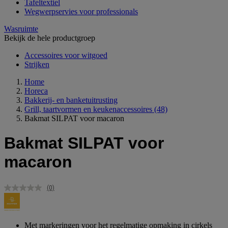
Tafeltextiel
Wegwerpservies voor professionals
Wasruimte
Bekijk de hele productgroep
Accessoires voor witgoed
Strijken
Home
Horeca
Bakkerij- en banketuitrusting
Grill, taartvormen en keukenaccessoires
(48)
Bakmat SILPAT voor macaron
Bakmat SILPAT voor
macaron
(0)
Geen
scorewaarde.
Dezelfde
paginalink.
Met markeringen voor het regelmatige opmaking in cirkels