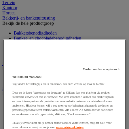
Terrein
Kantoor
Horeca
Bakkerij- en banketuitrusting
Bekijk de hele productgroep
Bakkersbenodigdheden
Banket- en chocoladebenodigdheden
Doseerschep en -lepel
Grill, taartvormen en keukenaccessoires
Voedseldecoratie
Decoratie voor horeca
Bekijk de hele productgroep
Verder zonder accepteren >
Welkom bij Manutan!
Verlichting
Wij vinden het belangrijk om u een bezoek aan onze website op maat te bieden!
Eten en drinken
Door op de knop "Accepteren en doorgaan" te klikken, kan ons platform via cookies
Bekijk de hele productgroep
informatie uitwisselen met uw browser. Met deze informatie kunnen ons marketingteam
en onze internetpartners de prestaties van onze website meten en uw winkelvoorkeuren
Frisdrank, ijsthee en fruitsap
analyseren. Hierdoor kunnen wij u nog meer op uw behoeften afgestemde producten en
Koffie
passende/gepersonaliseerd reclame aanbieden. Als u meer wilt weten over de doeleinden
Soep
en voorkeuren voor elk type cookie, klikt u op "Cookievoorkeuren".
Suiker en roerstaafjes
En als je ervoor kiest om je bezoek zonder cookies voort te zetten, mag dat ook! Voor
Thee
meer informatie verwijzen we je naar
onze cookieverklaring.