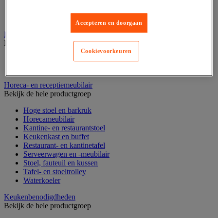
Water
Zoete koek
Zoetwaren en chocolade
Accepteren en doorgaan
Horeca benodigdheden
Bekijk de hele productgroep
Cookievoorkeuren
Keukenmeubilair
Keukenuitrusting
Horeca- en receptiemeubilair
Bekijk de hele productgroep
Hoge stoel en barkruk
Horecameubilair
Kantine- en restaurantstoel
Keukenkast en buffet
Restaurant- en kantinetafel
Serveerwagen en -meubilair
Stoel, fauteuil en kussen
Tafel- en stoeltrolley
Waterkoeler
Keukenbenodigdheden
Bekijk de hele productgroep