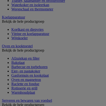
Toaster, salamander en broodrooster
Waterkoker en isoleerkan
Weegschaal en thermometer
Koelapparatuur
Bekijk de hele productgroep
Koelkast en diepvries
Vitrine en koelapparatuur
Wijnkoeler
Oven en kooktoestel
Bekijk de hele productgroep
Afzuigkap en filter
Bakplaat
Barbecue en toebehoren
Eier- en pastakoker
Gasformuis en kookplaat
Oven en magnetron
Raclette en fondue
Rotisserie en grill
Warmhoudplaat
Serveren en bewaren van voedsel
Bekijk de hele productgroep