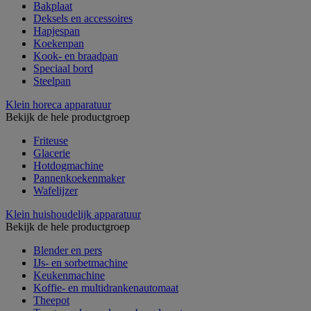
Bakplaat
Deksels en accessoires
Hapjespan
Koekenpan
Kook- en braadpan
Speciaal bord
Steelpan
Klein horeca apparatuur
Bekijk de hele productgroep
Friteuse
Glacerie
Hotdogmachine
Pannenkoekenmaker
Wafelijzer
Klein huishoudelijk apparatuur
Bekijk de hele productgroep
Blender en pers
IJs- en sorbetmachine
Keukenmachine
Koffie- en multidrankenautomaat
Theepot