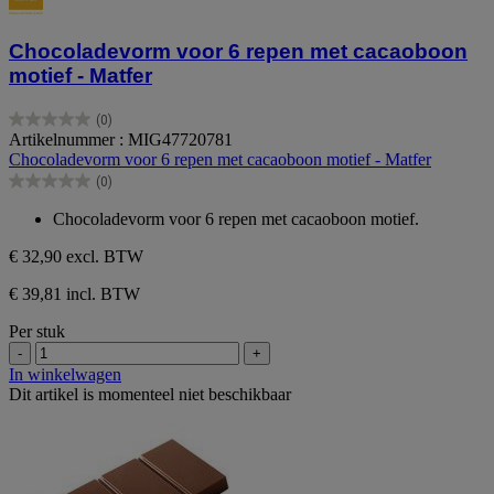
Chocoladevorm voor 6 repen met cacaoboon
motief - Matfer
(0)
0.0
Artikelnummer : MIG47720781
van
Chocoladevorm voor 6 repen met cacaoboon motief - Matfer
de
(0)
5
0.0
sterren.
van
Chocoladevorm voor 6 repen met cacaoboon motief.
de
5
€ 32,90
excl. BTW
sterren.
€ 39,81 incl. BTW
Per stuk
-
+
In winkelwagen
Dit artikel is momenteel niet beschikbaar