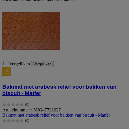
Vergelijken
Vergelijken
Bakmat met arabesk reliëf voor bakken van
biscuit - Matfer
(0)
0.0
Artikelnummer : MIG47721027
van
Bakmat met arabesk reliëf voor bakken van biscuit - Matfer
de
(0)
5
0.0
sterren.
van