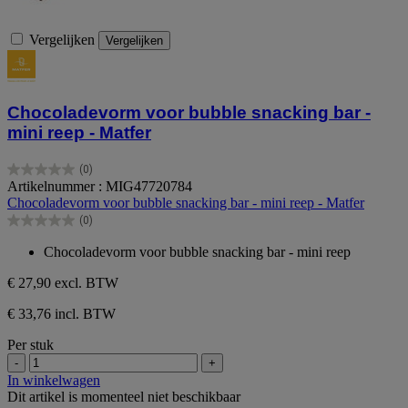
Vergelijken
Vergelijken
Chocoladevorm voor bubble snacking bar -
mini reep - Matfer
(0)
0.0
Artikelnummer : MIG47720784
van
Chocoladevorm voor bubble snacking bar - mini reep - Matfer
de
(0)
5
0.0
sterren.
van
Chocoladevorm voor bubble snacking bar - mini reep
de
5
€ 27,90
excl. BTW
sterren.
€ 33,76 incl. BTW
Per stuk
-
+
In winkelwagen
Dit artikel is momenteel niet beschikbaar