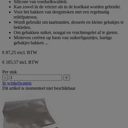
Silicone van voedselkwaliteit.
de
Kan zowel in de vriezer als in de koelkast worden gebruikt.
5
Voor het bakken van deegstroken met een regelmatig
sterren.
reliëfpatroon.
Wordt gebruikt om taartranden, desserts en kleine gebakjes te
bekleden.
Om gebakken suiker, nougat en vruchtengelei af te gieten.
Motieven creëren op basis van suikerfiguurtjes, hartige
gebakjes bakken ...
€ 87,25
excl. BTW
€ 105,57 incl. BTW
Per stuk
-
+
In winkelwagen
Dit artikel is momenteel niet beschikbaar