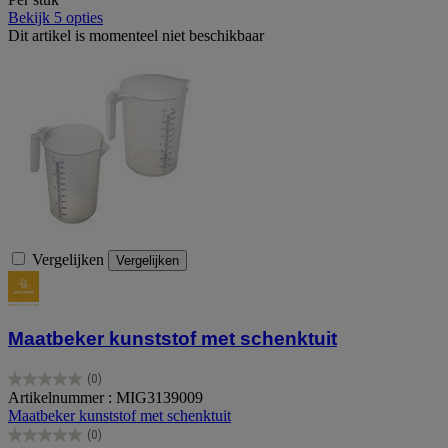
Bekijk 5 opties
Dit artikel is momenteel niet beschikbaar
Vergelijken
Vergelijken
Maatbeker kunststof met schenktuit
(0)
0.0
Artikelnummer : MIG3139009
van
Maatbeker kunststof met schenktuit
de
(0)
5
0.0