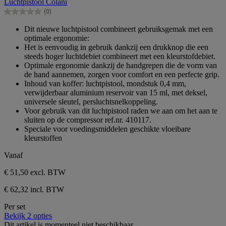
Luchtpistool Colani
de
(0)
5
0.0
sterren.
van
Dit nieuwe luchtpistool combineert gebruiksgemak met een
de
optimale ergonomie:
5
Het is eenvoudig in gebruik dankzij een drukknop die een
sterren.
steeds hoger luchtdebiet combineert met een kleurstofdebiet.
Optimale ergonomie dankzij de handgrepen die de vorm van
de hand aannemen, zorgen voor comfort en een perfecte grip.
Inhoud van koffer: luchtpistool, mondstuk 0,4 mm,
verwijderbaar aluminium reservoir van 15 ml, met deksel,
universele sleutel, persluchtsnelkoppeling.
Voor gebruik van dit luchtpistool raden we aan om het aan te
sluiten op de compressor ref.nr. 410117.
Speciale voor voedingsmiddelen geschikte vloeibare
kleurstoffen
Vanaf
€ 51,50
excl. BTW
€ 62,32 incl. BTW
Per set
Bekijk 2 opties
Dit artikel is momenteel niet beschikbaar