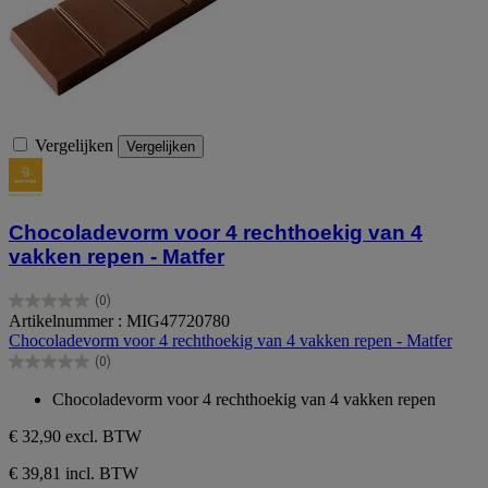
Vergelijken
Vergelijken
Chocoladevorm voor 4 rechthoekig van 4
vakken repen - Matfer
(0)
0.0
Artikelnummer : MIG47720780
van
Chocoladevorm voor 4 rechthoekig van 4 vakken repen - Matfer
de
(0)
5
0.0
sterren.
van
Chocoladevorm voor 4 rechthoekig van 4 vakken repen
de
5
€ 32,90
excl. BTW
sterren.
€ 39,81 incl. BTW