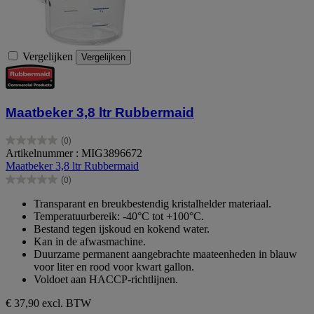
Vergelijken
Vergelijken
Maatbeker 3,8 ltr Rubbermaid
(0)
0.0
Artikelnummer : MIG3896672
van
Maatbeker 3,8 ltr Rubbermaid
de
(0)
5
0.0
sterren.
van
Transparant en breukbestendig kristalhelder materiaal.
de
Temperatuurbereik: -40°C tot +100°C.
5
Bestand tegen ijskoud en kokend water.
sterren.
Kan in de afwasmachine.
Duurzame permanent aangebrachte maateenheden in blauw
voor liter en rood voor kwart gallon.
Voldoet aan HACCP-richtlijnen.
€ 37,90
excl. BTW