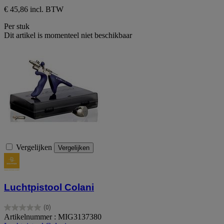
€ 45,86 incl. BTW
Per stuk
Dit artikel is momenteel niet beschikbaar
Vergelijken
Vergelijken
Luchtpistool Colani
(0)
0.0
Artikelnummer : MIG3137380
van