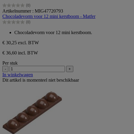
(0)
0.0
Artikelnummer : MIG47720793
van
Chocoladevorm voor 12 mini kerstboom - Matfer
de
(0)
5
0.0
sterren.
van
Chocoladevorm voor 12 mini kerstboom.
de
5
€ 30,25
excl. BTW
sterren.
€ 36,60 incl. BTW
Per stuk
-
+
In winkelwagen
Dit artikel is momenteel niet beschikbaar