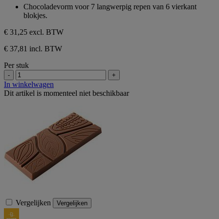
van
Chocoladevorm voor 7 langwerpig repen van 6 vierkant
de
blokjes.
5
sterren.
€ 31,25
excl. BTW
€ 37,81 incl. BTW
Per stuk
-
+
In winkelwagen
Dit artikel is momenteel niet beschikbaar
Vergelijken
Vergelijken