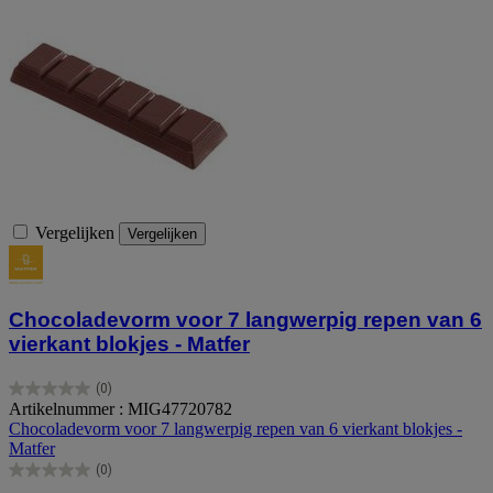
Vergelijken
Vergelijken
Chocoladevorm voor 7 langwerpig repen van 6
vierkant blokjes - Matfer
(0)
0.0
Artikelnummer : MIG47720782
van
Chocoladevorm voor 7 langwerpig repen van 6 vierkant blokjes -
de
Matfer
5
(0)
sterren.
0.0