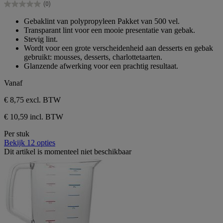
(0)
5
0.0
sterren.
van
Gebaklint van polypropyleen Pakket van 500 vel.
de
Transparant lint voor een mooie presentatie van gebak.
5
Stevig lint.
sterren.
Wordt voor een grote verscheidenheid aan desserts en gebak
gebruikt: mousses, desserts, charlottetaarten.
Glanzende afwerking voor een prachtig resultaat.
Vanaf
€ 8,75
excl. BTW
€ 10,59 incl. BTW
Per stuk
Bekijk 12 opties
Dit artikel is momenteel niet beschikbaar