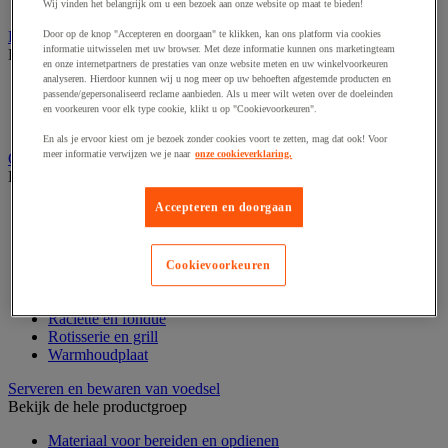
Weegschaal en thermometer
Wij vinden het belangrijk om u een bezoek aan onze website op maat te bieden!
Koelapparatuur
Door op de knop "Accepteren en doorgaan" te klikken, kan ons platform via cookies
informatie uitwisselen met uw browser. Met deze informatie kunnen ons marketingteam
Bekijk de hele productgroep
en onze internetpartners de prestaties van onze website meten en uw winkelvoorkeuren
analyseren. Hierdoor kunnen wij u nog meer op uw behoeften afgestemde producten en
Koelkast en diepvries
passende/gepersonaliseerd reclame aanbieden. Als u meer wilt weten over de doeleinden
Vitrine en koelapparatuur
en voorkeuren voor elk type cookie, klikt u op "Cookievoorkeuren".
Wijnkoeler
En als je ervoor kiest om je bezoek zonder cookies voort te zetten, mag dat ook! Voor
meer informatie verwijzen we je naar
onze cookieverklaring.
Oven en kooktoestel
Bekijk de hele productgroep
Accepteren en doorgaan
Afzuigkap en filter
Bakplaat
Barbecue en toebehoren
Eier- en pastakoker
Cookievoorkeuren
Gasformuis en kookplaat
Oven en magnetron
Raclette en fondue
Rotisserie en grill
Warmhoudplaat
Serveren en bewaren van voedsel
Bekijk de hele productgroep
Materiaal voor bereiden en opdienen