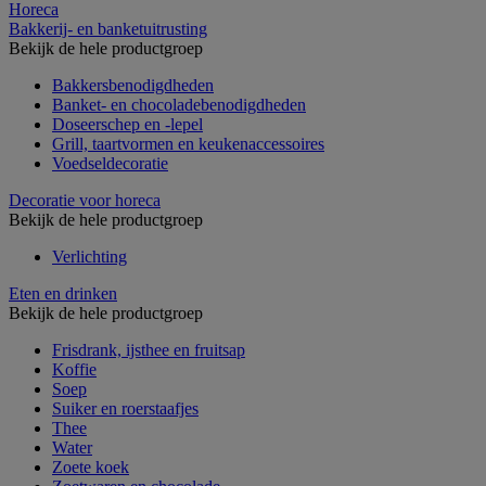
Horeca
Bakkerij- en banketuitrusting
Bekijk de hele productgroep
Bakkersbenodigdheden
Banket- en chocoladebenodigdheden
Doseerschep en -lepel
Grill, taartvormen en keukenaccessoires
Voedseldecoratie
Decoratie voor horeca
Bekijk de hele productgroep
Verlichting
Eten en drinken
Bekijk de hele productgroep
Frisdrank, ijsthee en fruitsap
Koffie
Soep
Suiker en roerstaafjes
Thee
Water
Zoete koek