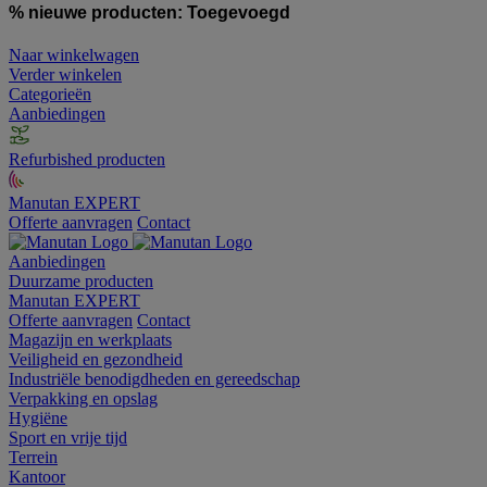
% nieuwe producten:
Toegevoegd
Naar winkelwagen
Verder winkelen
Categorieën
Aanbiedingen
Refurbished producten
Manutan EXPERT
Offerte aanvragen
Contact
Aanbiedingen
Duurzame producten
Manutan EXPERT
Offerte aanvragen
Contact
Magazijn en werkplaats
Veiligheid en gezondheid
Industriële benodigdheden en gereedschap
Verpakking en opslag
Hygiëne
Sport en vrije tijd
Terrein
Kantoor