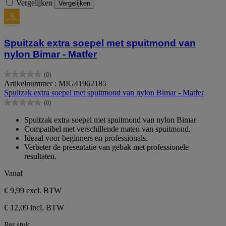
Vergelijken
Vergelijken
Spuitzak extra soepel met spuitmond van
nylon Bimar - Matfer
(0)
0.0
Artikelnummer : MIG41962185
van
Spuitzak extra soepel met spuitmond van nylon Bimar - Matfer
de
(0)
5
0.0
sterren.
van
Spuitzak extra soepel met spuitmond van nylon Bimar
de
Compatibel met verschillende maten van spuitmond.
5
Ideaal voor beginners en professionals.
sterren.
Verbeter de presentatie van gebak met professionele
resultaten.
Vanaf
€ 9,99
excl. BTW
€ 12,09 incl. BTW
Per stuk