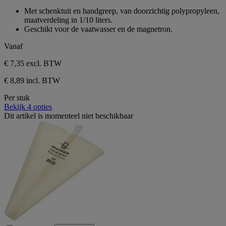
sterren.
van
Met schenktuit en handgreep, van doorzichtig polypropyleen,
de
maatverdeling in 1/10 liters.
5
Geschikt voor de vaatwasser en de magnetron.
sterren.
Vanaf
€ 7,35
excl. BTW
€ 8,89 incl. BTW
Per stuk
Bekijk 4 opties
Dit artikel is momenteel niet beschikbaar