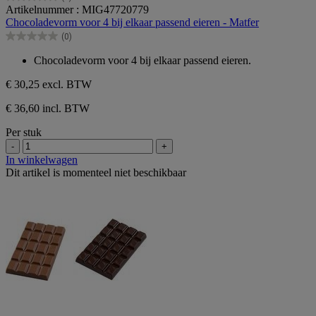
0.0
Artikelnummer : MIG47720779
van
Chocoladevorm voor 4 bij elkaar passend eieren - Matfer
de
(0)
5
0.0
sterren.
van
Chocoladevorm voor 4 bij elkaar passend eieren.
de
5
€ 30,25
excl. BTW
sterren.
€ 36,60 incl. BTW
Per stuk
-
+
In winkelwagen
Dit artikel is momenteel niet beschikbaar