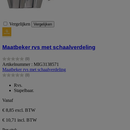
Vergelijken
Vergelijken
Maatbeker rvs met schaalverdeling
(0)
0.0
Artikelnummer : MIG3138571
van
Maatbeker rvs met schaalverdeling
de
(0)
5
0.0
sterren.
van
Rvs.
de
Stapelbaar.
5
sterren.
Vanaf
€ 8,85
excl. BTW
€ 10,71 incl. BTW
Per stuk