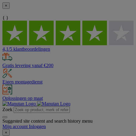
×
{ }
4,1/5 klantbeoordelingen
Gratis levering vanaf €200
Eigen montagedienst
Oplossingen op maat
Zoek
Suggested site content and search history menu
Mijn account
Inloggen
×