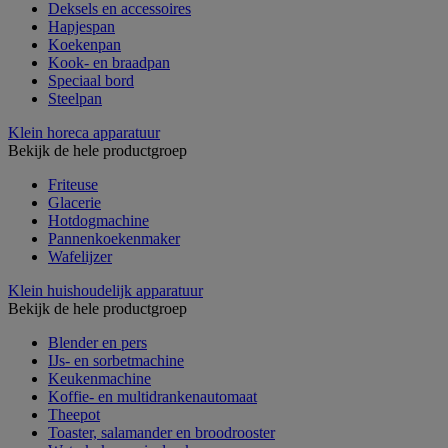
Deksels en accessoires
Hapjespan
Koekenpan
Kook- en braadpan
Speciaal bord
Steelpan
Klein horeca apparatuur
Bekijk de hele productgroep
Friteuse
Glacerie
Hotdogmachine
Pannenkoekenmaker
Wafelijzer
Klein huishoudelijk apparatuur
Bekijk de hele productgroep
Blender en pers
IJs- en sorbetmachine
Keukenmachine
Koffie- en multidrankenautomaat
Theepot
Toaster, salamander en broodrooster