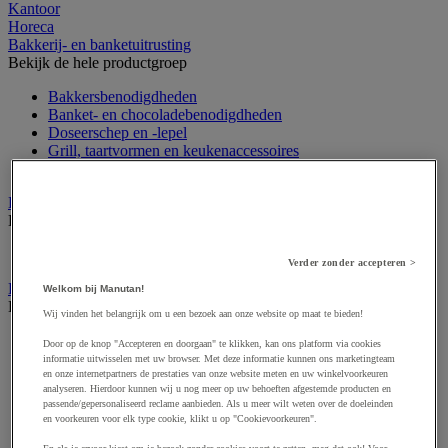
Kantoor
Horeca
Bakkerij- en banketuitrusting
Bekijk de hele productgroep
Bakkersbenodigdheden
Banket- en chocoladebenodigdheden
Doseerschep en -lepel
Grill, taartvormen en keukenaccessoires
Voedseldecoratie
Decoratie voor horeca
Bekijk de hele productgroep
Verlichting
Verder zonder accepteren >
Eten en drinken
Welkom bij Manutan!
Bekijk de hele productgroep
Wij vinden het belangrijk om u een bezoek aan onze website op maat te bieden!
Frisdrank, ijsthee en fruitsap
Door op de knop "Accepteren en doorgaan" te klikken, kan ons platform via cookies
Koffie
informatie uitwisselen met uw browser. Met deze informatie kunnen ons marketingteam
Soep
en onze internetpartners de prestaties van onze website meten en uw winkelvoorkeuren
analyseren. Hierdoor kunnen wij u nog meer op uw behoeften afgestemde producten en
Suiker en roerstaafjes
passende/gepersonaliseerd reclame aanbieden. Als u meer wilt weten over de doeleinden
Thee
en voorkeuren voor elk type cookie, klikt u op "Cookievoorkeuren".
Water