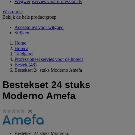
Wegwerpservies voor professionals
Wasruimte
Bekijk de hele productgroep
Accessoires voor witgoed
Strijken
Home
Horeca
Tafelgerei
Professioneel servies voor de horeca
Bestek
(48)
Bestekset 24 stuks Moderno Amefa
Bestekset 24 stuks
Moderno Amefa
(0)
Geen
scorewaarde.
Dezelfde
paginalink.
Bestekset 24 stuks Moderno: