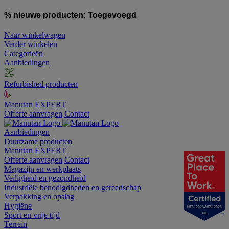
% nieuwe producten:
Toegevoegd
Naar winkelwagen
Verder winkelen
Categorieën
Aanbiedingen
Refurbished producten
Manutan EXPERT
Offerte aanvragen
Contact
Aanbiedingen
Duurzame producten
Manutan EXPERT
Offerte aanvragen
Contact
Magazijn en werkplaats
Veiligheid en gezondheid
Industriële benodigdheden en gereedschap
Verpakking en opslag
Hygiëne
NOV 2025-NOV 2026
Sport en vrije tijd
NL
Terrein