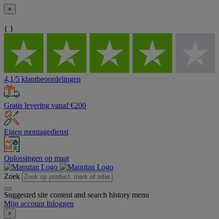
×
{ }
4,1/5 klantbeoordelingen
Gratis levering vanaf €200
Eigen montagedienst
Oplossingen op maat
Zoek
Suggested site content and search history menu
Mijn account
Inloggen
×