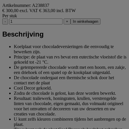
Artikelnummer: A238837
€ 300,00 excl. VAT
€ 363,00 incl. BTW
Per stuk
-
+
In winkelwagen
Beschrijving
Koelplaat voor chocoladeversieringen die eenvoudig te
bewerken zijn.
Principe: de plaat van rvs bevat een eutectische vloeistof die is
gekoeld tot -21 °C.
De getempereerde chocolade wordt met een hoorn, een zakje,
een driehoek of een spatel op de kookplaat uitgestald.
De chocolade ondergaat een thermische schok door het
contact met de plaat
Cool Decor gekoeld.
Zodra de chocolade is gelost, kan deze worden bewerkt.
Resultaat: traliewerk, honingraten, krullen, verstrengelde
linten van chocolade, eigen gemaakt, dus volmaakt origineel
voor het omvatten of decoreren van uw desserten en uw
creaties van chocolade.
U kunt zelfs kleuren combineren tijdens het aanbrengen op de
plaat.