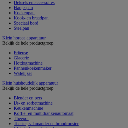
Deksels en accessoires
Hapjespan
Koekenpan
Kook- en braadpan
Speciaal bord
Steelpan
Klein horeca apparatuur
Bekijk de hele productgroep
Friteuse
Glacerie
Hotdogmachine
Pannenkoekenmaker
Wafelijzer
Klein huishoudelijk apparatuur
Bekijk de hele productgroep
Blender en pers
IJs- en sorbetmachine
Keukenmachine
Koffie- en multidrankenautomaat
Theepot
Toaster, salamander en broodrooster