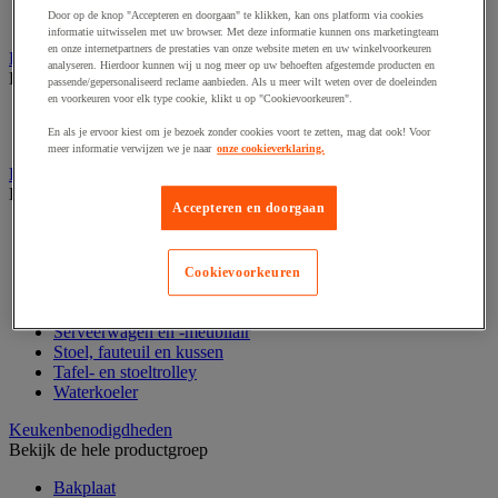
Zoete koek
Door op de knop "Accepteren en doorgaan" te klikken, kan ons platform via cookies
Zoetwaren en chocolade
informatie uitwisselen met uw browser. Met deze informatie kunnen ons marketingteam
en onze internetpartners de prestaties van onze website meten en uw winkelvoorkeuren
Horeca benodigdheden
analyseren. Hierdoor kunnen wij u nog meer op uw behoeften afgestemde producten en
Bekijk de hele productgroep
passende/gepersonaliseerd reclame aanbieden. Als u meer wilt weten over de doeleinden
en voorkeuren voor elk type cookie, klikt u op "Cookievoorkeuren".
Keukenmeubilair
En als je ervoor kiest om je bezoek zonder cookies voort te zetten, mag dat ook! Voor
Keukenuitrusting
meer informatie verwijzen we je naar
onze cookieverklaring.
Horeca- en receptiemeubilair
Bekijk de hele productgroep
Accepteren en doorgaan
Hoge stoel en barkruk
Horecameubilair
Kantine- en restaurantstoel
Cookievoorkeuren
Keukenkast en buffet
Restaurant- en kantinetafel
Serveerwagen en -meubilair
Stoel, fauteuil en kussen
Tafel- en stoeltrolley
Waterkoeler
Keukenbenodigdheden
Bekijk de hele productgroep
Bakplaat