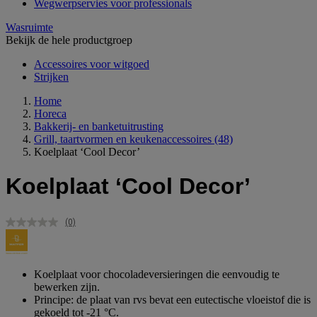
Wegwerpservies voor professionals
Wasruimte
Bekijk de hele productgroep
Accessoires voor witgoed
Strijken
Home
Horeca
Bakkerij- en banketuitrusting
Grill, taartvormen en keukenaccessoires
(48)
Koelplaat ‘Cool Decor’
Koelplaat ‘Cool Decor’
(0)
Geen
scorewaarde.
Dezelfde
paginalink.
Koelplaat voor chocoladeversieringen die eenvoudig te
bewerken zijn.
Principe: de plaat van rvs bevat een eutectische vloeistof die is
gekoeld tot -21 °C.