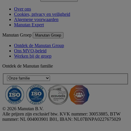
Over ons
Cookies, privacy en veiligheid
Algemene voorwaarden
Manutan Expert
Manutan Groep
Manutan Groep
Ontdek de Manutan Group
Ons MVO-beleid
Werken bij de groep
Ontdek de Manutan familie
© 2026 Manutan B.V.
Alle prijzen zijn exclusief btw. KVK nummer: 30053885, BTW
nummer: NL 004003901 B01, IBAN: NL07BNPA0227675029
Accessibility - some points not compliant