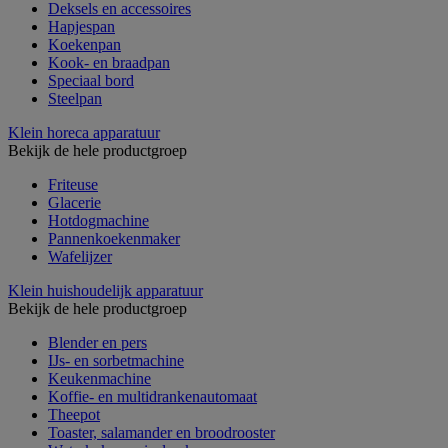
Deksels en accessoires
Hapjespan
Koekenpan
Kook- en braadpan
Speciaal bord
Steelpan
Klein horeca apparatuur
Bekijk de hele productgroep
Friteuse
Glacerie
Hotdogmachine
Pannenkoekenmaker
Wafelijzer
Klein huishoudelijk apparatuur
Bekijk de hele productgroep
Blender en pers
IJs- en sorbetmachine
Keukenmachine
Koffie- en multidrankenautomaat
Theepot
Toaster, salamander en broodrooster