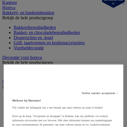
NOV 2025-NOV 2026
Kantoor
NL
Horeca
Bakkerij- en banketuitrusting
Bekijk de hele productgroep
Bakkersbenodigdheden
Banket- en chocoladebenodigdheden
Doseerschep en -lepel
Grill, taartvormen en keukenaccessoires
Voedseldecoratie
Decoratie voor horeca
Bekijk de hele productgroep
Verlichting
Eten en drinken
Bekijk de hele productgroep
Verder zonder accepteren >
Frisdrank, ijsthee en fruitsap
Welkom bij Manutan!
Koffie
Soep
Wij vinden het belangrijk om u een bezoek aan onze website op maat te bieden!
Suiker en roerstaafjes
Thee
Door op de knop "Accepteren en doorgaan" te klikken, kan ons platform via cookies
informatie uitwisselen met uw browser. Met deze informatie kunnen ons marketingteam
Water
en onze internetpartners de prestaties van onze website meten en uw winkelvoorkeuren