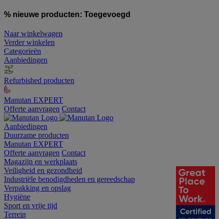
% nieuwe producten:
Toegevoegd
Naar winkelwagen
Verder winkelen
Categorieën
Aanbiedingen
Refurbished producten
Manutan EXPERT
Offerte aanvragen
Contact
Aanbiedingen
Duurzame producten
Manutan EXPERT
Offerte aanvragen
Contact
Magazijn en werkplaats
Veiligheid en gezondheid
Industriële benodigdheden en gereedschap
Verpakking en opslag
Hygiëne
Sport en vrije tijd
Terrein