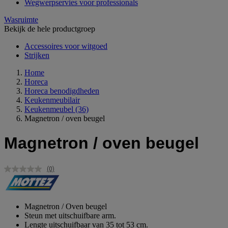
Wegwerpservies voor professionals
Wasruimte
Bekijk de hele productgroep
Accessoires voor witgoed
Strijken
Home
Horeca
Horeca benodigdheden
Keukenmeubilair
Keukenmeubel
(36)
Magnetron / oven beugel
Magnetron / oven beugel
(0)
Geen
scorewaarde.
Dezelfde
paginalink.
Magnetron / Oven beugel
Steun met uitschuifbare arm.
Lengte uitschuifbaar van 35 tot 53 cm.