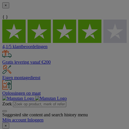
×
{ }
4,1/5 klantbeoordelingen
Gratis levering vanaf €200
Eigen montagedienst
Oplossingen op maat
Zoek
Suggested site content and search history menu
Mijn account
Inloggen
×