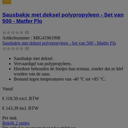
Sausbakje met deksel polypropyleen - Set van
500 - Matfer Flo
(0)
0.0
Artikelnummer : MIG41961998
van
Sausbakje met deksel polypropyleen - Set van 500 - Matfer Flo
de
(0)
5
0.0
sterren.
van
Sausbakje met deksel.
de
Vervaardigd van polypropyleen.
5
Hierdoor behouden de frietjes hun textuur, zonder dat ze klef
sterren.
worden van de saus.
Bestand tegen temperaturen van -40 °C tot +85 °C.
Vanaf
€ 118,50
excl. BTW
€ 143,39 incl. BTW
Per stuk
Bekijk 2 opties