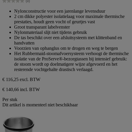
(0)
5
0.0
sterren.
van
Nylonconstructie voor een jarenlange levensduur
de
2 cm dikke polyester isolatielaag voor maximale thermische
5
prestaties, houdt geen vocht of geurtjes vast
sterren.
Groot transparant labelvenster
Nylonmateriaal slijt niet tijdens gebruik
De tas beschikt over een afsluitsysteem met klittenband en
handvatten
Voorzien van ophanglus om te drogen en weg te bergen
Het Rubbermaid-stoomafvoersysteem verhoogt de thermische
isolatie van de ProServe®-bezorgtassen bij intensief gebruik:
de stoom wordt op doelmatigere wijze afgevoerd en het
resterende vochtgehalte drastisch verlaagd.
€ 116,25
excl. BTW
€ 140,66 incl. BTW
Per stuk
Dit artikel is momenteel niet beschikbaar