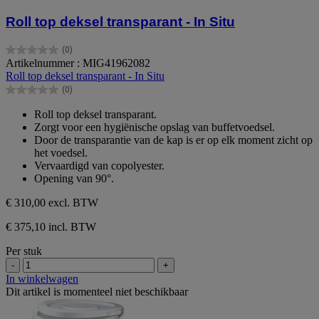
Roll top deksel transparant - In Situ
(0)
0.0
Artikelnummer : MIG41962082
van
Roll top deksel transparant - In Situ
de
(0)
5
0.0
sterren.
van
Roll top deksel transparant.
de
Zorgt voor een hygiënische opslag van buffetvoedsel.
5
Door de transparantie van de kap is er op elk moment zicht op
sterren.
het voedsel.
Vervaardigd van copolyester.
Opening van 90°.
€ 310,00
excl. BTW
€ 375,10 incl. BTW
Per stuk
-
+
In winkelwagen
Dit artikel is momenteel niet beschikbaar