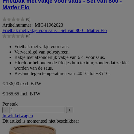
Frietbak met vakje voor saus - Set van 800 -
Matfer Flo
(0)
0.0
Artikelnummer : MIG41962023
van
Frietbak met vakje voor saus - Set van 800 - Matfer Flo
de
(0)
5
0.0
sterren.
van
Frietbak met vakje voor saus.
de
Vervaardigd van polystyreen.
5
Bakje met afzonderlijk vakje van 6 cl voor saus.
sterren.
Hierdoor behouden de frietjes hun textuur, zonder dat ze klef
worden van de saus.
Bestand tegen temperaturen van -40 °C tot +85 °C.
€ 136,90
excl. BTW
€ 165,65 incl. BTW
Per stuk
-
+
In winkelwagen
Dit artikel is momenteel niet beschikbaar