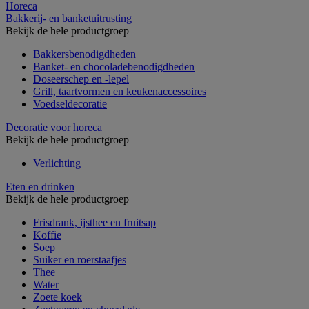
Horeca
Bakkerij- en banketuitrusting
Bekijk de hele productgroep
Bakkersbenodigdheden
Banket- en chocoladebenodigdheden
Doseerschep en -lepel
Grill, taartvormen en keukenaccessoires
Voedseldecoratie
Decoratie voor horeca
Bekijk de hele productgroep
Verlichting
Eten en drinken
Bekijk de hele productgroep
Frisdrank, ijsthee en fruitsap
Koffie
Soep
Suiker en roerstaafjes
Thee
Water
Zoete koek