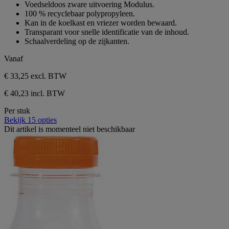
van
Voedseldoos zware uitvoering Modulus.
de
100 % recyclebaar polypropyleen.
5
Kan in de koelkast en vriezer worden bewaard.
sterren.
Transparant voor snelle identificatie van de inhoud.
Schaalverdeling op de zijkanten.
Vanaf
€ 33,25
excl. BTW
€ 40,23 incl. BTW
Per stuk
Bekijk 15 opties
Dit artikel is momenteel niet beschikbaar