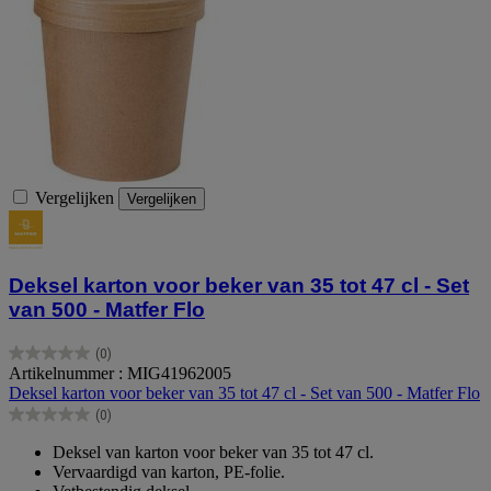
Vergelijken
Vergelijken
Deksel karton voor beker van 35 tot 47 cl - Set
van 500 - Matfer Flo
(0)
0.0
Artikelnummer : MIG41962005
van
Deksel karton voor beker van 35 tot 47 cl - Set van 500 - Matfer Flo
de
(0)
5
0.0
sterren.
van
Deksel van karton voor beker van 35 tot 47 cl.
de
Vervaardigd van karton, PE-folie.
5