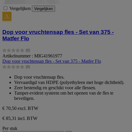
Vergelijken
Vergelijken
Dop voor vruchtensap fles - Set van 375 -
Matfer Flo
(0)
0.0
Artikelnummer : MIG41961977
van
Dop voor vruchtensap fles - Set van 375 - Matfer Flo
de
(0)
5
0.0
sterren.
van
Dop voor vruchtensap fles.
de
Vervaardigd van HDPE (polyethyleen met hoge dichtheid).
5
Zeer bestendig en geschikt voor alle flessen.
sterren.
Tamper-evident systeem om het openen van de fles te
beveiligen.
€ 70,50
excl. BTW
€ 85,31 incl. BTW
Per stuk