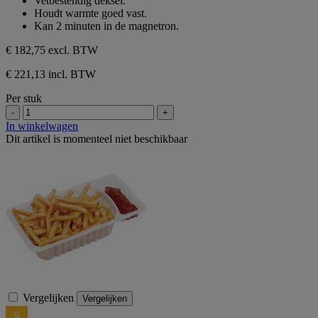
Vetbestendig deksel.
sterren.
Houdt warmte goed vast.
Kan 2 minuten in de magnetron.
€ 182,75
excl. BTW
€ 221,13 incl. BTW
Per stuk
-
+
In winkelwagen
Dit artikel is momenteel niet beschikbaar
Vergelijken
Vergelijken