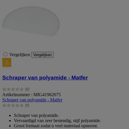
Vergelijken
Vergelijken
Schraper van polyamide - Matfer
(0)
0.0
Artikelnummer : MIG41962075
van
Schraper van polyamide - Matfer
de
(0)
5
0.0
sterren.
van
Schraper van polyamide.
de
Vervaardigd van zeer bestendig, stijf polyamide.
5
Groot formaat zodat u veel materiaal opneemt.
sterren.