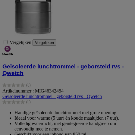
Vergelijken
Vergelijken
Geïsoleerde lunchtrommel - geborsteld rvs -
Qwetch
(0)
0.0
Artikelnummer : MIG46342454
van
Geïsoleerde lunchtrommel - geborsteld rvs - Qwetch
de
(0)
5
0.0
sterren.
van
Handige geïsoleerde lunchtrommel met grote opening.
de
Ideaal voor warme (5 uur) én koude maaltijden (7 uur).
5
Volledig waterdicht, met geïntegreerde handgreep om
sterren.
eenvoudig mee te nemen.
Geschikt voor een inhoud van 850 ml.