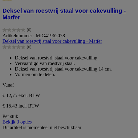
Deksel van roestvrij staal voor cakevulling -
Matfer
(0)
0.0
Artikelnummer : MIG41962078
van
Deksel van roestvrij staal voor cakevulling - Matfer
de
(0)
5
0.0
sterren.
van
Deksel van roestvrij staal voor cakevulling.
de
Vervaardigd van roestvrij staal.
5
Deksel van roestvrij staal voor cakevulling 14 cm.
sterren.
Vormen om te delen.
Vanaf
€ 12,75
excl. BTW
€ 15,43 incl. BTW
Per stuk
Bekijk 3 opties
Dit artikel is momenteel niet beschikbaar