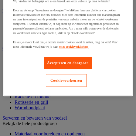
Weegschaal en thermometer
Wij vinden het belangrijk om u een bezoek aan onze website op maat te bieden!
Koelapparatuur
Door op de knop "Accepteren en doorgaan" te klikken, kan ons platform via cookies
informatie uitwisselen met uw browser. Met deze informatie kunnen ons marketingteam
Bekijk de hele productgroep
en onze internetpartners de prestaties van onze website meten en uw winkelvoorkeuren
analyseren. Hierdoor kunnen wij u nog meer op uw behoeften afgestemde producten en
Koelkast en diepvries
passende/gepersonaliseerd reclame aanbieden. Als u meer wilt weten over de doeleinden
Vitrine en koelapparatuur
en voorkeuren voor elk type cookie, klikt u op "Cookievoorkeuren".
Wijnkoeler
En als je ervoor kiest om je bezoek zonder cookies voort te zetten, mag dat ook! Voor
meer informatie verwijzen we je naar
onze cookieverklaring.
Oven en kooktoestel
Bekijk de hele productgroep
Accepteren en doorgaan
Afzuigkap en filter
Bakplaat
Barbecue en toebehoren
Eier- en pastakoker
Cookievoorkeuren
Gasformuis en kookplaat
Oven en magnetron
Raclette en fondue
Rotisserie en grill
Warmhoudplaat
Serveren en bewaren van voedsel
Bekijk de hele productgroep
Materiaal voor bereiden en opdienen