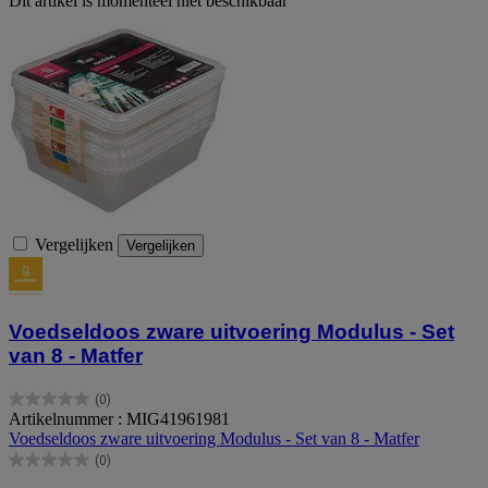
Dit artikel is momenteel niet beschikbaar
Vergelijken
Vergelijken
Voedseldoos zware uitvoering Modulus - Set
van 8 - Matfer
(0)
0.0
Artikelnummer : MIG41961981
van
Voedseldoos zware uitvoering Modulus - Set van 8 - Matfer
de
(0)
5
0.0
sterren.