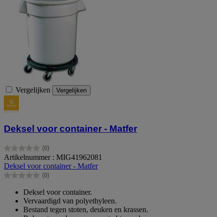
Vergelijken
Vergelijken
Deksel voor container - Matfer
(0)
0.0
Artikelnummer : MIG41962081
van
Deksel voor container - Matfer
de
(0)
5
0.0
sterren.
van
Deksel voor container.
de
Vervaardigd van polyethyleen.
5
Bestand tegen stoten, deuken en krassen.
sterren.