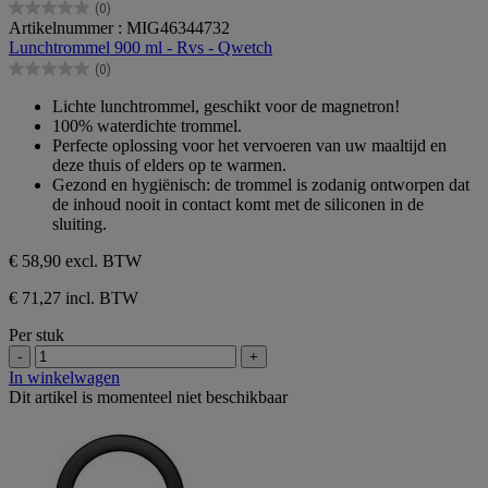
(0)
0.0
Artikelnummer : MIG46344732
van
Lunchtrommel 900 ml - Rvs - Qwetch
de
(0)
5
0.0
sterren.
van
Lichte lunchtrommel, geschikt voor de magnetron!
de
100% waterdichte trommel.
5
Perfecte oplossing voor het vervoeren van uw maaltijd en
sterren.
deze thuis of elders op te warmen.
Gezond en hygiënisch: de trommel is zodanig ontworpen dat
de inhoud nooit in contact komt met de siliconen in de
sluiting.
€ 58,90
excl. BTW
€ 71,27 incl. BTW
Per stuk
-
+
In winkelwagen
Dit artikel is momenteel niet beschikbaar