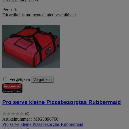
Per stuk
Dit artikel is momenteel niet beschikbaar
Vergelijken
Vergelijken
Pro serve kleine Pizzabezorgtas Rubbermaid
(0)
0.0
Artikelnummer : MIG3896760
van
Pro serve kleine Pizzabezorgtas Rubbermaid
de