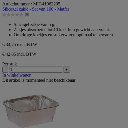
0.0
Artikelnummer : MIG41962205
van
Silicagel zakje - Set van 100 - Matfer
de
(0)
5
0.0
sterren.
van
Silicagel zakje van 5 g.
de
Zakjes absorberen tot 10 keer hun gewicht aan vocht.
5
Om droge koekjes en suikerwaren optimaal te bewaren.
sterren.
€ 34,75
excl. BTW
€ 42,05 incl. BTW
Per stuk
-
+
In winkelwagen
Dit artikel is momenteel niet beschikbaar