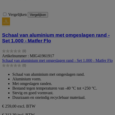
Vergelijken
Vergelijken
Schaal van aluminium met omgeslagen rand -
Set 1.000 - Matfer Flo
(0)
0.0
Artikelnummer : MIG41961917
van
Schaal van aluminium met omgeslagen rand - Set 1.000 - Matfer Flo
de
(0)
5
0.0
sterren.
van
Schaal van aluminium met omgeslagen rand.
de
Aluminium vorm.
5
Met omgeslagen randen.
sterren.
Bestand tegen temperaturen van -40 °C tot +250 °C.
Stevig en goed vormvast.
Duurzaam en oneindig recyclebaar materiaal.
€ 259,00
excl. BTW
€ 313,39 incl. BTW