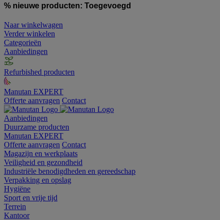
% nieuwe producten:
Toegevoegd
Naar winkelwagen
Verder winkelen
Categorieën
Aanbiedingen
Refurbished producten
Manutan EXPERT
Offerte aanvragen
Contact
Aanbiedingen
Duurzame producten
Manutan EXPERT
Offerte aanvragen
Contact
Magazijn en werkplaats
Veiligheid en gezondheid
Industriële benodigdheden en gereedschap
Verpakking en opslag
Hygiëne
Sport en vrije tijd
Terrein
Kantoor