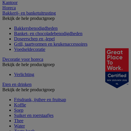
Kantoor
Horeca
Bakkerij- en banketuitrusting
Bekijk de hele productgroep
Bakkersbenodigdheden
Banket- en chocoladebenodigdheden
Doseerschep en -lepel
Grill, taartvormen en keukenaccessoires
Voedseldecoratie
Decoratie voor horeca
Bekijk de hele productgroep
Verlichting
NOV 2025-NOV 2026
Eten en drinken
NL
Bekijk de hele productgroep
Frisdrank, ijsthee en fruitsap
Koffie
Soep
Suiker en roerstaafjes
Thee
Water