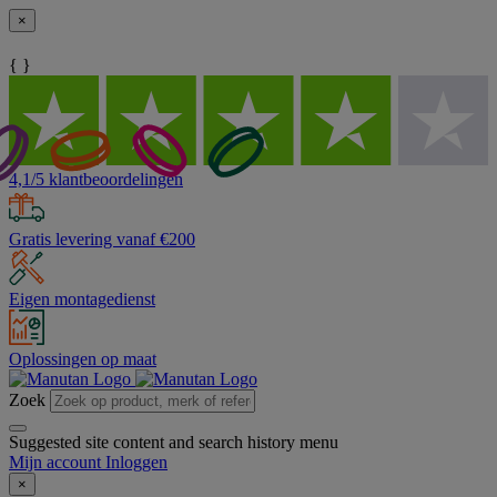
×
{ }
4,1/5 klantbeoordelingen
Gratis levering vanaf €200
Eigen montagedienst
Oplossingen op maat
Zoek
Suggested site content and search history menu
Mijn account
Inloggen
×