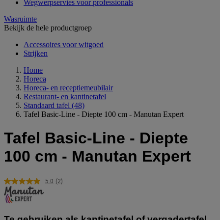
Wegwerpservies voor professionals
Wasruimte
Bekijk de hele productgroep
Accessoires voor witgoed
Strijken
Home
Horeca
Horeca- en receptiemeubilair
Restaurant- en kantinetafel
Standaard tafel
(48)
Tafel Basic-Line - Diepte 100 cm - Manutan Expert
Tafel Basic-Line - Diepte
100 cm - Manutan Expert
5.0
(2)
Lees
2
beoordelingen.
Dezelfde
paginalink.
Te gebruiken als kantinetafel of vergadertafel