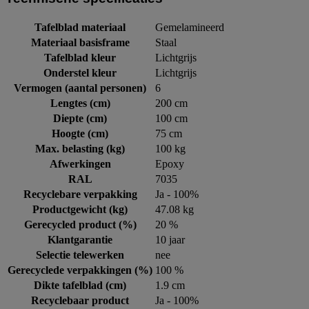
Tafelblad materiaal
Gemelamineerd
Materiaal basisframe
Staal
Tafelblad kleur
Lichtgrijs
Onderstel kleur
Lichtgrijs
Vermogen (aantal personen)
6
Lengtes (cm)
200 cm
Diepte (cm)
100 cm
Hoogte (cm)
75 cm
Max. belasting (kg)
100 kg
Afwerkingen
Epoxy
RAL
7035
Recyclebare verpakking
Ja - 100%
Productgewicht (kg)
47.08 kg
Gerecycled product (%)
20 %
Klantgarantie
10 jaar
Selectie telewerken
nee
Gerecyclede verpakkingen (%)
100 %
Dikte tafelblad (cm)
1.9 cm
Recyclebaar product
Ja - 100%