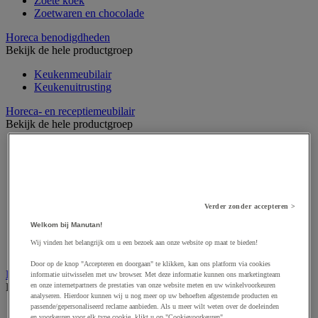
Zoete koek
Zoetwaren en chocolade
Horeca benodigdheden
Bekijk de hele productgroep
Keukenmeubilair
Keukenuitrusting
Horeca- en receptiemeubilair
Bekijk de hele productgroep
Hoge stoel en barkruk
Horecameubilair
Kantine- en restaurantstoel
Keukenkast en buffet
Restaurant- en kantinetafel
Verder zonder accepteren >
Serveerwagen en -meubilair
Stoel, fauteuil en kussen
Welkom bij Manutan!
Tafel- en stoeltrolley
Wij vinden het belangrijk om u een bezoek aan onze website op maat te bieden!
Waterkoeler
Door op de knop "Accepteren en doorgaan" te klikken, kan ons platform via cookies
Keukenbenodigdheden
informatie uitwisselen met uw browser. Met deze informatie kunnen ons marketingteam
Bekijk de hele productgroep
en onze internetpartners de prestaties van onze website meten en uw winkelvoorkeuren
analyseren. Hierdoor kunnen wij u nog meer op uw behoeften afgestemde producten en
passende/gepersonaliseerd reclame aanbieden. Als u meer wilt weten over de doeleinden
Bakplaat
en voorkeuren voor elk type cookie, klikt u op "Cookievoorkeuren".