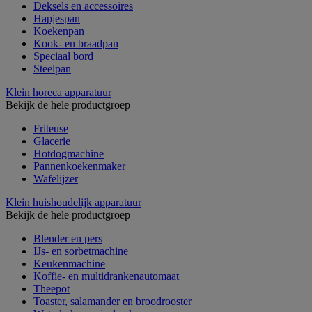
Deksels en accessoires
Hapjespan
Koekenpan
Kook- en braadpan
Speciaal bord
Steelpan
Klein horeca apparatuur
Bekijk de hele productgroep
Friteuse
Glacerie
Hotdogmachine
Pannenkoekenmaker
Wafelijzer
Klein huishoudelijk apparatuur
Bekijk de hele productgroep
Blender en pers
IJs- en sorbetmachine
Keukenmachine
Koffie- en multidrankenautomaat
Theepot
Toaster, salamander en broodrooster