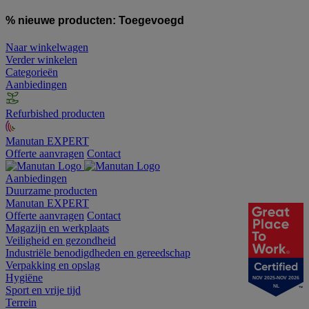
% nieuwe producten:
Toegevoegd
Naar winkelwagen
Verder winkelen
Categorieën
Aanbiedingen
Refurbished producten
Manutan EXPERT
Offerte aanvragen
Contact
Aanbiedingen
Duurzame producten
Manutan EXPERT
Offerte aanvragen
Contact
Magazijn en werkplaats
Veiligheid en gezondheid
Industriële benodigdheden en gereedschap
Verpakking en opslag
Hygiëne
NOV 2025-NOV 2026
NL
Sport en vrije tijd
Terrein