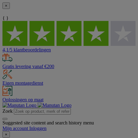
×
{ }
4,1/5 klantbeoordelingen
Gratis levering vanaf €200
Eigen montagedienst
Oplossingen op maat
Zoek
Suggested site content and search history menu
Mijn account
Inloggen
×