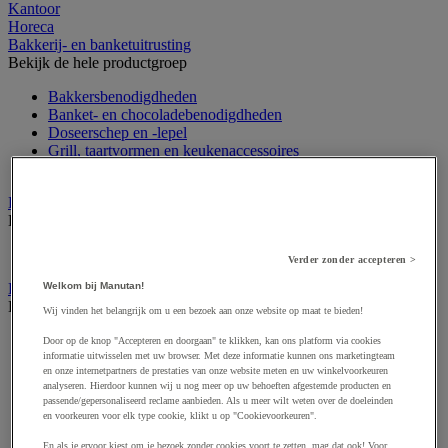
Kantoor
Horeca
Bakkerij- en banketuitrusting
Bekijk de hele productgroep
Bakkersbenodigdheden
Banket- en chocoladebenodigdheden
Doseerschep en -lepel
Grill, taartvormen en keukenaccessoires
Voedseldecoratie
Decoratie voor horeca
Bekijk de hele productgroep
Verlichting
Verder zonder accepteren >
Welkom bij Manutan!
Eten en drinken
Bekijk de hele productgroep
Wij vinden het belangrijk om u een bezoek aan onze website op maat te bieden!
Frisdrank, ijsthee en fruitsap
Door op de knop "Accepteren en doorgaan" te klikken, kan ons platform via cookies
informatie uitwisselen met uw browser. Met deze informatie kunnen ons marketingteam
Koffie
en onze internetpartners de prestaties van onze website meten en uw winkelvoorkeuren
Soep
analyseren. Hierdoor kunnen wij u nog meer op uw behoeften afgestemde producten en
Suiker en roerstaafjes
passende/gepersonaliseerd reclame aanbieden. Als u meer wilt weten over de doeleinden
Thee
en voorkeuren voor elk type cookie, klikt u op "Cookievoorkeuren".
Water
En als je ervoor kiest om je bezoek zonder cookies voort te zetten, mag dat ook! Voor