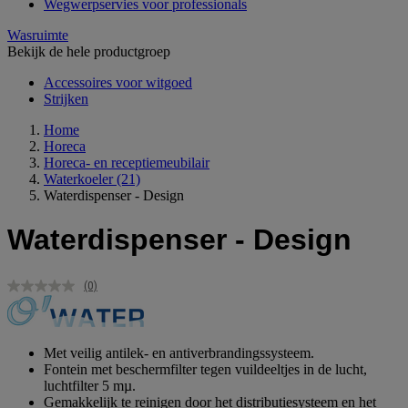
Wegwerpservies voor professionals
Wasruimte
Bekijk de hele productgroep
Accessoires voor witgoed
Strijken
Home
Horeca
Horeca- en receptiemeubilair
Waterkoeler
(21)
Waterdispenser - Design
Waterdispenser - Design
(0)
Geen
scorewaarde.
Dezelfde
paginalink.
Met veilig antilek- en antiverbrandingssysteem.
Fontein met beschermfilter tegen vuildeeltjes in de lucht,
luchtfilter 5 mµ.
Gemakkelijk te reinigen door het distributiesysteem en het