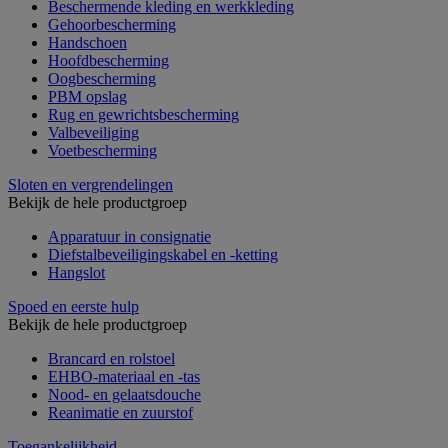
Beschermende kleding en werkkleding
Gehoorbescherming
Handschoen
Hoofdbescherming
Oogbescherming
PBM opslag
Rug en gewrichtsbescherming
Valbeveiliging
Voetbescherming
Sloten en vergrendelingen
Bekijk de hele productgroep
Apparatuur in consignatie
Diefstalbeveiligingskabel en -ketting
Hangslot
Spoed en eerste hulp
Bekijk de hele productgroep
Brancard en rolstoel
EHBO-materiaal en -tas
Nood- en gelaatsdouche
Reanimatie en zuurstof
Toegankelijkheid