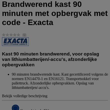
Brandwerend kast 90
minuten met opbergvak met
code - Exacta
(0)
Geen
scorewaarde.
Dezelfde
paginalink.
Kast 90 minuten brandwerend, voor opslag
van lithiumbatterijen/-accu's, afzonderlijke
opbergvakken
90 minuten brandwerende kast. Kast gecertificeerd volgens de
normen EN14470-1 en EN16121. Transportsokkel voor
pallettruck. Afzonderlijke opbergvakken. Opslag van
lithiumbatterijen/-accu's.
Bekijk volledige beschrijving