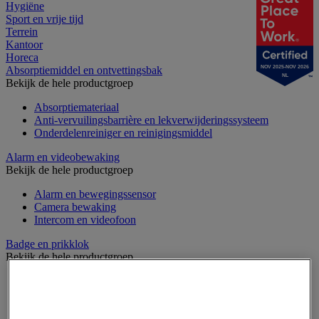
Hygiëne
Sport en vrije tijd
Terrein
Kantoor
Horeca
NOV 2025-NOV 2026
Absorptiemiddel en ontvettingsbak
NL
Bekijk de hele productgroep
Absorptiemateriaal
Anti-vervuilingsbarrière en lekverwijderingssysteem
Onderdelenreiniger en reinigingsmiddel
Alarm en videobewaking
Bekijk de hele productgroep
Alarm en bewegingssensor
Camera bewaking
Intercom en videofoon
Badge en prikklok
Bekijk de hele productgroep
Badge en kaart
Draaihek en klapdeur
Prikklok en rondecontrole