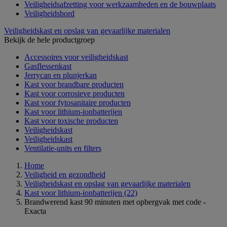
Veiligheidsafzetting voor werkzaamheden en de bouwplaats
Veiligheidsbord
Veiligheidskast en opslag van gevaarlijke materialen
Bekijk de hele productgroep
Accessoires voor veiligheidskast
Gasflessenkast
Jerrycan en plunjerkan
Kast voor brandbare producten
Kast voor corrosieve producten
Kast voor fytosanitaire producten
Kast voor lithium-ionbatterijen
Kast voor toxische producten
Veiligheidskast
Veiligheidskast
Ventilatie-units en filters
Home
Veiligheid en gezondheid
Veiligheidskast en opslag van gevaarlijke materialen
Kast voor lithium-ionbatterijen
(22)
Brandwerend kast 90 minuten met opbergvak met code -
Exacta