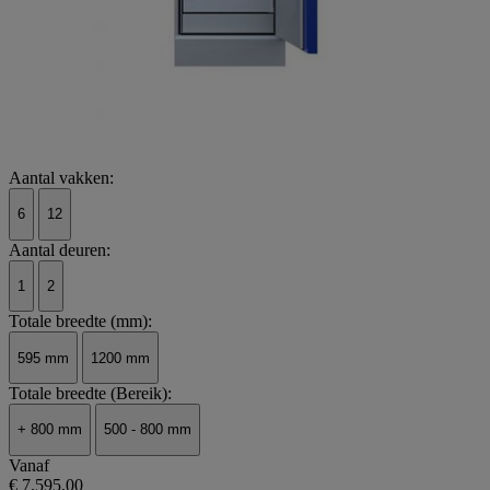
Aantal vakken:
6
12
Aantal deuren:
1
2
Totale breedte (mm):
595 mm
1200 mm
Totale breedte (Bereik):
+ 800 mm
500 - 800 mm
Vanaf
€ 7.595,00