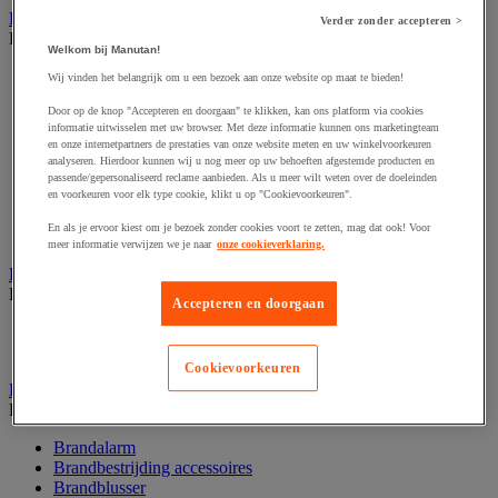
Barrière- en beschermingspaal
Verder zonder accepteren >
Bekijk de hele productgroep
Welkom bij Manutan!
Afzetpaal met band
Wij vinden het belangrijk om u een bezoek aan onze website op maat te bieden!
Afzetpaal met bord
Door op de knop "Accepteren en doorgaan" te klikken, kan ons platform via cookies
Afzetpaal met ketting
informatie uitwisselen met uw browser. Met deze informatie kunnen ons marketingteam
Afzetpaal met koord
en onze internetpartners de prestaties van onze website meten en uw winkelvoorkeuren
Beschermende afscherming
analyseren. Hierdoor kunnen wij u nog meer op uw behoeften afgestemde producten en
Beschermende rolbeugel
passende/gepersonaliseerd reclame aanbieden. Als u meer wilt weten over de doeleinden
Modulaire afscherming
en voorkeuren voor elk type cookie, klikt u op "Cookievoorkeuren".
Muurhouder met riem
En als je ervoor kiest om je bezoek zonder cookies voort te zetten, mag dat ook! Voor
Signaalketting
meer informatie verwijzen we je naar
onze cookieverklaring.
Bescherming en demper
Bekijk de hele productgroep
Accepteren en doorgaan
Hoek en profiel
Stootranden
Cookievoorkeuren
Brandpreventie
Bekijk de hele productgroep
Brandalarm
Brandbestrijding accessoires
Brandblusser