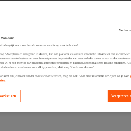
Verder z
 winkelwagen
 Manutan!
et belangrijk om u een bezoek aan onze website op maat te bieden!
nop "Accepteren en doorgaan" te klikken, kan ons platform via cookies informatie uitwisselen met uw browser.
nnen ons marketingteam en onze internetpartners de prestaties van onze website meten en uw winkelvoorkeuren 
nen wij u nog meer op uw behoeften afgestemde producten en passende/gepersonaliseerd reclame aanbieden. Als
 doeleinden en voorkeuren voor elk type cookie, klikt u op "Cookievoorkeuren".
oor kiest om je bezoek zonder cookies voort te zetten, mag dat ook! Voor meer informatie verwijzen we je naar
ring.
oorkeuren
Accepteren 