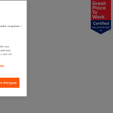
onder accepteren >
NOV 2025-NOV 2026
NL
 Met deze
analyseren.
 u meer wilt
onze
en doorgaan