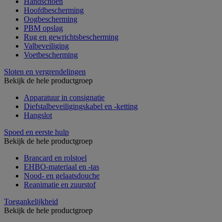
Handschoen
Hoofdbescherming
Oogbescherming
PBM opslag
Rug en gewrichtsbescherming
Valbeveiliging
Voetbescherming
Sloten en vergrendelingen
Bekijk de hele productgroep
Apparatuur in consignatie
Diefstalbeveiligingskabel en -ketting
Hangslot
Spoed en eerste hulp
Bekijk de hele productgroep
Brancard en rolstoel
EHBO-materiaal en -tas
Nood- en gelaatsdouche
Reanimatie en zuurstof
Toegankelijkheid
Bekijk de hele productgroep