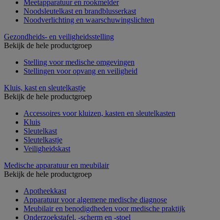
Meetapparatuur en rookmelder
Noodsleutelkast en brandblusserkast
Noodverlichting en waarschuwingslichten
Gezondheids- en veiligheidsstelling
Bekijk de hele productgroep
Stelling voor medische omgevingen
Stellingen voor opvang en veiligheid
Kluis, kast en sleutelkastje
Bekijk de hele productgroep
Accessoires voor kluizen, kasten en sleutelkasten
Kluis
Sleutelkast
Sleutelkastje
Veiligheidskast
Medische apparatuur en meubilair
Bekijk de hele productgroep
Apotheekkast
Apparatuur voor algemene medische diagnose
Meubilair en benodigdheden voor medische praktijk
Onderzoekstafel, -scherm en -stoel