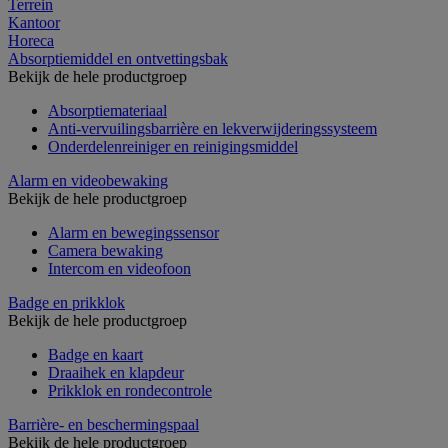
Terrein
Kantoor
Horeca
Absorptiemiddel en ontvettingsbak
Bekijk de hele productgroep
Absorptiemateriaal
Anti-vervuilingsbarrière en lekverwijderingssysteem
Onderdelenreiniger en reinigingsmiddel
Alarm en videobewaking
Bekijk de hele productgroep
Alarm en bewegingssensor
Camera bewaking
Intercom en videofoon
Badge en prikklok
Bekijk de hele productgroep
Badge en kaart
Draaihek en klapdeur
Prikklok en rondecontrole
Barrière- en beschermingspaal
Bekijk de hele productgroep