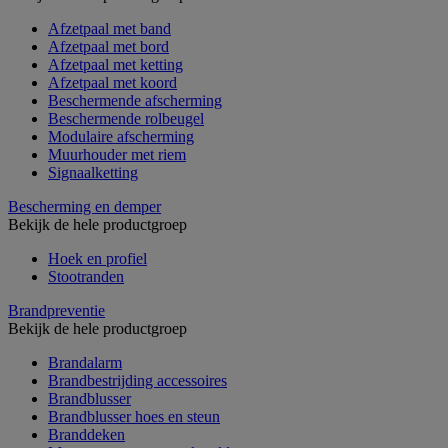
Afzetpaal met band
Afzetpaal met bord
Afzetpaal met ketting
Afzetpaal met koord
Beschermende afscherming
Beschermende rolbeugel
Modulaire afscherming
Muurhouder met riem
Signaalketting
Bescherming en demper
Bekijk de hele productgroep
Hoek en profiel
Stootranden
Brandpreventie
Bekijk de hele productgroep
Brandalarm
Brandbestrijding accessoires
Brandblusser
Brandblusser hoes en steun
Branddeken