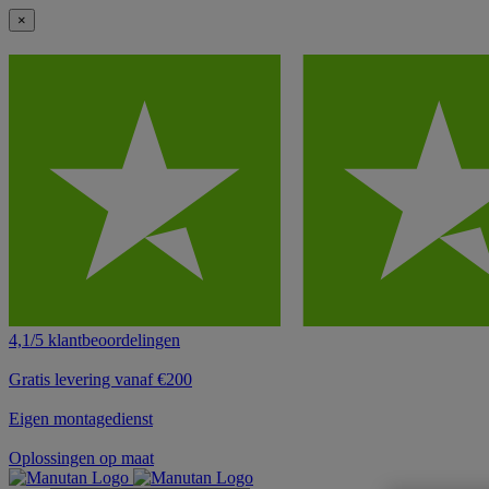
×
4,1/5 klantbeoordelingen
Gratis levering vanaf €200
Eigen montagedienst
Oplossingen op maat