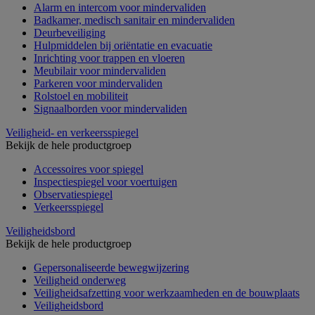
Alarm en intercom voor mindervaliden
Badkamer, medisch sanitair en mindervaliden
Deurbeveiliging
Hulpmiddelen bij oriëntatie en evacuatie
Inrichting voor trappen en vloeren
Meubilair voor mindervaliden
Parkeren voor mindervaliden
Rolstoel en mobiliteit
Signaalborden voor mindervaliden
Veiligheid- en verkeersspiegel
Bekijk de hele productgroep
Accessoires voor spiegel
Inspectiespiegel voor voertuigen
Observatiespiegel
Verkeersspiegel
Veiligheidsbord
Bekijk de hele productgroep
Gepersonaliseerde bewegwijzering
Veiligheid onderweg
Veiligheidsafzetting voor werkzaamheden en de bouwplaats
Veiligheidsbord