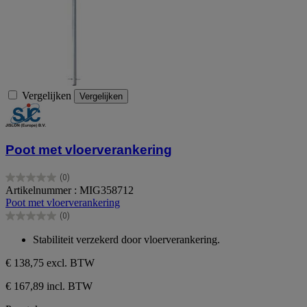
Vergelijken
Vergelijken
Poot met vloerverankering
(0)
0.0
Artikelnummer : MIG358712
van
Poot met vloerverankering
de
(0)
5
0.0
sterren.
van
Stabiliteit verzekerd door vloerverankering.
de
5
€ 138,75
excl. BTW
sterren.
€ 167,89 incl. BTW