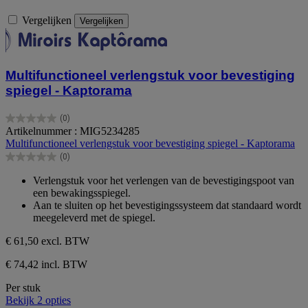
Vergelijken
Vergelijken
Multifunctioneel verlengstuk voor bevestiging
spiegel - Kaptorama
(0)
0.0
Artikelnummer : MIG5234285
van
Multifunctioneel verlengstuk voor bevestiging spiegel - Kaptorama
de
(0)
5
0.0
sterren.
van
Verlengstuk voor het verlengen van de bevestigingspoot van
de
een bewakingsspiegel.
5
Aan te sluiten op het bevestigingssysteem dat standaard wordt
sterren.
meegeleverd met de spiegel.
€ 61,50
excl. BTW
€ 74,42 incl. BTW
Per stuk
Bekijk 2 opties