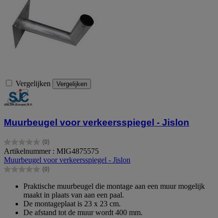
Vergelijken
Vergelijken
Muurbeugel voor verkeersspiegel - Jislon
(0)
0.0
Artikelnummer : MIG4875575
van
Muurbeugel voor verkeersspiegel - Jislon
de
(0)
5
0.0
sterren.
van
Praktische muurbeugel die montage aan een muur mogelijk
de
maakt in plaats van aan een paal.
5
De montageplaat is 23 x 23 cm.
sterren.
De afstand tot de muur wordt 400 mm.