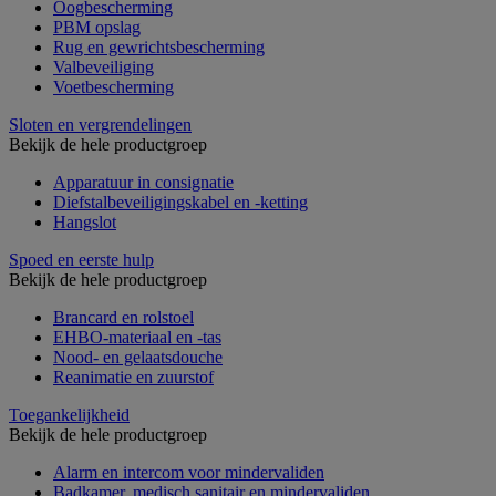
Oogbescherming
PBM opslag
Rug en gewrichtsbescherming
Valbeveiliging
Voetbescherming
Sloten en vergrendelingen
Bekijk de hele productgroep
Apparatuur in consignatie
Diefstalbeveiligingskabel en -ketting
Hangslot
Spoed en eerste hulp
Bekijk de hele productgroep
Brancard en rolstoel
EHBO-materiaal en -tas
Nood- en gelaatsdouche
Reanimatie en zuurstof
Toegankelijkheid
Bekijk de hele productgroep
Alarm en intercom voor mindervaliden
Badkamer, medisch sanitair en mindervaliden