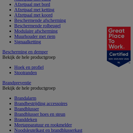
Afzetpaal met bord
Afzetpaal met ketting
Afzetpaal met koord
Beschermende afscherming
Beschermende rolbeugel
Modulaire afscherming
Muurhouder met riem
Signaalketting
Bescherming en demper
Bekijk de hele productgroep
NOV 2025-NOV 2026
NL
Hoek en profiel
Stootranden
Brandpreventie
Bekijk de hele productgroep
Brandalarm
Brandbestrijding accessoires
Brandblusser
Brandblusser hoes en steun
Branddeken
Meetapparatuur en rookmelder
Noodsleutelkast en brandblusserkast