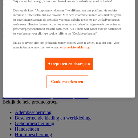
Wij vinden het belangrijk om u een bezoek aan onze website op maat te bieden!
Bekijk de hele productgroep
Door op de knop "Accepteren en doorgaan" te klikken, kan ons platform via cookies
Elektrostimulatie en echografie
informatie uitwisselen met uw browser. Met deze informatie kunnen ons marketingteam
Revalidatie
en onze internetpartners de prestaties van onze website meten en uw winkelvoorkeuren
analyseren. Hierdoor kunnen wij u nog meer op uw behoeften afgestemde producten en
passende/gepersonaliseerd reclame aanbieden. Als u meer wilt weten over de doeleinden
Opvangbak en opvangmaterieel
en voorkeuren voor elk type cookie, klikt u op "Cookievoorkeuren".
Bekijk de hele productgroep
En als je ervoor kiest om je bezoek zonder cookies voort te zetten, mag dat ook! Voor
Aftapsteun voor vaten
meer informatie verwijzen we je naar
onze cookieverklaring.
Containers voor buitenopslag
Gasflessenopslag
Laboratoriumlade
Accepteren en doorgaan
Mobiele opvangbak
Opslagbox
Opvangbak
Cookievoorkeuren
Werkplatform
Persoonlijke beschermingsmiddelen (PBM's)
Bekijk de hele productgroep
Adembescherming
Beschermende kleding en werkkleding
Gehoorbescherming
Handschoen
Hoofdbescherming