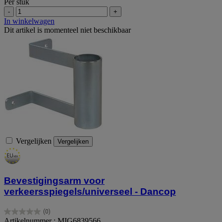
Per stuk
-
+
In winkelwagen
Dit artikel is momenteel niet beschikbaar
Vergelijken
Vergelijken
Bevestigingsarm voor
verkeersspiegels/universeel - Dancop
(0)
0.0
Artikelnummer : MIG6839566