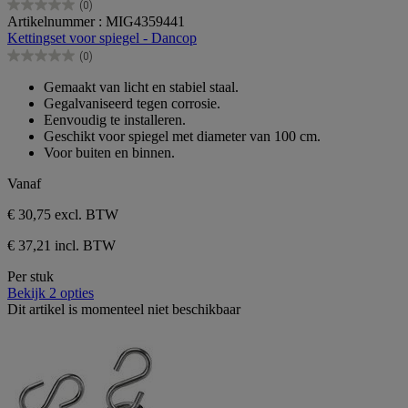
(0)
0.0
Artikelnummer : MIG4359441
van
Kettingset voor spiegel - Dancop
de
(0)
5
0.0
sterren.
van
Gemaakt van licht en stabiel staal.
de
Gegalvaniseerd tegen corrosie.
5
Eenvoudig te installeren.
sterren.
Geschikt voor spiegel met diameter van 100 cm.
Voor buiten en binnen.
Vanaf
€ 30,75
excl. BTW
€ 37,21 incl. BTW
Per stuk
Bekijk 2 opties
Dit artikel is momenteel niet beschikbaar