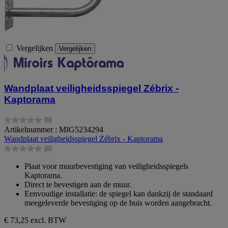
Vergelijken
Vergelijken
Wandplaat veiligheidsspiegel Zébrix -
Kaptorama
(0)
0.0
Artikelnummer : MIG5234294
van
Wandplaat veiligheidsspiegel Zébrix - Kaptorama
de
(0)
5
0.0
sterren.
van
Plaat voor muurbevestiging van veiligheidsspiegels
de
Kaptorama.
5
Direct te bevestigen aan de muur.
sterren.
Eenvoudige installatie: de spiegel kan dankzij de standaard
meegeleverde bevestiging op de buis worden aangebracht.
€ 73,25
excl. BTW