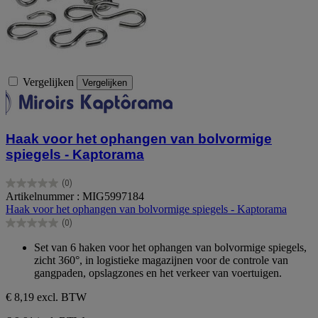
Vergelijken
Vergelijken
Haak voor het ophangen van bolvormige
spiegels - Kaptorama
(0)
0.0
Artikelnummer : MIG5997184
van
Haak voor het ophangen van bolvormige spiegels - Kaptorama
de
(0)
5
0.0
sterren.
van
Set van 6 haken voor het ophangen van bolvormige spiegels,
de
zicht 360°, in logistieke magazijnen voor de controle van
5
gangpaden, opslagzones en het verkeer van voertuigen.
sterren.
€ 8,19
excl. BTW