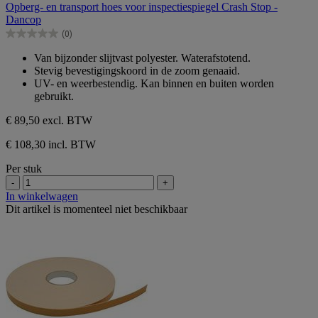
Opberg- en transport hoes voor inspectiespiegel Crash Stop -
de
Dancop
5
(0)
sterren.
0.0
van
Van bijzonder slijtvast polyester. Waterafstotend.
de
Stevig bevestigingskoord in de zoom genaaid.
5
UV- en weerbestendig. Kan binnen en buiten worden
sterren.
gebruikt.
€ 89,50
excl. BTW
€ 108,30 incl. BTW
Per stuk
-
+
In winkelwagen
Dit artikel is momenteel niet beschikbaar