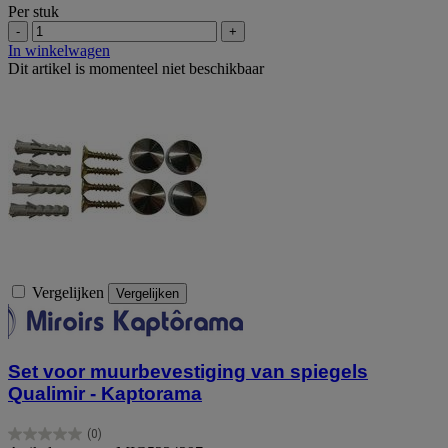
Per stuk
-
+
In winkelwagen
Dit artikel is momenteel niet beschikbaar
Vergelijken
Vergelijken
Set voor muurbevestiging van spiegels
Qualimir - Kaptorama
(0)
0.0