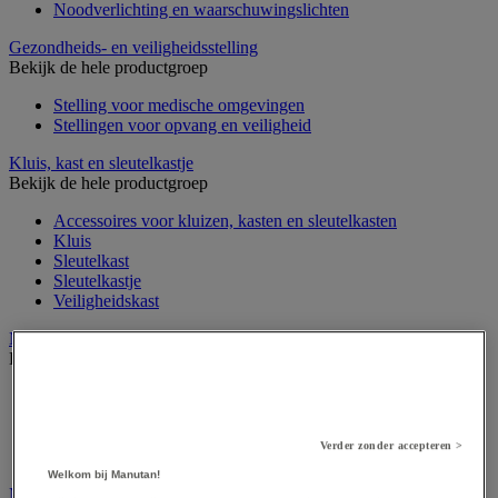
Noodverlichting en waarschuwingslichten
Gezondheids- en veiligheidsstelling
Bekijk de hele productgroep
Stelling voor medische omgevingen
Stellingen voor opvang en veiligheid
Kluis, kast en sleutelkastje
Bekijk de hele productgroep
Accessoires voor kluizen, kasten en sleutelkasten
Kluis
Sleutelkast
Sleutelkastje
Veiligheidskast
Medische apparatuur en meubilair
Bekijk de hele productgroep
Apotheekkast
Apparatuur voor algemene medische diagnose
Meubilair en benodigdheden voor medische praktijk
Verder zonder accepteren >
Onderzoekstafel, -scherm en -stoel
Welkom bij Manutan!
Medische hulpmiddelen en oefentherapie