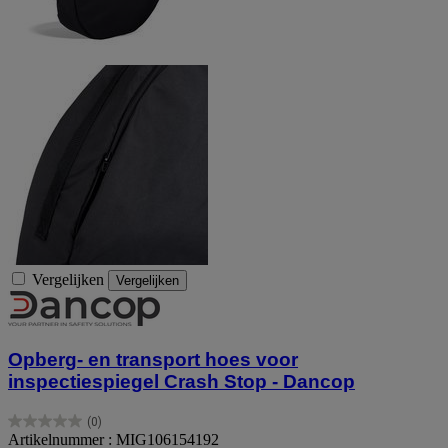
Vergelijken
Vergelijken
Opberg- en transport hoes voor
inspectiespiegel Crash Stop - Dancop
(0)
0.0
Artikelnummer : MIG106154192
van