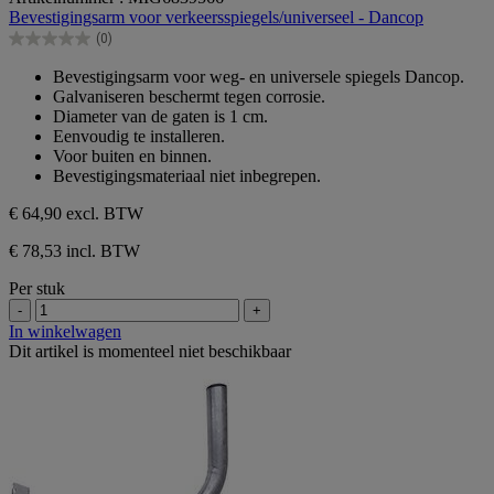
van
Bevestigingsarm voor verkeersspiegels/universeel - Dancop
de
(0)
5
0.0
sterren.
van
Bevestigingsarm voor weg- en universele spiegels Dancop.
de
Galvaniseren beschermt tegen corrosie.
5
Diameter van de gaten is 1 cm.
sterren.
Eenvoudig te installeren.
Voor buiten en binnen.
Bevestigingsmateriaal niet inbegrepen.
€ 64,90
excl. BTW
€ 78,53 incl. BTW
Per stuk
-
+
In winkelwagen
Dit artikel is momenteel niet beschikbaar