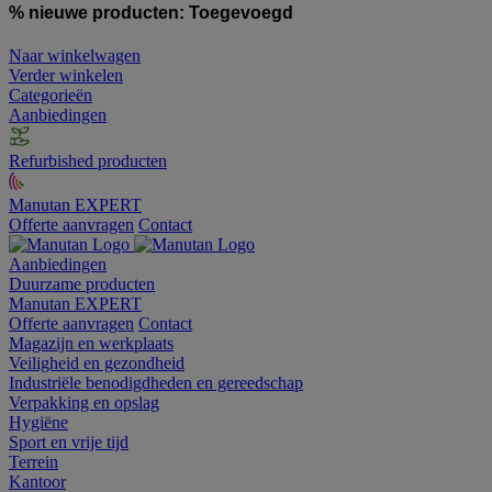
% nieuwe producten:
Toegevoegd
Naar winkelwagen
Verder winkelen
Categorieën
Aanbiedingen
Refurbished producten
Manutan EXPERT
Offerte aanvragen
Contact
Aanbiedingen
Duurzame producten
Manutan EXPERT
Offerte aanvragen
Contact
Magazijn en werkplaats
Veiligheid en gezondheid
Industriële benodigdheden en gereedschap
Verpakking en opslag
Hygiëne
Sport en vrije tijd
Terrein
Kantoor