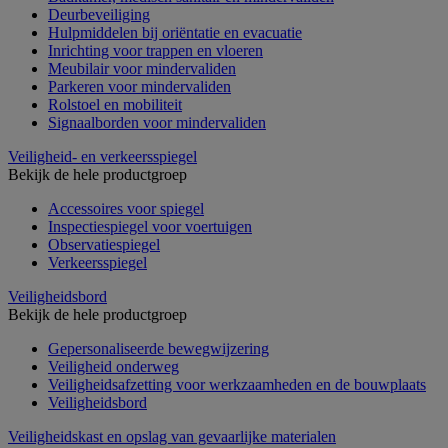
Deurbeveiliging
Hulpmiddelen bij oriëntatie en evacuatie
Inrichting voor trappen en vloeren
Meubilair voor mindervaliden
Parkeren voor mindervaliden
Rolstoel en mobiliteit
Signaalborden voor mindervaliden
Veiligheid- en verkeersspiegel
Bekijk de hele productgroep
Accessoires voor spiegel
Inspectiespiegel voor voertuigen
Observatiespiegel
Verkeersspiegel
Veiligheidsbord
Bekijk de hele productgroep
Gepersonaliseerde bewegwijzering
Veiligheid onderweg
Veiligheidsafzetting voor werkzaamheden en de bouwplaats
Veiligheidsbord
Veiligheidskast en opslag van gevaarlijke materialen