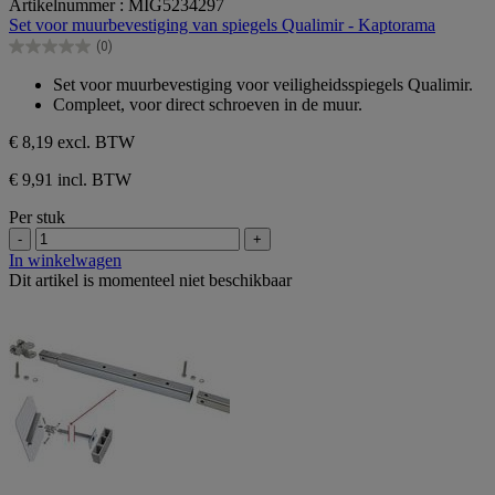
Artikelnummer : MIG5234297
van
Set voor muurbevestiging van spiegels Qualimir - Kaptorama
de
(0)
5
0.0
sterren.
van
Set voor muurbevestiging voor veiligheidsspiegels Qualimir.
de
Compleet, voor direct schroeven in de muur.
5
sterren.
€ 8,19
excl. BTW
€ 9,91 incl. BTW
Per stuk
-
+
In winkelwagen
Dit artikel is momenteel niet beschikbaar