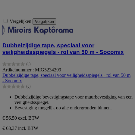
Vergelijken
Vergelijken
Dubbelzijdige tape, speciaal voor
veiligheidsspiegels - rol van 50 m - Socomix
(0)
0.0
Artikelnummer : MIG5234299
van
Dubbelzijdige tape, speciaal voor veiligheidsspiegels - rol van 50 m
de
- Socomix
5
(0)
sterren.
0.0
van
Dubbelzijdige bevestigingstape voor muurbevestiging van een
de
veiligheidsspiegel.
5
Bevestiging mogelijk op alle ondergronden binnen.
sterren.
€ 56,50
excl. BTW
€ 68,37 incl. BTW