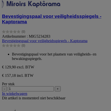
Bevestigingspaal voor veiligheidsspiegels -
Kaptorama
(0)
0.0
Artikelnummer : MIG5234283
van
Bevestigingspaal voor veiligheidsspiegels - Kaptorama
de
(0)
5
0.0
sterren.
van
Bevestigingspaal voor het plaatsen van veiligheids- en
de
bewakingsspiegels.
5
sterren.
€ 129,90
excl. BTW
€ 157,18 incl. BTW
Per stuk
-
+
In winkelwagen
Dit artikel is momenteel niet beschikbaar