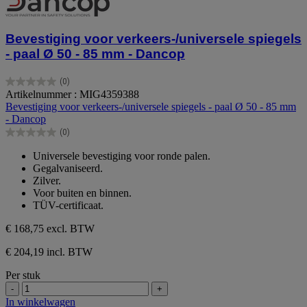
Bevestiging voor verkeers-/universele spiegels
- paal Ø 50 - 85 mm - Dancop
(0)
0.0
Artikelnummer : MIG4359388
van
Bevestiging voor verkeers-/universele spiegels - paal Ø 50 - 85 mm
de
- Dancop
5
(0)
sterren.
0.0
van
Universele bevestiging voor ronde palen.
de
Gegalvaniseerd.
5
Zilver.
sterren.
Voor buiten en binnen.
TÜV-certificaat.
€ 168,75
excl. BTW
€ 204,19 incl. BTW
Per stuk
-
+
In winkelwagen