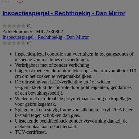
Inspectiespiegel - Rechthoekig - Dan Mirror
(0)
0.0
Artikelnummer : MIG7336862
van
Inspectiespiegel - Rechthoekig - Dan Mirror
de
(0)
5
0.0
sterren.
van
Inspectiespiegel controle van voertuigen in toegangszones of
de
inspectie van machines en voertuigen.
5
Verkrijgbaar met of zonder verlichting.
sterren.
Uitgerust met een aluminium telescopische arm van 40 tot 110
cm om het zoeken te vergemakkelijken.
De uitrusting van LED-verlichting en / of wielen
vergemakkelijkt de controle door politieagenten, gendarmes
of een bewakingsbedrijf.
Wielen met een flexibele polyurethaancoating en kogellager
voor gebruiksgemak.
Spiegel met een stevig frame van siliconen, acryl, 70% beter
bestand tegen schokken dan glas.
Uitstekende beeldfeedback zonder vervorming dankzij de
metalen plaat aan de achterkant.
TÜV-certificaat.