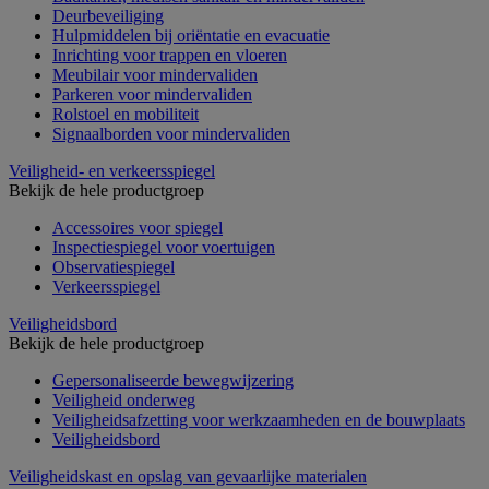
Deurbeveiliging
Hulpmiddelen bij oriëntatie en evacuatie
Inrichting voor trappen en vloeren
Meubilair voor mindervaliden
Parkeren voor mindervaliden
Rolstoel en mobiliteit
Signaalborden voor mindervaliden
Veiligheid- en verkeersspiegel
Bekijk de hele productgroep
Accessoires voor spiegel
Inspectiespiegel voor voertuigen
Observatiespiegel
Verkeersspiegel
Veiligheidsbord
Bekijk de hele productgroep
Gepersonaliseerde bewegwijzering
Veiligheid onderweg
Veiligheidsafzetting voor werkzaamheden en de bouwplaats
Veiligheidsbord
Veiligheidskast en opslag van gevaarlijke materialen