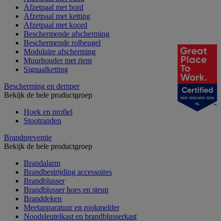
Afzetpaal met bord
Afzetpaal met ketting
Afzetpaal met koord
Beschermende afscherming
Beschermende rolbeugel
Modulaire afscherming
Muurhouder met riem
Signaalketting
Bescherming en demper
Bekijk de hele productgroep
NOV 2025-NOV 2026
NL
Hoek en profiel
Stootranden
Brandpreventie
Bekijk de hele productgroep
Brandalarm
Brandbestrijding accessoires
Brandblusser
Brandblusser hoes en steun
Branddeken
Meetapparatuur en rookmelder
Noodsleutelkast en brandblusserkast