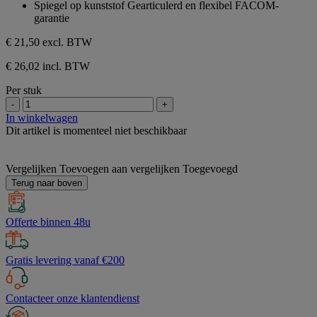
Spiegel op kunststof Gearticulerd en flexibel FACOM-
de
garantie
5
sterren.
€ 21,50
excl. BTW
€ 26,02 incl. BTW
Per stuk
-
+
In winkelwagen
Dit artikel is momenteel niet beschikbaar
Vergelijken
Toevoegen aan vergelijken
Toegevoegd
Terug naar boven
Offerte binnen 48u
Gratis levering vanaf €200
Contacteer onze klantendienst