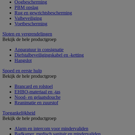
Oogbescherming
PBM opslag
Rug en gewrichtsbescherming
Valbeveiliging
Voetbescherming
Sloten en vergrendelingen
Bekijk de hele productgroep
Apparatuur in consignatie
Diefstalbeveiligingskabel en -ketting
Hangslot
Spoed en eerste hulp
Bekijk de hele productgroep
Brancard en rolstoel
EHBO-materiaal en -tas
Nood- en gelaatsdouche
Reanimatie en zuurstof
Toegankelijkheid
Bekijk de hele productgroep
Alarm en intercom voor mindervaliden
Badkamer, medisch sanitair en mindervaliden