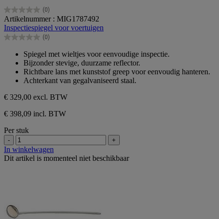
(0)
0.0
Artikelnummer : MIG1787492
van
Inspectiespiegel voor voertuigen
de
(0)
5
0.0
sterren.
van
Spiegel met wieltjes voor eenvoudige inspectie.
de
Bijzonder stevige, duurzame reflector.
5
Richtbare lans met kunststof greep voor eenvoudig hanteren.
sterren.
Achterkant van gegalvaniseerd staal.
€ 329,00
excl. BTW
€ 398,09 incl. BTW
Per stuk
-
+
In winkelwagen
Dit artikel is momenteel niet beschikbaar