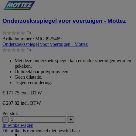
Onderzoeksspiegel voor voertuigen - Mottez
(0)
0.0
Artikelnummer : MIG3925469
van
Onderzoeksspiegel voor voertuigen - Mottez
de
(0)
5
0.0
sterren.
van
Met deze onderzoeksspiegel kan er onder voertuigen worden
de
gekeken.
5
Onbreekbaar polypropyleen.
sterren.
Geen dilatatie.
Tegen veroudering.
€ 171,75
excl. BTW
€ 207,82 incl. BTW
Per stuk
-
+
In winkelwagen
Dit artikel is momenteel niet beschikbaar