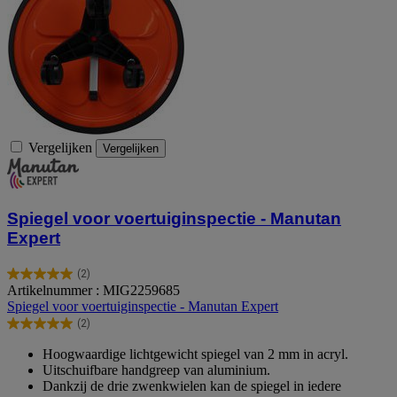
Vergelijken
Vergelijken
Spiegel voor voertuiginspectie - Manutan
Expert
(2)
5.0
Artikelnummer : MIG2259685
van
Spiegel voor voertuiginspectie - Manutan Expert
de
(2)
5
5.0
sterren.
van
Hoogwaardige lichtgewicht spiegel van 2 mm in acryl.
2
de
Uitschuifbare handgreep van aluminium.
beoordelingen
5
Dankzij de drie zwenkwielen kan de spiegel in iedere
sterren.