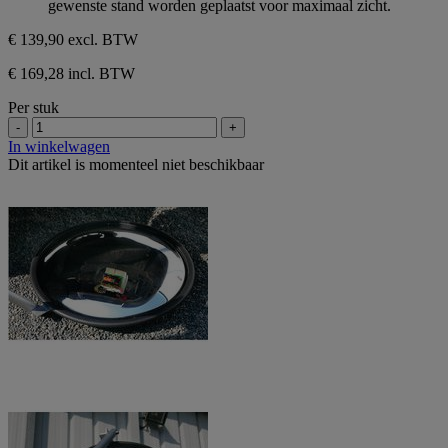
gewenste stand worden geplaatst voor maximaal zicht.
2
beoordelingen
€ 139,90
excl. BTW
€ 169,28 incl. BTW
Per stuk
-
+
In winkelwagen
Dit artikel is momenteel niet beschikbaar