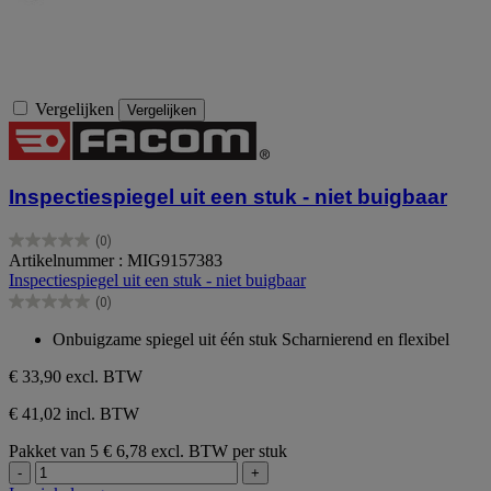
Vergelijken
Vergelijken
Inspectiespiegel uit een stuk - niet buigbaar
(0)
0.0
Artikelnummer : MIG9157383
van
Inspectiespiegel uit een stuk - niet buigbaar
de
(0)
5
0.0
sterren.
van
Onbuigzame spiegel uit één stuk Scharnierend en flexibel
de
5
€ 33,90
excl. BTW
sterren.
€ 41,02 incl. BTW
Pakket van 5
€ 6,78 excl. BTW per stuk
-
+