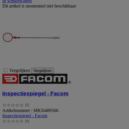
In winkelwagen
Dit artikel is momenteel niet beschikbaar
Vergelijken
Vergelijken
Inspectiespiegel - Facom
(0)
0.0
Artikelnummer : MIG6489566
van
Inspectiespiegel - Facom
de
(0)
5
0.0
sterren.
van