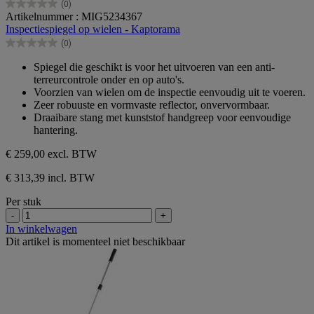
(0)
0.0
Artikelnummer : MIG5234367
van
Inspectiespiegel op wielen - Kaptorama
de
(0)
5
0.0
sterren.
van
Spiegel die geschikt is voor het uitvoeren van een anti-
de
terreurcontrole onder en op auto's.
5
Voorzien van wielen om de inspectie eenvoudig uit te voeren.
sterren.
Zeer robuuste en vormvaste reflector, onvervormbaar.
Draaibare stang met kunststof handgreep voor eenvoudige
hantering.
€ 259,00
excl. BTW
€ 313,39 incl. BTW
Per stuk
-
+
In winkelwagen
Dit artikel is momenteel niet beschikbaar