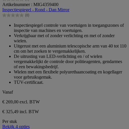
0.0
Artikelnummer : MIG4359400
van
Inspectiespiegel - Rond - Dan Mirror
de
(0)
5
0.0
sterren.
van
Inspectiespiegel controle van voertuigen in toegangszones of
de
inspectie van machines en voertuigen.
5
Verkrijgbaar met of zonder verlichting en met of zonder
sterren.
wielen.
Uitgerust met een aluminium telescopische arm van 40 tot 110
cm om het zoeken te vergemakkelijken.
De uitrusting van LED-verlichting en / of wielen
vergemakkelijkt de controle door politieagenten, gendarmes
of een bewakingsbedrijf.
Wielen met een flexibele polyurethaancoating en kogellager
voor gebruiksgemak.
TÜV-certificaat.
Vanaf
€ 269,00
excl. BTW
€ 325,49 incl. BTW
Per stuk
Bekijk 4 opties