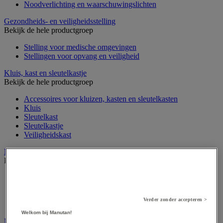
Noodverlichting en waarschuwingslichten
Gezondheids- en veiligheidsstelling
Bekijk de hele productgroep
Stelling voor medische omgevingen
Stellingen voor opvang en veiligheid
Kluis, kast en sleutelkastje
Bekijk de hele productgroep
Accessoires voor kluizen, kasten en sleutelkasten
Kluis
Sleutelkast
Sleutelkastje
Veiligheidskast
Medische apparatuur en meubilair
Bekijk de hele productgroep
Apotheekkast
Apparatuur voor algemene medische diagnose
Meubilair en benodigdheden voor medische praktijk
Verder zonder accepteren >
Onderzoekstafel, -scherm en -stoel
Welkom bij Manutan!
Medische hulpmiddelen en oefentherapie