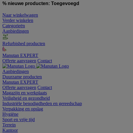
% nieuwe producten:
Toegevoegd
Naar winkelwagen
Verder winkelen
Categorieën
Aanbiedingen
Refurbished producten
Manutan EXPERT
Offerte aanvragen
Contact
Aanbiedingen
Duurzame producten
Manutan EXPERT
Offerte aanvragen
Contact
Magazijn en werkplaats
Veiligheid en gezondheid
Industriële benodigdheden en gereedschap
Verpakking en opslag
Hygiëne
Sport en vrije tijd
Terrein
Kantoor