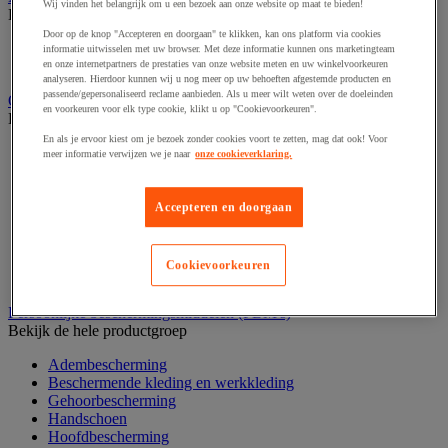
Wij vinden het belangrijk om u een bezoek aan onze website op maat te bieden!
Bekijk de hele productgroep
Door op de knop "Accepteren en doorgaan" te klikken, kan ons platform via cookies
Elektrostimulatie en echografie
informatie uitwisselen met uw browser. Met deze informatie kunnen ons marketingteam
Revalidatie
en onze internetpartners de prestaties van onze website meten en uw winkelvoorkeuren
analyseren. Hierdoor kunnen wij u nog meer op uw behoeften afgestemde producten en
passende/gepersonaliseerd reclame aanbieden. Als u meer wilt weten over de doeleinden
Opvangbak en opvangmaterieel
en voorkeuren voor elk type cookie, klikt u op "Cookievoorkeuren".
Bekijk de hele productgroep
En als je ervoor kiest om je bezoek zonder cookies voort te zetten, mag dat ook! Voor
Aftapsteun voor vaten
meer informatie verwijzen we je naar
onze cookieverklaring.
Containers voor buitenopslag
Gasflessenopslag
Laboratoriumlade
Accepteren en doorgaan
Mobiele opvangbak
Opslagbox
Opvangbak
Cookievoorkeuren
Werkplatform
Persoonlijke beschermingsmiddelen (PBM's)
Bekijk de hele productgroep
Adembescherming
Beschermende kleding en werkkleding
Gehoorbescherming
Handschoen
Hoofdbescherming