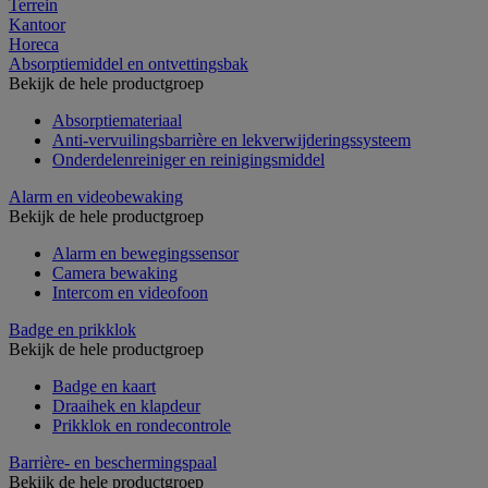
Terrein
Kantoor
Horeca
Absorptiemiddel en ontvettingsbak
Bekijk de hele productgroep
Absorptiemateriaal
Anti-vervuilingsbarrière en lekverwijderingssysteem
Onderdelenreiniger en reinigingsmiddel
Alarm en videobewaking
Bekijk de hele productgroep
Alarm en bewegingssensor
Camera bewaking
Intercom en videofoon
Badge en prikklok
Bekijk de hele productgroep
Badge en kaart
Draaihek en klapdeur
Prikklok en rondecontrole
Barrière- en beschermingspaal
Bekijk de hele productgroep