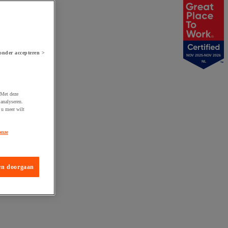
onder accepteren >
NOV 2025-NOV 2026
NL
 Met deze
analyseren.
 u meer wilt
onze
en doorgaan