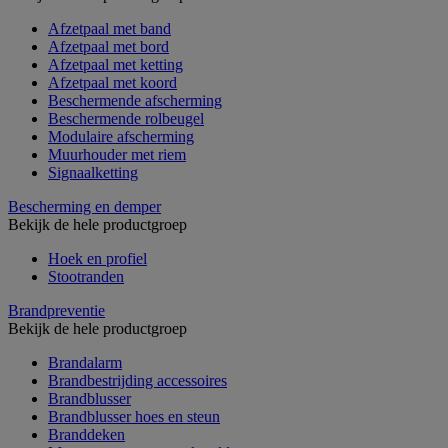
Afzetpaal met band
Afzetpaal met bord
Afzetpaal met ketting
Afzetpaal met koord
Beschermende afscherming
Beschermende rolbeugel
Modulaire afscherming
Muurhouder met riem
Signaalketting
Bescherming en demper
Bekijk de hele productgroep
Hoek en profiel
Stootranden
Brandpreventie
Bekijk de hele productgroep
Brandalarm
Brandbestrijding accessoires
Brandblusser
Brandblusser hoes en steun
Branddeken