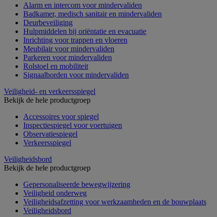
Alarm en intercom voor mindervaliden
Badkamer, medisch sanitair en mindervaliden
Deurbeveiliging
Hulpmiddelen bij oriëntatie en evacuatie
Inrichting voor trappen en vloeren
Meubilair voor mindervaliden
Parkeren voor mindervaliden
Rolstoel en mobiliteit
Signaalborden voor mindervaliden
Veiligheid- en verkeersspiegel
Bekijk de hele productgroep
Accessoires voor spiegel
Inspectiespiegel voor voertuigen
Observatiespiegel
Verkeersspiegel
Veiligheidsbord
Bekijk de hele productgroep
Gepersonaliseerde bewegwijzering
Veiligheid onderweg
Veiligheidsafzetting voor werkzaamheden en de bouwplaats
Veiligheidsbord