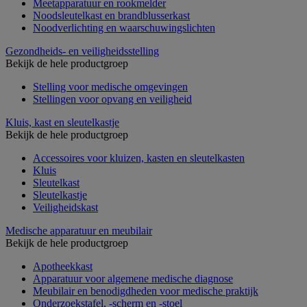
Meetapparatuur en rookmelder
Noodsleutelkast en brandblusserkast
Noodverlichting en waarschuwingslichten
Gezondheids- en veiligheidsstelling
Bekijk de hele productgroep
Stelling voor medische omgevingen
Stellingen voor opvang en veiligheid
Kluis, kast en sleutelkastje
Bekijk de hele productgroep
Accessoires voor kluizen, kasten en sleutelkasten
Kluis
Sleutelkast
Sleutelkastje
Veiligheidskast
Medische apparatuur en meubilair
Bekijk de hele productgroep
Apotheekkast
Apparatuur voor algemene medische diagnose
Meubilair en benodigdheden voor medische praktijk
Onderzoekstafel, -scherm en -stoel