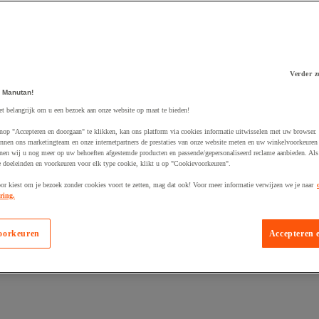
Verder z
 winkelwagen
 Manutan!
et belangrijk om u een bezoek aan onze website op maat te bieden!
nop "Accepteren en doorgaan" te klikken, kan ons platform via cookies informatie uitwisselen met uw browser.
nnen ons marketingteam en onze internetpartners de prestaties van onze website meten en uw winkelvoorkeuren 
nen wij u nog meer op uw behoeften afgestemde producten en passende/gepersonaliseerd reclame aanbieden. Als
 doeleinden en voorkeuren voor elk type cookie, klikt u op "Cookievoorkeuren".
oor kiest om je bezoek zonder cookies voort te zetten, mag dat ook! Voor meer informatie verwijzen we je naar
ring.
oorkeuren
Accepteren 