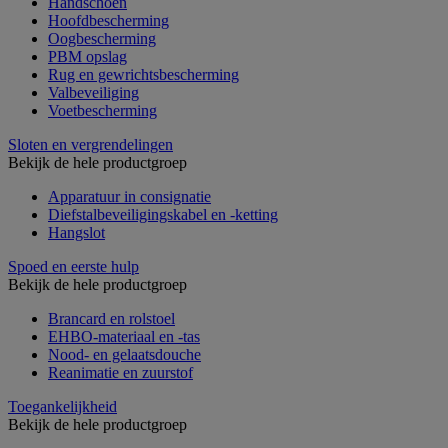
Handschoen
Hoofdbescherming
Oogbescherming
PBM opslag
Rug en gewrichtsbescherming
Valbeveiliging
Voetbescherming
Sloten en vergrendelingen
Bekijk de hele productgroep
Apparatuur in consignatie
Diefstalbeveiligingskabel en -ketting
Hangslot
Spoed en eerste hulp
Bekijk de hele productgroep
Brancard en rolstoel
EHBO-materiaal en -tas
Nood- en gelaatsdouche
Reanimatie en zuurstof
Toegankelijkheid
Bekijk de hele productgroep