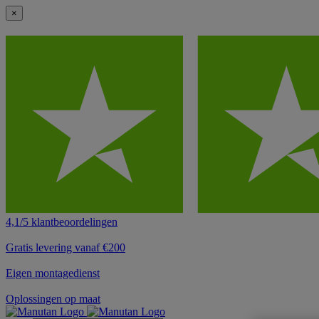
×
4,1/5 klantbeoordelingen
Gratis levering vanaf €200
Eigen montagedienst
Oplossingen op maat