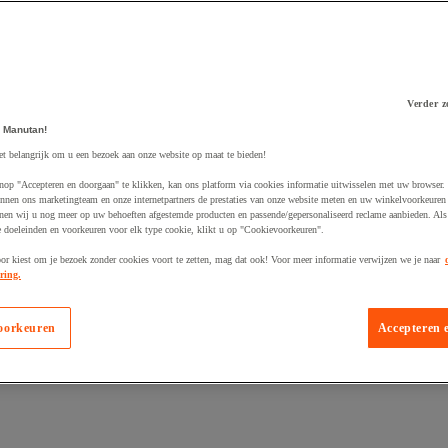
Verder z
 winkelwagen
 Manutan!
et belangrijk om u een bezoek aan onze website op maat te bieden!
nop "Accepteren en doorgaan" te klikken, kan ons platform via cookies informatie uitwisselen met uw browser.
nnen ons marketingteam en onze internetpartners de prestaties van onze website meten en uw winkelvoorkeuren 
nen wij u nog meer op uw behoeften afgestemde producten en passende/gepersonaliseerd reclame aanbieden. Als
 doeleinden en voorkeuren voor elk type cookie, klikt u op "Cookievoorkeuren".
oor kiest om je bezoek zonder cookies voort te zetten, mag dat ook! Voor meer informatie verwijzen we je naar
ring.
oorkeuren
Accepteren 