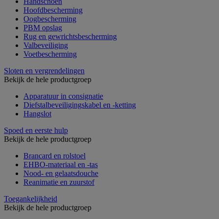
Handschoen
Hoofdbescherming
Oogbescherming
PBM opslag
Rug en gewrichtsbescherming
Valbeveiliging
Voetbescherming
Sloten en vergrendelingen
Bekijk de hele productgroep
Apparatuur in consignatie
Diefstalbeveiligingskabel en -ketting
Hangslot
Spoed en eerste hulp
Bekijk de hele productgroep
Brancard en rolstoel
EHBO-materiaal en -tas
Nood- en gelaatsdouche
Reanimatie en zuurstof
Toegankelijkheid
Bekijk de hele productgroep