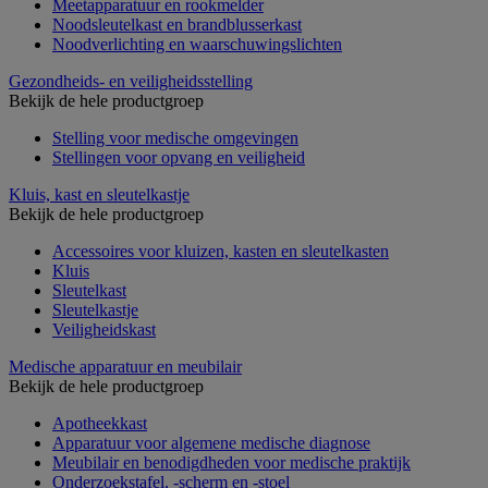
Meetapparatuur en rookmelder
Noodsleutelkast en brandblusserkast
Noodverlichting en waarschuwingslichten
Gezondheids- en veiligheidsstelling
Bekijk de hele productgroep
Stelling voor medische omgevingen
Stellingen voor opvang en veiligheid
Kluis, kast en sleutelkastje
Bekijk de hele productgroep
Accessoires voor kluizen, kasten en sleutelkasten
Kluis
Sleutelkast
Sleutelkastje
Veiligheidskast
Medische apparatuur en meubilair
Bekijk de hele productgroep
Apotheekkast
Apparatuur voor algemene medische diagnose
Meubilair en benodigdheden voor medische praktijk
Onderzoekstafel, -scherm en -stoel