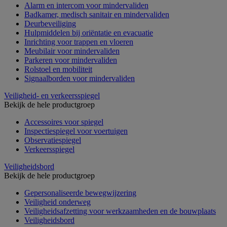
Alarm en intercom voor mindervaliden
Badkamer, medisch sanitair en mindervaliden
Deurbeveiliging
Hulpmiddelen bij oriëntatie en evacuatie
Inrichting voor trappen en vloeren
Meubilair voor mindervaliden
Parkeren voor mindervaliden
Rolstoel en mobiliteit
Signaalborden voor mindervaliden
Veiligheid- en verkeersspiegel
Bekijk de hele productgroep
Accessoires voor spiegel
Inspectiespiegel voor voertuigen
Observatiespiegel
Verkeersspiegel
Veiligheidsbord
Bekijk de hele productgroep
Gepersonaliseerde bewegwijzering
Veiligheid onderweg
Veiligheidsafzetting voor werkzaamheden en de bouwplaats
Veiligheidsbord