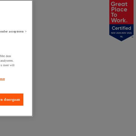
onder accepteren >
NOV 2025-NOV 2026
NL
 Met deze
analyseren.
 u meer wilt
onze
en doorgaan