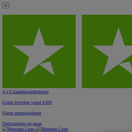
×
4,1/5 klantbeoordelingen
Gratis levering vanaf €200
Eigen montagedienst
Oplossingen op maat