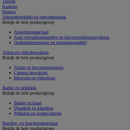
Terrein
Kantoor
Horeca
Absorptiemiddel en ontvettingsbak
Bekijk de hele productgroep
Absorptiemateriaal
Anti-vervuilingsbarrière en lekverwijderingssysteem
Onderdelenreiniger en reinigingsmiddel
Alarm en videobewaking
Bekijk de hele productgroep
Alarm en bewegingssensor
Camera bewaking
Intercom en videofoon
Badge en prikklok
Bekijk de hele productgroep
Badge en kaart
Draaihek en klapdeur
Prikklok en rondecontrole
Barrière- en beschermingspaal
Bekijk de hele productgroep