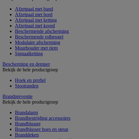
Afzetpaal met band
Afzetpaal met bord
Afzetpaal met ketting
Afzetpaal met koord
Beschermende afscherming
Beschermende rolbeugel
Modulaire afscherming
Muurhouder met riem
Signaalketting
Bescherming en demper
Bekijk de hele productgroep
Hoek en profiel
Stootranden
Brandpreventie
Bekijk de hele productgroep
Brandalarm
Brandbestrijding accessoires
Brandblusser
Brandblusser hoes en steun
Branddeken