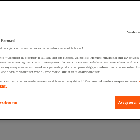
Verder z
 Manutan!
et belangrijk om u een bezoek aan onze website op maat te bieden!
nop "Accepteren en doorgaan" te klikken, kan ons platform via cookies informatie uitwisselen met uw browser.
 winkelwagen
nnen ons marketingteam en onze internetpartners de prestaties van onze website meten en uw winkelvoorkeuren 
nen wij u nog meer op uw behoeften afgestemde producten en passende/gepersonaliseerd reclame aanbieden. Als
 doeleinden en voorkeuren voor elk type cookie, klikt u op "Cookievoorkeuren".
oor kiest om je bezoek zonder cookies voort te zetten, mag dat ook! Voor meer informatie verwijzen we je naar
ring.
oorkeuren
Accepteren 