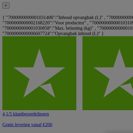
×
{ "7000000000001031406":"Inhoud opvangbak (L)" , "700000000000
"7000000000002168220":"Voor producten" , "7000000000001031095
"7000000000001030858":"Max. belasting (kg)" , "700000000000103
"7000000000006607724":"Opvangbak inhoud (L)" }
4,1/5 klantbeoordelingen
Gratis levering vanaf €200