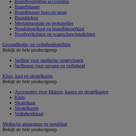
Brandbestrijding accessoires
Brandblusser
Brandblusser hoes en steun
Branddeken
Meetapparatuur en rookmelder
Noodsleutelkast en brandblusserkast
Noodverlichting en waarschuwingslichten
Gezondheids- en veiligheidsstelling
Bekijk de hele productgroep
Stelling voor medische omgevingen
Stellingen voor opvang en veiligheid
Kluis, kast en sleutelkastje
Bekijk de hele productgroep
Accessoires voor kluizen, kasten en sleutelkasten
Kluis
Sleutelkast
Sleutelkastje
Veiligheidskast
Medische apparatuur en meubilair
Bekijk de hele productgroep