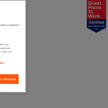
onder accepteren >
NOV 2025-NOV 2026
NL
 Met deze
analyseren.
 u meer wilt
onze
en doorgaan