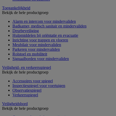
Toegankelijkheid
Bekijk de hele productgroep
Alarm en intercom voor mindervaliden
Badkamer, medisch sanitair en mindervaliden
Deurbeveiliging
Hulpmiddelen bij oriëntatie en evacuatie
Inrichting voor trappen en vloeren
Meubilair voor mindervaliden
Parkeren voor mindervaliden
Rolstoel en mobiliteit
Signaalborden voor mindervaliden
Veiligheid- en verkeersspiegel
Bekijk de hele productgroep
Accessoires voor spiegel
Inspectiespiegel voor voertuigen
Observatiespiegel
Verkeersspiegel
Veiligheidsbord
Bekijk de hele productgroep