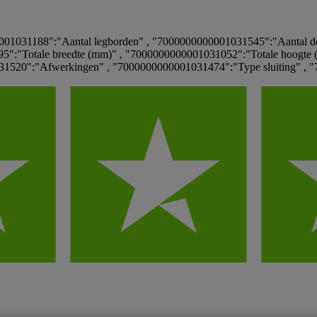
1031188":"Aantal legborden" , "7000000000001031545":"Aantal deu
":"Totale breedte (mm)" , "7000000000001031052":"Totale hoogte (
1520":"Afwerkingen" , "7000000000001031474":"Type sluiting" , "7