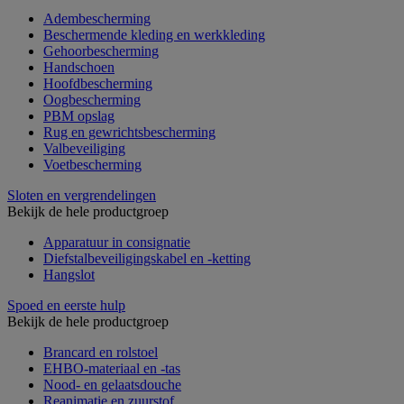
Adembescherming
Beschermende kleding en werkkleding
Gehoorbescherming
Handschoen
Hoofdbescherming
Oogbescherming
PBM opslag
Rug en gewrichtsbescherming
Valbeveiliging
Voetbescherming
Sloten en vergrendelingen
Bekijk de hele productgroep
Apparatuur in consignatie
Diefstalbeveiligingskabel en -ketting
Hangslot
Spoed en eerste hulp
Bekijk de hele productgroep
Brancard en rolstoel
EHBO-materiaal en -tas
Nood- en gelaatsdouche
Reanimatie en zuurstof