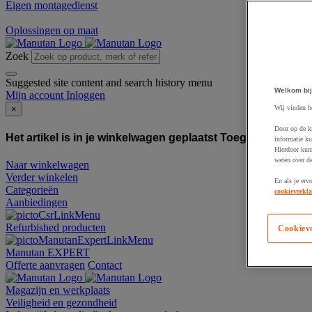
Eigen montagedienst
Oplossingen op maat
Zoek
Suggested site content and search history menu
Welkom bij
Mijn account
Inloggen
Wij vinden h
×
Door op de k
Het artikel is in je winkelwagen geplaatst
Toegevoegd aan
informatie ku
Hierdoor kun
weten over de
Naar winkelwagen
Verder winkelen
En als je erv
Categorieën
cookieverkla
Aanbiedingen
Refurbished producten
Cookiev
Manutan EXPERT
Offerte aanvragen
Contact
Magazijn en werkplaats
Veiligheid en gezondheid