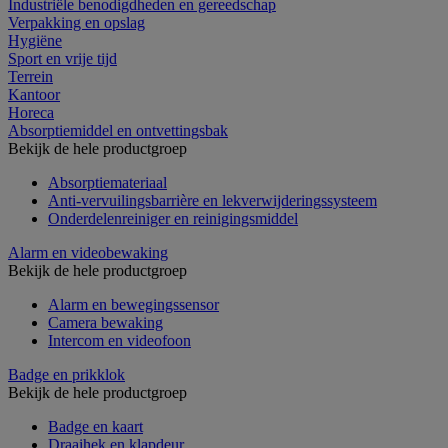
Industriële benodigdheden en gereedschap
Verpakking en opslag
Hygiëne
Sport en vrije tijd
Terrein
Kantoor
Horeca
Absorptiemiddel en ontvettingsbak
Bekijk de hele productgroep
Absorptiemateriaal
Anti-vervuilingsbarrière en lekverwijderingssysteem
Onderdelenreiniger en reinigingsmiddel
Alarm en videobewaking
Bekijk de hele productgroep
Alarm en bewegingssensor
Camera bewaking
Intercom en videofoon
Badge en prikklok
Bekijk de hele productgroep
Badge en kaart
Draaihek en klapdeur