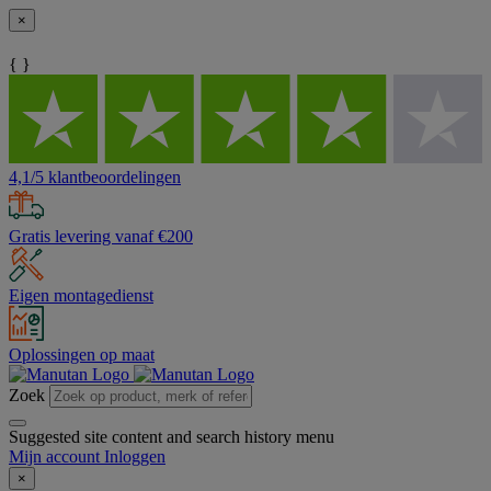
×
{ }
4,1/5 klantbeoordelingen
Gratis levering vanaf €200
Eigen montagedienst
Oplossingen op maat
Zoek
Suggested site content and search history menu
Mijn account
Inloggen
×