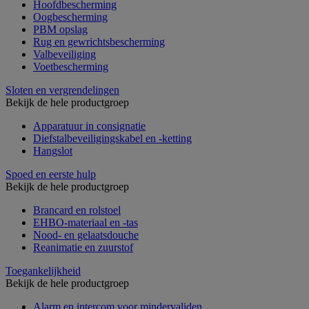
Hoofdbescherming
Oogbescherming
PBM opslag
Rug en gewrichtsbescherming
Valbeveiliging
Voetbescherming
Sloten en vergrendelingen
Bekijk de hele productgroep
Apparatuur in consignatie
Diefstalbeveiligingskabel en -ketting
Hangslot
Spoed en eerste hulp
Bekijk de hele productgroep
Brancard en rolstoel
EHBO-materiaal en -tas
Nood- en gelaatsdouche
Reanimatie en zuurstof
Toegankelijkheid
Bekijk de hele productgroep
Alarm en intercom voor mindervaliden