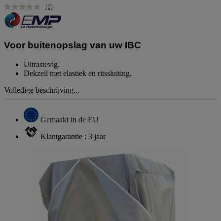
(0)
Geen
scorewaarde.
Dezelfde
paginalink.
Voor buitenopslag van uw IBC
Ultrastevig.
Dekzeil met elastiek en ritssluiting.
Volledige beschrijving...
Gemaakt in de EU
Klantgarantie : 3 jaar