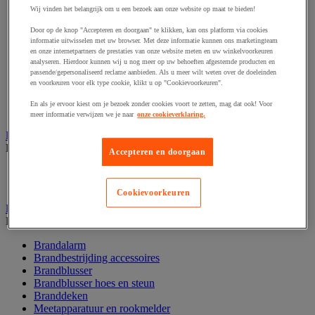
Afzetpaal met band
Wij vinden het belangrijk om u een bezoek aan onze website op maat te bieden!
Afzetpaal met bord
Door op de knop "Accepteren en doorgaan" te klikken, kan ons platform via cookies
Afzetpaal met ketting
informatie uitwisselen met uw browser. Met deze informatie kunnen ons marketingteam
Afzetpaal met koord
en onze internetpartners de prestaties van onze website meten en uw winkelvoorkeuren
Beschermende afscherming
analyseren. Hierdoor kunnen wij u nog meer op uw behoeften afgestemde producten en
Beschermende rolbeugel
passende/gepersonaliseerd reclame aanbieden. Als u meer wilt weten over de doeleinden
en voorkeuren voor elk type cookie, klikt u op "Cookievoorkeuren".
Modulaire afscherming
Muurhouder met riem
En als je ervoor kiest om je bezoek zonder cookies voort te zetten, mag dat ook! Voor
Signaalketting
meer informatie verwijzen we je naar
onze cookieverklaring.
Bescherming en demper
Bekijk de hele productgroep
Accepteren en doorgaan
Hoek en profiel
Stootranden
Cookievoorkeuren
Brandpreventie
Bekijk de hele productgroep
Brandalarm
Brandbestrijding accessoires
Brandblusser
Brandblusser hoes en steun
Branddeken
Meetapparatuur en rookmelder