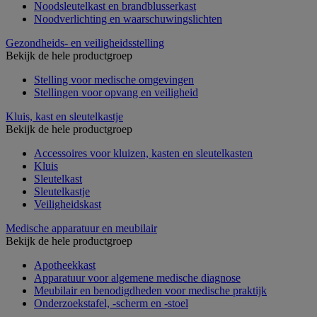
Noodsleutelkast en brandblusserkast
Noodverlichting en waarschuwingslichten
Gezondheids- en veiligheidsstelling
Bekijk de hele productgroep
Stelling voor medische omgevingen
Stellingen voor opvang en veiligheid
Kluis, kast en sleutelkastje
Bekijk de hele productgroep
Accessoires voor kluizen, kasten en sleutelkasten
Kluis
Sleutelkast
Sleutelkastje
Veiligheidskast
Medische apparatuur en meubilair
Bekijk de hele productgroep
Apotheekkast
Apparatuur voor algemene medische diagnose
Meubilair en benodigdheden voor medische praktijk
Onderzoekstafel, -scherm en -stoel