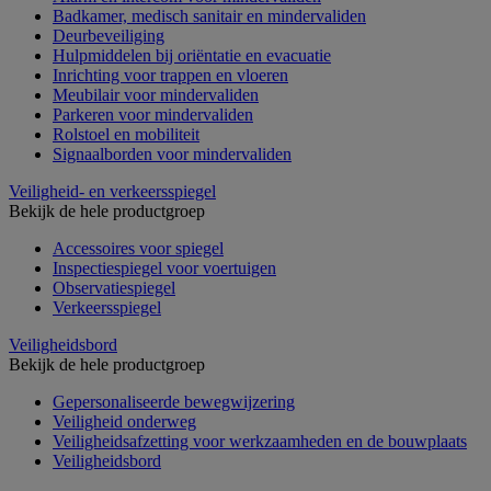
Badkamer, medisch sanitair en mindervaliden
Deurbeveiliging
Hulpmiddelen bij oriëntatie en evacuatie
Inrichting voor trappen en vloeren
Meubilair voor mindervaliden
Parkeren voor mindervaliden
Rolstoel en mobiliteit
Signaalborden voor mindervaliden
Veiligheid- en verkeersspiegel
Bekijk de hele productgroep
Accessoires voor spiegel
Inspectiespiegel voor voertuigen
Observatiespiegel
Verkeersspiegel
Veiligheidsbord
Bekijk de hele productgroep
Gepersonaliseerde bewegwijzering
Veiligheid onderweg
Veiligheidsafzetting voor werkzaamheden en de bouwplaats
Veiligheidsbord