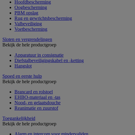
Hoofdbescherming
Oogbescherming
PBM opslag
Rug en gewrichtsbescherming
Valbeveiliging
Voetbescherming
Sloten en vergrendelingen
Bekijk de hele productgroep
Apparatuur in consignatie
Diefstalbeveiligingskabel en -ketting
Hangslot
Spoed en eerste hulp
Bekijk de hele productgroep
Brancard en rolstoel
EHBO-materiaal en -tas
Nood- en gelaatsdouche
Reanimatie en zuurstof
Toegankelijkheid
Bekijk de hele productgroep
Alarm en intercom voor mindervaliden