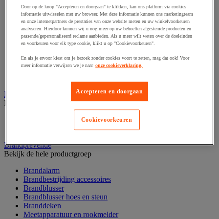
Afzetpaal met band
Door op de knop "Accepteren en doorgaan" te klikken, kan ons platform via cookies
informatie uitwisselen met uw browser. Met deze informatie kunnen ons marketingteam
Afzetpaal met bord
en onze internetpartners de prestaties van onze website meten en uw winkelvoorkeuren
Afzetpaal met ketting
analyseren. Hierdoor kunnen wij u nog meer op uw behoeften afgestemde producten en
Afzetpaal met koord
passende/gepersonaliseerd reclame aanbieden. Als u meer wilt weten over de doeleinden
Beschermende afscherming
en voorkeuren voor elk type cookie, klikt u op "Cookievoorkeuren".
Beschermende rolbeugel
En als je ervoor kiest om je bezoek zonder cookies voort te zetten, mag dat ook! Voor
Modulaire afscherming
meer informatie verwijzen we je naar
onze cookieverklaring.
Muurhouder met riem
Signaalketting
Accepteren en doorgaan
Bescherming en demper
Bekijk de hele productgroep
Hoek en profiel
Cookievoorkeuren
Stootranden
Brandpreventie
Bekijk de hele productgroep
Brandalarm
Brandbestrijding accessoires
Brandblusser
Brandblusser hoes en steun
Branddeken
Meetapparatuur en rookmelder