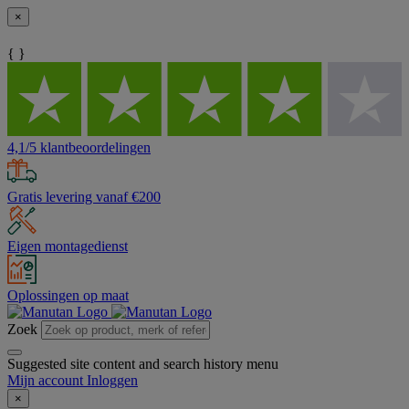
×
{ }
4,1/5 klantbeoordelingen
Gratis levering vanaf €200
Eigen montagedienst
Oplossingen op maat
Zoek
Suggested site content and search history menu
Mijn account
Inloggen
×