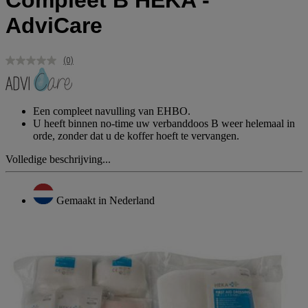
Compleet B HEKA -
AdviCare
(0)
Geen
scorewaarde.
Dezelfde
paginalink.
Een compleet navulling van EHBO.
U heeft binnen no-time uw verbanddoos B weer helemaal in
orde, zonder dat u de koffer hoeft te vervangen.
Volledige beschrijving...
Gemaakt in Nederland