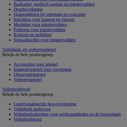
Badkamer, medisch sanitair en mindervaliden
Deurbeveiliging
Hulpmiddelen bij oriëntatie en evacuatie
Inrichting voor trappen en vloeren
Meubilair voor mindervaliden
Parkeren voor mindervaliden
Rolstoel en mobiliteit
Signaalborden voor mindervaliden
Veiligheid- en verkeersspiegel
Bekijk de hele productgroep
Accessoires voor spiegel
Inspectiespiegel voor voertuigen
Observatiespiegel
Verkeersspiegel
Veiligheidsbord
Bekijk de hele productgroep
Gepersonaliseerde bewegwijzering
Veiligheid onderweg
Veiligheidsafzetting voor werkzaamheden en de bouwplaats
Veiligheidsbord