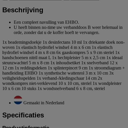
Beschrijving
Een compleet navulling van EHBO.
U heeft binnen no-time uw verbanddoos B weer helemaal in
orde, zonder dat u de koffer hoeft te vervangen.
1x beademingsdoekje 1x desinfectans 10 ml 1x driekante doek non-
woven 1x elastisch hydrofiel windsel 4 m x 6 cm 1x elastisch
hydrofiel windsel 4 m x 8 cm 6x gaaskompres 5 x 9 cm steriel 1x
handschoenen nitril maat L 1x hechtpleister 5 m x 2,5 cm 1x ideaal
steunzwachtel 5 m x 8 cm 1x inhoudsetiket 1x snelverband 12 x
12 cm 1x reddingsdeken 1x splinterpincet 9 cm 1x stroomdiagram +
handleiding EHBO 1x synthetische wattenrol 3 m x 10 cm 3x
veiligheidsspelden 1x verband-/kledingschaar 14 cm 2x
wondkompres niet-verklevend 10 x 10 cm, steriel 1x wondpleister
10 x 6 cm 10 stuks 1x wondsnelverband 6 x 8 cm, steriel
Gemaakt in Nederland
Specificaties
Productinformatie