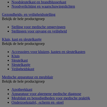
Noodsleutelkast en brandblusserkast
Noodverlichting en waarschuwingslichten
Gezondheids- en veiligheidsstelling
Bekijk de hele productgroep
Stelling voor medische omgevingen
Stellingen voor opvang en veiligheid
Kluis, kast en sleutelkastje
Bekijk de hele productgroep
Accessoires voor kluizen, kasten en sleutelkasten
Kluis
Sleutelkast
Sleutelkastje
Veiligheidskast
Medische apparatuur en meubilair
Bekijk de hele productgroep
Apotheekkast
Apparatuur voor algemene medische diagnose
Meubilair en benodigdheden voor medische praktijk
Onderzoekstafel, -scherm en -stoel