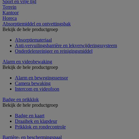
Sport en vrije tijd
Terrein
Kantoor
Horeca
Absorptiemiddel en ontvettingsbak
Bekijk de hele productgroep
Absorptiemateriaal
Anti-vervuilingsbarrière en lekverwijderingssysteem
Onderdelenreiniger en reinigingsmiddel
Alarm en videobewaking
Bekijk de hele productgroep
Alarm en bewegingssensor
Camera bewaking
Intercom en videofoon
Badge en prikklok
Bekijk de hele productgroep
Badge en kaart
Draaihek en klapdeur
Prikklok en rondecontrole
Barrière- en beschermingspaal