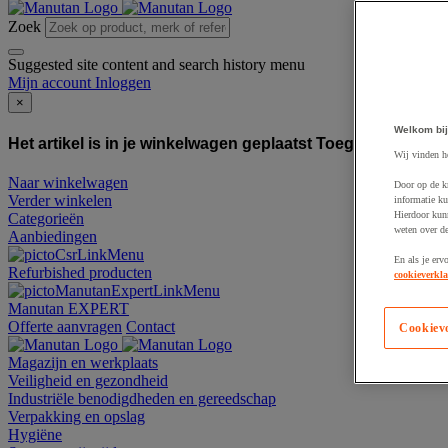
Zoek
Suggested site content and search history menu
Mijn account
Inloggen
×
Welkom bij
Het artikel is in je winkelwagen geplaatst
Toegevoegd aan
Wij vinden h
Naar winkelwagen
Door op de k
Verder winkelen
informatie ku
Hierdoor kun
Categorieën
weten over de
Aanbiedingen
En als je erv
Refurbished producten
cookieverkla
Manutan EXPERT
Offerte aanvragen
Contact
Cookiev
Magazijn en werkplaats
Veiligheid en gezondheid
Industriële benodigdheden en gereedschap
Verpakking en opslag
Hygiëne