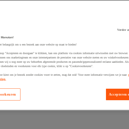
Verder z
 Manutan!
 winkelwagen
et belangrijk om u een bezoek aan onze website op maat te bieden!
nop "Accepteren en doorgaan" te klikken, kan ons platform via cookies informatie uitwisselen met uw browser.
nnen ons marketingteam en onze internetpartners de prestaties van onze website meten en uw winkelvoorkeuren 
nen wij u nog meer op uw behoeften afgestemde producten en passende/gepersonaliseerd reclame aanbieden. Als
 doeleinden en voorkeuren voor elk type cookie, klikt u op "Cookievoorkeuren".
oor kiest om je bezoek zonder cookies voort te zetten, mag dat ook! Voor meer informatie verwijzen we je naar
ring.
oorkeuren
Accepteren 