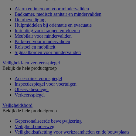
Alarm en intercom voor mindervaliden
Badkamer, medisch sanitair en mindervaliden
Deurbeveiliging
Hulpmiddelen bij oriëntatie en evacuatie
Inrichting voor trappen en vloeren
Meubilair voor mindervaliden
Parkeren voor mindervaliden
Rolstoel en mobiliteit
Signaalborden voor mindervaliden
Veiligheid- en verkeersspiegel
Bekijk de hele productgroep
Accessoires voor spiegel
Inspectiespiegel voor voertuigen
Observatiespiegel
Verkeersspiegel
Veiligheidsbord
Bekijk de hele productgroep
Gepersonaliseerde bewegwijzering
Veiligheid onderweg
Veiligheidsafzetting voor werkzaamheden en de bouwplaats