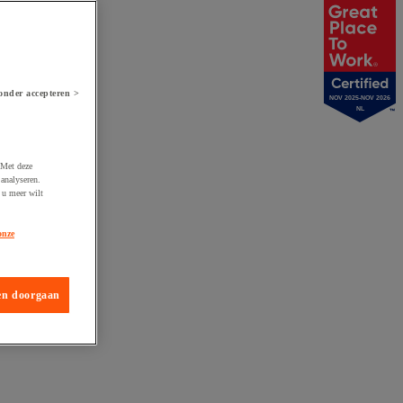
onder accepteren >
NOV 2025-NOV 2026
NL
 Met deze
analyseren.
 u meer wilt
onze
en doorgaan