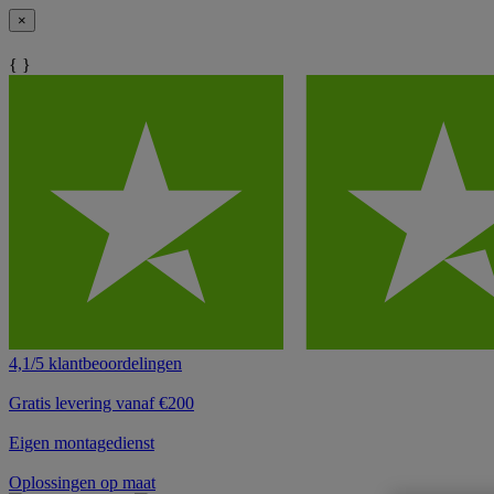
×
{ }
4,1/5 klantbeoordelingen
Gratis levering vanaf €200
Eigen montagedienst
Oplossingen op maat