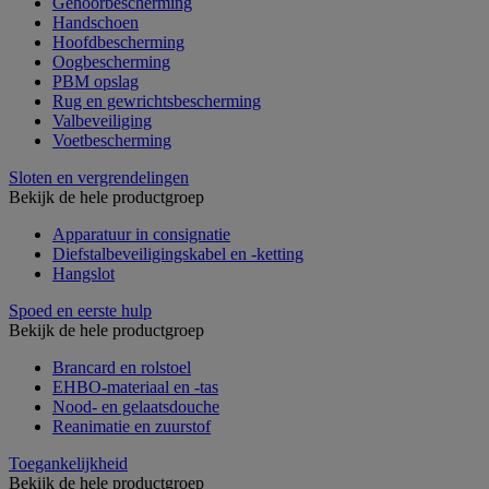
Gehoorbescherming
Handschoen
Hoofdbescherming
Oogbescherming
PBM opslag
Rug en gewrichtsbescherming
Valbeveiliging
Voetbescherming
Sloten en vergrendelingen
Bekijk de hele productgroep
Apparatuur in consignatie
Diefstalbeveiligingskabel en -ketting
Hangslot
Spoed en eerste hulp
Bekijk de hele productgroep
Brancard en rolstoel
EHBO-materiaal en -tas
Nood- en gelaatsdouche
Reanimatie en zuurstof
Toegankelijkheid
Bekijk de hele productgroep