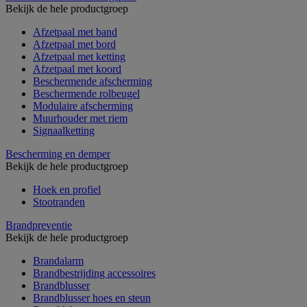
Bekijk de hele productgroep
Afzetpaal met band
Afzetpaal met bord
Afzetpaal met ketting
Afzetpaal met koord
Beschermende afscherming
Beschermende rolbeugel
Modulaire afscherming
Muurhouder met riem
Signaalketting
Bescherming en demper
Bekijk de hele productgroep
Hoek en profiel
Stootranden
Brandpreventie
Bekijk de hele productgroep
Brandalarm
Brandbestrijding accessoires
Brandblusser
Brandblusser hoes en steun