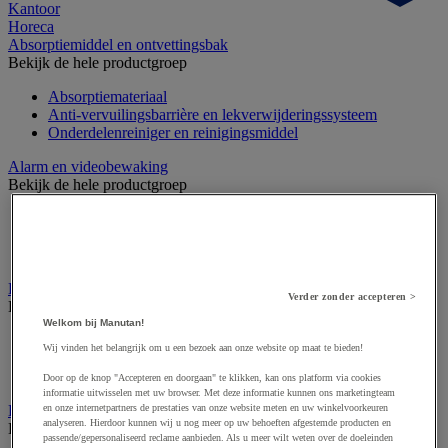
Kantoor
Horeca
Absorptiemiddel en ontvettingsbak
Bekijk de hele productgroep
Absorptiemateriaal
Anti-vervuilingsbarrière en lekverwijderingssysteem
Onderdelenreiniger en reinigingsmiddel
Alarm en videobewaking
Bekijk de hele productgroep
Alarm en bewegingssensor
Camera bewaking
Intercom en videofoon
Badge en prikklok
Verder zonder accepteren >
Bekijk de hele productgroep
Welkom bij Manutan!
Badge en kaart
Wij vinden het belangrijk om u een bezoek aan onze website op maat te bieden!
Draaihek en klapdeur
Prikklok en rondecontrole
Door op de knop "Accepteren en doorgaan" te klikken, kan ons platform via cookies
informatie uitwisselen met uw browser. Met deze informatie kunnen ons marketingteam
Barrière- en beschermingspaal
en onze internetpartners de prestaties van onze website meten en uw winkelvoorkeuren
analyseren. Hierdoor kunnen wij u nog meer op uw behoeften afgestemde producten en
Bekijk de hele productgroep
passende/gepersonaliseerd reclame aanbieden. Als u meer wilt weten over de doeleinden