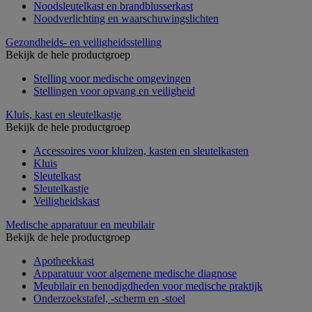
Noodsleutelkast en brandblusserkast
Noodverlichting en waarschuwingslichten
Gezondheids- en veiligheidsstelling
Bekijk de hele productgroep
Stelling voor medische omgevingen
Stellingen voor opvang en veiligheid
Kluis, kast en sleutelkastje
Bekijk de hele productgroep
Accessoires voor kluizen, kasten en sleutelkasten
Kluis
Sleutelkast
Sleutelkastje
Veiligheidskast
Medische apparatuur en meubilair
Bekijk de hele productgroep
Apotheekkast
Apparatuur voor algemene medische diagnose
Meubilair en benodigdheden voor medische praktijk
Onderzoekstafel, -scherm en -stoel