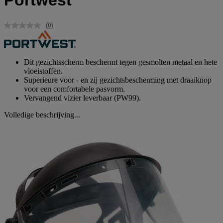
Portwest
(0)
Geen
scorewaarde.
Dezelfde
paginalink.
Dit gezichtsscherm beschermt tegen gesmolten metaal en hete
vloeistoffen.
Superieure voor - en zij gezichtsbescherming met draaiknop
voor een comfortabele pasvorm.
Vervangend vizier leverbaar (PW99).
Volledige beschrijving...