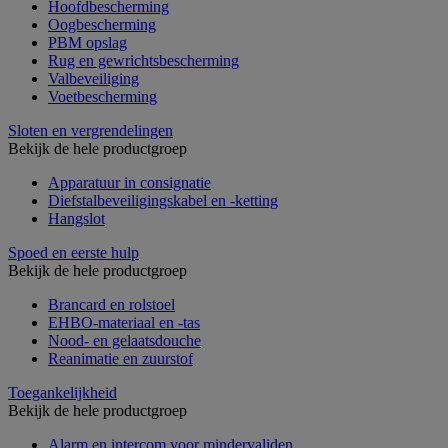
Hoofdbescherming
Oogbescherming
PBM opslag
Rug en gewrichtsbescherming
Valbeveiliging
Voetbescherming
Sloten en vergrendelingen
Bekijk de hele productgroep
Apparatuur in consignatie
Diefstalbeveiligingskabel en -ketting
Hangslot
Spoed en eerste hulp
Bekijk de hele productgroep
Brancard en rolstoel
EHBO-materiaal en -tas
Nood- en gelaatsdouche
Reanimatie en zuurstof
Toegankelijkheid
Bekijk de hele productgroep
Alarm en intercom voor mindervaliden