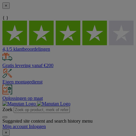
×
{ }
4,1/5 klantbeoordelingen
Gratis levering vanaf €200
Eigen montagedienst
Oplossingen op maat
Zoek
Suggested site content and search history menu
Mijn account
Inloggen
×