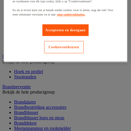
en voorkeuren voor elk type cookie, klikt u op "Cookievoorkeuren".
Afzetpaal met band
Afzetpaal met bord
En als je ervoor kiest om je bezoek zonder cookies voort te zetten, mag dat ook! Voor
Afzetpaal met ketting
meer informatie verwijzen we je naar
onze cookieverklaring.
Afzetpaal met koord
Beschermende afscherming
Beschermende rolbeugel
Accepteren en doorgaan
Modulaire afscherming
Muurhouder met riem
Signaalketting
Cookievoorkeuren
Bescherming en demper
Bekijk de hele productgroep
Hoek en profiel
Stootranden
Brandpreventie
Bekijk de hele productgroep
Brandalarm
Brandbestrijding accessoires
Brandblusser
Brandblusser hoes en steun
Branddeken
Meetapparatuur en rookmelder