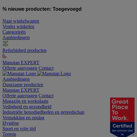
% nieuwe producten:
Toegevoegd
Naar winkelwagen
Verder winkelen
Categorieën
Aanbiedingen
Refurbished producten
Manutan EXPERT
Offerte aanvragen
Contact
Aanbiedingen
Duurzame producten
Manutan EXPERT
Offerte aanvragen
Contact
Magazijn en werkplaats
Veiligheid en gezondheid
Industriële benodigdheden en gereedschap
Verpakking en opslag
Hygiëne
Sport en vrije tijd
NOV 2025-NOV 2026
Terrein
NL